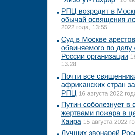
16 ав
РПЦ возродит в Моск
обычай освящения л
2022 года, 13:55
Суд в Москве арестов
обвиняемого по делу 
России организации
1
13:28
Почти все священники
африканских стран за
РПЦ
16 августа 2022 год
Путин соболезнует в с
жертвами пожара в це
Каира
15 августа 2022 го
Лучших звонарей Рос