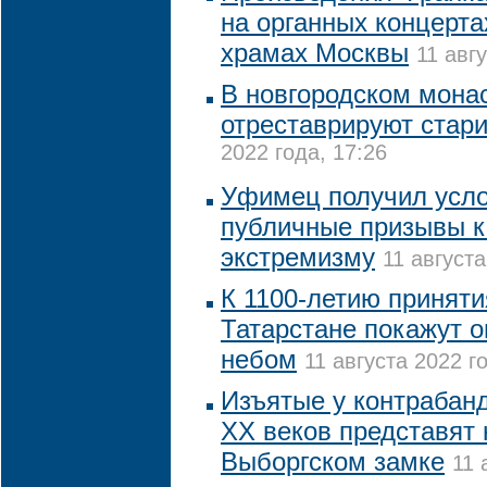
на органных концерта
храмах Москвы
11 авг
В новгородском монас
отреставрируют стар
2022 года, 17:26
Уфимец получил усло
публичные призывы к
экстремизму
11 августа
К 1100-летию приняти
Татарстане покажут 
небом
11 августа 2022 го
Изъятые у контрабанд
XX веков представят 
Выборгском замке
11 