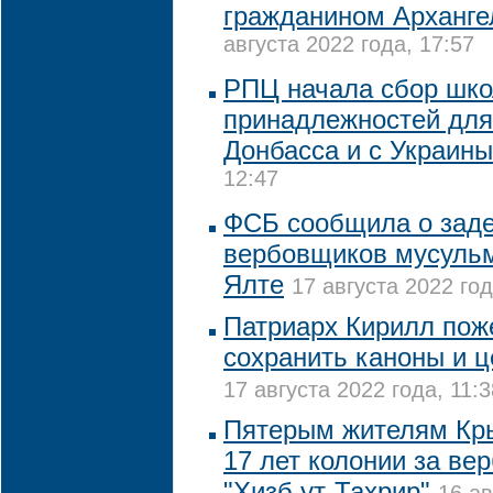
гражданином Арханге
августа 2022 года, 17:57
РПЦ начала сбор шк
принадлежностей для
Донбасса и с Украины
12:47
ФСБ сообщила о зад
вербовщиков мусульм
Ялте
17 августа 2022 год
Патриарх Кирилл пож
сохранить каноны и ц
17 августа 2022 года, 11:3
Пятерым жителям Кры
17 лет колонии за ве
"Хизб ут-Тахрир"