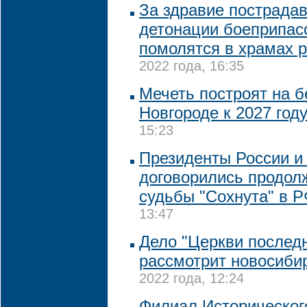
За здравие пострада
детонации боеприпас
помолятся в храмах 
2022 года, 16:35
Мечеть построят на 
Новгороде к 2027 год
15:23
Президенты России и
договорились продол
судьбы "Сохнута" в 
13:47
Дело "Церкви последн
рассмотрит новосиби
2022 года, 12:24
Филиал Историческог