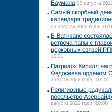
Баумана
05 августа 202
Самый скорбный день
календаря традицион
05 августа 2022 года, 16:
В Ватикане состояла
встреча папы с глав
церковных связей Р
15:01
Патриарх Кирилл наг
Федосеева орденом С
августа 2022 года, 10:23
Религиозные радикал
посольство Азербайд
августа 2022 года, 10:00