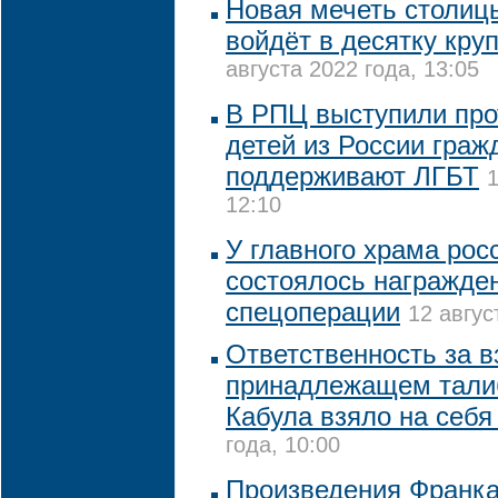
Новая мечеть столиц
войдёт в десятку кру
августа 2022 года, 13:05
В РПЦ выступили про
детей из России граж
поддерживают ЛГБТ
1
12:10
У главного храма рос
состоялось награжде
спецоперации
12 авгус
Ответственность за в
принадлежащем тали
Кабула взяло на себ
года, 10:00
Произведения Франка