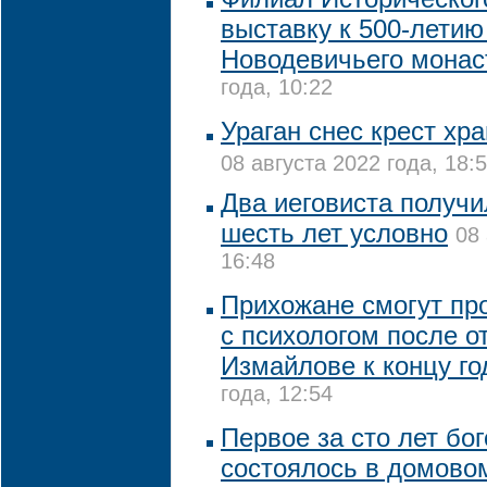
выставку к 500-летию
Новодевичьего мона
года, 10:22
Ураган снес крест хр
08 августа 2022 года, 18:
Два иеговиста получи
шесть лет условно
08 
16:48
Прихожане смогут пр
с психологом после о
Измайлове к концу го
года, 12:54
Первое за сто лет бо
состоялось в домово