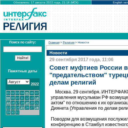
Обновлено: 17 августа 2022 года, 21:18 (МСК)
English ver
Поиск по сайту:
Главная
>
Религия
> Новости
Новости
29 сентября 2017 года, 11:06
Совет муфтиев России 
Памятные даты
"предательством" турец
делам религий
2022
Москва. 29 сентября. ИНТЕРФАКС
01
02
03
04
05
06
07
управления мусульман РФ возмуще
08
09
10
11
12
13
14
актом" по отношению к их организа
15
16
17
18
19
20
21
Диянета (Управления по делам рели
22
23
24
25
26
27
28
29
30
31
Поводом для возмущения послужил
конференцию в Стамбул известног