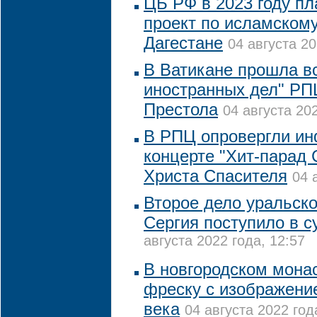
ЦБ РФ в 2023 году пл
проект по исламскому
Дагестане
04 августа 20
В Ватикане прошла в
иностранных дел" РП
Престола
04 августа 202
В РПЦ опровергли и
концерте "Хит-парад
Христа Спасителя
04 
Второе дело уральско
Сергия поступило в с
августа 2022 года, 12:57
В новгородском мона
фреску с изображени
века
04 августа 2022 год