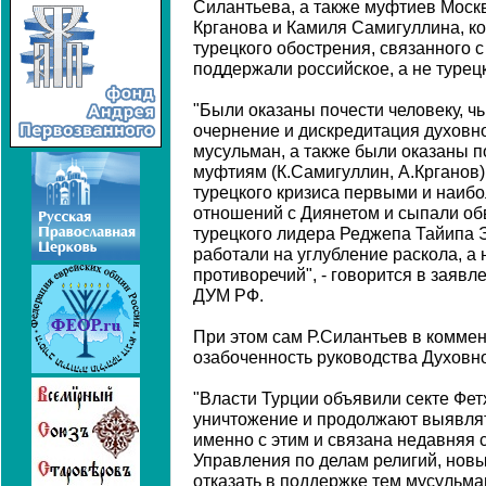
Силантьева, а также муфтиев Моск
Крганова и Камиля Самигуллина, ко
турецкого обострения, связанного 
поддержали российское, а не турец
"Были оказаны почести человеку, ч
очернение и дискредитация духовн
мусульман, а также были оказаны п
муфтиям (К.Самигуллин, А.Крганов)
турецкого кризиса первыми и наибо
отношений с Диянетом и сыпали об
турецкого лидера Реджепа Тайипа 
работали на углубление раскола, а
противоречий", - говорится в заявл
ДУМ РФ.
При этом сам Р.Силантьев в комме
озабоченность руководства Духовн
"Власти Турции объявили секте Фе
уничтожение и продолжают выявлят
именно с этим и связана недавняя 
Управления по делам религий, новы
отказать в поддержке тем мусульм