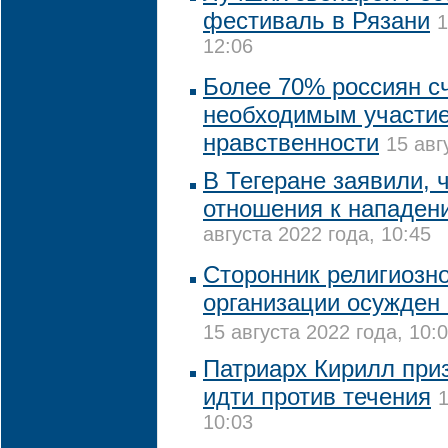
фестиваль в Рязани
1
12:06
Более 70% россиян с
необходимым участие
нравственности
15 авг
В Тегеране заявили, 
отношения к нападен
августа 2022 года, 10:45
Сторонник религиозн
организации осужден 
15 августа 2022 года, 10:
Патриарх Кирилл при
идти против течения
1
10:03