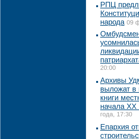
РПЦ предла
Конституци
народа
09 ф
Омбудсмен
усомнилась
ликвидации
патриархат
20:00
Архивы Уд
выложат в 
книги мест
начала XX 
года, 17:30
Епархия от
строительс