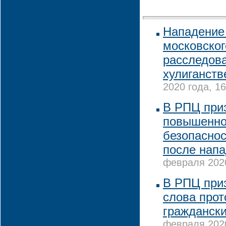
Нападение
московског
расследова
хулиганств
2020 года, 16
В РПЦ при
повышенно
безопаснос
после напа
февраля 2020
В РПЦ при
слова про
граждански
февраля 2020