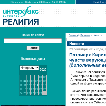
Обновлено: 16 февраля 2020 года, 16:18 (МСК)
English ver
Поиск по сайту:
Главная
>
Религия
> Новости
Новости
29 сентября 2017 года, 
Патриарх Кирил
Памятные даты
чувств верующи
(дополненная в
2020
Ташкент. 29 сентябр
Руси Кирилл в ходе бе
01
02
Алимовым в Ташкенте н
03
04
05
06
07
08
09
одной из форм экстреми
10
11
12
13
14
15
16
17
18
19
20
21
22
23
"Оскорбление религиозн
24
25
26
27
28
29
это то, что расшатывает
провоцирует внутренние 
своего визита в Узбекис