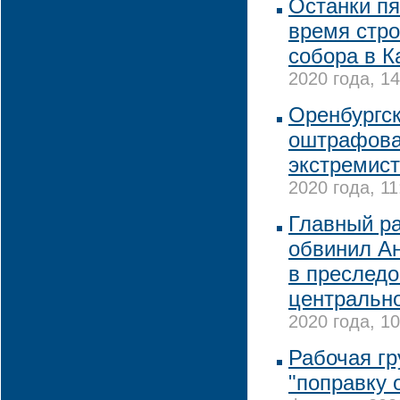
Останки пя
время стро
собора в К
2020 года, 14
Оренбургс
оштрафова
экстремист
2020 года, 11
Главный р
обвинил А
в преслед
центрально
2020 года, 10
Рабочая гр
"поправку 