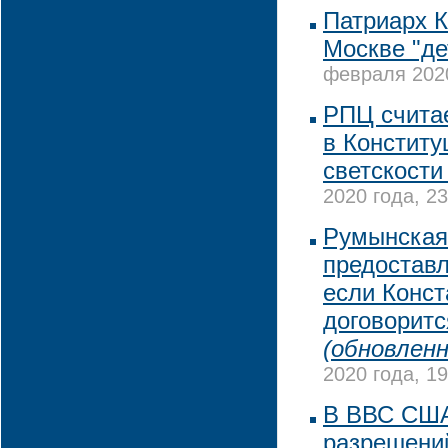
Патриарх 
Москве "де
февраля 2020
РПЦ считае
в Конститу
светскости
2020 года, 23
Румынская 
предоставл
если Конст
договоритс
(обновленн
2020 года, 19
В ВВС США
разрешени