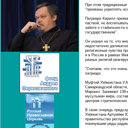
При этом традиционные 
"призваны укреплять ос
Патриарх Кирилл призва
паствой, но воспитывать
заботе о стабильности о
государственном".
Он указал на то, что и
недостаточно деликатно
религиозные чувства пр
и в России в рамках Ме
разных религий реагиру
"Считаем, что это очень
патриарх.
Муфтий Узбекистана У.А
Самаркандской области,
Марокко. Занимает 138-
мусульман мира, соста
центром стратегических
В свою очередь предсе
Узбекистана Артумбек Ю
правительство республ
покинувшим ряды радика