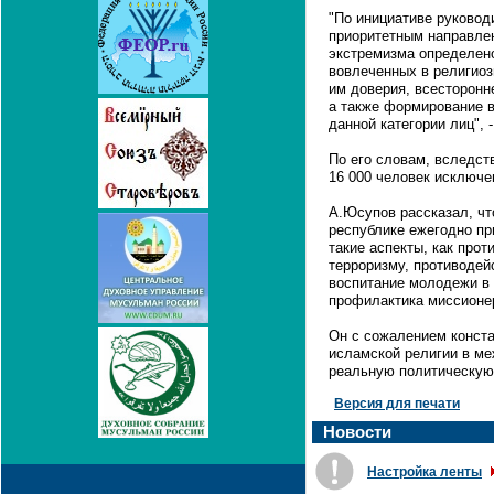
"По инициативе руковод
приоритетным направле
экстремизма определен
вовлеченных в религиоз
им доверия, всесторон
а также формирование в
данной категории лиц", -
По его словам, вследст
16 000 человек исключе
А.Юсупов рассказал, чт
республике ежегодно пр
такие аспекты, как про
терроризму, противодей
воспитание молодежи в 
профилактика миссионе
Он с сожалением конста
исламской религии в м
реальную политическую
Версия для печати
Новости
Настройка ленты