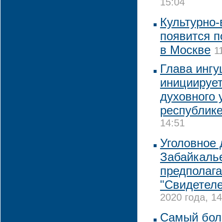
15:04
Культурно
появится 
в Москве
1
Глава инг
инициирует
духовного 
республик
14:51
Уголовное 
Забайкалье
предполаг
"Свидетел
2020 года, 14
Самый бол