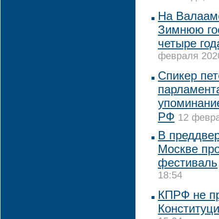
На Валаам
Зимнюю го
четыре год
февраля 2020
Спикер пет
парламент
упоминание
РФ
12 февра
В преддвер
Москве пр
фестиваль
18:54
КПРФ не пр
Конституц