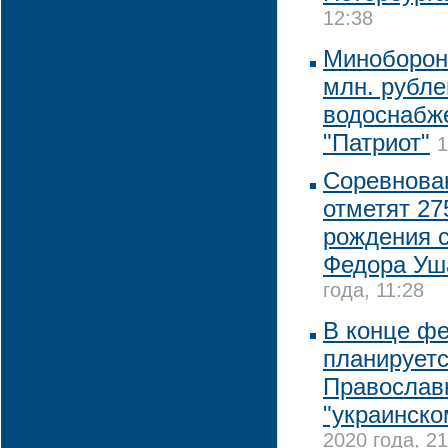
12:38
Минобороны
млн. рубле
водоснабже
"Патриот"
1
Соревнова
отметят 27
рождения 
Федора Уш
года, 11:28
В конце ф
планируетс
Православ
"украинско
2020 года, 21