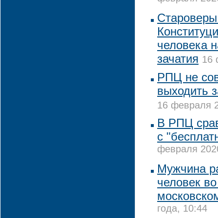
Староверы 
Конституци
человека н
зачатия
16 
РПЦ не со
выходить з
16 февраля 2
В РПЦ сра
с "бесплат
февраля 2020
Мужчина р
человек во
московско
года, 10:44