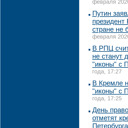
февраля 2020
Путин заявл
президент 
стране не 
февраля 2020
В РПЦ счит
не станут 
"иконы" с 
года, 17:27
В Кремле 
"иконы" с 
года, 17:25
День прав
отметят кр
Петербурга