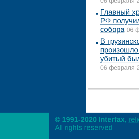
06 февраля 2
Главный х
РФ получил
собора
06 ф
В грузинс
произошло 
убитый бы
06 февраля 2
© 1991-2020 Interfax,
rel
All rights reserved