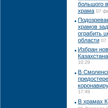
большого в
храма
07 фе
Подозревае
храмов за
ограбить ц
области
07
Избран но
Казахстана
10:29
В Смоленс
предостере
коронавир
17:49
В храмах 