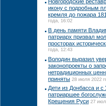
Новгородские рестав
икону с подробным п
кремля до пожара 181
года, 16:02
В день памяти Влади
патриарх призвал мол
просторах историческ
года, 12:43
Володин выразил увер
законопроекты о запр
нетрадиционных ценн
приняты
28 июля 2022 г
Дети из Донбасса и с
патриаршее богослуж
Крещения Руси
27 июл