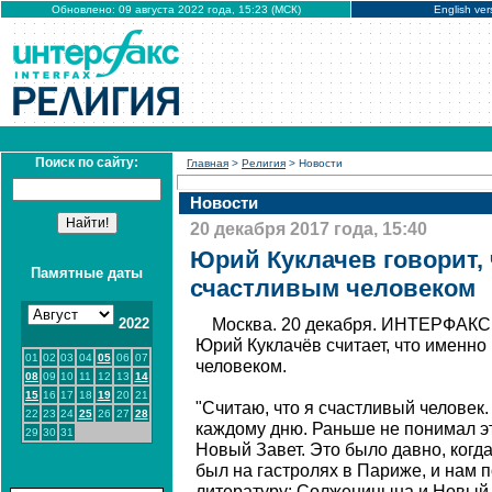
Обновлено: 09 августа 2022 года, 15:23 (МСК)
English ver
Поиск по сайту:
Главная
>
Религия
> Новости
Новости
20 декабря 2017 года, 15:40
Юрий Куклачев говорит, 
Памятные даты
счастливым человеком
2022
Москва. 20 декабря. ИНТЕРФАКС
Юрий Куклачёв считает, что именно
01
02
03
04
05
06
07
человеком.
08
09
10
11
12
13
14
15
16
17
18
19
20
21
"Считаю, что я счастливый человек
22
23
24
25
26
27
28
каждому дню. Раньше не понимал эт
29
30
31
Новый Завет. Это было давно, когда
был на гастролях в Париже, и нам 
литературу: Солженицына и Новый З