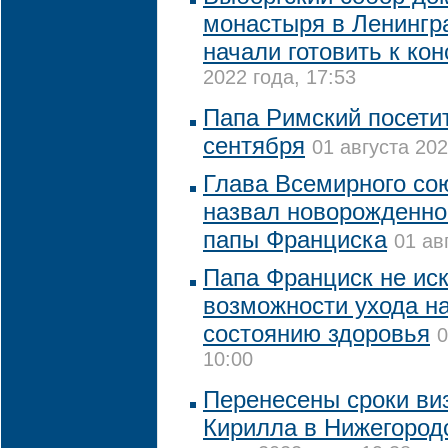
монастыря в Ленингр
начали готовить к ко
2022 года, 17:53
Папа Римский посетит
сентября
01 августа 202
Глава Всемирного со
назвал новорожденног
папы Франциска
01 ав
Папа Франциск не ис
возможности ухода на
состоянию здоровья
0
10:00
Перенесены сроки ви
Кирилла в Нижегород