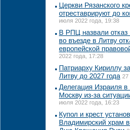
Церкви Рязанского к
отреставрируют до ко
июля 2022 года, 19:38
В РПЦ назвали отказ
во въезде в Литву отк
европейской правово
2022 года, 17:28
Патриарху Кириллу за
Литву до 2027 года
27
Делегация Израиля в 
Москву из-за ситуаци
июля 2022 года, 16:23
Купол и крест устано
Владимирский храм в