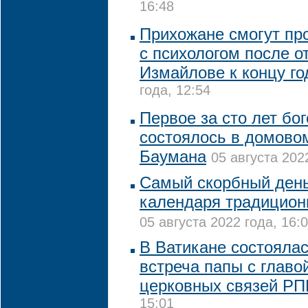
16:48
Прихожане смогут пр
с психологом после о
Измайлове к концу го
года, 12:54
Первое за сто лет бо
состоялось в домово
Баумана
05 августа 202
Самый скорбный день
календаря традицион
05 августа 2022 года, 16:
В Ватикане состояла
встреча папы с глав
церковных связей Р
15:01