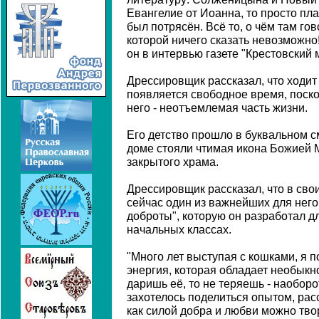
Евангелие от Иоанна, то просто пла
был потрясён. Всё то, о чём там гов
которой ничего сказать невозможно!
он в интервью газете "Крестовский 
Дрессировщик рассказал, что ходит в
появляется свободное время, поско
него - неотъемлемая часть жизни.
Его детство прошло в буквальном с
доме стояли чтимая икона Божией М
закрытого храма.
Дрессировщик рассказал, что в свои
сейчас один из важнейших для него
доброты", которую он разработал дл
начальных классах.
"Много лет выступая с кошками, я по
энергия, которая обладает необык
даришь её, то не теряешь - наобор
захотелось поделиться опытом, расс
как силой добра и любви можно твор