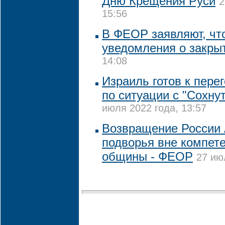
Дню Крещения Руси
2
15:56
В ФЕОР заявляют, чт
уведомления о закры
14:08
Израиль готов к пере
по ситуации с "Сохну
июля 2022 года, 13:57
Возвращение России 
подворья вне компет
общины - ФЕОР
27 ию