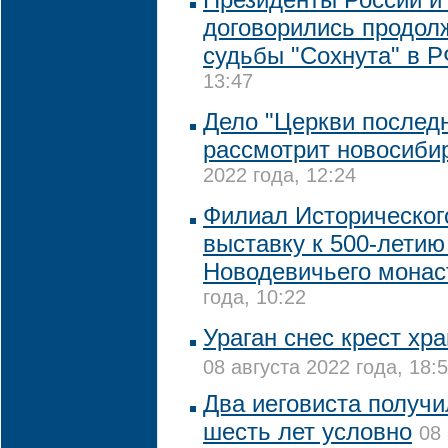
договорились продол
судьбы "Сохнута" в 
13:47
Дело "Церкви последн
рассмотрит новосиби
2022 года, 12:24
Филиал Историческог
выставку к 500-летию
Новодевичьего мона
года, 10:22
Ураган снес крест хр
08 августа 2022 года, 18:
Два иеговиста получи
шесть лет условно
08 