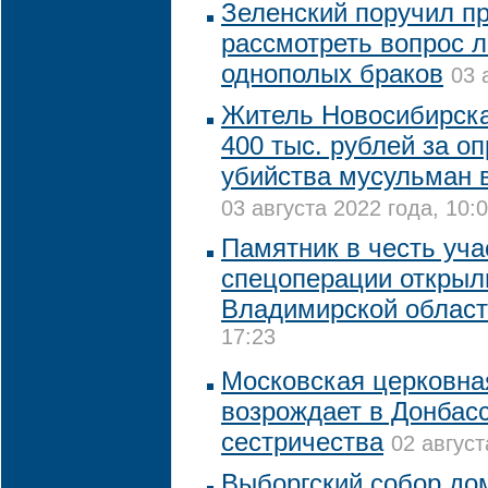
Зеленский поручил п
рассмотреть вопрос 
однополых браков
03 
Житель Новосибирск
400 тыс. рублей за о
убийства мусульман 
03 августа 2022 года, 10:
Памятник в честь уча
спецоперации открыл
Владимирской облас
17:23
Московская церковна
возрождает в Донбасс
сестричества
02 август
Выборгский собор до