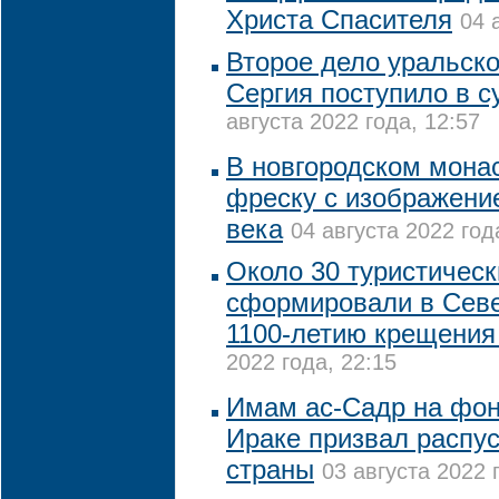
Христа Спасителя
04 
Второе дело уральско
Сергия поступило в с
августа 2022 года, 12:57
В новгородском мона
фреску с изображени
века
04 августа 2022 год
Около 30 туристичес
сформировали в Севе
1100-летию крещения
2022 года, 22:15
Имам ас-Садр на фон
Ираке призвал распу
страны
03 августа 2022 