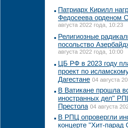
Патриарх Кирилл наг
Федосеева орденом С
августа 2022 года, 10:23
Религиозные радикал
посольство Азербайд
августа 2022 года, 10:00
ЦБ РФ в 2023 году пл
проект по исламскому
Дагестане
04 августа 20
В Ватикане прошла в
иностранных дел" РП
Престола
04 августа 202
В РПЦ опровергли и
концерте "Хит-парад