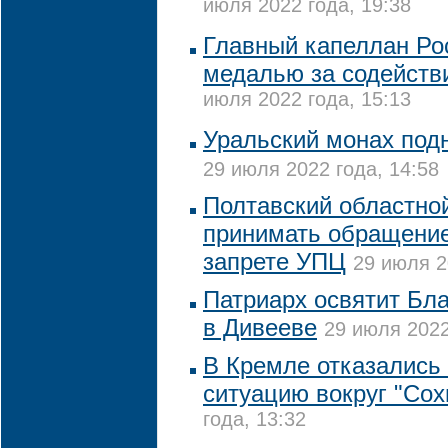
июля 2022 года, 19:38
Главный капеллан Ро
медалью за содействи
июля 2022 года, 15:13
Уральский монах подн
29 июля 2022 года, 14:58
Полтавский областной
принимать обращение
запрете УПЦ
29 июля 2
Патриарх освятит Бл
в Дивееве
29 июля 2022
В Кремле отказались
ситуацию вокруг "Сох
года, 13:32