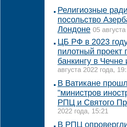
Религиозные рад
посольство Азерб
Лондоне
05 августа
ЦБ РФ в 2023 год
пилотный проект 
банкингу в Чечне 
августа 2022 года, 19
В Ватикане прошл
"министров иност
РПЦ и Святого П
2022 года, 15:21
В РПЦ опровергл