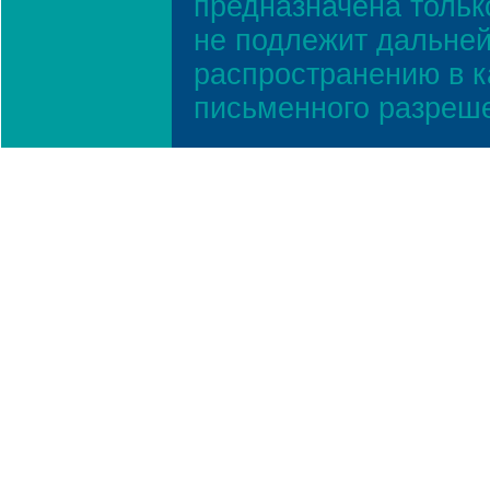
предназначена тольк
не подлежит дальней
распространению в к
письменного разреш