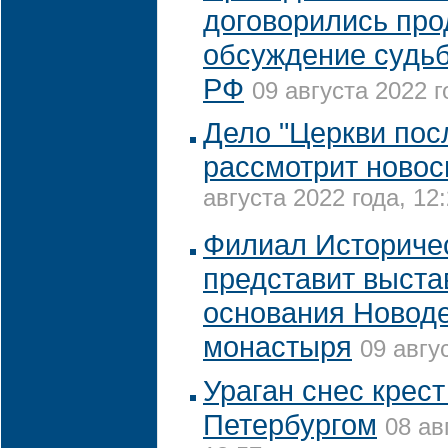
договорились про
обсуждение судьб
РФ
09 августа 2022 г
Дело "Церкви пос
рассмотрит новос
августа 2022 года, 12
Филиал Историчес
представит выста
основания Новод
монастыря
09 авгу
Ураган снес крест
Петербургом
08 ав