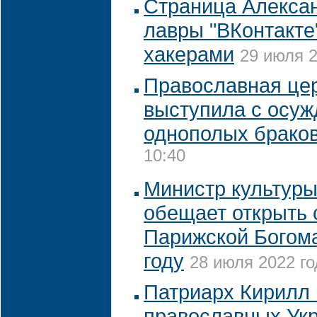
Страница Алекса
лавры "ВКонтакте
хакерами
29 июля 2
Православная цер
выступила с осу
однополых брако
10:40
Министр культур
обещает открыть 
Парижской Богома
году
28 июля 2022 го
Патриарх Кирилл 
православных Ук