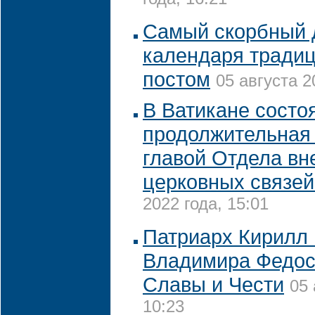
года, 16:21
Самый скорбный 
календаря традиц
постом
05 августа 2
В Ватикане состо
продолжительная 
главой Отдела в
церковных связе
2022 года, 15:01
Патриарх Кирилл
Владимира Федос
Славы и Чести
05 
10:23