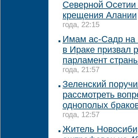
Северной Осетии 
крещения Алании
года, 22:15
Имам ас-Садр на 
в Ираке призвал 
парламент стран
года, 21:57
Зеленский поручи
рассмотреть вопр
однополых брако
года, 12:57
Житель Новосиби