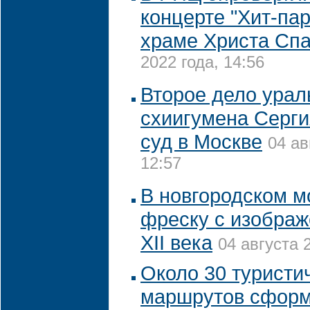
концерте "Хит-па
храме Христа Сп
2022 года, 14:56
Второе дело ураль
схиигумена Серги
суд в Москве
04 ав
12:57
В новгородском 
фреску с изобра
XII века
04 августа 
Около 30 туристи
маршрутов сформ