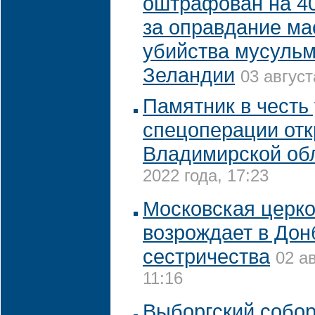
оштрафован на 40
за оправдание ма
убийства мусульм
Зеландии
03 август
Памятник в честь
спецоперации отк
Владимирской об
2022 года, 17:23
Московская церк
возрождает в Дон
сестричества
02 а
11:16
Выборгский собо