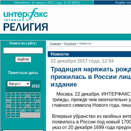
Обновлено: 11 августа 2022 года, 11:23 (МСК)
English ver
Поиск по сайту:
Главная
>
Религия
> Новости
Новости
22 декабря 2017 года, 12:04
Традиция наряжать рожд
Памятные даты
прижилась в России лишь
издание
2022
Москва. 22 декабря. ИНТЕРФАКС 
01
02
03
04
05
06
07
трижды, прежде чем окончательно у
08
09
10
11
12
13
14
главного символа Нового года, пише
15
16
17
18
19
20
21
22
23
24
25
26
27
28
29
30
31
Впервые убранство из хвойных ветв
появилось в России под новый 1700
указ от 20 декабря 1699 года предп