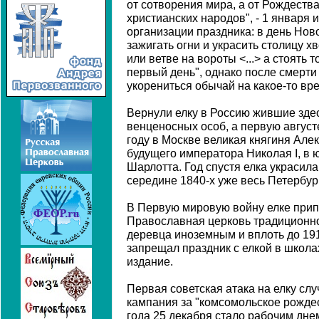
от сотворения мира, а от Рождества
христианских народов", - 1 января
организации праздника: в день Ново
зажигать огни и украсить столицу х
или ветве на вороты <...> а стоять
первый день", однако после смерти
укорениться обычай на какое-то вр
Вернули елку в Россию жившие зде
венценосных особ, а первую август
году в Москве великая княгиня Але
будущего императора Николая I, в 
Шарлотта. Год спустя елка украсила
середине 1840-х уже весь Петербур
В Первую мировую войну елке прип
Православная церковь традиционно
деревца иноземным и вплоть до 19
запрещал праздник с елкой в школа
издание.
Первая советская атака на елку слу
кампания за "комсомольское рождес
года 25 декабря стало рабочим дне