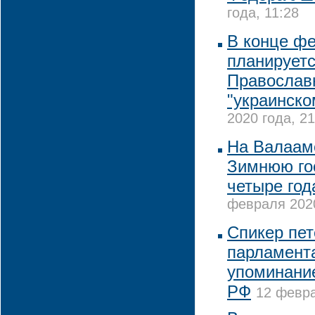
года, 11:28
В конце ф
планируетс
Православ
"украинско
2020 года, 21
На Валаам
Зимнюю го
четыре год
февраля 2020
Спикер пет
парламент
упоминание
РФ
12 февра