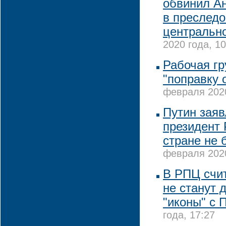
обвинил А
в преслед
центрально
2020 года, 10
Рабочая гр
"поправку 
февраля 2020
Путин заявл
президент 
стране не 
февраля 2020
В РПЦ счит
не станут 
"иконы" с 
года, 17:27