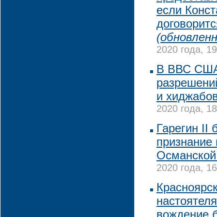
если Конст
договоритс
(обновленн
2020 года, 19
В ВВС США
разрешени
и хиджабов
2020 года, 18
Гарегин II
признание 
Османской
2020 года, 16
Красноярск
настоятеля
вождение б