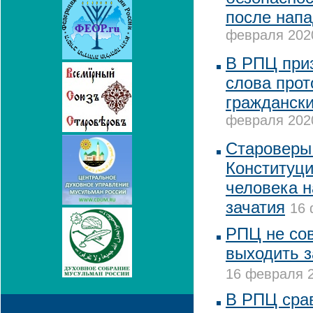
после напа
февраля 2020
В РПЦ при
слова про
граждански
февраля 2020
Староверы 
Конституци
человека н
зачатия
16 
РПЦ не со
выходить з
16 февраля 2
В РПЦ сра