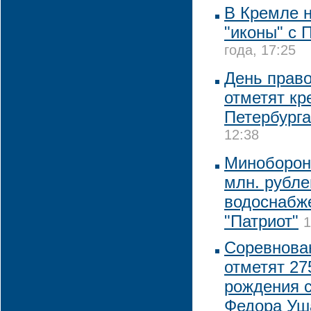
В Кремле 
"иконы" с 
года, 17:25
День прав
отметят кр
Петербурга
12:38
Минобороны
млн. рубле
водоснабже
"Патриот"
1
Соревнова
отметят 27
рождения 
Федора Уш