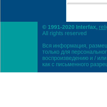
© 1991-2020 Interfax,
rel
All rights reserved
Вся информация, размещ
только для персонально
воспроизведению и / ил
как с письменного разр