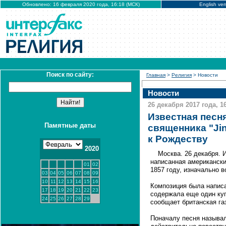
Обновлено: 16 февраля 2020 года, 16:18 (МСК)
English ver
Поиск по сайту:
Главная
>
Религия
> Новости
Новости
26 декабря 2017 года, 1
Известная песн
Памятные даты
священника "Jin
к Рождеству
2020
Москва. 26 декабря. 
написанная американск
01
02
1857 году, изначально 
03
04
05
06
07
08
09
10
11
12
13
14
15
16
Композиция была написа
17
18
19
20
21
22
23
содержала еще один купл
24
25
26
27
28
29
сообщает британская газ
Поначалу песня называл