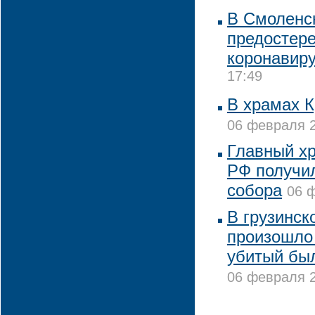
В Смоленс
предостере
коронавир
17:49
В храмах 
06 февраля 2
Главный х
РФ получил
собора
06 ф
В грузинс
произошло 
убитый бы
06 февраля 2