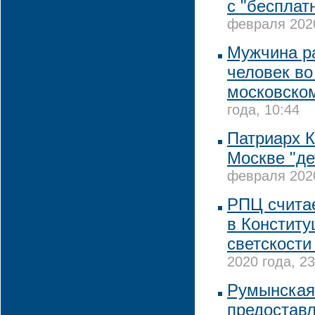
с "бесплат
февраля 2020
Мужчина р
человек во
московско
года, 10:44
Патриарх 
Москве "де
февраля 2020
РПЦ считае
в Конститу
светскости
2020 года, 23
Румынская 
предоставл