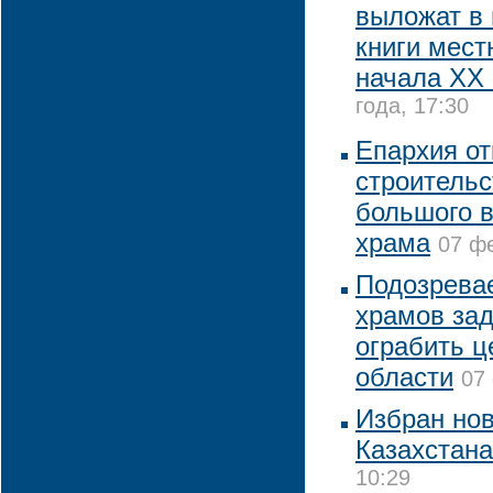
выложат в 
книги мест
начала XX 
года, 17:30
Епархия от
строительс
большого в
храма
07 фе
Подозревае
храмов за
ограбить ц
области
07
Избран но
Казахстана
10:29