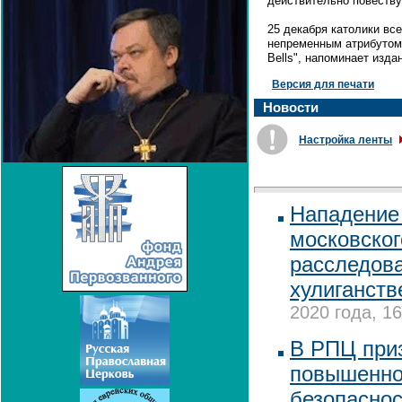
действительно повеству
25 декабря католики вс
непременным атрибутом 
Bells", напоминает изда
Версия для печати
Новости
Настройка ленты
Нападение
московског
расследова
хулиганств
2020 года, 16
В РПЦ при
повышенно
безопаснос