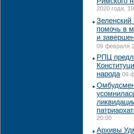
Римского н
2020 года, 19
Зеленский 
помочь в 
и завершен
09 февраля 2
РПЦ предла
Конституци
народа
09 ф
Омбудсмен
усомнилась
ликвидации
патриархат
20:00
Архивы Уд