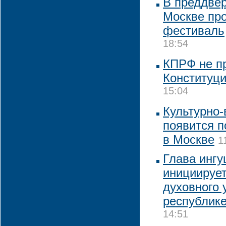
В преддвер
Москве пр
фестиваль
18:54
КПРФ не пр
Конституц
15:04
Культурно
появится 
в Москве
1
Глава инг
инициирует
духовного 
республик
14:51