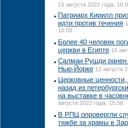
15 августа 2022 года, 10:
Патриарх Кирилл при
идти против течения
1
10:03
Более 40 человек пог
церкви в Египте
15 авг
Салман Рушди ранен 
Нью-Йорке
12 августа 2
Церковные ценности, 
назад из петербургск
на выставке в часовн
августа 2022 года, 15:58
В РПЦ опровергли сл
тяжбе за храмы в За