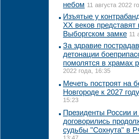
небом
11 августа 2022 го
Изъятые у контрабанд
XX веков представят 
Выборгском замке
11 
За здравие пострада
детонации боеприпас
помолятся в храмах 
2022 года, 16:35
Мечеть построят на 
Новгороде к 2027 год
15:23
Президенты России и
договорились продол
судьбы "Сохнута" в 
13:47