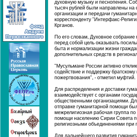
духовную музыку и песнопения. Со
тысяч рублей были направлены на 
организации и передачи гуманитар
корреспонденту "Интерфакс-Религ
Крганов.
По его словам, Духовное собрание 
перед собой цель оказывать посил
быта и нормализации жизни гражда
дополнительных средств в региона
"Мусульмане России активно отклик
содействие и поддержку братскому 
пожертвования", - отметил муфтий.
Для распределения и доставки гу
взаимодействует с органами госуда
общественными организациями. Дл
отправке гуманитарной помощи бы
межрелигиозная рабочая группа по
помощи населению Сирии Совета п
религиозными объединениями при 
Для дальнейшего развития гумани