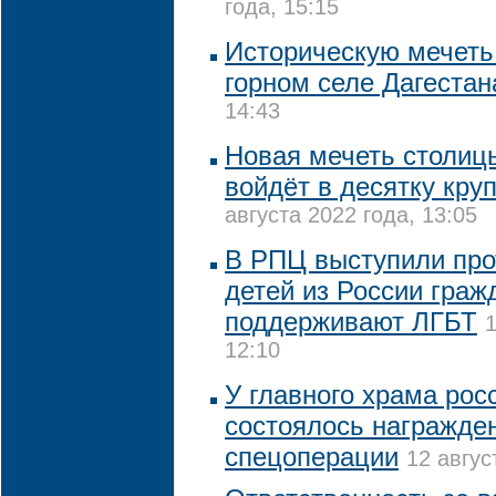
года, 15:15
Историческую мечеть
горном селе Дагестан
14:43
Новая мечеть столиц
войдёт в десятку кру
августа 2022 года, 13:05
В РПЦ выступили про
детей из России граж
поддерживают ЛГБТ
1
12:10
У главного храма рос
состоялось награжде
спецоперации
12 авгус