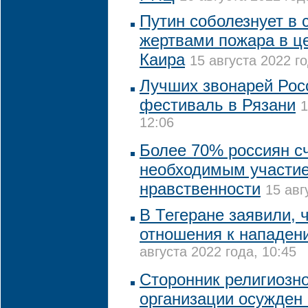
Путин соболезнует в с
жертвами пожара в це
Каира
15 августа 2022 го
Лучших звонарей Рос
фестиваль в Рязани
1
12:06
Более 70% россиян с
необходимым участие
нравственности
15 авг
В Тегеране заявили, 
отношения к нападен
августа 2022 года, 10:45
Сторонник религиозн
организации осужден 