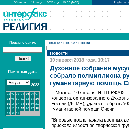
Обновлено: 18 августа 2022 года, 10:50 (МСК)
English ver
Поиск по сайту:
Главная
>
Религия
> Новости
Новости
10 января 2018 года, 10:17
Духовное собрание мусу
Памятные даты
собрало полмиллиона ру
гуманитарную помощь С
2022
Москва. 10 января. ИНТЕРФАКС -
01
02
03
04
05
06
07
концерта, организованного Духовн
08
09
10
11
12
13
14
России (ДСМР), удалось собрать 50
15
16
17
18
19
20
21
гуманитарной помощи Сирии.
22
23
24
25
26
27
28
29
30
31
"Впервые после начала военных де
приехала известная творческая гр