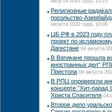
августа 2022 года, 10:23
Религиозные радикал
посольство Азербайд
августа 2022 года, 10:00
ЦБ РФ в 2023 году пл
проект по исламскому
Дагестане
04 августа 20
В Ватикане прошла в
иностранных дел" РП
Престола
04 августа 202
В РПЦ опровергли и
концерте "Хит-парад
Христа Спасителя
04 
Второе дело уральско
Сергия поступило в с