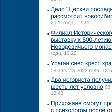
Дело "Церкви последн
рассмотрит новосиби
2022 года, 12:24
Филиал Историческог
выставку к 500-летию
Новодевичьего мона
года, 10:22
Ураган снес крест хр
08 августа 2022 года, 18:
Два иеговиста получи
шесть лет условно
08 
16:48
Прихожане смогут пр
с психологом после о