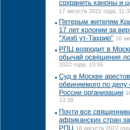
сохранить каноны и ц
17 августа 2022 года, 11:3
Пятерым жителям Кры
17 лет колонии за ве
"Хизб ут-Тахрир"
16 ав
РПЦ возродит в Моск
обычай освящения л
2022 года, 13:55
Суд в Москве арестов
обвиняемого по делу 
России организации
1
13:28
Почти все священники
африканских стран за
РПЦ
16 августа 2022 год