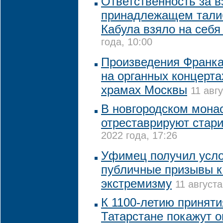
Ответственность за в
принадлежащем тали
Кабула взяло на себ
года, 10:00
Произведения Франка
на органных концерта
храмах Москвы
11 авг
В новгородском монас
отреставрируют стар
2022 года, 17:26
Уфимец получил усло
публичные призывы к
экстремизму
11 августа
К 1100-летию приняти
Татарстане покажут 