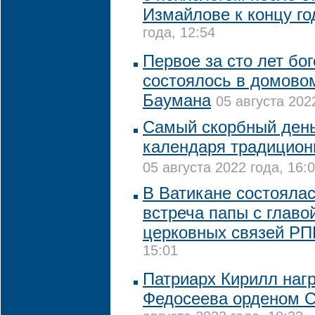
Измайлове к концу го
года, 12:54
Первое за сто лет бо
состоялось в домово
Баумана
05 августа 202
Самый скорбный день
календаря традицион
05 августа 2022 года, 16:
В Ватикане состояла
встреча папы с глав
церковных связей Р
15:01
Патриарх Кирилл наг
Федосеева орденом С