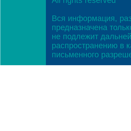
All rights reserved
Вся информация, ра
предназначена тольк
не подлежит дальней
распространению в к
письменного разреш