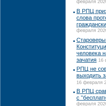
февраля 2020
В РПЦ при
слова про
граждански
февраля 2020
Староверы 
Конституци
человека н
зачатия
16 
РПЦ не со
выходить з
16 февраля 2
В РПЦ сра
с "бесплат
февраля 2020