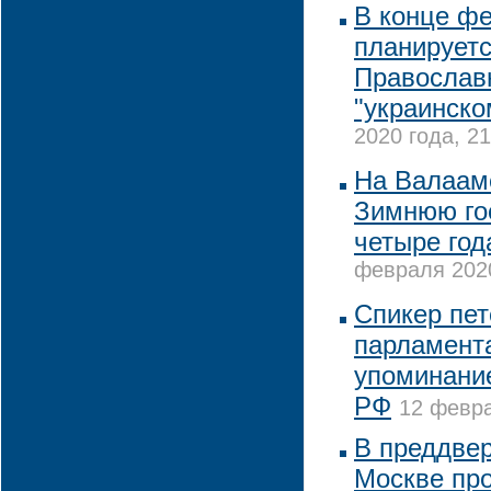
В конце ф
планируетс
Православ
"украинско
2020 года, 21
На Валаам
Зимнюю го
четыре год
февраля 2020
Спикер пет
парламент
упоминание
РФ
12 февра
В преддвер
Москве пр