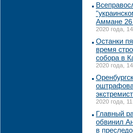
Всеправосл
"украинско
Аммане 26
2020 года, 14
Останки пя
время стро
собора в К
2020 года, 14
Оренбургс
оштрафова
экстремист
2020 года, 11
Главный р
обвинил А
в преслед