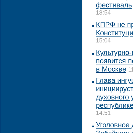
фестиваль
18:54
КПРФ не пр
Конституц
15:04
Культурно
появится 
в Москве
1
Глава инг
инициирует
духовного 
республик
14:51
Уголовное 