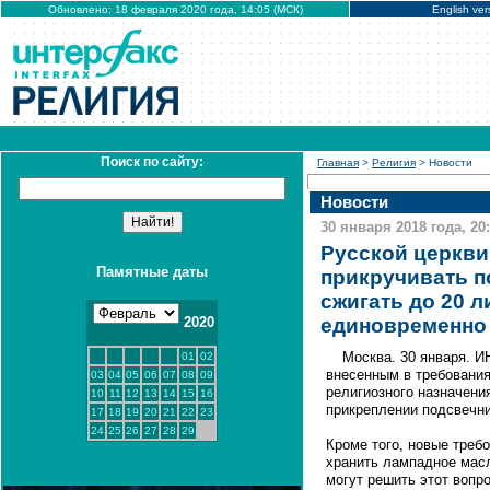
Обновлено: 18 февраля 2020 года, 14:05 (МСК)
English ver
Поиск по сайту:
Главная
>
Религия
> Новости
Новости
30 января 2018 года, 20
Русской церкви
Памятные даты
прикручивать п
сжигать до 20 
2020
единовременно
Москва. 30 января. 
01
02
внесенным в требования
03
04
05
06
07
08
09
религиозного назначени
10
11
12
13
14
15
16
прикреплении подсвечни
17
18
19
20
21
22
23
24
25
26
27
28
29
Кроме того, новые треб
хранить лампадное масл
могут решить этот вопр