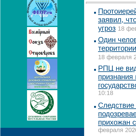
Протоиере
заявил, чт
угроз
18 фев
Один челов
территории
18 февраля 2
РПЦ не вид
признания 
государств
10:18
Следствие 
подозревае
прихожан с
февраля 2020