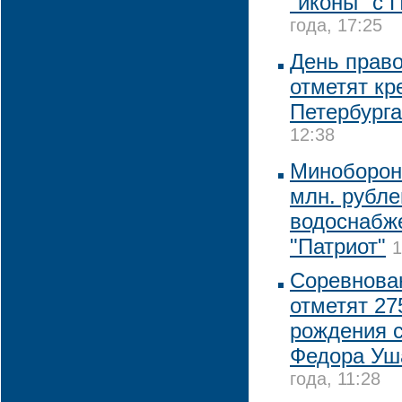
"иконы" с 
года, 17:25
День прав
отметят кр
Петербурга
12:38
Минобороны
млн. рубле
водоснабже
"Патриот"
1
Соревнова
отметят 27
рождения 
Федора Уш
года, 11:28