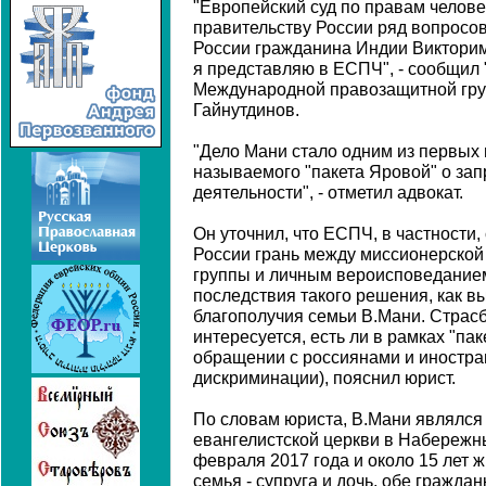
"Европейский суд по правам челов
правительству России ряд вопросов
России гражданина Индии Виктори
я представляю в ЕСПЧ", - сообщил
Международной правозащитной гру
Гайнутдинов.
"Дело Мани стало одним из первых 
называемого "пакета Яровой" о за
деятельности", - отметил адвокат.
Он уточнил, что ЕСПЧ, в частности,
России грань между миссионерской
группы и личным вероисповеданием,
последствия такого решения, как в
благополучия семьи В.Мани. Страсб
интересуется, есть ли в рамках "па
обращении с россиянами и иностра
дискриминации), пояснил юрист.
По словам юриста, В.Мани являлс
евангелистской церкви в Набережны
февраля 2017 года и около 15 лет ж
семья - супруга и дочь, обе граждан