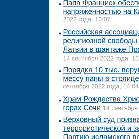
Папа Франциск обесп
напряженностью на К
2022 года, 16:07
Российская ассоциац
религиозной свободы
Латвии в шантаже Пр
14 сентября 2022 года, 15
Порядка 10 тыс. вер
мессу папы в столице
сентября 2022 года, 14:04
Храм Рождества Хрис
горах Сочи
14 сентября 
Верховный суд призн
террористической и з
Партию исламского в