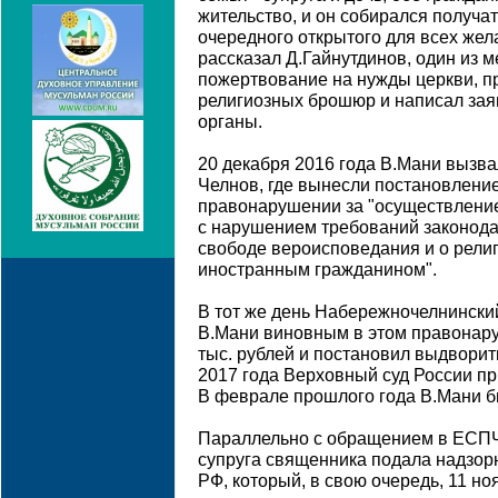
жительство, и он собирался получа
очередного открытого для всех же
рассказал Д.Гайнутдинов, один из 
пожертвование на нужды церкви, пр
религиозных брошюр и написал за
органы.
20 декабря 2016 года В.Мани вызв
Челнов, где вынесли постановлени
правонарушении за "осуществлени
с нарушением требований законодат
свободе вероисповедания и о рели
иностранным гражданином".
В тот же день Набережночелнинский
В.Мани виновным в этом правонару
тыс. рублей и постановил выдворит
2017 года Верховный суд России п
В феврале прошлого года В.Мани б
Параллельно с обращением в ЕСПЧ,
супруга священника подала надзор
РФ, который, в свою очередь, 11 но