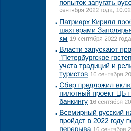
попыток запугать рус
сентября 2022 года, 10:02
Патриарх Кирилл поо
шахтерами Заполярья
км
19 сентября 2022 года
Власти запускают пр
"Петербургское госте
учета традиций и рел
туристов
16 сентября 20
Сбер предложил вклю
пилотный проект ЦБ 
банкингу
16 сентября 20
Всемирный русский н
пройдет в 2022 году 
перерыва
16 сентября 2