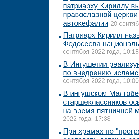
патриарху Кириллу в
православной церкви
автокефалии
20 сентяб
Патриарх Кирилл наз
Федосеева национал
сентября 2022 года, 10:15
В Ингушетии реализу
по внедрению исламск
сентября 2022 года, 10:00
В ингушском Малгобе
старшеклассников осв
на время пятничной 
2022 года, 17:33
При храмах по "прогр