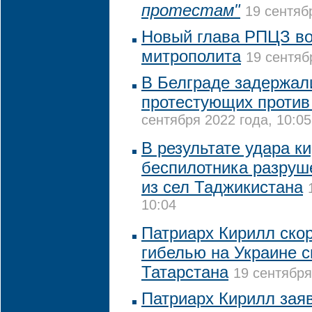
протестам"
19 сентяб
Новый глава РПЦЗ во
митрополита
19 сентяб
В Белграде задержал
протестующих против
сентября 2022 года, 10:05
В результате удара ки
беспилотника разруш
из сел Таджикистана
10:04
Патриарх Кирилл скор
гибелью на Украине 
Татарстана
19 сентября
Патриарх Кирилл зая