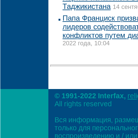
Таджикистана
14 сентя
Папа Франциск призв
лидеров содействова
конфликтов путем ди
2022 года, 10:04
© 1991-2022 Interfax,
rel
All rights reserved
Вся информация, размещ
только для персонально
воспроизведению и / ил