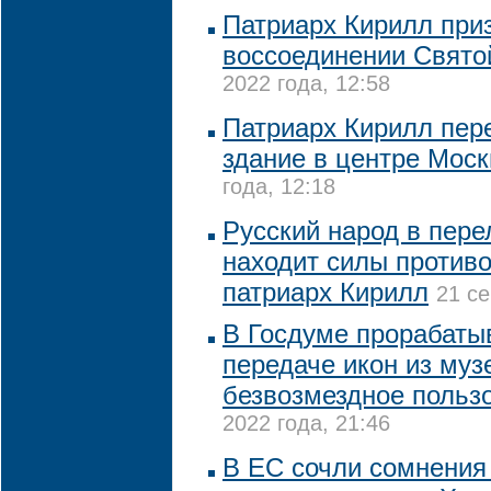
Патриарх Кирилл при
воссоединении Свято
2022 года, 12:58
Патриарх Кирилл пер
здание в центре Мос
года, 12:18
Русский народ в пер
находит силы против
патриарх Кирилл
21 се
В Госдуме прорабаты
передаче икон из муз
безвозмездное польз
2022 года, 21:46
В ЕС сочли сомнения