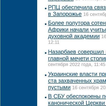
РПЦ обеспечила свя
в Запорожье
16 сентяб
Более полутора сотен
Африки начали учить
духовной академии
16
12:11
Назарбаев совершил 
главной мечети столи
сентября 2022 года, 11:45
Украинские власти пр
ста захваченных хра
пустыми
16 сентября 20
В СБУ обеспокоены 
канонической Церкви