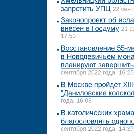
Хмельницкий областн
запретить УПЦ
22 сент
Законопроект об исл
внесен в Госдуму
21 с
17:50
Восстановление 55-м
в Новодевичьем мона
планируют завершить 
сентября 2022 года, 16:25
В Москве пройдет XII
"Даниловские колокол
года, 16:03
В католических храма
благословлять одноп
сентября 2022 года, 14:37