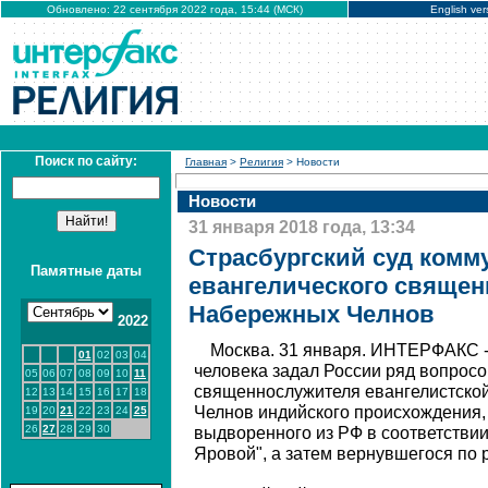
Обновлено: 22 сентября 2022 года, 15:44 (МСК)
English ver
Поиск по сайту:
Главная
>
Религия
> Новости
Новости
31 января 2018 года, 13:34
Страсбургский суд ком
Памятные даты
евангелического священ
Набережных Челнов
2022
Москва. 31 января. ИНТЕРФАКС -
01
02
03
04
человека задал России ряд вопросо
05
06
07
08
09
10
11
священнослужителя евангелистско
12
13
14
15
16
17
18
Челнов индийского происхождения,
19
20
21
22
23
24
25
26
27
28
29
30
выдворенного из РФ в соответствии
Яровой", а затем вернувшегося по