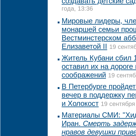
создавать детские са
года, 13:36
Мировые лидеры, чле
монаршей семьи про
Вестминстерском абб
Елизаветой II
19 сентяб
Житель Кубани сбил 
оставил их на дороге
соображений
19 сентяб
В Петербурге пройде
вечер в поддержку п
и Холокост
19 сентября
Материалы СМИ: "Хи
Иран.
Смерть задерж
нравов девушки прив