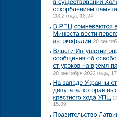
в существовании Хол
оскорблением памяти
2022 года, 18:24
В РПЦ сомневаются в
Минюста вести перег
автокефалии
20 сентяб
Власти Ингушетии оп
сообщения об освобо
от уроков на время п
20 сентября 2022 года, 17
На западе Украины о
депутата, которая вы
крестного хода УПЦ
2
15:09
Правительство Латви