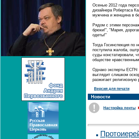
Осенью 2012 года перс
дизайнера Робертаса К
мужчина и женщина в б
Рядом с этими персонаж
брюки!", "Мария, дорогая
одеты!"
Тогда Госинспекция по 
поступила жалоба, ошт
суды констатировали, ч
обществе нравственным
Однако эксперты ЕСПЧ п
выглядит слишком оскор
разжигает религиозную 
Версия для печати
Новости
Настройка ленты
Протоиере