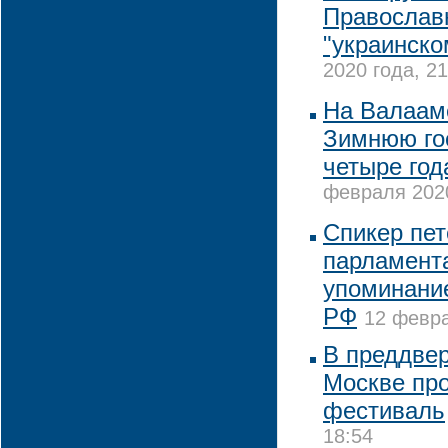
Православ
"украинско
2020 года, 21
На Валаам
Зимнюю го
четыре год
февраля 2020
Спикер пет
парламент
упоминание
РФ
12 февра
В преддвер
Москве пр
фестиваль
18:54