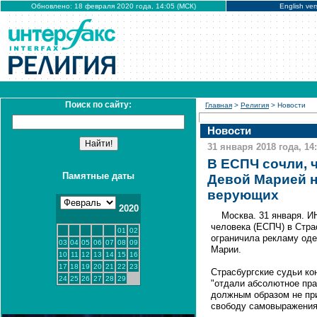
Обновлено: 18 февраля 2020 года, 14:05 (МСК)
English ver
Поиск по сайту:
Главная
>
Религия
> Новости
Новости
31 января 2018 года, 14
В ЕСПЧ сочли, 
Памятные даты
Девой Марией н
верующих
2020
Москва. 31 января. 
человека (ЕСПЧ) в Стра
01
02
ограничила рекламу од
03
04
05
06
07
08
09
Марии.
10
11
12
13
14
15
16
17
18
19
20
21
22
23
Страсбургские судьи ко
24
25
26
27
28
29
"отдали абсолютное пра
должным образом не при
свободу самовыражения