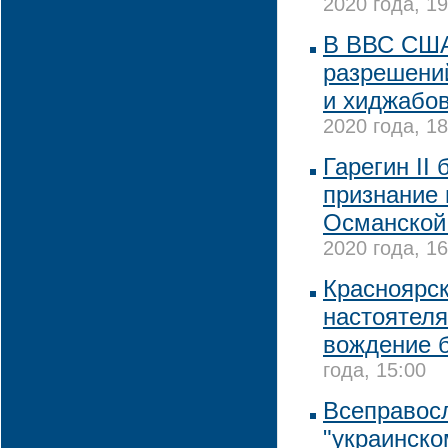
2020 года, 19
В ВВС США
разрешени
и хиджабов
2020 года, 18
Гарегин II
признание 
Османской
2020 года, 16
Красноярск
настоятеля
вождение б
года, 15:00
Всеправосл
"украинско