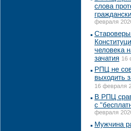
слова про
граждански
февраля 2020
Староверы 
Конституци
человека н
зачатия
16 
РПЦ не со
выходить з
16 февраля 2
В РПЦ сра
с "бесплат
февраля 2020
Мужчина р