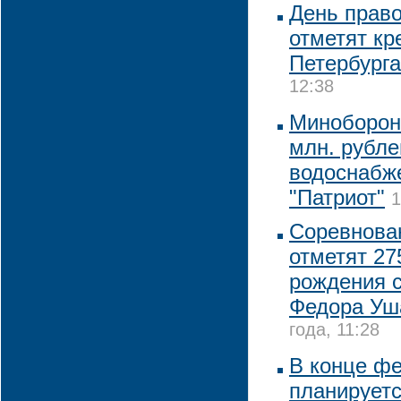
День прав
отметят кр
Петербурга
12:38
Минобороны
млн. рубле
водоснабже
"Патриот"
1
Соревнова
отметят 27
рождения 
Федора Уш
года, 11:28
В конце ф
планируетс