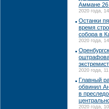
Аммане 26
2020 года, 14
Останки пя
время стро
собора в К
2020 года, 14
Оренбургс
оштрафова
экстремист
2020 года, 11
Главный р
обвинил А
в преслед
центрально
2020 года, 10