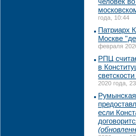
человек во
московско
года, 10:44
Патриарх 
Москве "де
февраля 2020
РПЦ считае
в Конститу
светскости
2020 года, 23
Румынская 
предоставл
если Конст
договоритс
(обновленн