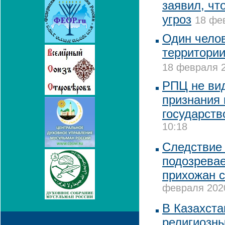
заявил, чт
угроз
18 фев
Один челов
территории
18 февраля 2
РПЦ не вид
признания 
государств
10:18
Следствие 
подозревае
прихожан с
февраля 2020
В Казахста
религиозны