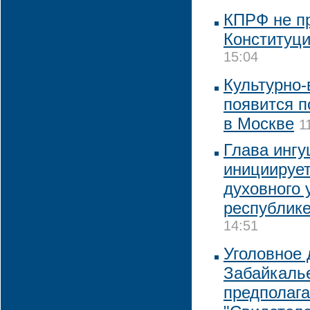
КПРФ не пр
Конституц
15:04
Культурно
появится 
в Москве
1
Глава инг
инициирует
духовного 
республик
14:51
Уголовное 
Забайкалье
предполаг