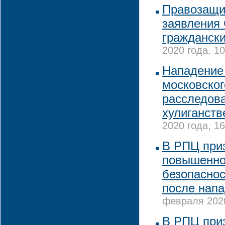
Правозащит
заявления
граждански
2020 года, 10
Нападение
московског
расследова
хулиганств
2020 года, 16
В РПЦ при
повышенно
безопаснос
после напа
февраля 2020
В РПЦ при