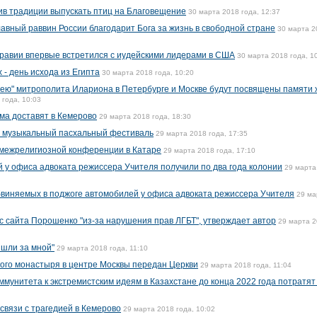
ив традиции выпускать птиц на Благовещение
30 марта 2018 года, 12:37
лавный раввин России благодарит Бога за жизнь в свободной стране
30 марта 2
равии впервые встретился с иудейскими лидерами в США
30 марта 2018 года, 1
 - день исхода из Египта
30 марта 2018 года, 10:20
ею" митрополита Илариона в Петербурге и Москве будут посвящены памяти 
 года, 10:03
ма доставят в Кемерово
29 марта 2018 года, 18:30
т музыкальный пасхальный фестиваль
29 марта 2018 года, 17:35
 межрелигиозной конференции в Катаре
29 марта 2018 года, 17:10
 у офиса адвоката режиссера Учителя получили по два года колонии
29 марта
обвиняемых в поджоге автомобилей у офиса адвоката режиссера Учителя
29 ма
с сайта Порошенко "из-за нарушения прав ЛГБТ", утверждает автор
29 марта 
ишли за мной"
29 марта 2018 года, 11:10
ого монастыря в центре Москвы передан Церкви
29 марта 2018 года, 11:04
мунитета к экстремистским идеям в Казахстане до конца 2022 года потратят
связи с трагедией в Кемерово
29 марта 2018 года, 10:02