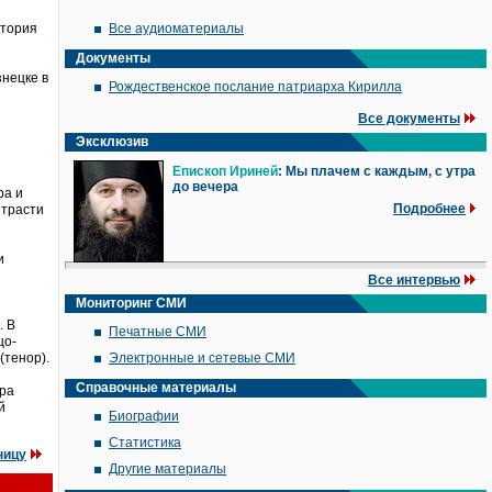
атория
Все аудиоматериалы
Документы
знецке в
Рождественское послание патриарха Кирилла
Все документы
Эксклюзив
Епископ Ириней
: Мы плачем с каждым, с утра
до вечера
ра и
Подробнее
Страсти
и
Все интервью
Мониторинг СМИ
. В
Печатные СМИ
цо-
(тенор).
Электронные и сетевые СМИ
Справочные материалы
тра
й
Биографии
Статистика
ницу
Другие материалы