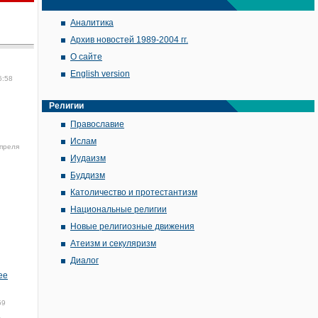
Аналитика
Архив новостей 1989-2004 гг.
О сайте
English version
6:58
Религии
Православие
Ислам
преля
Иудаизм
Буддизм
Католичество и протестантизм
Национальные религии
Новые религиозные движения
Атеизм и секуляризм
Диалог
ее
59