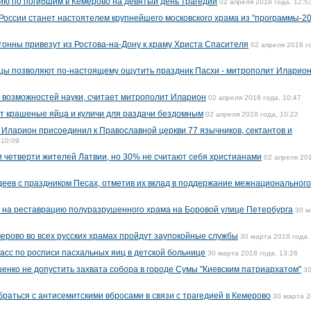
ю по погибшим в Кемерово на девятый день трагедии
02 апреля 2018 года, 12:5
России станет настоятелем крупнейшего московского храма из "программы-20
тонны привезут из Ростова-на-Дону к храму Христа Спасителя
02 апреля 2018 г
цы позволяют по-настоящему ощутить праздник Пасхи - митрополит Иларио
 возможностей науки, считает митрополит Иларион
02 апреля 2018 года, 10:47
т крашеные яйца и куличи для раздачи бездомным
02 апреля 2018 года, 10:22
 Иларион присоединил к Православной церкви 77 язычников, сектантов и
 10:09
 четверти жителей Латвии, но 30% не считают себя христианами
02 апреля 20
деев с праздником Песах, отметив их вклад в поддержание межнационального
 на реставрацию полуразрушенного храма на Боровой улице Петербурга
30 м
мерово во всех русских храмах пройдут заупокойные службы
30 марта 2018 года,
асс по росписи пасхальных яиц в детской больнице
30 марта 2018 года, 13:26
нко не допустить захвата собора в городе Сумы "Киевским патриархатом"
3
раться с антисемитскими вбросами в связи с трагедией в Кемерово
30 марта 