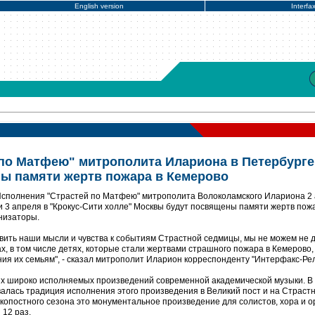
English version
Interfa
по Матфею" митрополита Илариона в Петербурге
ы памяти жертв пожара в Кемерово
Исполнения "Страстей по Матфею" митрополита Волоколамского Илариона 2
и 3 апреля в "Крокус-Сити холле" Москвы будут посвящены памяти жертв пож
низаторы.
авить наши мысли и чувства к событиям Страстной седмицы, мы не можем не 
х, в том числе детях, которые стали жертвами страшного пожара в Кемерово,
ия их семьям", - сказал митрополит Иларион корреспонденту "Интерфакс-Рел
ых широко исполняемых произведений современной академической музыки. В
алась традиция исполнения этого произведения в Великий пост и на Страст
копостного сезона это монументальное произведение для солистов, хора и о
 12 раз.