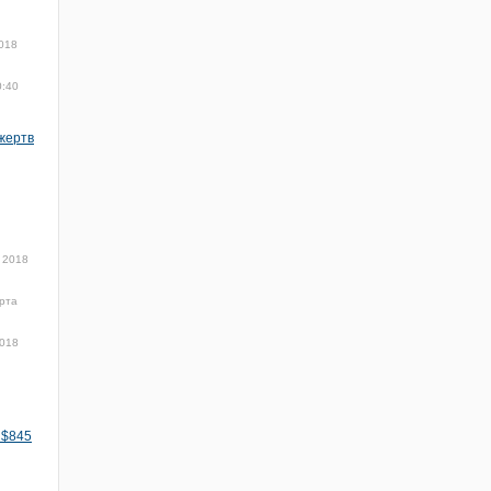
018
0:40
жертв
 2018
рта
2018
 $845