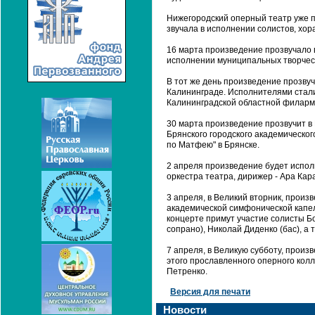
Нижегородский оперный театр уже пр
звучала в исполнении солистов, хор
16 марта произведение прозвучало в
исполнении муниципальных творчес
В тот же день произведение прозвуч
Калининграде. Исполнителями стали
Калининградской областной филарм
30 марта произведение прозвучит в 
Брянского городского академическог
по Матфею" в Брянске.
2 апреля произведение будет испол
оркестра театра, дирижер - Ара Кар
3 апреля, в Великий вторник, произ
академической симфонической капел
концерте примут участие солисты Б
сопрано), Николай Диденко (бас), а 
7 апреля, в Великую субботу, произ
этого прославленного оперного кол
Петренко.
Версия для печати
Новости