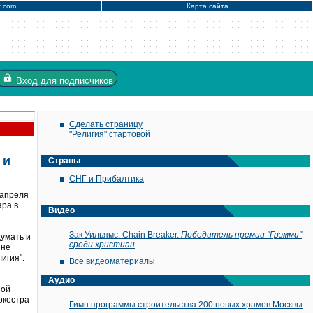
x.com
Карта сайта
Вход
для подписчиков
Сделать страницу
"Религия" стартовой
 и
Страны
СНГ и Прибалтика
 апреля
ара в
Видео
Зак Уильямс. Chain Breaker.
Победитель премии "Грэмми"
думать и
среди христиан
 не
игия".
Все видеоматериалы
Аудио
ной
ркестра
Гимн программы строительства 200 новых храмов Москвы