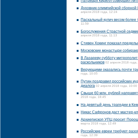
Патриарх Кирилл совершил лити
Духовник олимпийской сборной 
апреля 2018 года, 12:24
Пасхальный кулич весом более 
11:59
Богослужения Страстной седми
апреля 2018 года, 11:13
Стивен Хокинг показал пределы
Московские монастыри собираю
В Лазареву субботу митрополит
раскольников
02 апреля 2018 года,
Верующими оказались почти три
года, 10:05
Путин поздравил российских иу
диалога
02 апреля 2018 года, 10:00
Свыше 60 млн. рублей направят
2018 года, 18:45
На девятый день трагедии в Ке
Никас Сафронов даст мастер-кл
Архиепископ УПЦ просит Пороше
марта 2018 года, 12:49
Российские евреи требуют разоб
года, 12:39