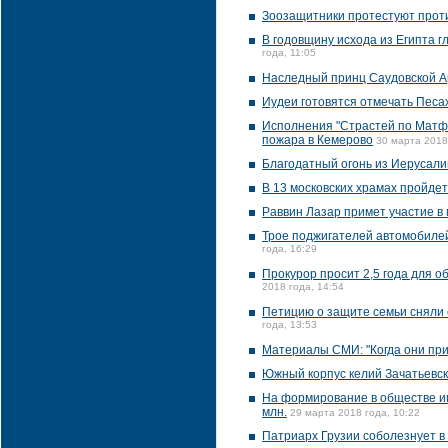
Зоозащитники протестуют прот
В годовщину исхода из Египта г
года, 11:05
Наследный принц Саудовской А
Иудеи готовятся отмечать Песах
Исполнения "Страстей по Матф
пожара в Кемерово
30 марта 2018
Благодатный огонь из Иерусали
В 13 московских храмах пройде
Раввин Лазар примет участие в
Трое поджигателей автомобилей
года, 16:29
Прокурор просит 2,5 года для 
2018 года, 14:54
Петицию о защите семьи сняли 
года, 13:53
Материалы СМИ: "Когда они пр
Южный корпус келий Зачатьевск
На формирование в обществе им
млн.
29 марта 2018 года, 10:22
Патриарх Грузии соболезнует в 