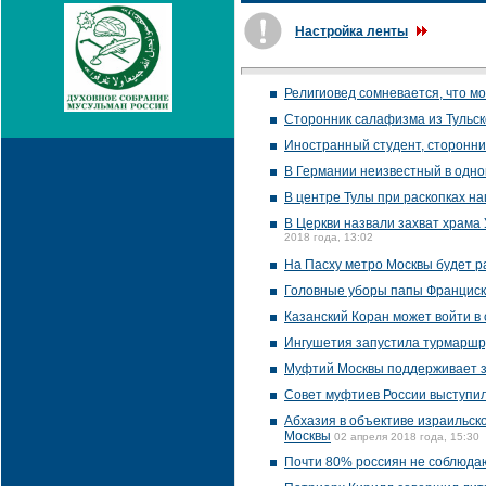
Настройка ленты
Религиовед сомневается, что м
Сторонник салафизма из Тульск
Иностранный студент, сторонни
В Германии неизвестный в одной
В центре Тулы при раскопках н
В Церкви назвали захват храма
2018 года, 13:02
На Пасху метро Москвы будет ра
Головные уборы папы Франциска
Казанский Коран может войти 
Ингушетия запустила турмаршр
Муфтий Москвы поддерживает з
Совет муфтиев России выступил
Абхазия в объективе израильск
Москвы
02 апреля 2018 года, 15:30
Почти 80% россиян не соблюдаю