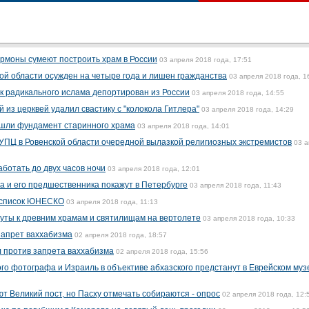
ормоны сумеют построить храм в России
03 апреля 2018 года, 17:51
ой области осужден на четыре года и лишен гражданства
03 апреля 2018 года, 1
к радикального ислама депортирован из России
03 апреля 2018 года, 14:55
 из церквей удалил свастику с "колокола Гитлера"
03 апреля 2018 года, 14:29
ашли фундамент старинного храма
03 апреля 2018 года, 14:01
 УПЦ в Ровенской области очередной вылазкой религиозных экстремистов
03 а
ботать до двух часов ночи
03 апреля 2018 года, 12:01
 и его предшественника покажут в Петербурге
03 апреля 2018 года, 11:43
в список ЮНЕСКО
03 апреля 2018 года, 11:13
уты к древним храмам и святилищам на вертолете
03 апреля 2018 года, 10:33
апрет ваххабизма
02 апреля 2018 года, 18:57
 против запрета ваххабизма
02 апреля 2018 года, 15:56
ого фотографа и Израиль в объективе абхазского предстанут в Еврейском муз
т Великий пост, но Пасху отмечать собираются - опрос
02 апреля 2018 года, 12: