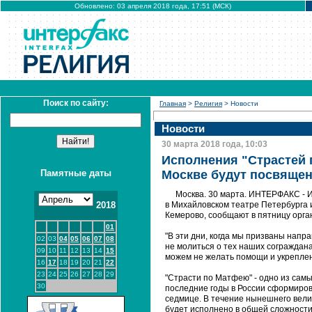
Обновлено: 03 апреля 2018 года, 17:51 (МСК)
Поиск по сайту:
Главная
>
Религия
> Новости
Новости
30 марта 2018 года, 10:03
Исполнения "Страстей 
Памятные даты
Москве будут посвящен
Москва. 30 марта. ИНТЕРФАКС - 
2018
в Михайловском театре Петербурга 
Кемерово, сообщают в пятницу орга
01
"В эти дни, когда мы призваны напр
02
03
04
05
06
07
08
не молиться о тех наших сограждана
09
10
11
12
13
14
15
можем не желать помощи и укреплен
16
17
18
19
20
21
22
23
24
25
26
27
28
29
"Страсти по Матфею" - одно из сам
30
последние годы в России сформиров
седмице. В течение нынешнего вели
будет исполнено в общей сложности