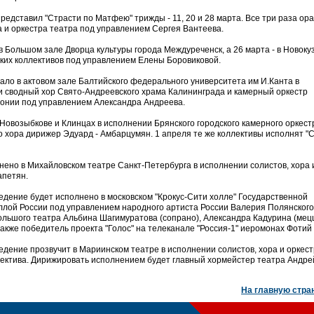
едставил "Страсти по Матфею" трижды - 11, 20 и 28 марта. Все три раза ор
а и оркестра театра под управлением Сергея Вантеева.
 Большом зале Дворца культуры города Междуреченск, а 26 марта - в Новоку
ких коллективов под управлением Елены Боровиковой.
ало в актовом зале Балтийского федерального университета им И.Канта в
 сводный хор Свято-Андреевского храма Калининграда и камерный оркестр
онии под управлением Александра Андреева.
Новозыбкове и Клинцах в исполнении Брянского городского камерного оркест
о хора дирижер Эдуард - Амбарцумян. 1 апреля те же коллективы исполнят "
нено в Михайловском театре Санкт-Петербурга в исполнении солистов, хора 
апетян.
ведение будет исполнено в московском "Крокус-Сити холле" Государственной
лой России под управлением народного артиста России Валерия Полянского
ольшого театра Альбина Шагимуратова (сопрано), Александра Кадурина (мец
также победитель проекта "Голос" на телеканале "Россия-1" иеромонах Фотий 
ведение прозвучит в Мариинском театре в исполнении солистов, хора и оркес
лектива. Дирижировать исполнением будет главный хормейстер театра Андре
На главную стра