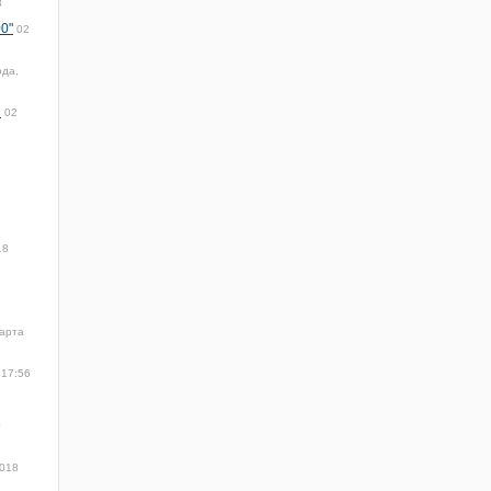
3
0"
02
ода,
н
02
18
арта
 17:56
0
2018