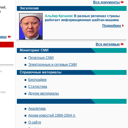
Все документы
лий,
Эксклюзив
т
Альбир Крганов
: В разных регионах страны
работает информационная шайтан-машина
Подробнее
ницу
Все интервью
Мониторинг СМИ
Печатные СМИ
Электронные и сетевые СМИ
24
Справочные материалы
Биографии
Статистика
года,
Другие материалы
Аналитика
Архив новостей 1989-2004 гг.
О сайте