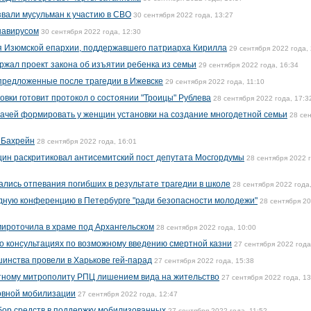
вали мусульман к участию в СВО
30 сентября 2022 года, 13:27
навирусом
30 сентября 2022 года, 12:30
я Изюмской епархии, поддержавшего патриарха Кирилла
29 сентября 2022 года,
ржал проект закона об изъятии ребенка из семьи
29 сентября 2022 года, 16:34
 предложенные после трагедии в Ижевске
29 сентября 2022 года, 11:10
овки готовит протокол о состоянии "Троицы" Рублева
28 сентября 2022 года, 17:3
ачей формировать у женщин установки на создание многодетной семьи
28 се
 Бахрейн
28 сентября 2022 года, 16:01
ин раскритиковал антисемитский пост депутата Мосгордумы
28 сентября 2022 
ались отпевания погибших в результате трагедии в школе
28 сентября 2022 года
дную конференцию в Петербурге "ради безопасности молодежи"
28 сентября 2
ироточила в храме под Архангельском
28 сентября 2022 года, 10:00
о консультациях по возможному введению смертной казни
27 сентября 2022 года
инства провели в Харькове гей-парад
27 сентября 2022 года, 15:38
тному митрополиту РПЦ лишением вида на жительство
27 сентября 2022 года, 13
овной мобилизации
27 сентября 2022 года, 12:47
бор средств в поддержку мобилизованных
27 сентября 2022 года, 11:52