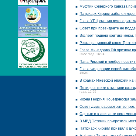
Муфтии Северного Кавказа приз
Патриарх Кирилл заболел коро
Глава УПЦ сменил руководител
Совет при президенте не подде
Эксперт подверг критике меры,
Реставрационный совет Третьяк
Глава Минздрава РФ призвал вр
2022 года, 16:04
Папа Римский в ноябре посетит
Глава Федерации еврейских общ
15:24
В храмах Ижевской епархии нач
Пятидесятники отменили ежего
года, 12:55
Икона Георгия Победоносца зам
Совет Думы рассмотрит вопрос 
Одетые в вышиванки секс-меньш
В МВД Эстонии пригрозили мес
Патриарх Кирилл призвал к дух
Муфтият Татарстана объявил с