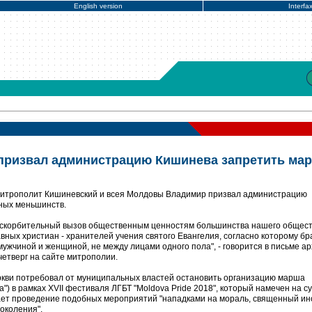
English version
Interfa
призвал администрацию Кишинева запретить ма
Митрополит Кишиневский и всея Молдовы Владимир призвал администрацию
ных меньшинств.
оскорбительный вызов общественным ценностям большинства нашего общест
вных христиан - хранителей учения святого Евангелия, согласно которому бр
ужчиной и женщиной, не между лицами одного пола", - говорится в письме а
четверг на сайте митрополии.
ркви потребовал от муниципальных властей остановить организацию марша
ха") в рамках XVII фестиваля ЛГБТ "Moldova Pride 2018", который намечен на су
ает проведение подобных мероприятий "нападками на мораль, священный ин
околения".