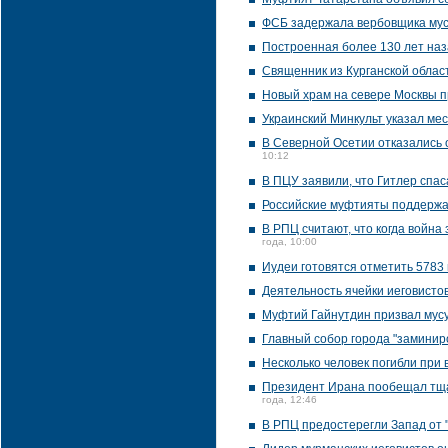
ФСБ задержала вербовщика мус
Построенная более 130 лет наз
Священник из Курганской облас
Новый храм на севере Москвы 
Украинский Минкульт указал ме
В Северной Осетии отказались
10:12
В ПЦУ заявили, что Гитлер спас
Российские муфтияты поддержа
В РПЦ считают, что когда война 
года, 10:00
Иудеи готовятся отметить 5783 
Деятельность ячейки иеговистов
Муфтий Гайнутдин призвал мусу
Главный собор города "заминиро
Несколько человек погибли при 
Президент Ирана пообещал тща
года, 12:46
В РПЦ предостерегли Запад от 