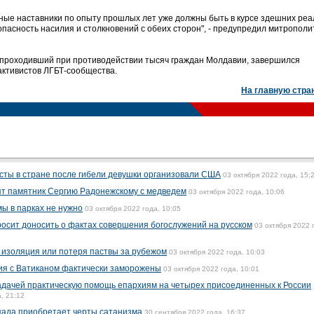
ные наставники по опыту прошлых лет уже должны быть в курсе здешних реа
пасность насилия и столкновений с обеих сторон", - предупредил митрополи
 проходивший при противодействии тысяч граждан Молдавии, завершился
активистов ЛГБТ-сообщества.
На главную стра
есты в стране после гибели девушки организовали США
03 октября 2022 года, 15:
ят памятник Сергию Радонежскому с медведем
03 октября 2022 года, 10:06
мы в парках не нужно
03 октября 2022 года, 10:05
росит доносить о фактах совершения богослужений на русском
03 октября 2022 
т изоляция или потеря паствы за рубежом
03 октября 2022 года, 10:03
ия с Ватиканом фактически заморожены
03 октября 2022 года, 10:01
адачей практическую помощь епархиям на четырех присоединенных к России
, 21:12
апада приобретает черты сатанизма
30 сентября 2022 года, 16:37