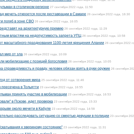
ульман в столичном регионе
27 сентября 2022 года, 11:50
ад мечеть откроется после реставрации в Самаре
26 сентября 2022 года, 16:30
ти погиб в зоне СВО
26 сентября 2022 года, 16:05
представят на архитектурную премию
26 сентября 2022 года, 11:29
стным властям на недопустимость запрета УПЦ
26 сентября 2022 года, 10:58
 от масштабного празднования 1100-летия крещения Алании
26 сентября 2022 г
ал мир от зла
26 сентября 2022 года, 10:09
ли мобилизацию с позиций богословия
26 сентября 2022 года, 10:05
за справедливость и правду, человек обязан взять в руки оружие
26 сентября 20
год от сотворения мира
25 сентября 2022 года, 11:46
 пресечена в Тольятти
23 сентября 2022 года, 16:55
льман принять участие в мобилизации
23 сентября 2022 года, 16:53
вали" в Пскове, идет проверка
23 сентября 2022 года, 15:33
взрыве около мечети в Кабуле
23 сентября 2022 года, 14:58
тельно расследовать ситуацию со смертью девушки в полиции
23 сентября 20
"скатывания к звериному состоянию"
23 сентября 2022 года, 11:31