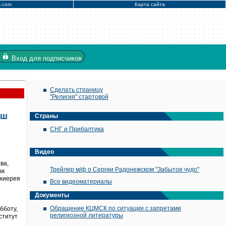
x.com
Карта сайта
Вход
для подписчиков
Сделать страницу
"Религия" стартовой
рш
Страны
СНГ и Прибалтика
Видео
ва,
Трейлер м/ф о Сергии Радонежском "Забытое чудо"
ак
рхиерея
Все видеоматериалы
Документы
Обращение КЦМСК по ситуации с запретами
бботу,
религиозной литературы
ститут