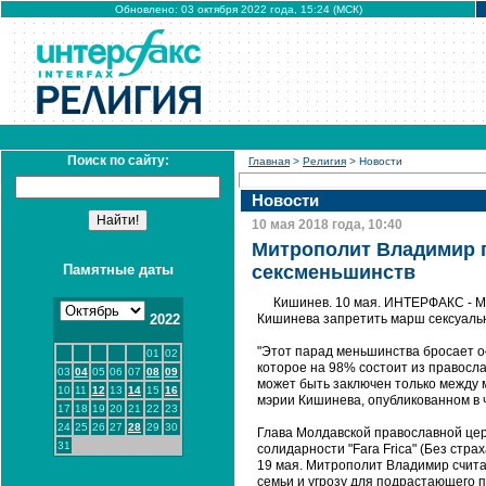
Обновлено: 03 октября 2022 года, 15:24 (МСК)
Поиск по сайту:
Главная
>
Религия
> Новости
Новости
10 мая 2018 года, 10:40
Митрополит Владимир 
Памятные даты
сексменьшинств
Кишинев. 10 мая. ИНТЕРФАКС - 
2022
Кишинева запретить марш сексуаль
"Этот парад меньшинства бросает 
01
02
которое на 98% состоит из правосла
03
04
05
06
07
08
09
может быть заключен только между м
10
11
12
13
14
15
16
мэрии Кишинева, опубликованном в 
17
18
19
20
21
22
23
24
25
26
27
28
29
30
Глава Молдавской православной це
31
солидарности "Fara Frica" (Без стра
19 мая. Митрополит Владимир счит
семьи и угрозу для подрастающего п