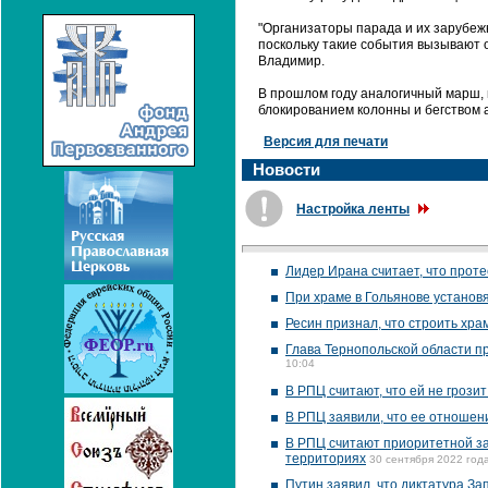
"Организаторы парада и их зарубеж
поскольку такие события вызывают о
Владимир.
В прошлом году аналогичный марш,
блокированием колонны и бегством 
Версия для печати
Новости
Настройка ленты
Лидер Ирана считает, что прот
При храме в Гольянове установ
Ресин признал, что строить хра
Глава Тернопольской области п
10:04
В РПЦ считают, что ей не грози
В РПЦ заявили, что ее отношен
В РПЦ считают приоритетной з
территориях
30 сентября 2022 года
Путин заявил, что диктатура З