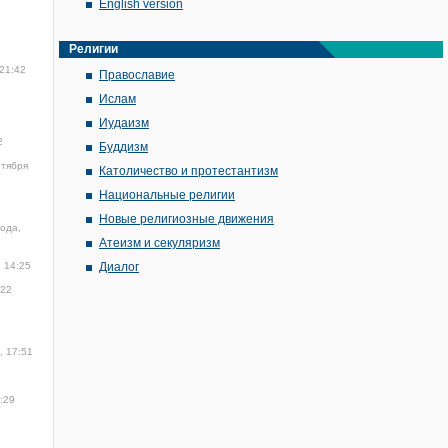
English version
Религии
 21:42
Православие
Ислам
Иудаизм
2
Буддизм
нтября
Католичество и протестантизм
Национальные религии
Новые религиозные движения
года,
Атеизм и секуляризм
, 14:25
Диалог
022
, 17:51
:29