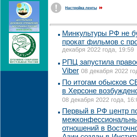
Настройка ленты
Минкультуры РФ не б
прокат фильмов с пр
декабря 2022 года, 19:59
РПЦ запустила право
Viber
08 декабря 2022 го
По итогам обысков С
в Херсоне возбуждено
08 декабря 2022 года, 16:
Первый в РФ центр п
межконфессиональны
отношений в Восточн
Азии создан в Инстит