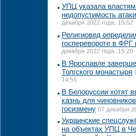
УПЦ указала властям
недопустимость атак
декабря 2022 года, 15:52
Религиовед определи
госперевороте в ФРГ 
декабря 2022 года, 15:20
В Ярославле заверше
Толгского монастыря
14:55
В Белоруссии хотят в
казнь для чиновников
госизмену
07 декабря 2
Украинские спецслуж
на объектах УПЦ в Че