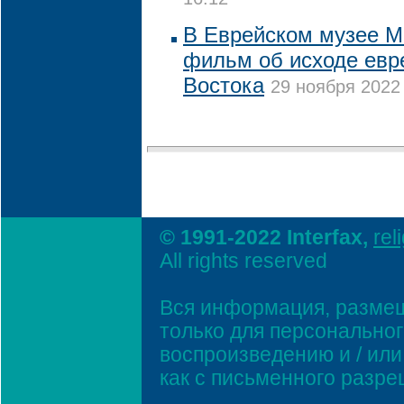
16:12
В Еврейском музее М
фильм об исходе евр
Востока
29 ноября 2022 
© 1991-2022 Interfax,
rel
All rights reserved
Вся информация, размещ
только для персонально
воспроизведению и / ил
как с письменного разр