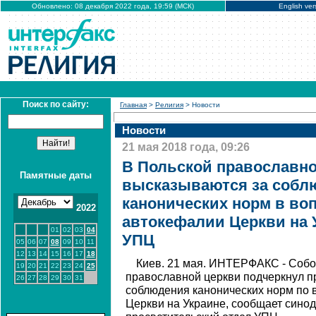
Обновлено: 08 декабря 2022 года, 19:59 (МСК)
English ver
Поиск по сайту:
Главная
>
Религия
> Новости
Новости
21 мая 2018 года, 09:26
В Польской православно
Памятные даты
высказываются за собл
канонических норм в во
2022
автокефалии Церкви на 
01
02
03
04
УПЦ
05
06
07
08
09
10
11
12
13
14
15
16
17
18
Киев. 21 мая. ИНТЕРФАКС - Собо
19
20
21
22
23
24
25
православной церкви подчеркнул 
26
27
28
29
30
31
соблюдения канонических норм по 
Церкви на Украине, сообщает син