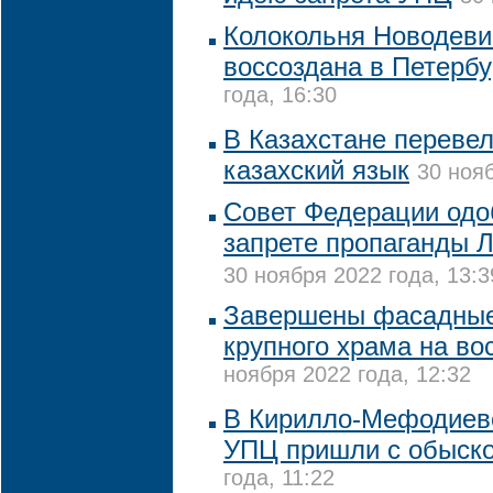
Колокольня Новодеви
воссоздана в Петербу
года, 16:30
В Казахстане переве
казахский язык
30 нояб
Совет Федерации одо
запрете пропаганды 
30 ноября 2022 года, 13:3
Завершены фасадные
крупного храма на во
ноября 2022 года, 12:32
В Кирилло-Мефодиев
УПЦ пришли с обыск
года, 11:22