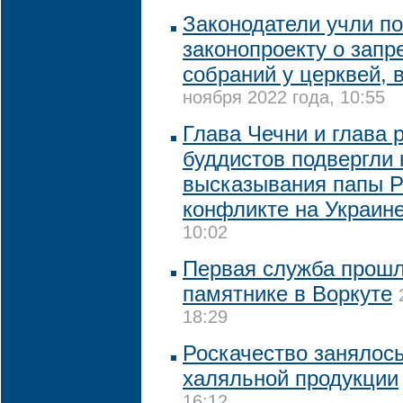
Законодатели учли п
законопроекту о запр
собраний у церквей, 
ноября 2022 года, 10:55
Глава Чечни и глава 
буддистов подвергли 
высказывания папы Р
конфликте на Украин
10:02
Первая служба прошл
памятнике в Воркуте
18:29
Роскачество занялос
халяльной продукции