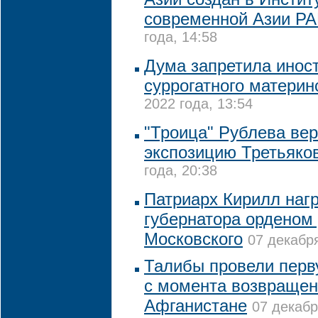
современной Азии Р
года, 14:58
Дума запретила инос
суррогатного материн
2022 года, 13:54
"Троица" Рублева вер
экспозицию Третьяко
года, 20:38
Патриарх Кирилл нагр
губернатора орденом
Московского
07 декабря
Талибы провели перв
с момента возвращени
Афганистане
07 декабр