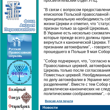
просветительский отдел УПЦ.
"В связи с вопросом предоставлен
епископов Польской православной 
принципиальную необходимость со
жизни Церкви и отметил, что "стат
признан только за одной Церковью,
В Украине есть несколько схизмати
которые прежде всего должны прин
вернуться к канонической Церкви. Т
признании автокефалии", - говорит
прошедшего в Польше 9 мая Собор
"Собор подчеркнул, что, "согласно
Православных церквей, автокефал
Церковь только после согласования
Поместных церквей. Необдуманны
по делу автокефалии в Украине мог
разделениям". Вместе с тем Собор 
догматически-канонических не след
политическими соображениями", - 
Версия для печати
Новости