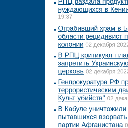
РПЦ раздала продукт
нуждающихся в Кени
19:37
Ограбивший храм в Б
области рецидивист п
колонии
02 декабря 2022
В РПЦ критикуют пла
запретить Украинску
церковь
02 декабря 2022
Генпрокуратура РФ пр
террористическим дв
Культ убийств"
02 дека
В Кабуле уничтожили 
пытавшихся взорвать
партии Афганистана
0