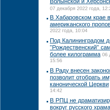
Волынской и Херсонс
07 декабря 2022 года, 12:
В Хабаровском крае 
американского пропо
2022 года, 10:04
Под Калининградом 
"Рождественский" са
более килограмма
06 
15:56
В Раду внесен законо
позволит отобрать и
канонической Церкви
14:42
В РПЦ не драматизир
вокруг русского храм