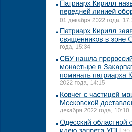
Патриарх Кирилл наз
передней линией обо
01 декабря 2022 года, 17:
Патриарх Кирилл заяв
священников в зоне 
года, 15:34
CБУ нашла пророссий
монастыре в Закарпа
поминать патриарха 
2022 года, 14:15
Ковчег с частицей м
Московской доставле
декабря 2022 года, 10:10
Одесский областной 
идею запрета УПЦ
30 