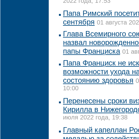
2022 года, 17:53
Папа Римский посетит
сентября
01 августа 202
Глава Всемирного со
назвал новорожденног
папы Франциска
01 ав
Папа Франциск не ис
возможности ухода на
состоянию здоровья
0
10:00
Перенесены сроки ви
Кирилла в Нижегород
июля 2022 года, 19:38
Главный капеллан Ро
медалью за содействи