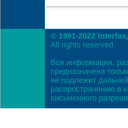
© 1991-2022 Interfax
All rights reserved
Вся информация, ра
предназначена тольк
не подлежит дальней
распространению в к
письменного разреш