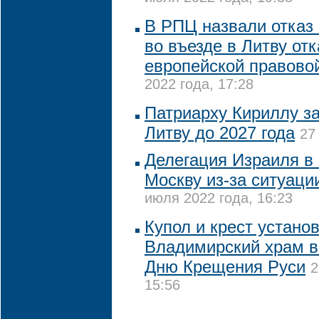
В РПЦ назвали отказ
во въезде в Литву отк
европейской правово
2022 года, 17:28
Патриарху Кириллу за
Литву до 2027 года
27
Делегация Израиля в 
Москву из-за ситуаци
июля 2022 года, 16:23
Купол и крест устано
Владимирский храм в
Дню Крещения Руси
2
15:56