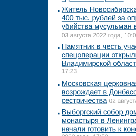
Житель Новосибирск
400 тыс. рублей за о
убийства мусульман 
03 августа 2022 года, 10:
Памятник в честь уча
спецоперации открыл
Владимирской облас
17:23
Московская церковна
возрождает в Донбасс
сестричества
02 август
Выборгский собор до
монастыря в Ленингр
начали готовить к ко