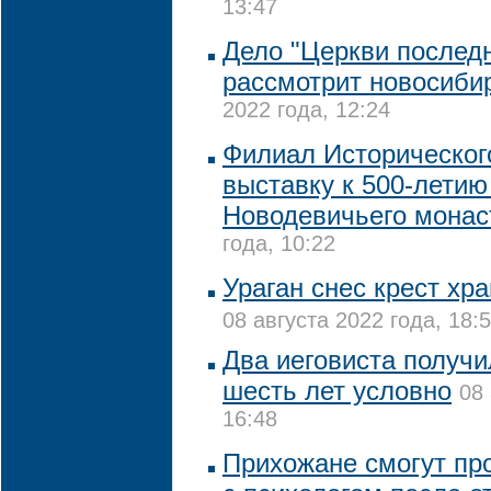
13:47
Дело "Церкви последн
рассмотрит новосиби
2022 года, 12:24
Филиал Историческог
выставку к 500-летию
Новодевичьего мона
года, 10:22
Ураган снес крест хр
08 августа 2022 года, 18:
Два иеговиста получи
шесть лет условно
08 
16:48
Прихожане смогут пр