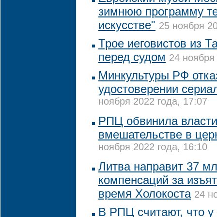
зимнюю программу т
искусстве"
25 ноября 20
Трое иеговистов из Т
перед судом
24 ноября 
Минкультуры РФ отка
удостоверении сериа
ноября 2022 года, 17:07
РПЦ обвинила власти
вмешательстве в цер
ноября 2022 года, 16:10
Литва направит 37 мл
компенсаций за изъя
время Холокоста
24 н
В РПЦ считают, что у