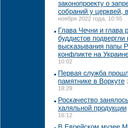
законопроекту о запр
собраний у церквей, 
ноября 2022 года, 10:55
Глава Чечни и глава 
буддистов подвергли 
высказывания папы Р
конфликте на Украин
10:02
Первая служба прошл
памятнике в Воркуте
18:29
Роскачество занялос
халяльной продукции
16:12
В Еврейском музее М