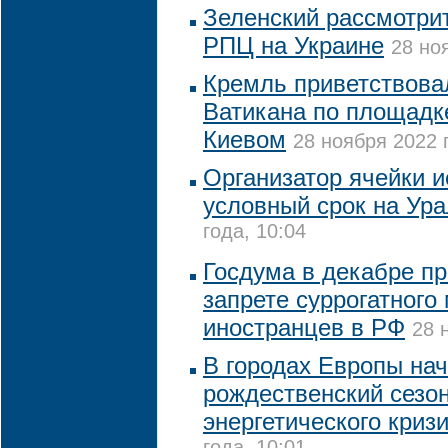
Зеленский рассмотрит
РПЦ на Украине
28 но
Кремль приветствова
Ватикана по площадк
Киевом
28 ноября 2022 
Организатор ячейки и
условный срок на Ур
года, 10:04
Госдума в декабре пр
запрете суррогатного
иностранцев в РФ
28 
В городах Европы на
рождественский сезо
энергетического криз