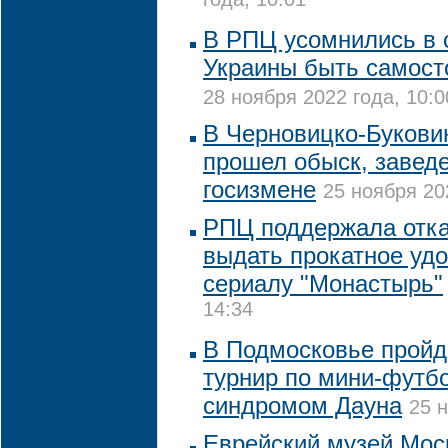
года, 10:01
В РПЦ усомнились в 
Украины быть самост
28 ноября 2022 года, 10:0
В Черновицко-Букови
прошел обыск, заведе
госизмене
25 ноября 20
РПЦ поддержала отка
выдать прокатное уд
сериалу "Монастырь"
14:34
В Подмосковье пройд
турнир по мини-футб
синдромом Дауна
25 н
Еврейский музей Мос