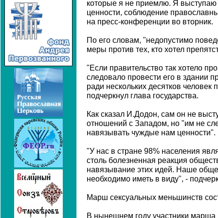
которые я не приемлю. Я выступаю
ценности, соблюдение православных
на пресс-конференции во вторник.
По его словам, "недопустимо повед
меры против тех, кто хотел препят
"Если правительство так хотело пр
следовало провести его в здании п
ради нескольких десятков человек п
подчеркнул глава государства.
Как сказал И.Додон, сам он не выст
отношений с Западом, но "им не сл
навязывать чуждые нам ценности".
"У нас в стране 98% населения яв
столь болезненная реакция общест
навязывание этих идей. Наше общес
необходимо иметь в виду", - подчер
Марш сексуальных меньшинств сост
В нынешнем году участники марша