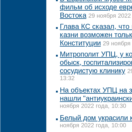
фильм об исходе евр
Востока
29 ноября 2022 
Глава КС сказал, что
казни возможен толь
Конституции
29 ноября 
Митрополит УПЦ, у к
обыск, госпитализиро
сосудистую клинику
2
13:32
На объектах УПЦ на 
нашли "антиукраинск
ноября 2022 года, 10:30
Белый дом украсили 
ноября 2022 года, 10:00