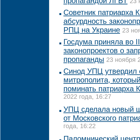
пропагандой ЛГБТ
23 
Советник патриарха К
абсурдность законопр
РПЦ на Украине
23 но
Госдума приняла во II
законопроектов о зап
пропаганды
23 ноября 2
Синод УПЦ утвердил 
митрополита, которы
поминать патриарха 
2022 года, 16:27
УПЦ сделала новый ш
от Московского патри
года, 16:22
Паломнический центр