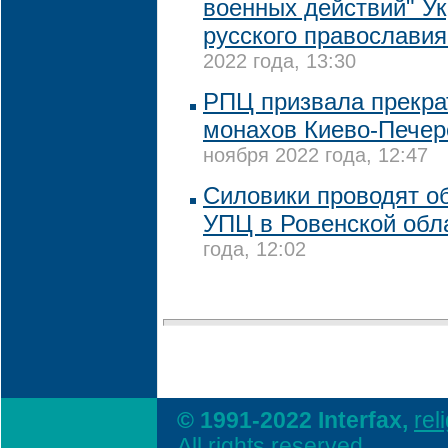
военных действий" У
русского православия
2022 года, 13:30
РПЦ призвала прекра
монахов Киево-Печер
ноября 2022 года, 12:47
Силовики проводят о
УПЦ в Ровенской обл
года, 12:02
© 1991-2022 Interfax,
rel
All rights reserved