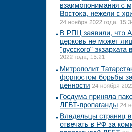
взаимопонимания с 
Востока, нежели с х
24 ноября 2022 года, 15:3
В РПЦ заявили, что 
церковь не может лиш
"русского" экзархата
2022 года, 15:21
Митрополит Татарста
форпостом борьбы з
ценности
24 ноября 202
Госдума приняла паке
ЛГБТ-пропаганды
24 н
Владельцы страниц в 
отвечать в РФ за ком