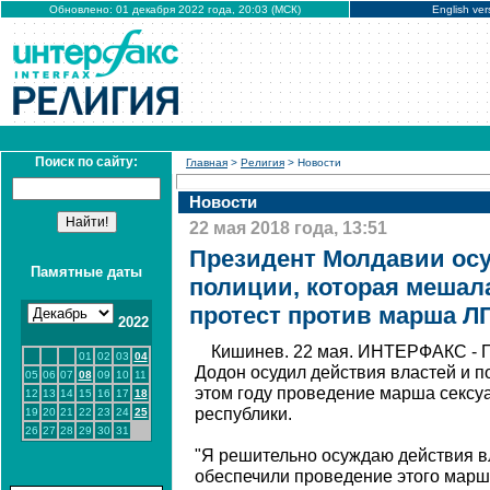
Обновлено: 01 декабря 2022 года, 20:03 (МСК)
English ver
Поиск по сайту:
Главная
>
Религия
> Новости
Новости
22 мая 2018 года, 13:51
Президент Молдавии ос
Памятные даты
полиции, которая меша
протест против марша Л
2022
Кишинев. 22 мая. ИНТЕРФАКС - 
01
02
03
04
Додон осудил действия властей и п
05
06
07
08
09
10
11
этом году проведение марша сексу
12
13
14
15
16
17
18
республики.
19
20
21
22
23
24
25
26
27
28
29
30
31
"Я решительно осуждаю действия в
обеспечили проведение этого марша