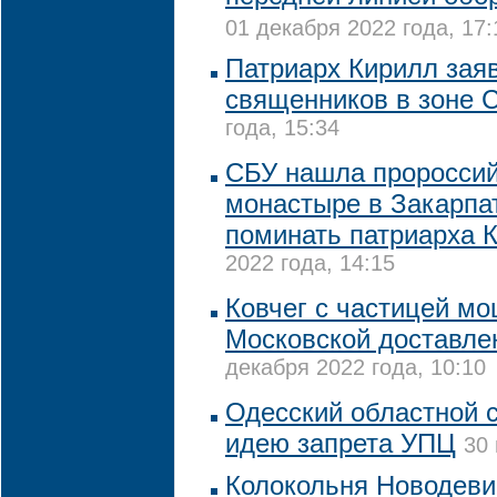
01 декабря 2022 года, 17:
Патриарх Кирилл заяв
священников в зоне 
года, 15:34
CБУ нашла пророссий
монастыре в Закарпа
поминать патриарха 
2022 года, 14:15
Ковчег с частицей м
Московской доставле
декабря 2022 года, 10:10
Одесский областной 
идею запрета УПЦ
30 
Колокольня Новодеви