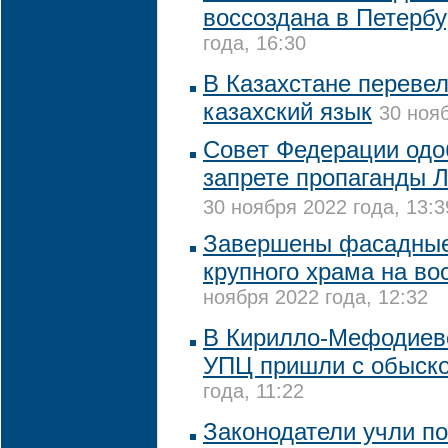
воссоздана в Петербу
года, 16:30
В Казахстане переве
казахский язык
30 нояб
Совет Федерации одо
запрете пропаганды 
30 ноября 2022 года, 13:3
Завершены фасадные
крупного храма на во
ноября 2022 года, 12:32
В Кирилло-Мефодиев
УПЦ пришли с обыск
года, 11:22
Законодатели учли п