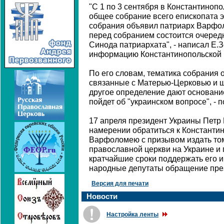
"С 1 по 3 сентября в Константиноп
общее собрание всего епископата э
собрания объявил патриарх Варфолом
перед собранием состоится очеред
Синода патриархата", - написал Е.З
информацию Константинопольской 
По его словам, тематика собрания 
связанные с Матерью-Церковью и ши
другое определение дают основание
пойдет об "украинском вопросе", - 
17 апреля президент Украины Петр
намерении обратиться к Константи
Варфоломею с призывом издать то
православной церкви на Украине и
кратчайшие сроки поддержать его и
народные депутаты обращение пре
Версия для печати
Новости
Настройка ленты