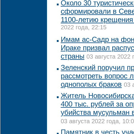
Около 30 туристичес
сформировали в Севе
1100-летию крещения
2022 года, 22:15
Имам ас-Садр на фон
Ираке призвал распу
страны
03 августа 2022 
Зеленский поручил п
рассмотреть вопрос 
однополых браков
03 
Житель Новосибирск
400 тыс. рублей за о
убийства мусульман 
03 августа 2022 года, 10:
Памятник в честь уча