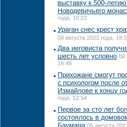
выставку к 500-летию
Новодевичьего мона
года, 10:22
Ураган снес крест хр
08 августа 2022 года, 18:
Два иеговиста получи
шесть лет условно
08 
16:48
Прихожане смогут пр
с психологом после о
Измайлове к концу го
года, 12:54
Первое за сто лет бо
состоялось в домово
Баумана
05 августа 202