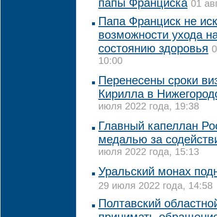
папы Франциска
01 ав
Папа Франциск не ис
возможности ухода на
состоянию здоровья
0
10:00
Перенесены сроки ви
Кирилла в Нижегород
июля 2022 года, 19:38
Главный капеллан Ро
медалью за содействи
июля 2022 года, 15:13
Уральский монах подн
29 июля 2022 года, 14:58
Полтавский областной
принимать обращение