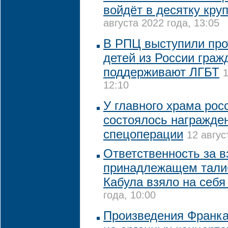
войдёт в десятку кру
августа 2022 года, 13:05
В РПЦ выступили про
детей из России граж
поддерживают ЛГБТ
1
12:10
У главного храма рос
состоялось награжде
спецоперации
12 авгус
Ответственность за в
принадлежащем тали
Кабула взяло на себ
года, 10:00
Произведения Франка