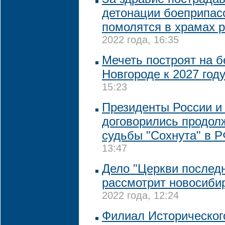
детонации боеприпас
помолятся в храмах 
2022 года, 16:35
Мечеть построят на 
Новгороде к 2027 год
15:23
Президенты России и
договорились продол
судьбы "Сохнута" в 
13:47
Дело "Церкви последн
рассмотрит новосиби
2022 года, 12:24
Филиал Историческог