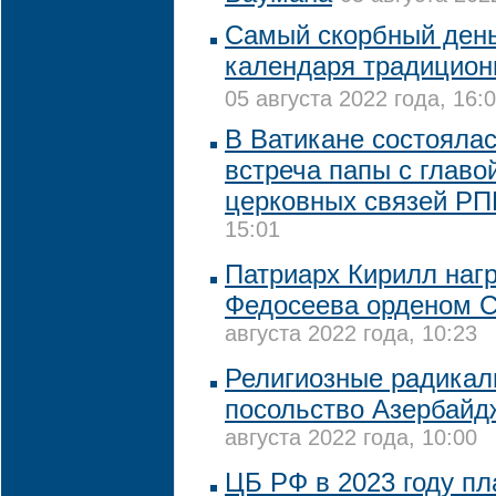
Самый скорбный день
календаря традицион
05 августа 2022 года, 16:
В Ватикане состояла
встреча папы с глав
церковных связей Р
15:01
Патриарх Кирилл наг
Федосеева орденом С
августа 2022 года, 10:23
Религиозные радикал
посольство Азербайд
августа 2022 года, 10:00
ЦБ РФ в 2023 году пл