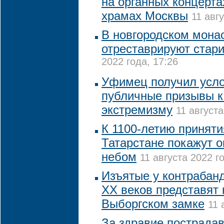
на органных концерта
храмах Москвы
11 авг
В новгородском монас
отреставрируют стар
2022 года, 17:26
Уфимец получил усло
публичные призывы к
экстремизму
11 августа
К 1100-летию приняти
Татарстане покажут 
небом
11 августа 2022 го
Изъятые у контрабанд
XX веков представят 
Выборгском замке
11 
За здравие пострада