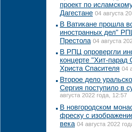
проект по исламскому
Дагестане
04 августа 20
В Ватикане прошла в
иностранных дел" РП
Престола
04 августа 202
В РПЦ опровергли и
концерте "Хит-парад
Христа Спасителя
04 
Второе дело уральско
Сергия поступило в с
августа 2022 года, 12:57
В новгородском мона
фреску с изображени
века
04 августа 2022 год