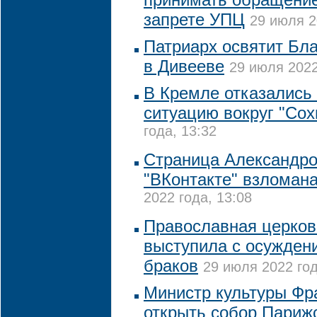
запрете УПЦ
29 июля 2
Патриарх освятит Бл
в Дивееве
29 июля 2022
В Кремле отказались
ситуацию вокруг "Сох
года, 13:32
Страница Александро
"ВКонтакте" взломан
2022 года, 13:08
Православная церков
выступила с осужден
браков
29 июля 2022 год
Министр культуры Фр
открыть собор Париж