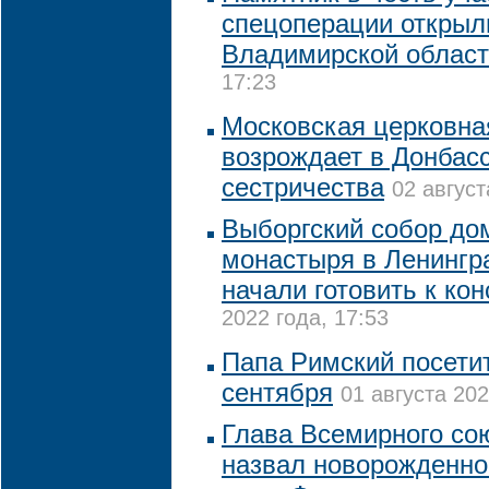
спецоперации открыл
Владимирской облас
17:23
Московская церковна
возрождает в Донбасс
сестричества
02 август
Выборгский собор до
монастыря в Ленингр
начали готовить к ко
2022 года, 17:53
Папа Римский посетит
сентября
01 августа 202
Глава Всемирного со
назвал новорожденног