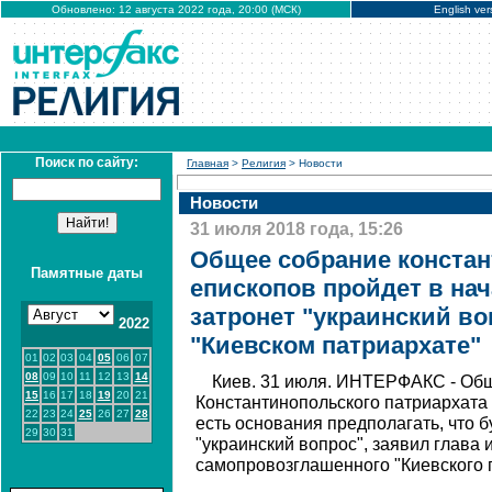
Обновлено: 12 августа 2022 года, 20:00 (МСК)
English ver
Поиск по сайту:
Главная
>
Религия
> Новости
Новости
31 июля 2018 года, 15:26
Общее собрание конста
Памятные даты
епископов пройдет в нач
затронет "украинский во
2022
"Киевском патриархате"
01
02
03
04
05
06
07
08
09
10
11
12
13
14
Киев. 31 июля. ИНТЕРФАКС - Об
15
16
17
18
19
20
21
Константинопольского патриархата с
22
23
24
25
26
27
28
есть основания предполагать, что б
29
30
31
"украинский вопрос", заявил глав
самопровозглашенного "Киевского 