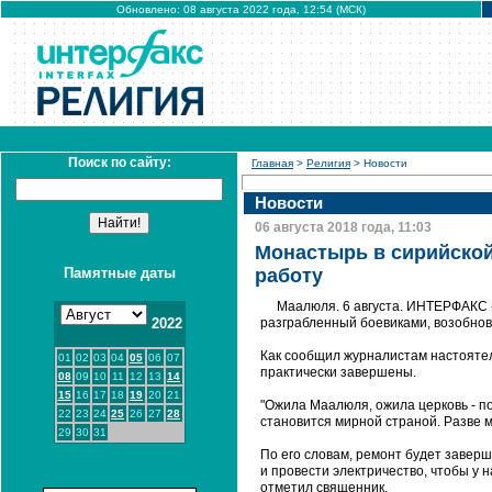
Обновлено: 08 августа 2022 года, 12:54 (МСК)
Поиск по сайту:
Главная
>
Религия
> Новости
Новости
06 августа 2018 года, 11:03
Монастырь в сирийской
Памятные даты
работу
Маалюля. 6 августа. ИНТЕРФАКС 
2022
разграбленный боевиками, возобнов
Как сообщил журналистам настоятел
01
02
03
04
05
06
07
практически завершены.
08
09
10
11
12
13
14
15
16
17
18
19
20
21
"Ожила Маалюля, ожила церковь - по
22
23
24
25
26
27
28
становится мирной страной. Разве м
29
30
31
По его словам, ремонт будет заверш
и провести электричество, чтобы у н
отметил священник.