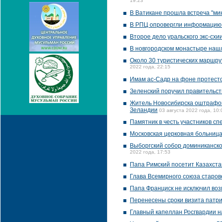
19:23
В Ватикане прошла встреча "ми
В РПЦ опровергли информацию 
Второе дело уральского экс-схи
В новгородском монастыре нашл
Около 30 туристических маршр
2022 года, 22:15
Имам ас-Садр на фоне протесто
Зеленский поручил правительст
Житель Новосибирска оштрафова
Зеландии
03 августа 2022 года, 10:
Памятник в честь участников с
Московская церковная больница
Выборгский собор доминиканско
2022 года, 17:53
Папа Римский посетит Казахста
Глава Всемирного союза старов
Папа Франциск не исключил воз
Перенесены сроки визита патр
Главный капеллан Росгвардии н