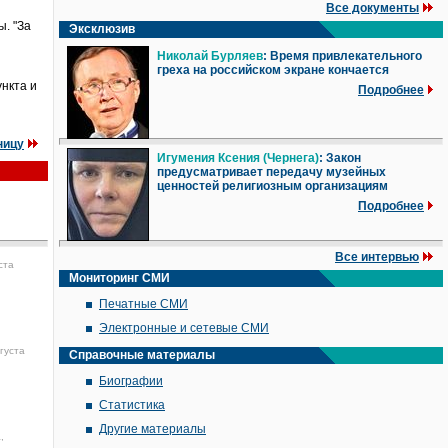
Все документы
ы. "За
Эксклюзив
Николай Бурляев
: Время привлекательного
греха на российском экране кончается
нкта и
Подробнее
ницу
Игумения Ксения (Чернега)
: Закон
предусматривает передачу музейных
ценностей религиозным организациям
Подробнее
Все интервью
ста
Мониторинг СМИ
Печатные СМИ
Электронные и сетевые СМИ
густа
Справочные материалы
Биографии
Статистика
Другие материалы
,