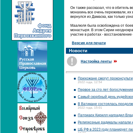
Он также рассказал, что в обитель 
монахинь все очень переживали, их 
вернулся из Дамаска, как только узн
Маалюля была освобождена от боеви
монастыря. В этом Сирии неоднокра
участие в работах - восстановление
Версия для печати
Новости
Настройка ленты
Прихожане смогут проконсультир
2022 года, 12:54
Первое за сто лет богослужени
Самый скорбный день иудейско
В Ватикане состоялась продолж
2022 года, 15:01
Патриарх Кирилл наградил Вла
Религиозные радикалы напали 
ЦБ РФ в 2023 году планирует пи