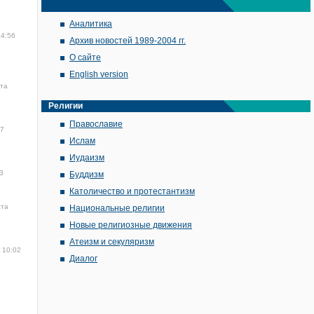
Аналитика
14:56
Архив новостей 1989-2004 гг.
О сайте
English version
ста
Религии
Православие
57
Ислам
Иудаизм
3
Буддизм
Католичество и протестантизм
ста
Национальные религии
Новые религиозные движения
Атеизм и секуляризм
 10:02
Диалог