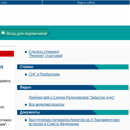
x.com
Карта сайта
Вход
для подписчиков
Сделать страницу
"Религия" стартовой
ил
Страны
СНГ и Прибалтика
амаск,
Видео
Трейлер м/ф о Сергии Радонежском "Забытое чудо"
Все видеоматериалы
нно
Документы
Выступление патриарха Кирилла на X Парламентских
 этажах
встречах в Совете Федерации
им", -