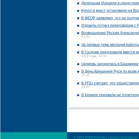
Делегация Израиля в среду приб
Купол и крест установили на В
В ФЕОР заявляют, что не получ
Израиль готов к переговорам с 
Возвращение России Александр
13:50
За первые семь месяцев работы
В Госдуме предложили ввести и
2022 года, 10:00
Церковь загорелась в Башкирии
В День Крещения Руси по всем 
17:32
В РПЦ считают, что общественн
13:37
В Кремле призвали не политизи
© 1991-2022 Interfax,
religion@interfax.ru