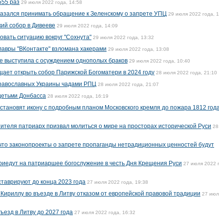
555 раз
29 июля 2022 года, 14:58
казался принимать обращение к Зеленскому о запрете УПЦ
29 июля 2022 года, 
ий собор в Дивееве
29 июля 2022 года, 14:09
овать ситуацию вокруг "Сохнута"
29 июля 2022 года, 13:32
авры "ВКонтакте" взломана хакерами
29 июля 2022 года, 13:08
е выступила с осуждением однополых браков
29 июля 2022 года, 10:40
ает открыть собор Парижской Богоматери в 2024 году
28 июля 2022 года, 21:10
православных Украины чадами РПЦ
28 июля 2022 года, 21:07
детьми Донбасса
28 июля 2022 года, 16:19
становят икону с подробным планом Московского кремля до пожара 1812 год
ителя патриарх призвал молиться о мире на просторах исторической Руси
28
что законопроекты о запрете пропаганды нетрадиционных ценностей будут
приедут на патриаршее богослужение в честь Дня Крещения Руси
27 июля 2022 
ставрируют до конца 2023 года
27 июля 2022 года, 19:38
 Кириллу во въезде в Литву отказом от европейской правовой традиции
27 июл
ъезд в Литву до 2027 года
27 июля 2022 года, 16:32