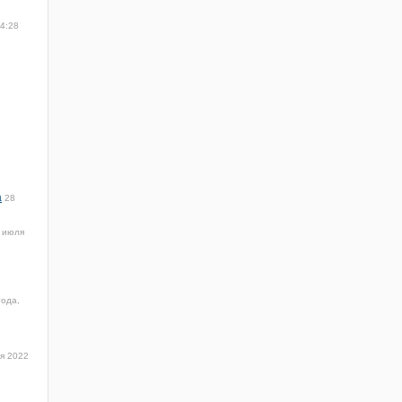
14:28
а
28
 июля
года,
я 2022