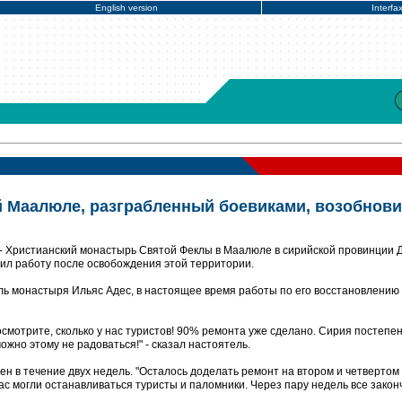
English version
Interfa
 Маалюле, разграбленный боевиками, возобнов
- Христианский монастырь Святой Феклы в Маалюле в сирийской провинции Д
ил работу после освобождения этой территории.
ь монастыря Ильяс Адес, в настоящее время работы по его восстановлению
смотрите, сколько у нас туристов! 90% ремонта уже сделано. Сирия постепе
ожно этому не радоваться!" - сказал настоятель.
ен в течение двух недель. "Осталось доделать ремонт на втором и четвертом
ас могли останавливаться туристы и паломники. Через пару недель все законч