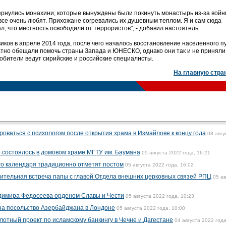
вернулись монахини, которые вынуждены были покинуть монастырь из-за войн
все очень любят. Прихожане согревались их душевным теплом. Я и сам сюда
ал, что местность освободили от террористов", - добавил настоятель.
ков в апреле 2014 года, после чего началось восстановление населенного пу
тно обещали помочь страны Запада и ЮНЕСКО, однако они так и не приняли
 обители ведут сирийские и российские специалисты.
На главную стра
оваться с психологом после открытия храма в Измайлове к концу года
08 авгу
е состоялось в домовом храме МГТУ им. Баумана
05 августа 2022 года, 16:21
го календаря традиционно отметят постом
05 августа 2022 года, 16:02
ительная встреча папы с главой Отдела внешних церковных связей РПЦ
05 ав
димира Федосеева орденом Славы и Чести
05 августа 2022 года, 10:23
на посольство Азербайджана в Лондоне
05 августа 2022 года, 10:00
лотный проект по исламскому банкингу в Чечне и Дагестане
04 августа 2022 года