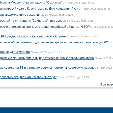
удет в Москву из-за ситуации с "Сохнутом"
27 июля 2022 года, 16:23
ладимирский храм в Крылатском ко Дню Крещения Руси
27 июля 2022 года, 15:56
али уведомления о закрытии
27 июля 2022 года, 14:08
Россией по ситуации с "Сохнутом" - премьер
27 июля 2022 года, 13:57
овского подворья вне компетенции еврейской общины - ФЕОР
27 июля 2022 год
 РПЦ удвоила число своих клириков в Африке
27 июля 2022 года, 11:13
нститут общественных худсоветов на время проведения спецоперации РФ
27
 после удара молнии
26 июля 2022 года, 17:37
храмам и монастырям РПЦ прокатится волна колокольного звона
26 июля 2022 
ые советы на ТВ и в кино не должны повторять советскую модель
26 июля 2022 
ровать ситуацию с агентством "Сохнут"
26 июля 2022 года, 13:15
Все нов