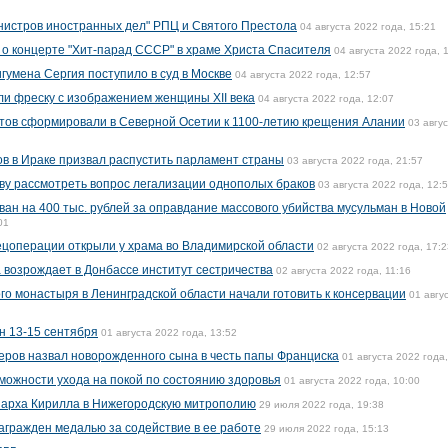
нистров иностранных дел" РПЦ и Святого Престола
04 августа 2022 года, 15:21
о концерте "Хит-парад СССР" в храме Христа Спасителя
04 августа 2022 года, 
игумена Сергия поступило в суд в Москве
04 августа 2022 года, 12:57
и фреску с изображением женщины XII века
04 августа 2022 года, 12:07
утов сформировали в Северной Осетии к 1100-летию крещения Алании
03 авгу
в в Ираке призвал распустить парламент страны
03 августа 2022 года, 21:57
ву рассмотреть вопрос легализации однополых браков
03 августа 2022 года, 12:
н на 400 тыс. рублей за оправдание массового убийства мусульман в Новой
01
пецоперации открыли у храма во Владимирской области
02 августа 2022 года, 17:2
 возрождает в Донбассе институт сестричества
02 августа 2022 года, 11:16
го монастыря в Ленинградской области начали готовить к консервации
01 авгу
н 13-15 сентября
01 августа 2022 года, 13:52
еров назвал новорожденного сына в честь папы Франциска
01 августа 2022 года,
можности ухода на покой по состоянию здоровья
01 августа 2022 года, 10:00
иарха Кирилла в Нижегородскую митрополию
29 июля 2022 года, 19:38
агражден медалью за содействие в ее работе
29 июля 2022 года, 15:13