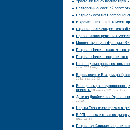
Уральский монах поднял гирю 5
Полтавский областной совет от
Патриарх освятит Благовещенск
В Кремле отказались комментир
Страница Александро-Невской л
Православная церковь в Америк
Министр культуры Франции обещ
Патриарх Кирилл назвал всех 
Патриарх Кирилл встретился с 
Новгородские реставраторы вос
июля 2022 года, 16:02
В день памяти Владимира Крест
2022 года, 12:43
Володин выразил уверенность, 
приняты
28 июля 2022 года, 11:28
Дети из Донбасса и с Украины 
19:55
Церкви Рязанского кремля отре
В РПЦ назвали отказ патриарху
года, 17:28
Патриарху Кириллу запретили в