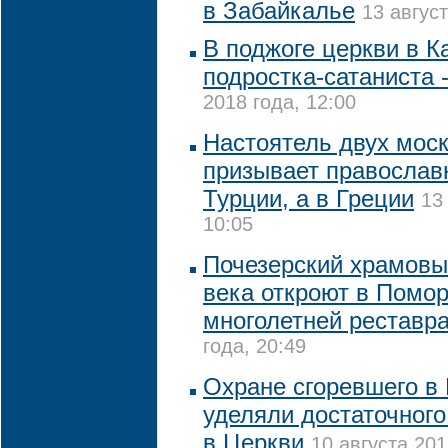
в Забайкалье
13 август
В поджоге церкви в К
подростка-сатаниста 
2018 года, 12:00
Настоятель двух мос
призывает православ
Турции, а в Греции
13
10:05
Почезерский храмовы
века откроют в Помо
многолетней реставр
года, 20:49
Охране сгоревшего в
уделяли достаточного
в Церкви
10 августа 201