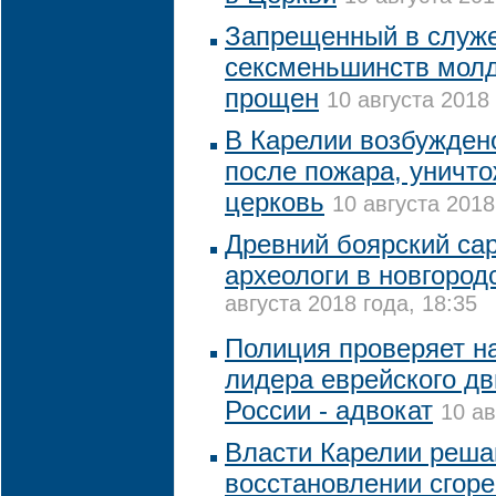
Запрещенный в служе
сексменьшинств мол
прощен
10 августа 2018 
В Карелии возбужден
после пожара, уничт
церковь
10 августа 2018
Древний боярский са
археологи в новгоро
августа 2018 года, 18:35
Полиция проверяет н
лидера еврейского д
России - адвокат
10 ав
Власти Карелии реша
восстановлении сгор