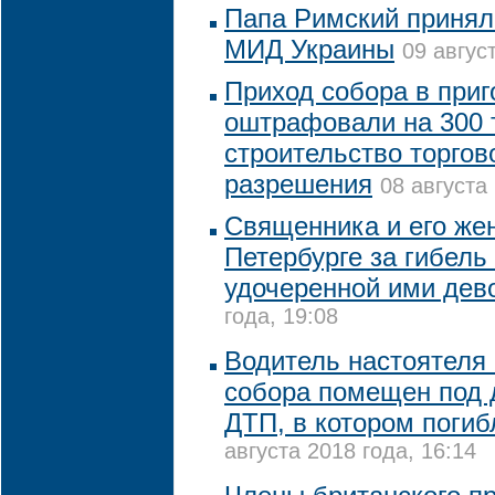
Папа Римский принял 
МИД Украины
09 авгус
Приход собора в приг
оштрафовали на 300 т
строительство торгов
разрешения
08 августа
Священника и его жен
Петербурге за гибель
удочеренной ими дев
года, 19:08
Водитель настоятеля
собора помещен под 
ДТП, в котором поги
августа 2018 года, 16:14