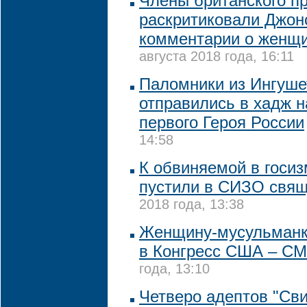
Члены британского п
раскритиковали Джон
комментарии о женщи
августа 2018 года, 16:11
Паломники из Ингуше
отправились в хадж 
первого Героя России
14:58
К обвиняемой в госи
пустили в СИЗО свя
2018 года, 13:38
Женщину-мусульманк
в Конгресс США – С
года, 13:10
Четверо адептов "Св