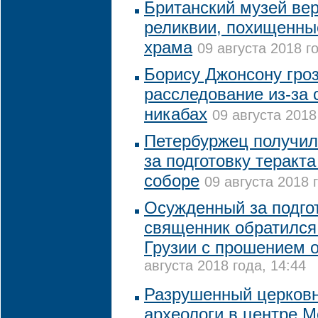
Британский музей ве
реликвии, похищенны
храма
09 августа 2018 г
Борису Джонсону гро
расследование из-за 
никабах
09 августа 2018
Петербуржец получил
за подготовку теракт
соборе
09 августа 2018 
Осужденный за подго
священник обратился
Грузии с прошением 
августа 2018 года, 14:44
Разрушенный церков
археологи в центре 