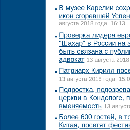
В музее Карелии сох
икон сгоревшей Успен
августа 2018 года, 16:13
Проверка лидера евр
"Шахар" в России на
быть связана с публи
адвокат
13 августа 2018
Патриарх Кирилл пос
13 августа 2018 года, 15:
Подростка, подозрева
церкви в Кондопоге, 
вменяемость
13 август
Более 600 гостей, в 
Китая, посетят фест