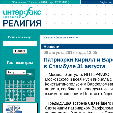
Обновлено: 13 августа 2018 года, 17:31 (МСК)
English ver
Поиск по сайту:
Главная
>
Религия
> Новости
Новости
06 августа 2018 года, 13:05
Патриархи Кирилл и Вар
Памятные даты
в Стамбуле 31 августа
2018
Москва. 6 августа. ИНТЕРФАКС -
Московского и всея Руси Кирилла с
01
02
03
04
05
Константинопольским Варфоломеем
06
07
08
09
10
11
12
августа, сообщает в понедельник с
13
14
15
16
17
18
19
взаимоотношениям Церкви с общес
20
21
22
23
24
25
26
27
28
29
30
31
"Предыдущая встреча Святейшего 
Святейшим патриархом Варфоломее
предстоятелей автокефальных Пра