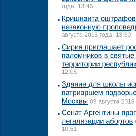
года, 13:46
Кришнаита оштрафов
незаконную проповед
августа 2018 года, 13:30
Сирия приглашает ро
паломников в святые
территории республи
12:06
Здание для школы иск
патриаршем подворье
Москвы
09 августа 2018 
Сенат Аргентины про
легализации абортов
10:51