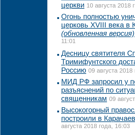
церкви
10 августа 2018 
Огонь полностью уни
церковь XVIII века в
(обновленная версия)
11:01
Десницу святителя С
Тримифунтского доста
Россию
09 августа 2018 
МИД РФ запросил у п
разъяснений по ситуа
священникам
09 август
Высокогорный право
построили в Карачае
августа 2018 года, 16:03