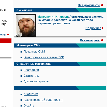
Все документы
ра в
Эксклюзив
Митрополит Иларион
: Легитимизация раскола
на Украине рассечет на части все тело
тилу,
мирового православия
нице,
Подробнее
ницу
Все интервью
Мониторинг СМИ
Печатные СМИ
Электронные и сетевые СМИ
Справочные материалы
Биографии
Статистика
Другие материалы
Аналитика
Архив новостей 1989-2004 гг.
О сайте
 года,