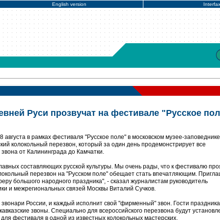
English version
Interfa
вней Руси прозвучат на фестивале "Русское пол
8 августа в рамках фестиваля "Русское поле" в московском музее-заповеднике
ский колокольный перезвон, который за один день продемонстрирует все
 звона от Калининграда до Камчатки.
главных составляющих русской культуры. Мы очень рады, что к фестивалю пр
олокольный перезвон на "Русском поле" обещает стать впечатляющим. Пригл
сферу большого народного праздника", - сказал журналистам руководитель
ки и межрегиональных связей Москвы Виталий Сучков.
звонари России, и каждый исполнит свой "фирменный" звон. Гости праздника
 кавказские звоны. Специально для всероссийского перезвона будут установ
для фестиваля в одной из известных колокольных мастерских.