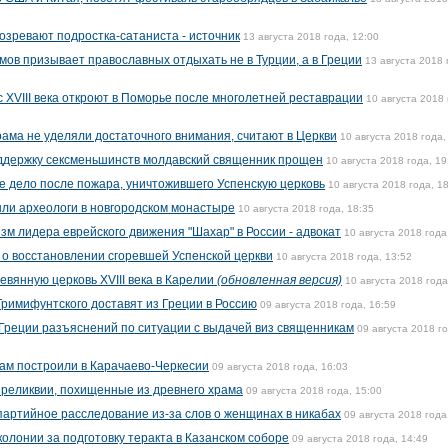
озревают подростка-сатаниста - источник
13 августа 2018 года, 12:00
мов призывает православных отдыхать не в Турции, а в Греции
13 августа 2018 
 XVIII века откроют в Поморье после многолетней реставрации
10 августа 2018 
рама не уделяли достаточного внимания, считают в Церкви
10 августа 2018 года,
ддержку сексменьшинств молдавский священник прощен
10 августа 2018 года, 19
е дело после пожара, уничтожившего Успенскую церковь
10 августа 2018 года, 1
ли археологи в новгородском монастыре
10 августа 2018 года, 18:35
м лидера еврейского движения "Шахар" в России - адвокат
10 августа 2018 года
о восстановлении сгоревшей Успенской церкви
10 августа 2018 года, 13:52
вянную церковь XVIII века в Карелии
(обновленная версия)
10 августа 2018 года
римифунтского доставят из Греции в Россию
09 августа 2018 года, 16:59
Греции разъяснений по ситуации с выдачей виз священникам
09 августа 2018 го
ам построили в Карачаево-Черкесии
09 августа 2018 года, 16:03
 реликвии, похищенные из древнего храма
09 августа 2018 года, 15:00
партийное расследование из-за слов о женщинах в никабах
09 августа 2018 года
олонии за подготовку теракта в Казанском соборе
09 августа 2018 года, 14:49