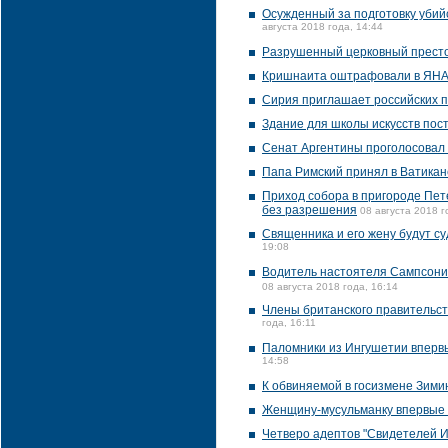
Осужденный за подготовку убий
августа 2018 года, 14:44
Разрушенный церковный престо
Кришнаита оштрафовали в ЯНАО
Сирия приглашает российских п
Здание для школы искусств пос
Сенат Аргентины проголосовал 
Папа Римский принял в Ватикан
Приход собора в пригороде Пет
без разрешения
08 августа 2018 г
Священника и его жену будут су
19:08
Водитель настоятеля Сампсоние
08 августа 2018 года, 16:14
Члены британского правительст
года, 16:11
Паломники из Ингушетии впервы
14:58
К обвиняемой в госизмене Зими
Женщину-мусульманку впервые 
Четверо адептов "Свидетелей И