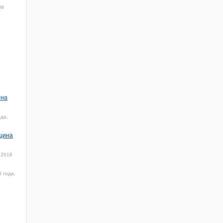
09
она
ода,
нщина
 2018
8 года,