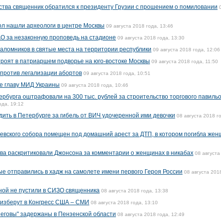
ства священник обратился к президенту Грузии с прошением о помиловании
л нашли археологи в центре Москвы
09 августа 2018 года, 13:46
 за незаконную проповедь на стадионе
09 августа 2018 года, 13:30
аломников в святые места на территории республики
09 августа 2018 года, 12:06
троят в патриаршем подворье на юго-востоке Москвы
09 августа 2018 года, 11:50
против легализации абортов
09 августа 2018 года, 10:51
е главу МИД Украины
09 августа 2018 года, 10:46
ербурга оштрафовали на 300 тыс. рублей за строительство торгового павиль
ода, 19:12
дить в Петербурге за гибель от ВИЧ удочеренной ими девочки
08 августа 2018 г
вского собора помещен под домашний арест за ДТП, в котором погибла же
ва раскритиковали Джонсона за комментарии о женщинах в никабах
08 августа
е отправились в хадж на самолете имени первого Героя России
08 августа 201
ной не пустили в СИЗО священника
08 августа 2018 года, 13:38
изберут в Конгресс США – СМИ
08 августа 2018 года, 13:10
еговы" задержаны в Пензенской области
08 августа 2018 года, 12:49