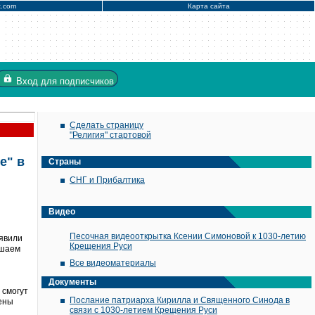
x.com
Карта сайта
Вход
для подписчиков
Сделать страницу
"Религия" стартовой
е" в
Страны
СНГ и Прибалтика
Видео
Песочная видеооткрытка Ксении Симоновой к 1030-летию
оявили
Крещения Руси
ашаем
Все видеоматериалы
Документы
 смогут
Послание патриарха Кирилла и Священного Синода в
лены
связи с 1030-летием Крещения Руси