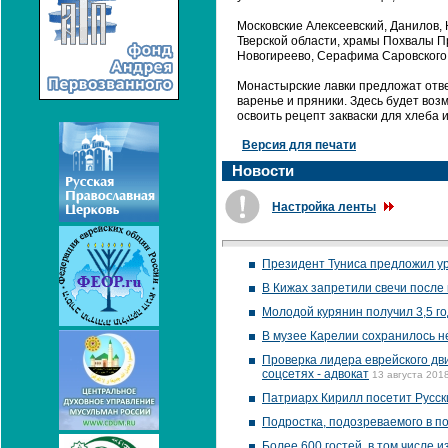
Московские Алексеевский, Данилов,
Тверской области, храмы Похвалы П
Новогиреево, Серафима Саровского 
Монастырские лавки предложат отве
варенье и пряники. Здесь будет воз
освоить рецепт закваски для хлеба 
Версия для печати
Новости
Настройка ленты
Президент Туниса предложил у
В Кижах запретили свечи после
Молодой курянин получил 3,5 го
В музее Карелии сохранилось н
Проверка лидера еврейского дви
соцсетях - адвокат
13 августа 2018
Патриарх Кирилл посетит Русск
Подростка, подозреваемого в по
Более 600 гостей, в том числе 