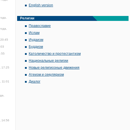
English version
года,
Религии
Православие
года,
Ислам
Иудаизм
 20:45
Буддизм
:03
Католичество и протестантизм
8:55
Национальные религии
Новые религиозные движения
, 17:25
Атеизм и секуляризм
Диалог
, 11:01
да,
, 14:56