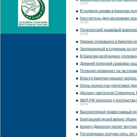
12:07
В поджоге церкви в Карелии под
Настоятель двух московских хра
10:05
Почезерский храмовый комплекс
20:49
Охране сгоревшего в Карелии х
Запрещенный в служении за по
В Карелии возбуждено уголовно
Древний боярский саркофаг наш
Полиция проверяет на экстремиз
Власти Карелии решают вопрос 
Огонь полностью уничтожил дере
Десницу святителя Спиридона Т
МИД РФ запросил у посольства 
16:56
Высокогорный православный хр
Британский музей вернет Ираку
Борису Джонсону грозит внутри
Петербуржец получил пять лет к