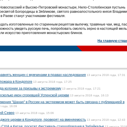
 Новоспасский и Высоко-Петровский монастыри, Нило-Столобенская пустынь
ресвятой Богородицы в Зябликове, святого равноапостольного князя Владими
в Раеве станут участниками фестиваля.
дать изготовленные по старинным рецептам выпечку, травяные чаи, мед, пас
можность увидеть русскую печь, попробовать смолоть зерно в настоящей мель
или искусство приготовления монастырских блинов.
На главную стра
равнять женщин с мужчинами в правах наследования
13 августа 2018 года, 17:31
 пожара в Кондопоге
13 августа 2018 года, 17:25
да колонии за призывы к экстремизму
13 августа 2018 года, 17:21
есколько икон сгоревшей Успенской церкви
13 августа 2018 года, 16:13
жения "Шахар" в России на экстремизм может быть связана с публикацией в
 года, 16:09
ий Север
13 августа 2018 года, 15:06
джоге церкви в Кондопоге, проверят на вменяемость
13 августа 2018 года, 12:43
из США и Китая, посетят фестиваль старообрядцев в Забайкалье
13 августа 2018