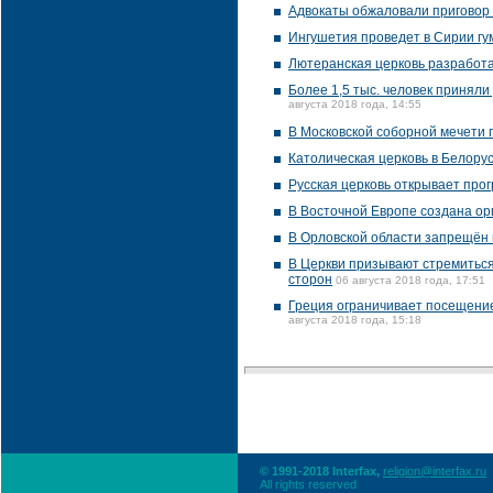
Адвокаты обжаловали приговор "
Ингушетия проведет в Сирии гу
Лютеранская церковь разработа
Более 1,5 тыс. человек принял
августа 2018 года, 14:55
В Московской соборной мечети
Католическая церковь в Белору
Русская церковь открывает про
В Восточной Европе создана о
В Орловской области запрещён 
В Церкви призывают стремиться
сторон
06 августа 2018 года, 17:51
Греция ограничивает посещение
августа 2018 года, 15:18
© 1991-2018 Interfax,
religion@interfax.ru
All rights reserved