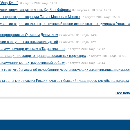
богу Кузе"
08 августа 2018 года, 11:11
манитарную акцию в честь Курбан-байрама
07 августа 2018 года, 17:11
ет проект реставрации Палат Мазепы в Москве
07 августа 2018 года, 15:05
и участие в фестивале патриотической песни имени святого адмирала Ушаков
 попрощались с Орханом Джемалем
07 августа 2018 года, 14:40
ссии выступает за наказание детей
07 августа 2018 года, 12:52
грамму помощи русским в Таджикистане
07 августа 2018 года, 12:12
рганизация по защите прав православных верующих
07 августа 2018 года, 11:01
в служении монах, изувечивший собаку
07 августа 2018 года, 10:44
 к тому, чтобы дела об оскорблении чувств верующих заканчивались примире
 страны клирикам из России, считает бывший глава пресс-службы патриарха
Все нов