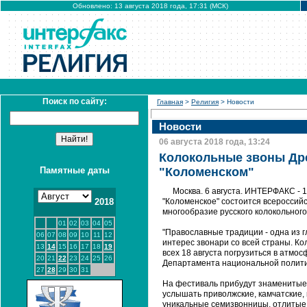
Обновлено: 13 августа 2018 года, 17:31 (МСК)
Поиск по сайту:
Главная
>
Религия
> Новости
Новости
06 августа 2018 года, 13:24
Колокольные звоны Дре
Памятные даты
"Коломенском"
Москва. 6 августа. ИНТЕРФАКС - 1
2018
"Коломенское" состоится всероссий
многообразие русского колокольного
01
02
03
04
05
"Православные традиции - одна из 
06
07
08
09
10
11
12
интерес звонари со всей страны. К
13
14
15
16
17
18
19
всех 18 августа погрузиться в атмо
20
21
22
23
24
25
26
Департамента национальной полити
27
28
29
30
31
На фестиваль прибудут знаменитые 
услышать приволжские, камчатские,
уникальные семизвонницы, отлитые 