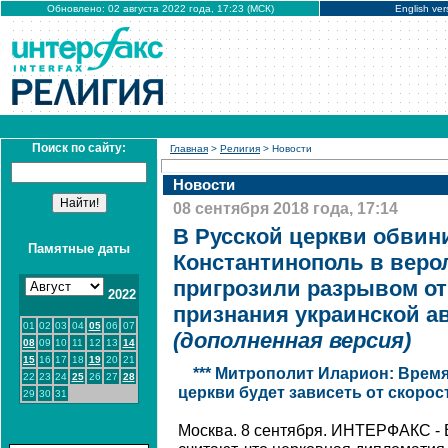
Обновлено: 02 августа 2022 года, 17:23 (МСК)
English ver
Поиск по сайту:
Главная
>
Религия
> Новости
Новости
08 сентября 2018 года, 17:14
В Русской церкви обвин
Памятные даты
Константинополь в веро
пригрозили разрывом от
2022
признания украинской а
01
02
03
04
05
06
07
(дополненная версия)
08
09
10
11
12
13
14
15
16
17
18
19
20
21
*** Митрополит Иларион: Врем
22
23
24
25
26
27
28
церкви будет зависеть от скоро
29
30
31
Москва. 8 сентября. ИНТЕРФАКС - 