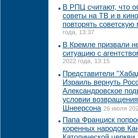
В РПЦ считают, что 
советы на ТВ и в кин
повторять советскую
года, 13:37
В Кремле призвали н
ситуацию с агентство
2022 года, 13:15
Представители "Хаба
Израиль вернуть Рос
Александровское под
условии возвращения
Шнеерсона
26 июля 202
Папа Франциск попро
коренных народов Ка
Католической церкви