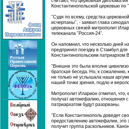
считают, что церковная дипломатия
Константинопольской церковью по "
"Судя по всему, средства церковно
исчерпаны", - заявил глава синода
церковных связей митрополит Илар
телеканала "Россия-24".
Он напомнил, что несколько дней н
предпринял поездку в Стамбул для 
Константинопольским патриархом 
"Внешне это была вполне цивилизо
братская беседа. Но, к сожалению,
не только не услышала наши аргуме
нашей точки зрения, подло и вероло
Митрополит Иларион отметил, что, 
получат автокефалию, отношения с
патриархатом будут разорваны.
"Если Константинополь доведет св
предоставлению автокефалии, это з
получит группа раскольников. Кано