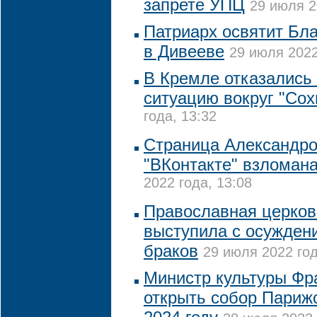
запрете УПЦ
29 июля 2
Патриарх освятит Бл
в Дивееве
29 июля 2022
В Кремле отказались
ситуацию вокруг "Сох
года, 13:32
Страница Александро
"ВКонтакте" взломан
2022 года, 13:08
Православная церков
выступила с осужден
браков
29 июля 2022 год
Министр культуры Фр
открыть собор Париж