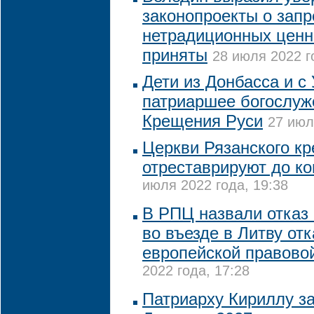
законопроекты о запр
нетрадиционных ценн
приняты
28 июля 2022 г
Дети из Донбасса и с
патриаршее богослуж
Крещения Руси
27 июл
Церкви Рязанского к
отреставрируют до ко
июля 2022 года, 19:38
В РПЦ назвали отказ
во въезде в Литву отк
европейской правово
2022 года, 17:28
Патриарху Кириллу за