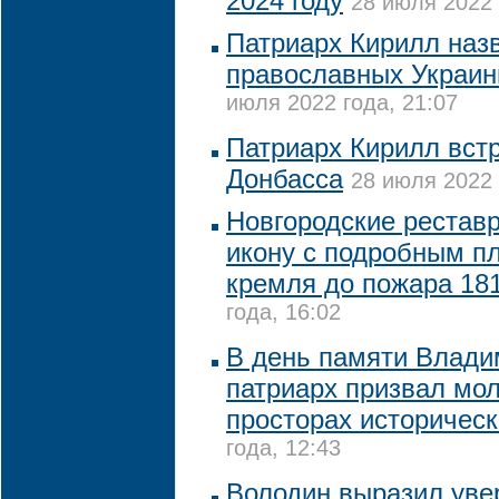
2024 году
28 июля 2022 
Патриарх Кирилл наз
православных Украи
июля 2022 года, 21:07
Патриарх Кирилл вст
Донбасса
28 июля 2022 
Новгородские рестав
икону с подробным п
кремля до пожара 181
года, 16:02
В день памяти Влади
патриарх призвал мол
просторах историческ
года, 12:43
Володин выразил увер