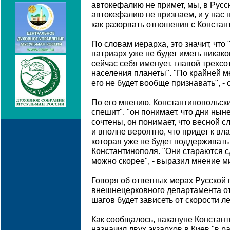
автокефалию не примет, мы, в Русск
автокефалию не признаем, и у нас н
как разорвать отношения с Констант
По словам иерарха, это значит, что
патриарх уже не будет иметь никако
сейчас себя именует, главой трехс
населения планеты". "По крайней м
его не будет вообще признавать", - 
По его мнению, Константинопольски
спешит", "он понимает, что дни ны
сочтены, он понимает, что весной 
и вполне вероятно, что придет к вла
которая уже не будет поддерживать
Константинополя. "Они стараются сд
можно скорее", - выразил мнение м
Говоря об ответных мерах Русской 
внешнецерковного департамента от
шагов будет зависеть от скорости л
Как сообщалось, накануне Констан
назначил двух экзархов в Киев "в р