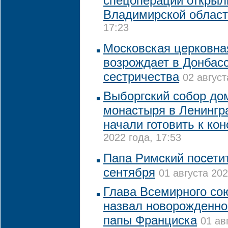
спецоперации открыл
Владимирской облас
17:23
Московская церковна
возрождает в Донбасс
сестричества
02 август
Выборгский собор до
монастыря в Ленингр
начали готовить к ко
2022 года, 17:53
Папа Римский посетит
сентября
01 августа 202
Глава Всемирного со
назвал новорожденног
папы Франциска
01 ав