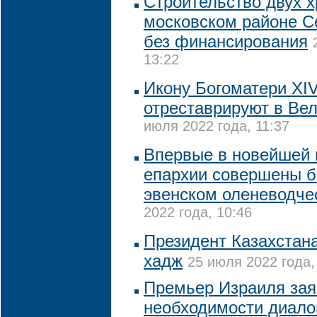
Строительство двух 
московском районе С
без финансирования
13:22
Икону Богоматери XIV
отреставрируют в Ве
июля 2022 года, 11:37
Впервые в новейшей 
епархии совершены б
эвенском оленеводче
2022 года, 10:46
Президент Казахстан
хадж
25 июля 2022 года,
Премьер Израиля зая
необходимости диалог