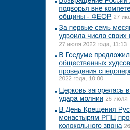
Возвращение России 
подворья вне компет
общины - ФЕОР
27 ию
За первые семь мес
удвоила число своих
27 июля 2022 года, 11:13
В Госдуме предложил
общественных худсов
проведения спецопер
2022 года, 10:00
Церковь загорелась 
удара молнии
26 июля 
В День Крещения Рус
монастырям РПЦ прок
колокольного звона
26