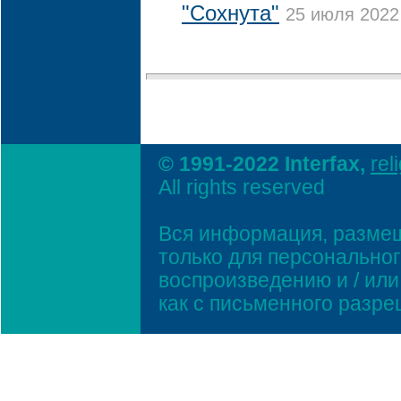
"Сохнута"
25 июля 2022 
© 1991-2022 Interfax,
rel
All rights reserved
Вся информация, размещ
только для персонально
воспроизведению и / ил
как с письменного разр