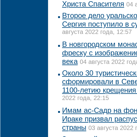
Христа Спасителя
04 
Второе дело уральско
Сергия поступило в с
августа 2022 года, 12:57
В новгородском мона
фреску с изображени
века
04 августа 2022 год
Около 30 туристичес
сформировали в Севе
1100-летию крещения
2022 года, 22:15
Имам ас-Садр на фон
Ираке призвал распу
страны
03 августа 2022 