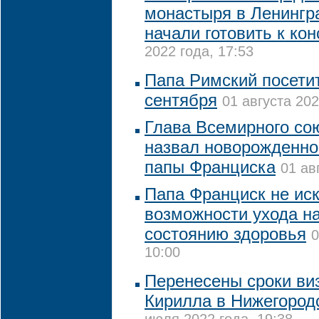
монастыря в Ленингр
начали готовить к ко
2022 года, 17:53
Папа Римский посетит
сентября
01 августа 202
Глава Всемирного со
назвал новорожденног
папы Франциска
01 ав
Папа Франциск не ис
возможности ухода на
состоянию здоровья
0
10:00
Перенесены сроки ви
Кирилла в Нижегород