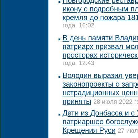
Новгородские рестав
икону с подробным п
кремля до пожара 181
года, 16:02
В день памяти Влади
патриарх призвал мол
просторах историческ
года, 12:43
Володин выразил увер
законопроекты о запр
нетрадиционных ценн
приняты
28 июля 2022 г
Дети из Донбасса и с
патриаршее богослуж
Крещения Руси
27 июл