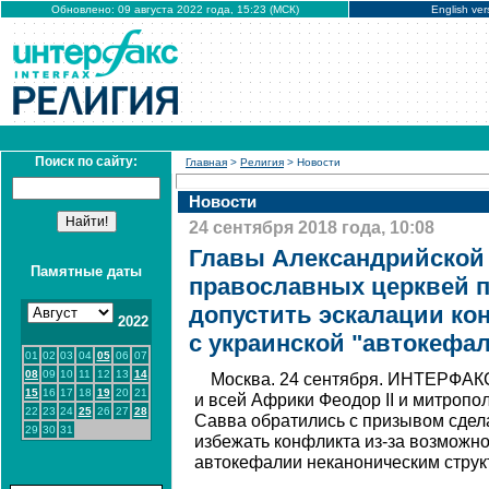
Обновлено: 09 августа 2022 года, 15:23 (МСК)
English ver
Поиск по сайту:
Главная
>
Религия
> Новости
Новости
24 сентября 2018 года, 10:08
Главы Александрийской
Памятные даты
православных церквей п
допустить эскалации ко
2022
с украинской "автокефа
01
02
03
04
05
06
07
08
09
10
11
12
13
14
Москва. 24 сентября. ИНТЕРФАКС
15
16
17
18
19
20
21
и всей Африки Феодор II и митроп
22
23
24
25
26
27
28
Савва обратились с призывом сдел
29
30
31
избежать конфликта из-за возможн
автокефалии неканоническим струк