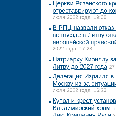
Церкви Рязанского к
отреставрируют до ко
июля 2022 года, 19:38
В РПЦ назвали отказ
во въезде в Литву отк
европейской правово
2022 года, 17:28
Патриарху Кириллу за
Литву до 2027 года
27
Делегация Израиля в 
Москву из-за ситуаци
июля 2022 года, 16:23
Купол и крест устано
Владимирский храм в
Дню Крещения Руси
2