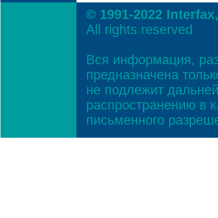
© 1991-2022 Interfax
All rights reserved
Вся информация, ра
предназначена тольк
не подлежит дальней
распространению в к
письменного разреш