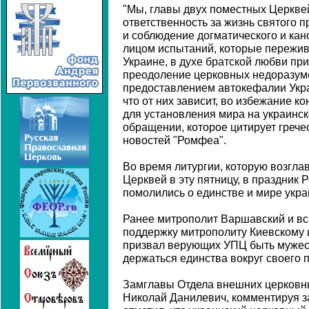
"Мы, главы двух поместных Церквей,
ответственность за жизнь святого п
и соблюдение догматического и кан
лицом испытаний, которые пережив
Украине, в духе братской любви при
преодоление церковных недоразуме
предоставлением автокефалии Украи
что от них зависит, во избежание ко
для установления мира на украинско
обращении, которое цитирует грече
новостей "Ромфеа".
Во время литургии, которую возгла
Церквей в эту пятницу, в праздник
помолились о единстве и мире укра
Ранее митрополит Варшавский и в
поддержку митрополиту Киевскому 
призвал верующих УПЦ быть мужес
держаться единства вокруг своего 
Замглавы Отдела внешних церковн
Николай Данилевич, комментируя з