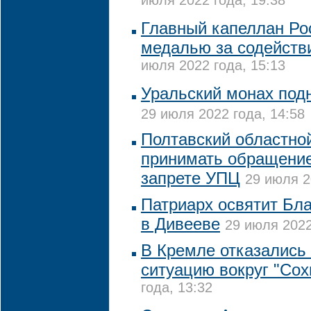
июля 2022 года, 19:38
Главный капеллан Ро
медалью за содействи
июля 2022 года, 15:13
Уральский монах подн
29 июля 2022 года, 14:58
Полтавский областной
принимать обращение
запрете УПЦ
29 июля 2
Патриарх освятит Бл
в Дивееве
29 июля 2022
В Кремле отказались
ситуацию вокруг "Сох
года, 13:32