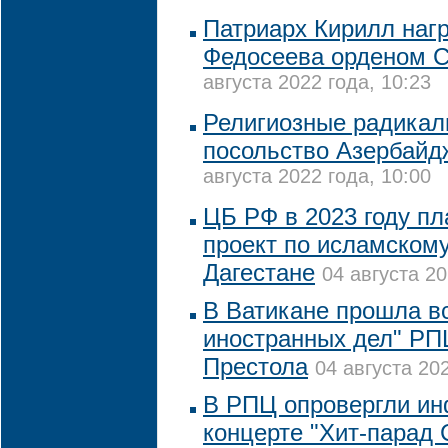
Патриарх Кирилл наг
Федосеева орденом С
августа 2022 года, 10:23
Религиозные радикал
посольство Азербайд
августа 2022 года, 10:00
ЦБ РФ в 2023 году пл
проект по исламскому
Дагестане
04 августа 20
В Ватикане прошла в
иностранных дел" РП
Престола
04 августа 202
В РПЦ опровергли и
концерте "Хит-парад