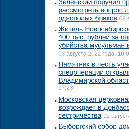
Зеленский поручил п
рассмотреть вопрос 
однополых браков
03 
Житель Новосибирск
400 тыс. рублей за о
убийства мусульман 
03 августа 2022 года, 10:
Памятник в честь уча
спецоперации открыл
Владимирской облас
17:23
Московская церковна
возрождает в Донбасс
сестричества
02 август
Выборгский собор до