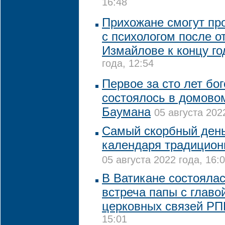
16:48
Прихожане смогут пр
с психологом после о
Измайлове к концу го
года, 12:54
Первое за сто лет бо
состоялось в домово
Баумана
05 августа 202
Самый скорбный день
календаря традицион
05 августа 2022 года, 16:
В Ватикане состояла
встреча папы с глав
церковных связей Р
15:01