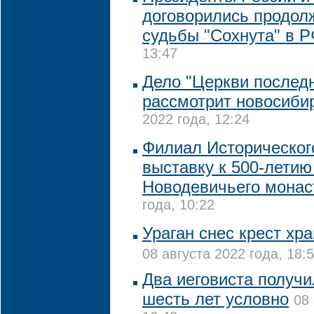
договорились продол
судьбы "Сохнута" в 
13:47
Дело "Церкви последн
рассмотрит новосиби
2022 года, 12:24
Филиал Историческог
выставку к 500-летию
Новодевичьего мона
года, 10:22
Ураган снес крест хр
08 августа 2022 года, 18:
Два иеговиста получи
шесть лет условно
08 