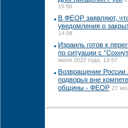
15:56
В ФЕОР заявляют, чт
уведомления о закры
14:08
Израиль готов к пере
по ситуации с "Сохну
июля 2022 года, 13:57
Возвращение России 
подворья вне компет
общины - ФЕОР
27 ию