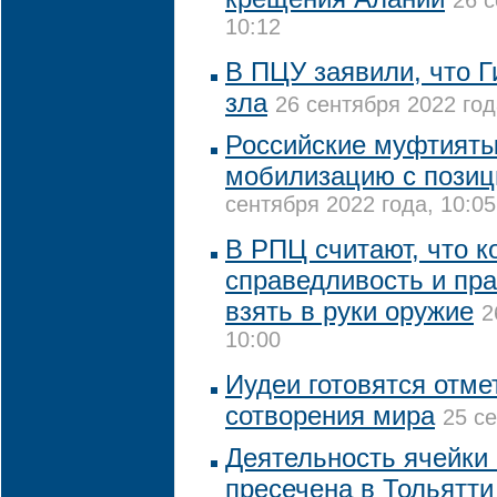
26 с
10:12
В ПЦУ заявили, что Г
зла
26 сентября 2022 год
Российские муфтият
мобилизацию с позиц
сентября 2022 года, 10:05
В РПЦ считают, что к
справедливость и пра
взять в руки оружие
2
10:00
Иудеи готовятся отмет
сотворения мира
25 се
Деятельность ячейки 
пресечена в Тольятти