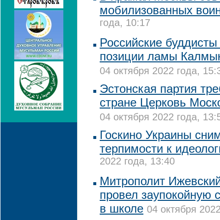
мобилизованных вои
года, 10:17
Российские буддисты
позиции ламы Калмы
04 октября 2022 года, 15:
Эстонская партия тре
стране Церковь Моско
04 октября 2022 года, 13:
Госкино Украины сни
терпимости к идеоло
2022 года, 13:40
Митрополит Ижевский
провел заупокойную 
в школе
04 октября 2022