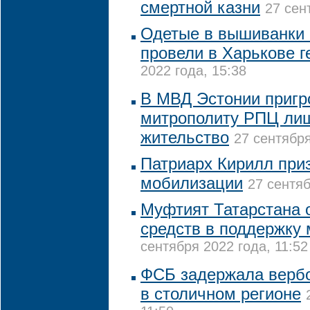
смертной казни
27 сен
Одетые в вышиванки 
провели в Харькове г
2022 года, 15:38
В МВД Эстонии пригр
митрополиту РПЦ ли
жительство
27 сентября
Патриарх Кирилл при
мобилизации
27 сентяб
Муфтият Татарстана 
средств в поддержку
сентября 2022 года, 11:52
ФСБ задержала верб
в столичном регионе