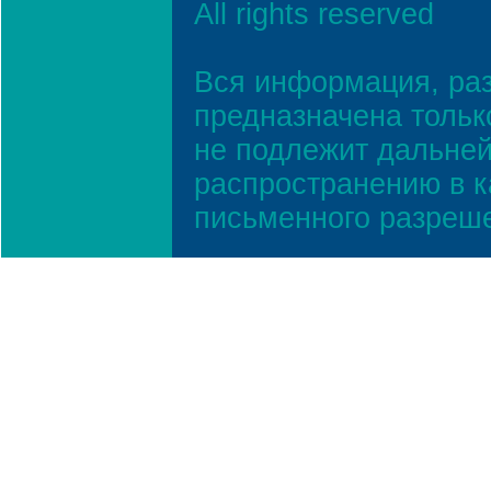
All rights reserved
Вся информация, ра
предназначена тольк
не подлежит дальней
распространению в к
письменного разреш