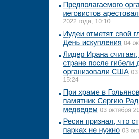
Предполагаемого орг
иеговистов арестова
2022 года, 10:10
Иудеи отметят свой г
День искупления
04 ок
Лидер Ирана считает,
стране после гибели 
организовали США
03
15:24
При храме в Гольянов
памятник Сергию Рад
медведем
03 октября 20
Ресин признал, что с
парках не нужно
03 ок