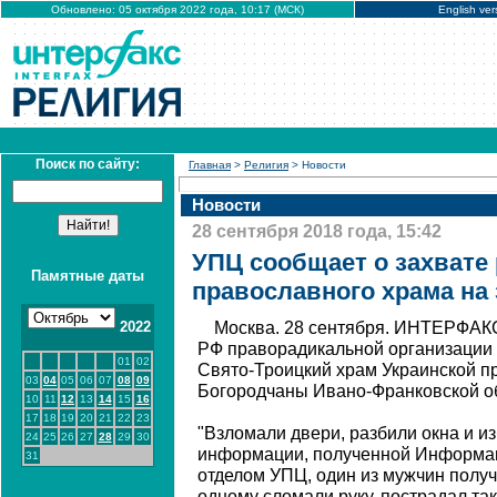
Обновлено: 05 октября 2022 года, 10:17 (МСК)
English ver
Поиск по сайту:
Главная
>
Религия
> Новости
Новости
28 сентября 2018 года, 15:42
УПЦ сообщает о захвате
Памятные даты
православного храма на
2022
Москва. 28 сентября. ИНТЕРФАКС
РФ праворадикальной организации 
01
02
Свято-Троицкий храм Украинской п
03
04
05
06
07
08
09
Богородчаны Ивано-Франковской о
10
11
12
13
14
15
16
17
18
19
20
21
22
23
"Взломали двери, разбили окна и и
24
25
26
27
28
29
30
информации, полученной Информа
31
отделом УПЦ, один из мужчин получ
одному сломали руку, пострадал та