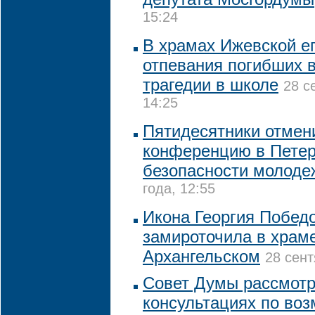
15:24
В храмах Ижевской е
отпевания погибших в
трагедии в школе
28 с
14:25
Пятидесятники отмен
конференцию в Петер
безопасности молоде
года, 12:55
Икона Георгия Побед
замироточила в храм
Архангельском
28 сент
Совет Думы рассмотр
консультациях по во