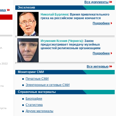
Все документы
Эксклюзив
ницу
Николай Бурляев
: Время привлекательного
греха на российском экране кончается
Подробнее
Игумения Ксения (Чернега)
: Закон
предусматривает передачу музейных
а,
ценностей религиозным организациям
Подробнее
а 2022
Все интервью
Мониторинг СМИ
Печатные СМИ
Электронные и сетевые СМИ
ста
Справочные материалы
Биографии
Статистика
густа
Другие материалы