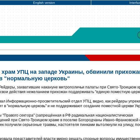
English version
Interfa
 храм УПЦ на западе Украины, обвинили прихожа
в "нормальную церковь"
 Рейдеры, захватившие накануне митрополичьи палаты при Свято-Троицком 
свои действия нежеланием прихожан поддерживать "единую поместную церко
овал Информационно-просветительский отдел УПЦ, видно, как рейдеры упрек
ят в "нормальную церковь" и не поддерживают создание поместной церкви Ук
ты "Правого сектора" (запрещённая в РФ радикальная националистическая
щений при Свято-Троицком храме в поселке Богородчаны Ивано-Франковской 
ек получили серьезные травмы, настоятеля пинками вытолкнули на улицу, по
извала представителей власти мирно решать спорные вопросы имущественн