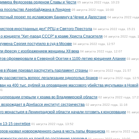
димира Федосеева орденом Славы и Чести
05 августа 2022 года, 10:23
на посольство Азербайджана в Лондоне
05 августа 2022 года, 10:00
лотный проект по исламскому банкингу в Чечне и Дагестане
04 августа 2022 года
нистров иностранных дел" РПЦ и Святого Престола
04 августа 2022 года, 15:21
о концерте "Хит-парад СССР" в храме Христа Спасителя
04 августа 2022 года, 
игумена Сергия поступило в суд в Москве
04 августа 2022 года, 12:57
и фреску с изображением женщины XII века
04 августа 2022 года, 12:07
утов сформировали в Северной Осетии к 1100-летию крещения Алании
03 авгу
в в Ираке призвал распустить парламент страны
03 августа 2022 года, 21:57
ву рассмотреть вопрос легализации однополых браков
03 августа 2022 года, 12:
н на 400 тыс. рублей за оправдание массового убийства мусульман в Новой
01
пецоперации открыли у храма во Владимирской области
02 августа 2022 года, 17:2
 возрождает в Донбассе институт сестричества
02 августа 2022 года, 11:16
го монастыря в Ленинградской области начали готовить к консервации
01 авгу
н 13-15 сентября
01 августа 2022 года, 13:52
еров назвал новорожденного сына в честь папы Франциска
01 августа 2022 года,
можности ухода на покой по состоянию здоровья
01 августа 2022 года, 10:00