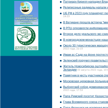
Патриарх Кирилл наградил Вла
Религиозные радикалы напали 
ЦБ РФ в 2023 году планирует пи
19:23
В Ватикане прошла встреча "ми
В РПЦ опровергли информацию 
Второе дело уральского экс-схи
В новгородском монастыре нашл
Около 30 туристических маршр
2022 года, 22:15
Имам ас-Садр на фоне протесто
Зеленский поручил правительст
Житель Новосибирска оштрафова
Зеландии
03 августа 2022 года, 10:
Памятник в честь участников с
Московская церковная больница
Выборгский собор доминиканско
2022 года, 17:53
Папа Римский посетит Казахста
Глава Всемирного союза старов
Папа Франциск не исключил воз