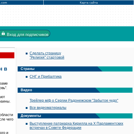
x.com
Карта сайта
Вход
для подписчиков
Сделать страницу
"Религия" стартовой
н в
Страны
СНГ и Прибалтика
храме
вь".
Видео
ают
Трейлер м/ф о Сергии Радонежском "Забытое чудо"
раины.
Все видеоматериалы
области
Документы
сле чего
Выступление патриарха Кирилла на X Парламентских
встречах в Совете Федерации
ого и