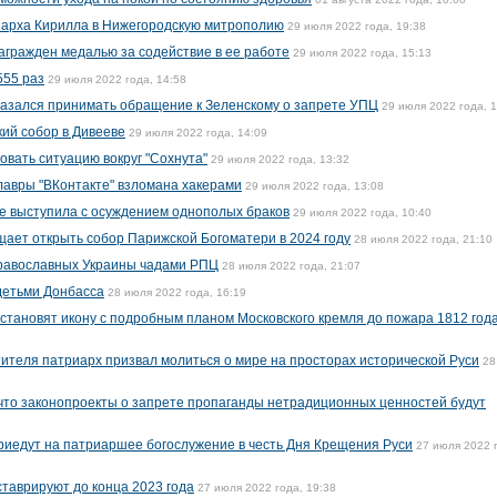
иарха Кирилла в Нижегородскую митрополию
29 июля 2022 года, 19:38
агражден медалью за содействие в ее работе
29 июля 2022 года, 15:13
555 раз
29 июля 2022 года, 14:58
казался принимать обращение к Зеленскому о запрете УПЦ
29 июля 2022 года, 
ий собор в Дивееве
29 июля 2022 года, 14:09
овать ситуацию вокруг "Сохнута"
29 июля 2022 года, 13:32
авры "ВКонтакте" взломана хакерами
29 июля 2022 года, 13:08
е выступила с осуждением однополых браков
29 июля 2022 года, 10:40
ает открыть собор Парижской Богоматери в 2024 году
28 июля 2022 года, 21:10
православных Украины чадами РПЦ
28 июля 2022 года, 21:07
детьми Донбасса
28 июля 2022 года, 16:19
становят икону с подробным планом Московского кремля до пожара 1812 год
ителя патриарх призвал молиться о мире на просторах исторической Руси
28
что законопроекты о запрете пропаганды нетрадиционных ценностей будут
приедут на патриаршее богослужение в честь Дня Крещения Руси
27 июля 2022 
ставрируют до конца 2023 года
27 июля 2022 года, 19:38