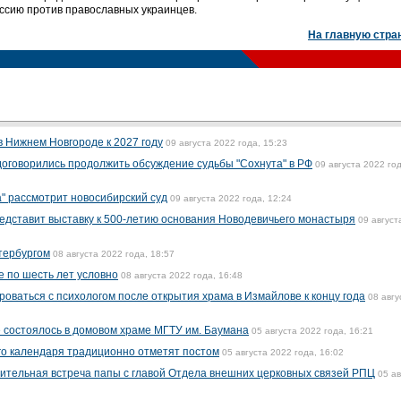
ессию против православных украинцев.
На главную стра
в Нижнем Новгороде к 2027 году
09 августа 2022 года, 15:23
оговорились продолжить обсуждение судьбы "Сохнута" в РФ
09 августа 2022 год
а" рассмотрит новосибирский суд
09 августа 2022 года, 12:24
едставит выставку к 500-летию основания Новодевичьего монастыря
09 август
етербургом
08 августа 2022 года, 18:57
е по шесть лет условно
08 августа 2022 года, 16:48
оваться с психологом после открытия храма в Измайлове к концу года
08 авгу
е состоялось в домовом храме МГТУ им. Баумана
05 августа 2022 года, 16:21
го календаря традиционно отметят постом
05 августа 2022 года, 16:02
ительная встреча папы с главой Отдела внешних церковных связей РПЦ
05 ав