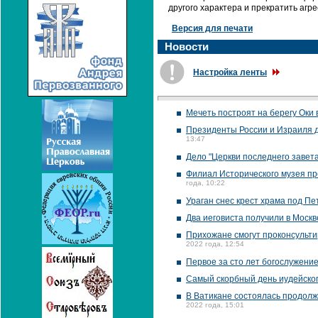
другого характера и прекратить агр
Версия для печати
Новости
Настройка ленты
Мечеть построят на берегу Оки 
Президенты России и Израиля д
13:47
Дело "Церкви последнего завет
Филиал Исторического музея пр
года, 10:22
Ураган снес крест храма под П
Два иеговиста получили в Москв
Прихожане смогут проконсультир
2022 года, 12:54
Первое за сто лет богослужени
Самый скорбный день иудейско
В Ватикане состоялась продолж
2022 года, 15:01