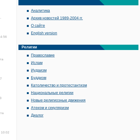
Аналитика
,
Архив новостей 1989-2004 гг.
О сайте
English version
14:56
Религии
Православие
ста
Ислам
Иудаизм
Буддизм
57
Католичество и протестантизм
Национальные религии
3
Новые религиозные движения
Атеизм и секуляризм
ста
Диалог
 10:02