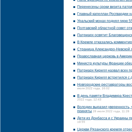
Перенесены сроки визита патр
Главный капеллан Росгвардии н
Уральский монах поднял гирю 5
Полтавский областной совет от
Патриарх освятит Благовещенск
В Кремле отказались комментир
Страница Александро-Невской л
Православная церковь в Америк
Министр культуры Франции обещ
Патриарх Кирилл назвал всех 
Патриарх Кирилл встретился с 
Новгородские реставраторы вос
июля 2022 года, 16:02
В день памяти Владимира Крест
2022 года, 12:43
Володин выразил уверенность, 
приняты
28 июля 2022 года, 11:28
Дети из Донбасса и с Украины 
19:55
Церкви Рязанского кремля отре