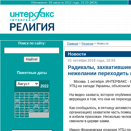
Обновлено: 09 августа 2022 года, 15:23 (МСК)
Поиск по сайту:
Главная
>
Религия
> Новости
Новости
01 октября 2018 года, 10:55
Радикалы, захватившие
Памятные даты
нежелании переходить 
Москва. 1 октября. ИНТЕРФАКС -
2022
УПЦ на западе Украины, объяснили 
На видео захвата, которое опублик
01
02
03
04
05
06
07
верующих в том, что они не переход
08
09
10
11
12
13
14
15
16
17
18
19
20
21
Как сообщалось, в пятницу активис
22
23
24
25
26
27
28
организация) захватили часть поме
29
30
31
и избили прихожан. Несколько челов
сменили в церкви замки.
Ивано-Франковская епархия УПЦ пр