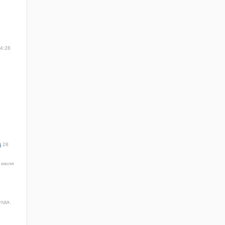
14:28
а
28
 июля
года,