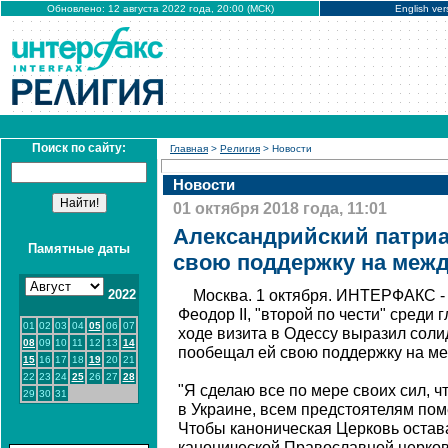
Обновлено: 12 августа 2022 года, 20:00 (МСК)
English ver
Поиск по сайту:
Главная
>
Религия
> Новости
Новости
01 октября 2018 года, 11:01
Александрийский патри
Памятные даты
свою поддержку на меж
2022
Москва. 1 октября. ИНТЕРФАКС -
Феодор II, "второй по чести" среди
01
02
03
04
05
06
07
ходе визита в Одессу выразил соли
08
09
10
11
12
13
14
пообещал ей свою поддержку на м
15
16
17
18
19
20
21
22
23
24
25
26
27
28
"Я сделаю все по мере своих сил, 
29
30
31
в Украине, всем предстоятелям пом
Чтобы каноническая Церковь остав
канонической Православной церков