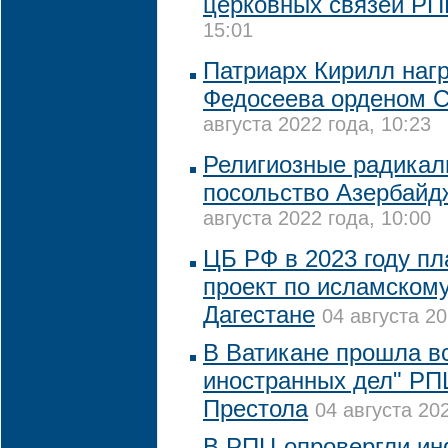
церковных связей Р
15:01
Патриарх Кирилл наг
Федосеева орденом С
августа 2022 года, 10:23
Религиозные радикал
посольство Азербайд
августа 2022 года, 10:00
ЦБ РФ в 2023 году пл
проект по исламскому
Дагестане
04 августа 20
В Ватикане прошла в
иностранных дел" РП
Престола
04 августа 202
В РПЦ опровергли и