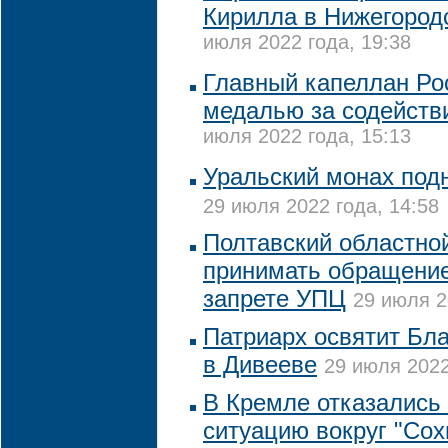
Кирилла в Нижегород
июля 2022 года, 19:38
Главный капеллан Ро
медалью за содействи
июля 2022 года, 15:13
Уральский монах подн
29 июля 2022 года, 14:58
Полтавский областной
принимать обращение
запрете УПЦ
29 июля 2
Патриарх освятит Бл
в Дивееве
29 июля 2022
В Кремле отказались
ситуацию вокруг "Сох