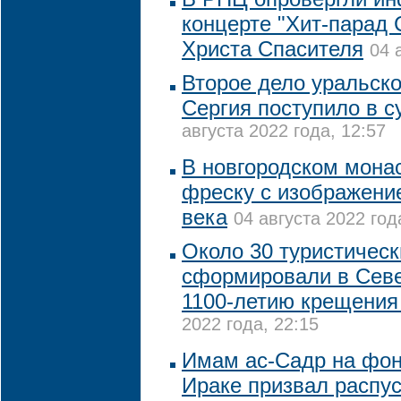
концерте "Хит-парад
Христа Спасителя
04 
Второе дело уральско
Сергия поступило в с
августа 2022 года, 12:57
В новгородском мона
фреску с изображени
века
04 августа 2022 год
Около 30 туристичес
сформировали в Севе
1100-летию крещения
2022 года, 22:15
Имам ас-Садр на фон
Ираке призвал распу