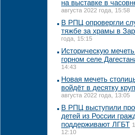
на выставке в часовн
августа 2022 года, 15:58
В РПЦ опровергли сл
тяжбе за храмы в За
года, 15:15
Историческую мечеть
горном селе Дагестан
14:43
Новая мечеть столиц
войдёт в десятку кру
августа 2022 года, 13:05
В РПЦ выступили про
детей из России граж
поддерживают ЛГБТ
1
12:10