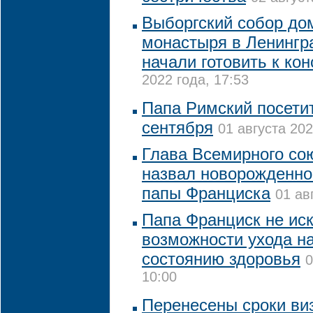
Выборгский собор до
монастыря в Ленингр
начали готовить к ко
2022 года, 17:53
Папа Римский посетит
сентября
01 августа 202
Глава Всемирного со
назвал новорожденног
папы Франциска
01 ав
Папа Франциск не ис
возможности ухода на
состоянию здоровья
0
10:00
Перенесены сроки ви