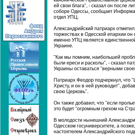
ей свои блага", - сказал он после л
соборе Одессы, сообщает Информа
отдел УПЦ.
Александрийский патриарх отметил,
торжествах в Одесской епархии он с
именно УПЦ является единственно
Украине.
"Как мы помним, наибольшей пробл
были ереси и расколы", - сказал п
Украины оставаться "верными свое
Патриарх Феодор подчеркнул, что 
Христу, и он в ней руководит", доба
свою Церковь".
Он также добавил, что "если пролье
это будет "огромным грехом на Стр
В молодости нынешний Александрий
Одесском госуниверситете, а позже,
настоятелем Александрийского под