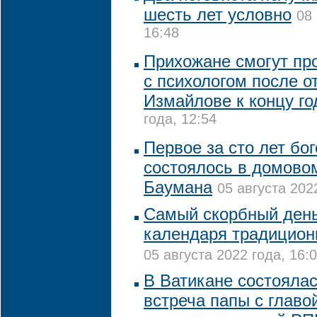
шесть лет условно
08 
16:48
Прихожане смогут пр
с психологом после о
Измайлове к концу го
года, 12:54
Первое за сто лет бо
состоялось в домово
Баумана
05 августа 202
Самый скорбный день
календаря традицион
05 августа 2022 года, 16:
В Ватикане состояла
встреча папы с глав