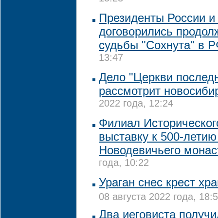
Президенты России и
договорились продол
судьбы "Сохнута" в 
13:47
Дело "Церкви последн
рассмотрит новосиби
2022 года, 12:24
Филиал Историческог
выставку к 500-летию
Новодевичьего мона
года, 10:22
Ураган снес крест хр
08 августа 2022 года, 18:
Два иеговиста получи