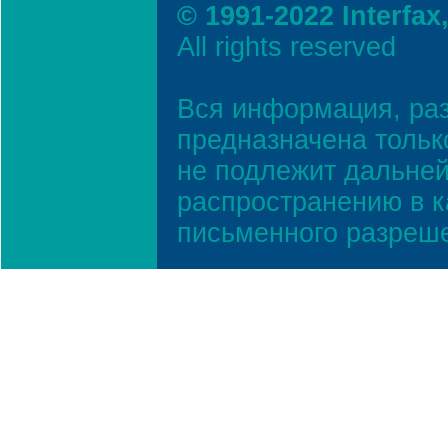
© 1991-2022 Interfax
All rights reserved
Вся информация, ра
предназначена тольк
не подлежит дальней
распространению в к
письменного разреш