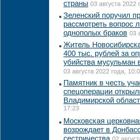
страны
03 августа 2022 
Зеленский поручил п
рассмотреть вопрос 
однополых браков
03 
Житель Новосибирск
400 тыс. рублей за о
убийства мусульман 
03 августа 2022 года, 10:
Памятник в честь уча
спецоперации открыл
Владимирской облас
17:23
Московская церковна
возрождает в Донбасс
сестричества
02 август