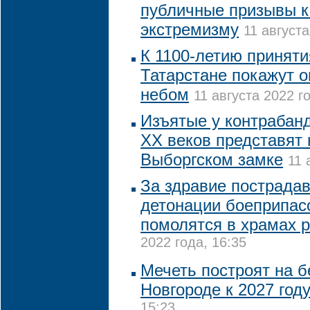
публичные призывы к
экстремизму
11 августа
К 1100-летию приняти
Татарстане покажут 
небом
11 августа 2022 го
Изъятые у контрабанд
XX веков представят 
Выборгском замке
11 
За здравие пострада
детонации боеприпас
помолятся в храмах 
2022 года, 16:35
Мечеть построят на 
Новгороде к 2027 год
15:23