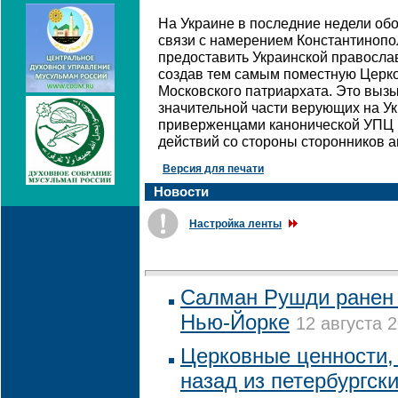
На Украине в последние недели об
связи с намерением Константинопо
предоставить Украинской правосла
создав тем самым поместную Церко
Московского патриархата. Это выз
значительной части верующих на У
приверженцами канонической УПЦ
действий со стороны сторонников 
Версия для печати
Новости
Настройка ленты
Салман Рушди ранен 
Нью-Йорке
12 августа 2
Церковные ценности, 
назад из петербургск