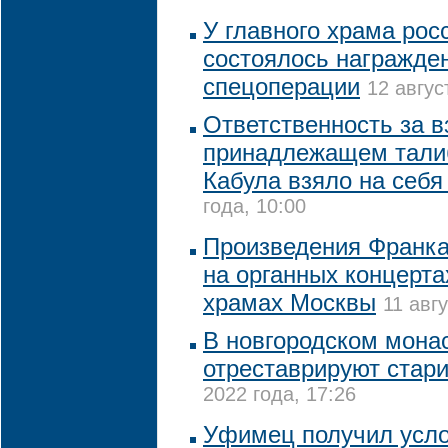
У главного храма рос
состоялось награжде
спецоперации
12 авгус
Ответственность за в
принадлежащем тали
Кабула взяло на себ
года, 10:00
Произведения Франка
на органных концерта
храмах Москвы
11 авг
В новгородском монас
отреставрируют стар
2022 года, 17:26
Уфимец получил усло