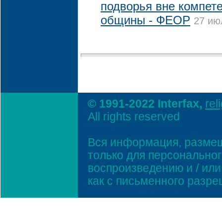
подворья вне компет
общины - ФЕОР
27 ию
© 1991-2022 Interfax,
rel
All rights reserved
Вся информация, размещ
только для персонально
воспроизведению и / ил
как с письменного разр