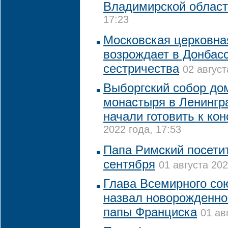
Владимирской облас
17:23
Московская церковна
возрождает в Донбасс
сестричества
02 август
Выборгский собор до
монастыря в Ленингр
начали готовить к ко
2022 года, 17:53
Папа Римский посетит
сентября
01 августа 202
Глава Всемирного со
назвал новорожденног
папы Франциска
01 ав