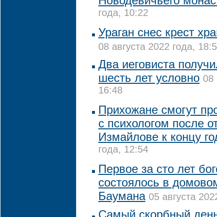
Новодевичьего мона
года, 10:22
Ураган снес крест хр
08 августа 2022 года, 18:
Два иеговиста получи
шесть лет условно
08 
16:48
Прихожане смогут пр
с психологом после о
Измайлове к концу го
года, 12:54
Первое за сто лет бо
состоялось в домово
Баумана
05 августа 202
Самый скорбный день