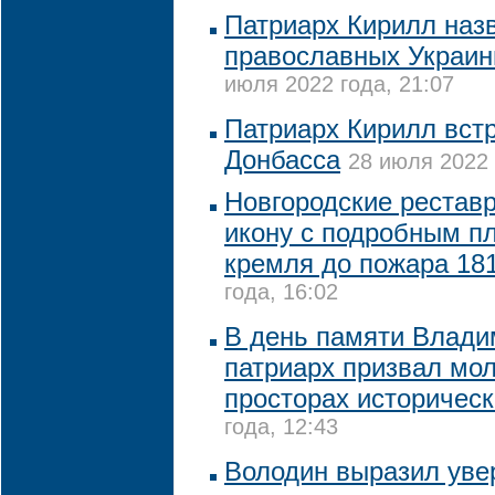
Патриарх Кирилл наз
православных Украи
июля 2022 года, 21:07
Патриарх Кирилл вст
Донбасса
28 июля 2022 
Новгородские рестав
икону с подробным п
кремля до пожара 181
года, 16:02
В день памяти Влади
патриарх призвал мол
просторах историческ
года, 12:43
Володин выразил увер