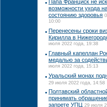
Папа Франциск не ис
возможности ухода на
состоянию здоровья
0
10:00
Перенесены сроки ви
Кирилла в Нижегород
июля 2022 года, 19:38
Главный капеллан Ро
медалью за содействи
июля 2022 года, 15:13
Уральский монах подн
29 июля 2022 года, 14:58
Полтавский областной
принимать обращение
запрете УПЦ
29 июля 2