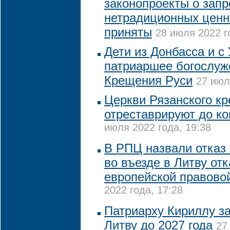
законопроекты о запр
нетрадиционных ценн
приняты
28 июля 2022 г
Дети из Донбасса и с
патриаршее богослуж
Крещения Руси
27 июл
Церкви Рязанского к
отреставрируют до ко
июля 2022 года, 19:38
В РПЦ назвали отказ
во въезде в Литву отк
европейской правово
2022 года, 17:28
Патриарху Кириллу за
Литву до 2027 года
27