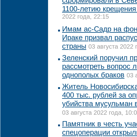
сформировали в Севе
1100-летию крещения
2022 года, 22:15
Имам ас-Садр на фон
Ираке призвал распу
страны
03 августа 2022 
Зеленский поручил п
рассмотреть вопрос 
однополых браков
03 
Житель Новосибирск
400 тыс. рублей за о
убийства мусульман 
03 августа 2022 года, 10:
Памятник в честь уча
спецоперации открыл