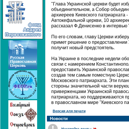
"Глава Украинской церкви будет из
объединительном, а Собор объедини
архиереев Киевского патриархата -
Автокефальной церкви, 10 архиерее
рассказал Ф.Денисенко в интервью "
По его словам, главу Церкви изберу
примет решение о предоставлении 
получит новый предстоятель.
На Украине в последние недели об
связи с намерением Константинопо
предоставить Украинской правосла
создав тем самым поместную Церко
Московского патриархата. Эти пла
стороны значительной части веру
приверженцами Украинской правос
патриархата, но поддерживаются п
в православном мире "Киевского па
Версия для печати
Новости