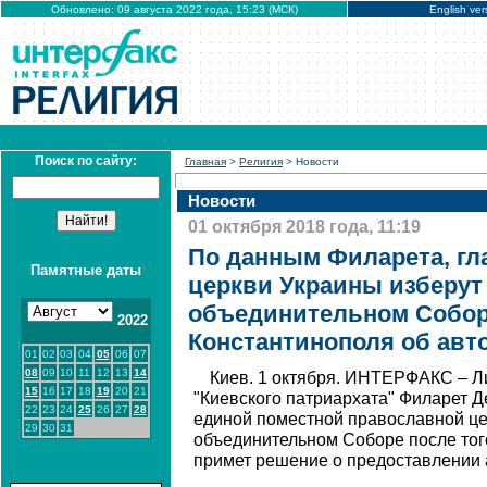
Обновлено: 09 августа 2022 года, 15:23 (МСК)
English ver
Поиск по сайту:
Главная
>
Религия
> Новости
Новости
01 октября 2018 года, 11:19
По данным Филарета, гл
Памятные даты
церкви Украины изберут
объединительном Собор
2022
Константинополя об авт
01
02
03
04
05
06
07
08
09
10
11
12
13
14
Киев. 1 октября. ИНТЕРФАКС – 
15
16
17
18
19
20
21
"Киевского патриархата" Филарет Д
22
23
24
25
26
27
28
единой поместной православной це
29
30
31
объединительном Соборе после того
примет решение о предоставлении 