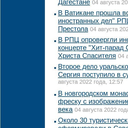
Дагестане
04 августа 20
В Ватикане прошла в
иностранных дел" РП
Престола
04 августа 202
В РПЦ опровергли и
концерте "Хит-парад
Христа Спасителя
04 
Второе дело уральско
Сергия поступило в с
августа 2022 года, 12:57
В новгородском мона
фреску с изображени
века
04 августа 2022 год
Около 30 туристичес