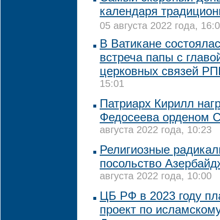
календаря традицион
05 августа 2022 года, 16:
В Ватикане состояла
встреча папы с глав
церковных связей Р
15:01
Патриарх Кирилл наг
Федосеева орденом С
августа 2022 года, 10:23
Религиозные радикал
посольство Азербайд
августа 2022 года, 10:00
ЦБ РФ в 2023 году пл
проект по исламскому