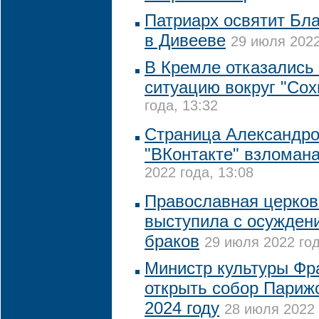
Патриарх освятит Бл
в Дивееве
29 июля 2022
В Кремле отказались
ситуацию вокруг "Сох
года, 13:32
Страница Александро
"ВКонтакте" взломан
2022 года, 13:08
Православная церков
выступила с осужден
браков
29 июля 2022 год
Министр культуры Фр
открыть собор Париж
2024 году
28 июля 2022 