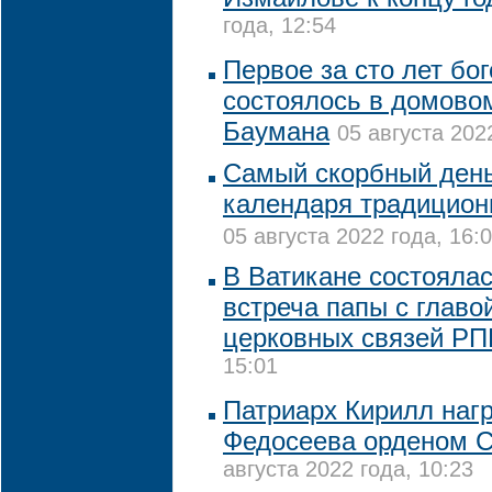
года, 12:54
Первое за сто лет бо
состоялось в домово
Баумана
05 августа 202
Самый скорбный день
календаря традицион
05 августа 2022 года, 16:
В Ватикане состояла
встреча папы с глав
церковных связей Р
15:01
Патриарх Кирилл наг
Федосеева орденом С
августа 2022 года, 10:23