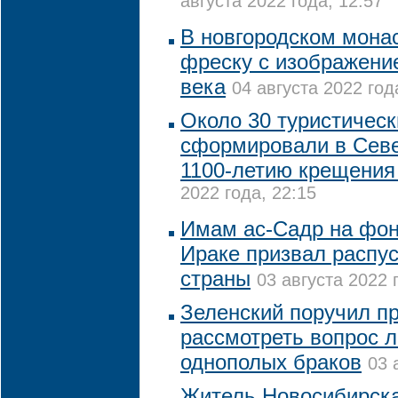
августа 2022 года, 12:57
В новгородском мона
фреску с изображени
века
04 августа 2022 год
Около 30 туристичес
сформировали в Севе
1100-летию крещения
2022 года, 22:15
Имам ас-Садр на фон
Ираке призвал распу
страны
03 августа 2022 
Зеленский поручил п
рассмотреть вопрос 
однополых браков
03 
Житель Новосибирск