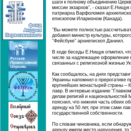
шаги к полному объединению Церкв
миссии экзархов", - сказал Е.Нищук
патриарха Варфоломея архиеписко
епископом Иларионом (Канада).
"Вы можете полностью рассчитывать
добавил министр культуры, которого
"Фейсбуке" архиепископ Даниил.
В ходе беседы Е.Нищук отметил, что
числе за надлежащее оформление п
связанных с религиозной жизнью У
Как сообщалось, на днях представи
Украины напомнил о прерогативе п
крупнейших монастырей страны – К
лавр. В интервью изданию "Главком
делам религий и национальностей
пояснил, что нижняя часть обеих о
аренду на 50 лет, при этом сами ла
государственной собственности.
По словам чиновника, если обнаруж
аренду имели место нарушения, то 