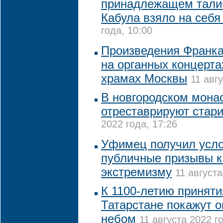
принадлежащем тали
Кабула взяло на себ
года, 10:00
Произведения Франка
на органных концерта
храмах Москвы
11 авг
В новгородском монас
отреставрируют стар
2022 года, 17:26
Уфимец получил усло
публичные призывы к
экстремизму
11 августа
К 1100-летию приняти
Татарстане покажут 
небом
11 августа 2022 го