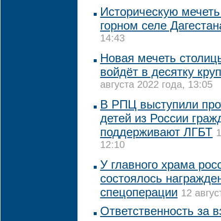
Историческую мечеть
горном селе Дагестан
14:43
Новая мечеть столиц
войдёт в десятку кру
августа 2022 года, 13:05
В РПЦ выступили про
детей из России граж
поддерживают ЛГБТ
1
12:10
У главного храма рос
состоялось награжде
спецоперации
12 авгус
Ответственность за в