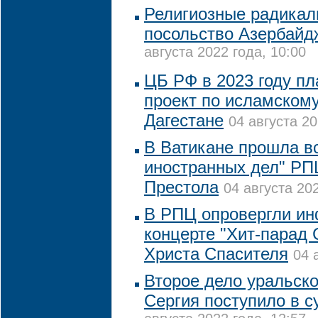
Религиозные радикал
посольство Азербайд
августа 2022 года, 10:00
ЦБ РФ в 2023 году пл
проект по исламскому
Дагестане
04 августа 20
В Ватикане прошла в
иностранных дел" РП
Престола
04 августа 202
В РПЦ опровергли и
концерте "Хит-парад
Христа Спасителя
04 
Второе дело уральско
Сергия поступило в с