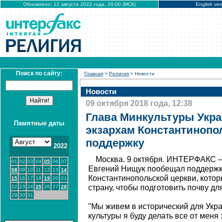
Обновлено: 12 августа 2022 года, 20:00 (МСК)
English ver
Поиск по сайту:
Главная
>
Религия
> Новости
Новости
09 октября 2018 года, 12:38
Глава Минкультуры Укр
Памятные даты
экзархам Константинопо
поддержку
2022
Москва. 9 октября. ИНТЕРФАКС –
01
02
03
04
05
06
07
Евгений Нищук пообещал поддержк
08
09
10
11
12
13
14
Константинопольской церкви, кото
15
16
17
18
19
20
21
страну, чтобы подготовить почву дл
22
23
24
25
26
27
28
29
30
31
"Мы живем в исторический для Укра
культуры я буду делать все от меня