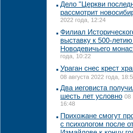
Дело "Церкви последн
рассмотрит новосиби
2022 года, 12:24
Филиал Историческог
выставку к 500-летию
Новодевичьего мона
года, 10:22
Ураган снес крест хр
08 августа 2022 года, 18:
Два иеговиста получи
шесть лет условно
08 
16:48
Прихожане смогут пр
с психологом после о
Измайлове к концу го