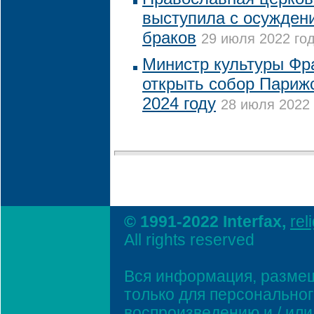
выступила с осужден
браков
29 июля 2022 год
Министр культуры Фр
открыть собор Париж
2024 году
28 июля 2022 
© 1991-2022 Interfax,
rel
All rights reserved
Вся информация, размещ
только для персонально
воспроизведению и / ил