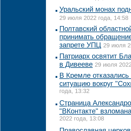
Уральский монах подн
29 июля 2022 года, 14:58
Полтавский областной
принимать обращение
запрете УПЦ
29 июля 2
Патриарх освятит Бл
в Дивееве
29 июля 2022
В Кремле отказались
ситуацию вокруг "Сох
года, 13:32
Страница Александро
"ВКонтакте" взломан
2022 года, 13:08
Православная церков