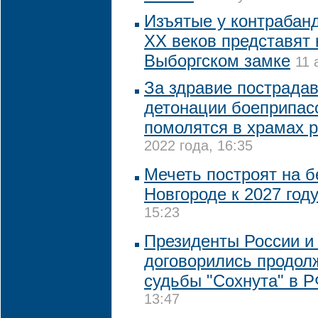
Изъятые у контрабанд
XX веков представят 
Выборгском замке
11 
За здравие пострада
детонации боеприпас
помолятся в храмах 
2022 года, 16:35
Мечеть построят на 
Новгороде к 2027 год
15:23
Президенты России и
договорились продол
судьбы "Сохнута" в 
13:47