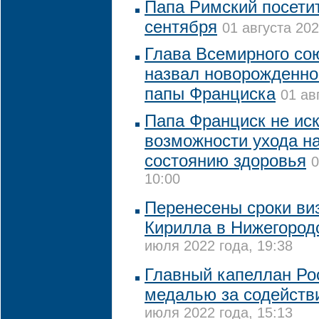
Папа Римский посетит
сентября
01 августа 202
Глава Всемирного со
назвал новорожденног
папы Франциска
01 ав
Папа Франциск не ис
возможности ухода на
состоянию здоровья
0
10:00
Перенесены сроки ви
Кирилла в Нижегород
июля 2022 года, 19:38
Главный капеллан Ро
медалью за содействи
июля 2022 года, 15:13