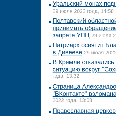
Уральский монах подн
29 июля 2022 года, 14:58
Полтавский областной
принимать обращение
запрете УПЦ
29 июля 2
Патриарх освятит Бл
в Дивееве
29 июля 2022
В Кремле отказались
ситуацию вокруг "Сох
года, 13:32
Страница Александро
"ВКонтакте" взломан
2022 года, 13:08
Православная церков