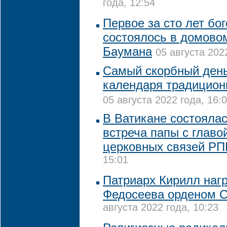
года, 12:54
Первое за сто лет бо
состоялось в домово
Баумана
05 августа 202
Самый скорбный день
календаря традицион
05 августа 2022 года, 16:
В Ватикане состояла
встреча папы с глав
церковных связей Р
15:01
Патриарх Кирилл наг
Федосеева орденом С
августа 2022 года, 10:23