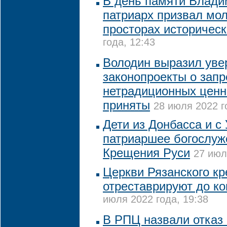
В день памяти Влади
патриарх призвал мол
просторах историческ
года, 12:43
Володин выразил увер
законопроекты о запр
нетрадиционных ценн
приняты
28 июля 2022 г
Дети из Донбасса и с
патриаршее богослуж
Крещения Руси
27 июл
Церкви Рязанского к
отреставрируют до ко
июля 2022 года, 19:38
В РПЦ назвали отказ