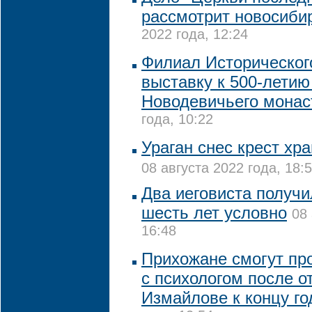
рассмотрит новосиби
2022 года, 12:24
Филиал Историческог
выставку к 500-летию
Новодевичьего мона
года, 10:22
Ураган снес крест хр
08 августа 2022 года, 18:
Два иеговиста получи
шесть лет условно
08 
16:48
Прихожане смогут пр
с психологом после о
Измайлове к концу го