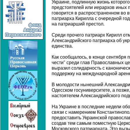
Украине, подлинную жизнь которого 
предстоятелей или иерархов иных п
говорится в распространенном во 
патриарха Кирилла с очередной го
на патриарший престол.
Среди прочего патриарх Кирилл отм
Александрийского патриарха об ук
единства.
Как сообщалось, в конце сентября 
чести" среди глав Православных це
выразил солидарность с каноничес
поддержку на международной арен
В молодости нынешний Александрий
Одесском госуниверситете, а позже,
настоятелем Александрийского под
На Украине в последние недели об
связи с намерением Константинопо
предоставить Украинской правосла
создав тем самым поместную Церко
Московского патриархата. Это выз