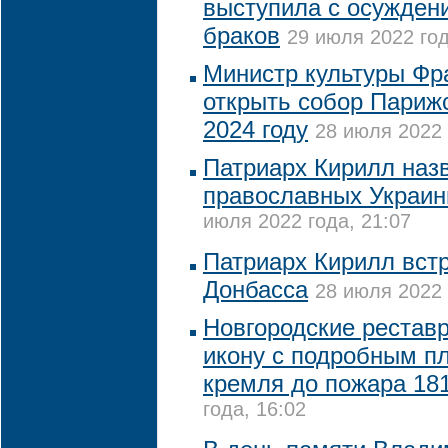
выступила с осужден
браков
29 июля 2022 год
Министр культуры Фр
открыть собор Париж
2024 году
28 июля 2022 
Патриарх Кирилл наз
православных Украи
июля 2022 года, 21:07
Патриарх Кирилл вст
Донбасса
28 июля 2022 
Новгородские рестав
икону с подробным п
кремля до пожара 181
года, 16:02