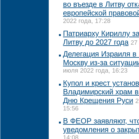
во въезде в Литву отк
европейской правово
2022 года, 17:28
Патриарху Кириллу за
Литву до 2027 года
27
Делегация Израиля в 
Москву из-за ситуаци
июля 2022 года, 16:23
Купол и крест устано
Владимирский храм в
Дню Крещения Руси
2
15:56
В ФЕОР заявляют, чт
уведомления о закры
14:08