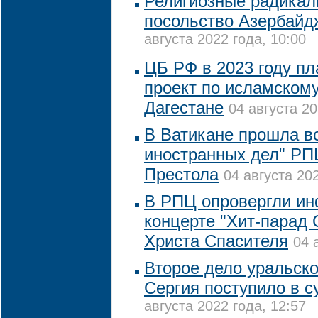
Религиозные радикал
посольство Азербайд
августа 2022 года, 10:00
ЦБ РФ в 2023 году пл
проект по исламскому
Дагестане
04 августа 20
В Ватикане прошла в
иностранных дел" РП
Престола
04 августа 202
В РПЦ опровергли и
концерте "Хит-парад
Христа Спасителя
04 
Второе дело уральско
Сергия поступило в с
августа 2022 года, 12:57