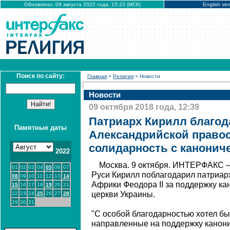
Обновлено: 09 августа 2022 года, 15:23 (МСК)
English ver
Поиск по сайту:
Главная
>
Религия
> Новости
Новости
09 октября 2018 года, 12:39
Патриарх Кирилл благод
Памятные даты
Александрийской правос
солидарность с канонич
2022
Москва. 9 октября. ИНТЕРФАКС –
01
02
03
04
05
06
07
Руси Кирилл поблагодарил патриар
08
09
10
11
12
13
14
Африки Феодора II за поддержку к
15
16
17
18
19
20
21
церкви Украины.
22
23
24
25
26
27
28
29
30
31
"С особой благодарностью хотел бы
направленные на поддержку канон