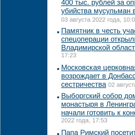
400 тыс. рублей за о
убийства мусульман 
03 августа 2022 года, 10:
Памятник в честь уча
спецоперации открыл
Владимирской облас
17:23
Московская церковна
возрождает в Донбасс
сестричества
02 август
Выборгский собор до
монастыря в Ленингр
начали готовить к ко
2022 года, 17:53
Папа Римский посетит