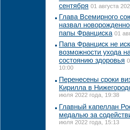
сентября
01 августа 202
Глава Всемирного со
назвал новорожденног
папы Франциска
01 ав
Папа Франциск не ис
возможности ухода на
состоянию здоровья
0
10:00
Перенесены сроки ви
Кирилла в Нижегород
июля 2022 года, 19:38
Главный капеллан Ро
медалью за содействи
июля 2022 года, 15:13