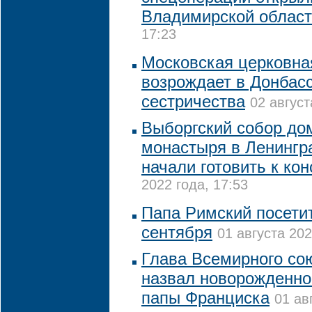
Владимирской облас
17:23
Московская церковна
возрождает в Донбасс
сестричества
02 август
Выборгский собор до
монастыря в Ленингр
начали готовить к ко
2022 года, 17:53
Папа Римский посетит
сентября
01 августа 202
Глава Всемирного со
назвал новорожденног
папы Франциска
01 ав