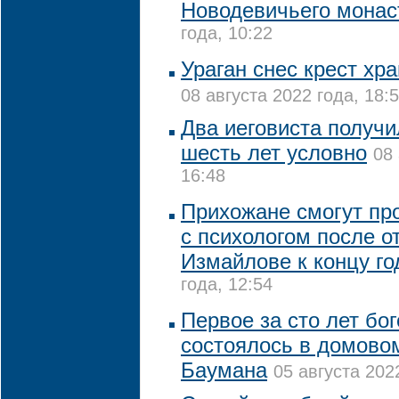
Новодевичьего мона
года, 10:22
Ураган снес крест хр
08 августа 2022 года, 18:
Два иеговиста получи
шесть лет условно
08 
16:48
Прихожане смогут пр
с психологом после о
Измайлове к концу го
года, 12:54
Первое за сто лет бо
состоялось в домово
Баумана
05 августа 202