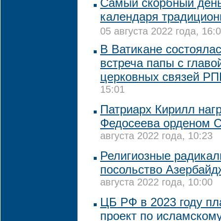
Самый скорбный день
календаря традицион
05 августа 2022 года, 16:
В Ватикане состояла
встреча папы с глав
церковных связей Р
15:01
Патриарх Кирилл наг
Федосеева орденом С
августа 2022 года, 10:23
Религиозные радикал
посольство Азербайд
августа 2022 года, 10:00
ЦБ РФ в 2023 году пл
проект по исламскому