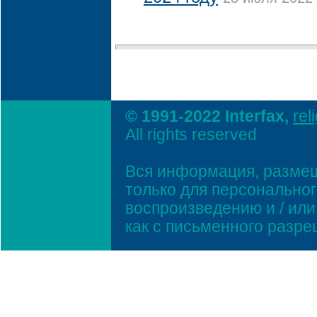
© 1991-2022 Interfax,
rel
All rights reserved
Вся информация, размещ
только для персонально
воспроизведению и / ил
как с письменного разр