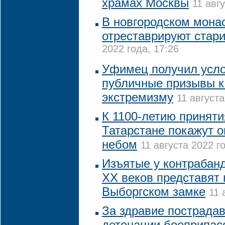
храмах Москвы
11 авг
В новгородском монас
отреставрируют стар
2022 года, 17:26
Уфимец получил усло
публичные призывы к
экстремизму
11 августа
К 1100-летию приняти
Татарстане покажут 
небом
11 августа 2022 го
Изъятые у контрабанд
XX веков представят 
Выборгском замке
11 
За здравие пострада
детонации боеприпас