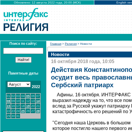
Обновлено: 12 августа 2022 года, 20:00 (МСК)
English ver
Поиск по сайту:
Главная
>
Религия
> Новости
Новости
16 октября 2018 года, 10:05
Действия Константинопо
Памятные даты
осудит весь православн
Сербский патриарх
2022
Афины. 16 октября. ИНТЕРФАКС 
01
02
03
04
05
06
07
выразил надежду на то, что все п
08
09
10
11
12
13
14
вслед за Русской укажут патриарх
15
16
17
18
19
20
21
катастрофичность его решений по У
22
23
24
25
26
27
28
29
30
31
"Сегодня наша Церковь в большом 
которое постигло нашего первого и