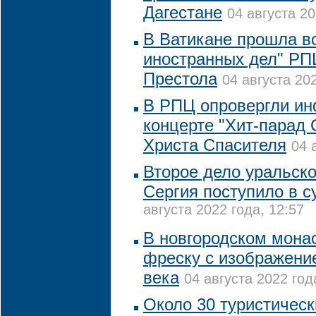
Дагестане
04 августа 20
В Ватикане прошла в
иностранных дел" РП
Престола
04 августа 202
В РПЦ опровергли и
концерте "Хит-парад
Христа Спасителя
04 
Второе дело уральско
Сергия поступило в с
августа 2022 года, 12:57
В новгородском мона
фреску с изображени
века
04 августа 2022 год
Около 30 туристичес