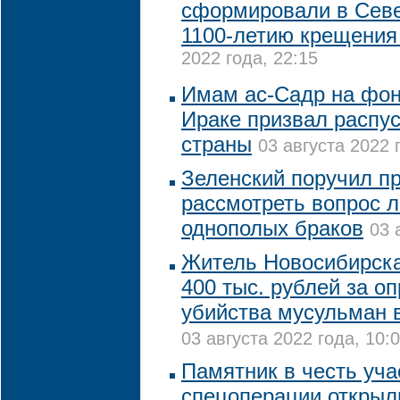
сформировали в Севе
1100-летию крещения
2022 года, 22:15
Имам ас-Садр на фон
Ираке призвал распу
страны
03 августа 2022 
Зеленский поручил п
рассмотреть вопрос 
однополых браков
03 
Житель Новосибирск
400 тыс. рублей за о
убийства мусульман 
03 августа 2022 года, 10:
Памятник в честь уча
спецоперации открыл