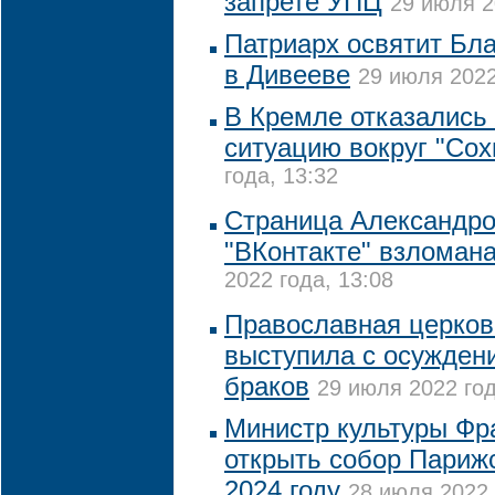
запрете УПЦ
29 июля 2
Патриарх освятит Бл
в Дивееве
29 июля 2022
В Кремле отказались
ситуацию вокруг "Сох
года, 13:32
Страница Александро
"ВКонтакте" взломан
2022 года, 13:08
Православная церков
выступила с осужден
браков
29 июля 2022 год
Министр культуры Фр
открыть собор Париж
2024 году
28 июля 2022 