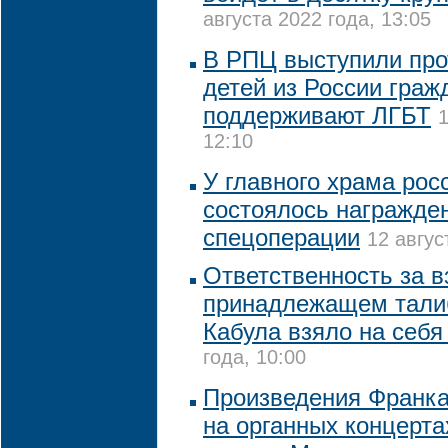
августа 2022 года, 13:05
В РПЦ выступили про
детей из России граж
поддерживают ЛГБТ
1
12:10
У главного храма рос
состоялось награжде
спецоперации
12 авгус
Ответственность за в
принадлежащем тали
Кабула взяло на себ
года, 10:00
Произведения Франка
на органных концерта