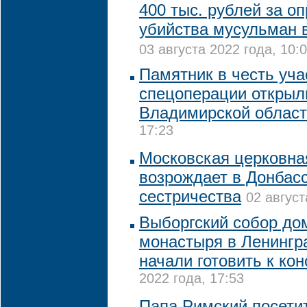
400 тыс. рублей за о
убийства мусульман 
03 августа 2022 года, 10:
Памятник в честь уча
спецоперации открыл
Владимирской облас
17:23
Московская церковна
возрождает в Донбасс
сестричества
02 август
Выборгский собор до
монастыря в Ленингр
начали готовить к ко
2022 года, 17:53
Папа Римский посетит