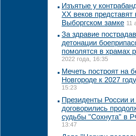
Изъятые у контрабанд
XX веков представят 
Выборгском замке
11 
За здравие пострада
детонации боеприпас
помолятся в храмах 
2022 года, 16:35
Мечеть построят на 
Новгороде к 2027 год
15:23
Президенты России и
договорились продол
судьбы "Сохнута" в 
13:47