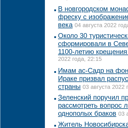
В новгородском мона
фреску с изображени
века
04 августа 2022 год
Около 30 туристичес
сформировали в Севе
1100-летию крещения
2022 года, 22:15
Имам ас-Садр на фон
Ираке призвал распу
страны
03 августа 2022 
Зеленский поручил п
рассмотреть вопрос 
однополых браков
03 
Житель Новосибирск