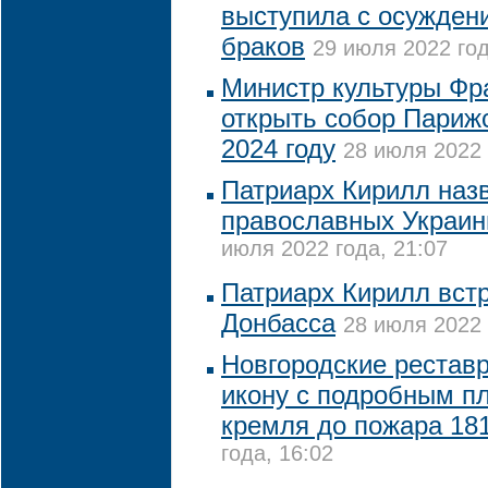
выступила с осужден
браков
29 июля 2022 год
Министр культуры Фр
открыть собор Париж
2024 году
28 июля 2022 
Патриарх Кирилл наз
православных Украи
июля 2022 года, 21:07
Патриарх Кирилл вст
Донбасса
28 июля 2022 
Новгородские рестав
икону с подробным п
кремля до пожара 181
года, 16:02