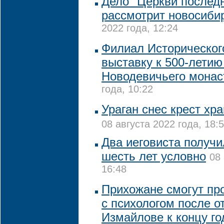
Дело "Церкви последн
рассмотрит новосиби
2022 года, 12:24
Филиал Историческог
выставку к 500-летию
Новодевичьего мона
года, 10:22
Ураган снес крест хр
08 августа 2022 года, 18:
Два иеговиста получи
шесть лет условно
08 
16:48
Прихожане смогут пр
с психологом после о
Измайлове к концу го