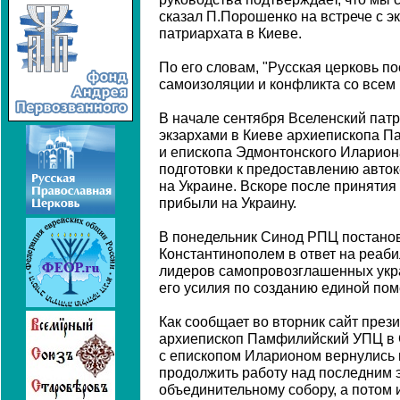
сказал П.Порошенко на встрече с э
патриархата в Киеве.
По его словам, "Русская церковь по
самоизоляции и конфликта со всем
В начале сентября Вселенский пат
экзархами в Киеве архиепископа 
и епископа Эдмонтонского Иларион
подготовки к предоставлению авто
на Украине. Вскоре после принятия
прибыли на Украину.
В понедельник Синод РПЦ постанов
Константинополем в ответ на реаб
лидеров самопровозглашенных укра
его усилия по созданию единой пом
Как сообщает во вторник сайт през
архиепископ Памфилийский УПЦ в 
с епископом Иларионом вернулись н
продолжить работу над последним э
объединительному собору, а потом 