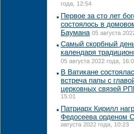
года, 12:54
Первое за сто лет бо
состоялось в домово
Баумана
05 августа 202
Самый скорбный день
календаря традицион
05 августа 2022 года, 16:
В Ватикане состояла
встреча папы с глав
церковных связей Р
15:01
Патриарх Кирилл наг
Федосеева орденом С
августа 2022 года, 10:23