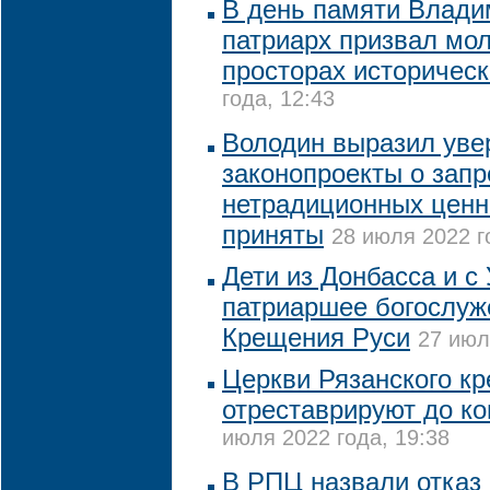
В день памяти Влади
патриарх призвал мол
просторах историческ
года, 12:43
Володин выразил увер
законопроекты о запр
нетрадиционных ценн
приняты
28 июля 2022 г
Дети из Донбасса и с
патриаршее богослуж
Крещения Руси
27 июл
Церкви Рязанского к
отреставрируют до ко
июля 2022 года, 19:38
В РПЦ назвали отказ