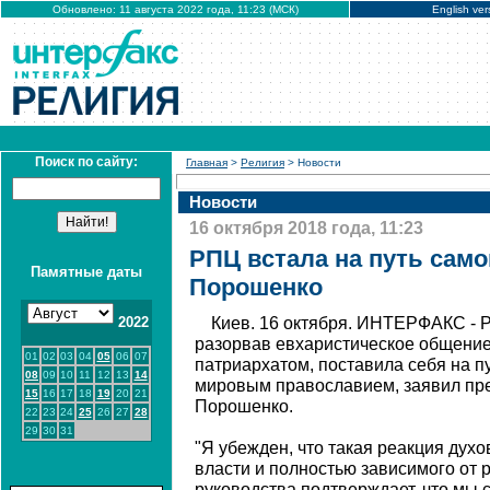
Обновлено: 11 августа 2022 года, 11:23 (МСК)
English ver
Поиск по сайту:
Главная
>
Религия
> Новости
Новости
16 октября 2018 года, 11:23
РПЦ встала на путь само
Памятные даты
Порошенко
2022
Киев. 16 октября. ИНТЕРФАКС - Р
разорвав евхаристическое общение
01
02
03
04
05
06
07
патриархатом, поставила себя на п
08
09
10
11
12
13
14
мировым православием, заявил пр
15
16
17
18
19
20
21
Порошенко.
22
23
24
25
26
27
28
29
30
31
"Я убежден, что такая реакция духо
власти и полностью зависимого от 
руководства подтверждает, что мы с