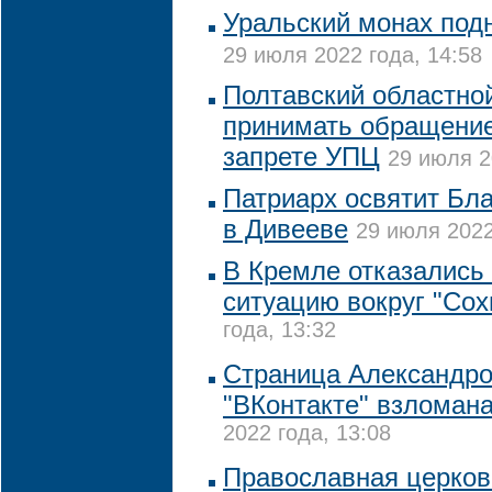
Уральский монах подн
29 июля 2022 года, 14:58
Полтавский областной
принимать обращение
запрете УПЦ
29 июля 2
Патриарх освятит Бл
в Дивееве
29 июля 2022
В Кремле отказались
ситуацию вокруг "Сох
года, 13:32
Страница Александро
"ВКонтакте" взломан
2022 года, 13:08
Православная церков