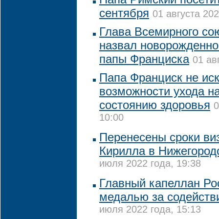
сентября
01 августа 202
Глава Всемирного со
назвал новорожденног
папы Франциска
01 ав
Папа Франциск не ис
возможности ухода на
состоянию здоровья
0
10:00
Перенесены сроки ви
Кирилла в Нижегород
июля 2022 года, 19:38
Главный капеллан Ро
медалью за содействи
июля 2022 года, 15:13