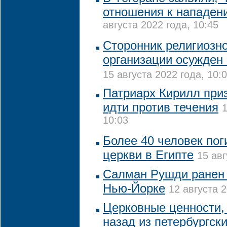
отношения к нападен
августа 2022 года, 10:45
Сторонник религиозн
организации осужден 
15 августа 2022 года, 10:
Патриарх Кирилл при
идти против течения
1
10:03
Более 40 человек пог
церкви в Египте
15 авг
Салман Рушди ранен 
Нью-Йорке
12 августа 2
Церковные ценности, 
назад из петербургск