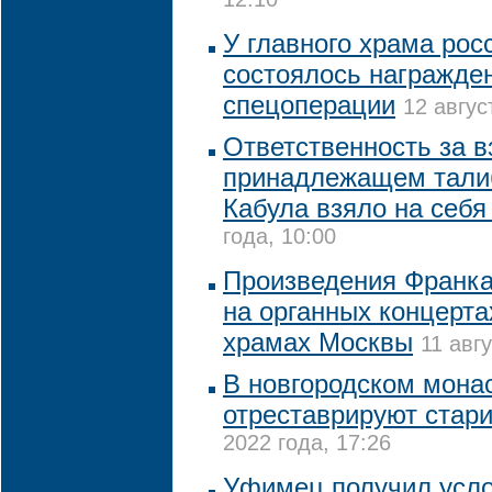
12:10
У главного храма рос
состоялось награжде
спецоперации
12 авгус
Ответственность за в
принадлежащем тали
Кабула взяло на себ
года, 10:00
Произведения Франка
на органных концерта
храмах Москвы
11 авг
В новгородском монас
отреставрируют стар
2022 года, 17:26
Уфимец получил усло