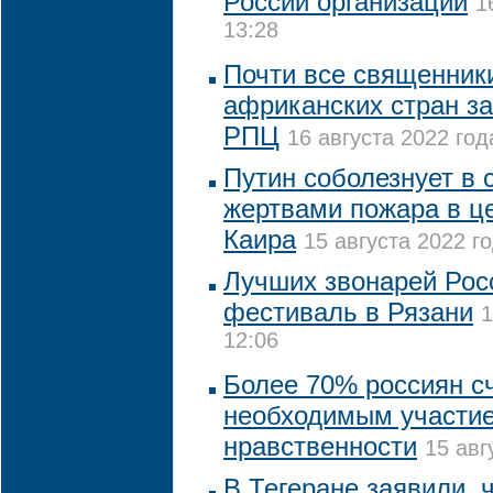
России организации
1
13:28
Почти все священники
африканских стран за
РПЦ
16 августа 2022 год
Путин соболезнует в с
жертвами пожара в це
Каира
15 августа 2022 го
Лучших звонарей Рос
фестиваль в Рязани
1
12:06
Более 70% россиян с
необходимым участие
нравственности
15 авг
В Тегеране заявили, 