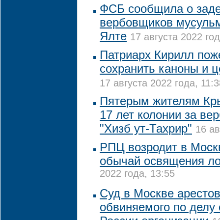
ФСБ сообщила о зад
вербовщиков мусульм
Ялте
17 августа 2022 год
Патриарх Кирилл пож
сохранить каноны и ц
17 августа 2022 года, 11:3
Пятерым жителям Кры
17 лет колонии за ве
"Хизб ут-Тахрир"
16 ав
РПЦ возродит в Моск
обычай освящения л
2022 года, 13:55
Суд в Москве арестов
обвиняемого по делу 