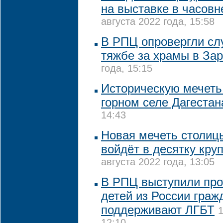
на выставке в часовн
августа 2022 года, 15:58
В РПЦ опровергли сл
тяжбе за храмы в За
года, 15:15
Историческую мечеть
горном селе Дагестан
14:43
Новая мечеть столиц
войдёт в десятку кру
августа 2022 года, 13:05
В РПЦ выступили про
детей из России граж
поддерживают ЛГБТ
1