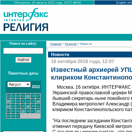
Обновлено: 18 августа 2022 года, 14:57 (МСК)
English ver
Поиск по сайту:
Главная
>
Религия
> Новости
Новости
16 октября 2018 года, 12:07
Известный архиерей УП
Памятные даты
клириком Константинопо
2022
Москва. 16 октября. ИНТЕРФАКС 
Украинской православной церкви М
01
02
03
04
05
06
07
бывший секретарь ныне покойного 
08
09
10
11
12
13
14
Владимира митрополит Александр (
15
16
17
18
19
20
21
клириком Константинопольского па
22
23
24
25
26
27
28
29
30
31
"На последнем заседании Констант
отменил передачу Киевской митроп
С тех пор мы можем считать, что т