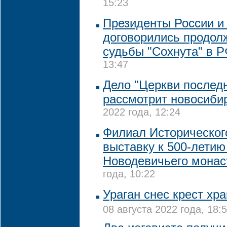
15:23
Президенты России и
договорились продол
судьбы "Сохнута" в 
13:47
Дело "Церкви последн
рассмотрит новосиби
2022 года, 12:24
Филиал Историческог
выставку к 500-летию
Новодевичьего мона
года, 10:22
Ураган снес крест хр
08 августа 2022 года, 18: