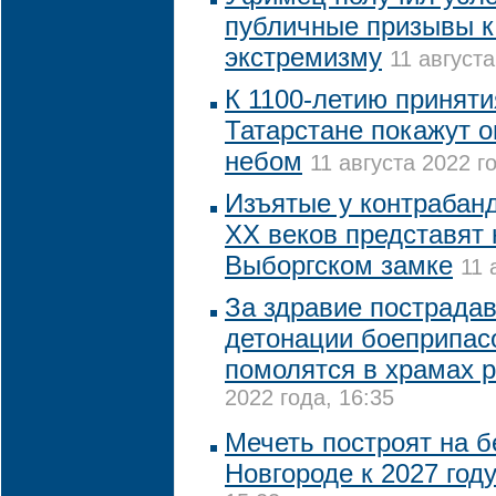
публичные призывы к
экстремизму
11 августа
К 1100-летию приняти
Татарстане покажут 
небом
11 августа 2022 го
Изъятые у контрабанд
XX веков представят 
Выборгском замке
11 
За здравие пострада
детонации боеприпас
помолятся в храмах 
2022 года, 16:35
Мечеть построят на 
Новгороде к 2027 год