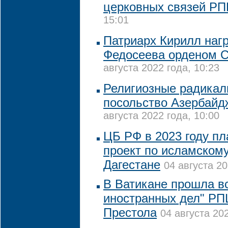
церковных связей Р
15:01
Патриарх Кирилл наг
Федосеева орденом С
августа 2022 года, 10:23
Религиозные радикал
посольство Азербайд
августа 2022 года, 10:00
ЦБ РФ в 2023 году пл
проект по исламскому
Дагестане
04 августа 20
В Ватикане прошла в
иностранных дел" РП
Престола
04 августа 202