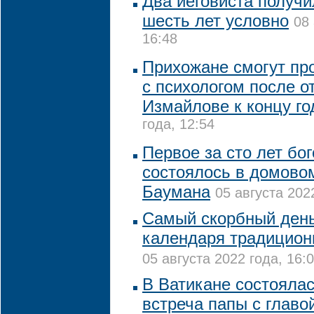
Два иеговиста получи
шесть лет условно
08 
16:48
Прихожане смогут пр
с психологом после о
Измайлове к концу го
года, 12:54
Первое за сто лет бо
состоялось в домово
Баумана
05 августа 202
Самый скорбный день
календаря традицион
05 августа 2022 года, 16:
В Ватикане состояла
встреча папы с глав