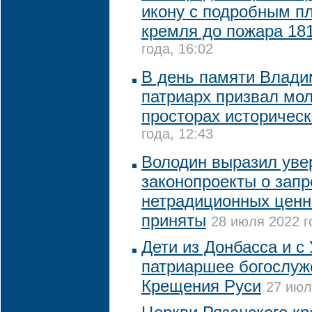
икону с подробным п
кремля до пожара 181
года, 16:02
В день памяти Влади
патриарх призвал мол
просторах историческ
года, 12:43
Володин выразил увер
законопроекты о запр
нетрадиционных ценн
приняты
28 июля 2022 г
Дети из Донбасса и с
патриаршее богослуж
Крещения Руси
27 июл