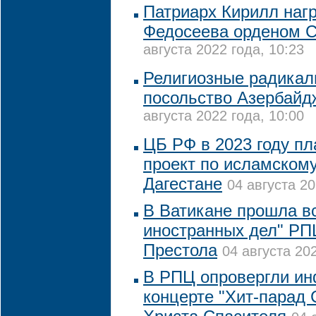
Патриарх Кирилл наг
Федосеева орденом С
августа 2022 года, 10:23
Религиозные радикал
посольство Азербайд
августа 2022 года, 10:00
ЦБ РФ в 2023 году пл
проект по исламскому
Дагестане
04 августа 20
В Ватикане прошла в
иностранных дел" РП
Престола
04 августа 202
В РПЦ опровергли и
концерте "Хит-парад