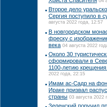
Христа Спасителя
04 
Второе дело уральско
Сергия поступило в с
августа 2022 года, 12:57
В новгородском мона
фреску с изображени
века
04 августа 2022 год
Около 30 туристичес
сформировали в Севе
1100-летию крещения
2022 года, 22:15
Имам ас-Садр на фон
Ираке призвал распу
страны
03 августа 2022 
Зеленский поручил п