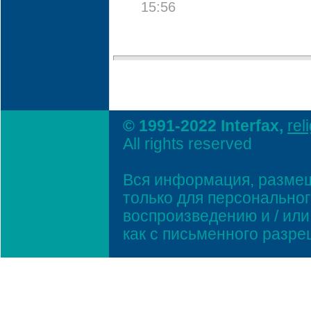
15:56
© 1991-2022 Interfax,
rel
All rights reserved
Вся информация, размещ
только для персонально
воспроизведению и / ил
как с письменного разр