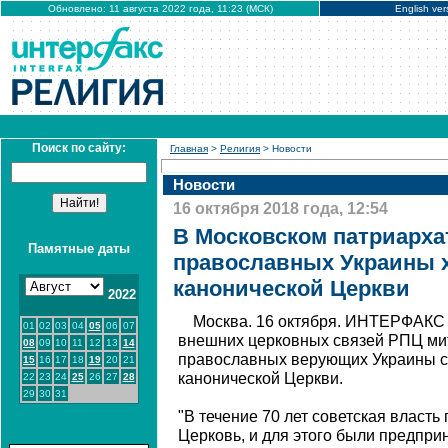
Обновлено: 11 августа 2022 года, 11:23 (МСК)
English ver
Поиск по сайту:
Главная
>
Религия
> Новости
Новости
16 октября 2018 года, 12:54
В Московском патриарх
Памятные даты
православных Украины 
канонической Церкви
2022
Москва. 16 октября. ИНТЕРФАКС 
01
02
03
04
05
06
07
внешних церковных связей РПЦ ми
08
09
10
11
12
13
14
православных верующих Украины с
15
16
17
18
19
20
21
канонической Церкви.
22
23
24
25
26
27
28
29
30
31
"В течение 70 лет советская власт
Церковь, и для этого были предпр