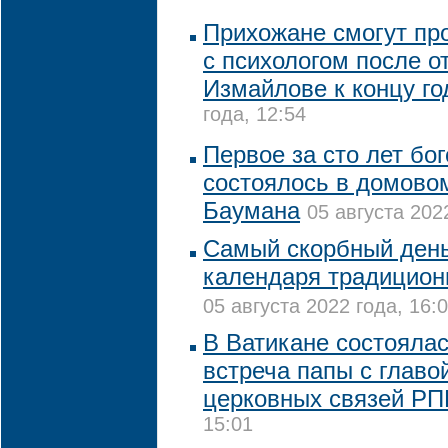
Прихожане смогут пр
с психологом после о
Измайлове к концу го
года, 12:54
Первое за сто лет бо
состоялось в домово
Баумана
05 августа 202
Самый скорбный день
календаря традицион
05 августа 2022 года, 16:
В Ватикане состояла
встреча папы с глав
церковных связей Р
15:01