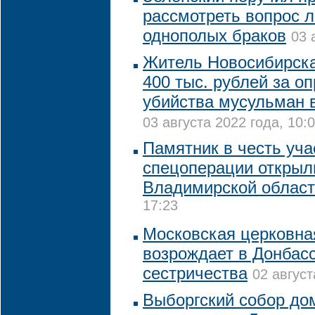
рассмотреть вопрос 
однополых браков
03 
Житель Новосибирск
400 тыс. рублей за о
убийства мусульман 
03 августа 2022 года, 10:
Памятник в честь уча
спецоперации открыл
Владимирской облас
17:23
Московская церковна
возрождает в Донбасс
сестричества
02 август
Выборгский собор до