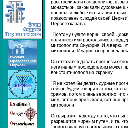
расстреливали священников, взрыв
монастыри, закрывали духовные шк
прошла, и любые испытания только
православных людей своей Церкви",
Первого канала.
"Поэтому будьте верны своей Церкв
политиков или раскольников, под
митрополита Онуфрия. И я верю, что
митрополит Иларион к православн
Он отказался давать прогнозы относ
негативным последствиям может п
Константинополя на Украину".
"Я не хотел бы делать дурные прог
сейчас будем говорить о том, что н
храмов, потом очень вероятно, что н
мол, вот они призывали, вот они пр
митрополит.
Он выразил надежду на то, что ны
разрешится мирным путем, и те, кто
"новосозданную раскольничью струк