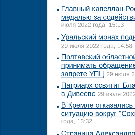
Главный капеллан Ро
медалью за содействи
июля 2022 года, 15:13
Уральский монах подн
29 июля 2022 года, 14:58
Полтавский областной
принимать обращение
запрете УПЦ
29 июля 2
Патриарх освятит Бл
в Дивееве
29 июля 2022
В Кремле отказались
ситуацию вокруг "Сох
года, 13:32
Страница Александро