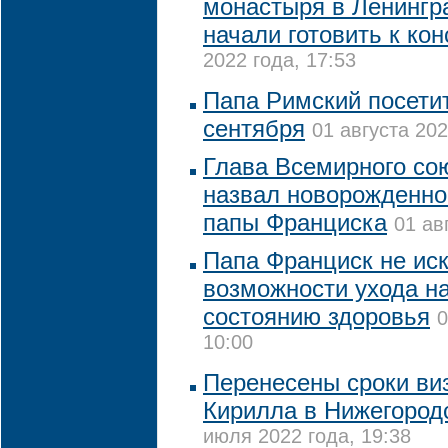
монастыря в Ленингр
начали готовить к ко
2022 года, 17:53
Папа Римский посетит
сентября
01 августа 202
Глава Всемирного со
назвал новорожденног
папы Франциска
01 ав
Папа Франциск не ис
возможности ухода на
состоянию здоровья
0
10:00
Перенесены сроки ви
Кирилла в Нижегород
июля 2022 года, 19:38