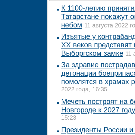
К 1100-летию приняти
Татарстане покажут 
небом
11 августа 2022 го
Изъятые у контрабанд
XX веков представят 
Выборгском замке
11 
За здравие пострада
детонации боеприпас
помолятся в храмах 
2022 года, 16:35
Мечеть построят на 
Новгороде к 2027 год
15:23
Президенты России и