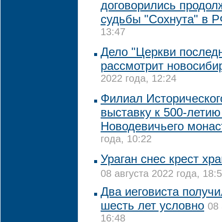
договорились продол
судьбы "Сохнута" в 
13:47
Дело "Церкви последн
рассмотрит новосиби
2022 года, 12:24
Филиал Историческог
выставку к 500-летию
Новодевичьего мона
года, 10:22
Ураган снес крест хр
08 августа 2022 года, 18:
Два иеговиста получи
шесть лет условно
08 
16:48