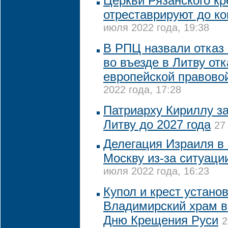
Церкви Рязанского к
отреставрируют до ко
июля 2022 года, 19:38
В РПЦ назвали отказ
во въезде в Литву отк
европейской правово
2022 года, 17:28
Патриарху Кириллу за
Литву до 2027 года
27
Делегация Израиля в 
Москву из-за ситуаци
июля 2022 года, 16:23
Купол и крест устано
Владимирский храм в
Дню Крещения Руси
2