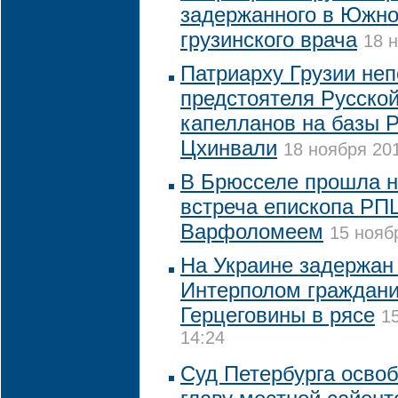
задержанного в Южно
грузинского врача
18 н
Патриарху Грузии не
предстоятеля Русской
капелланов на базы Р
Цхинвали
18 ноября 201
В Брюсселе прошла 
встреча епископа РП
Варфоломеем
15 нояб
На Украине задержан
Интерполом граждани
Герцеговины в рясе
1
14:24
Суд Петербурга освоб