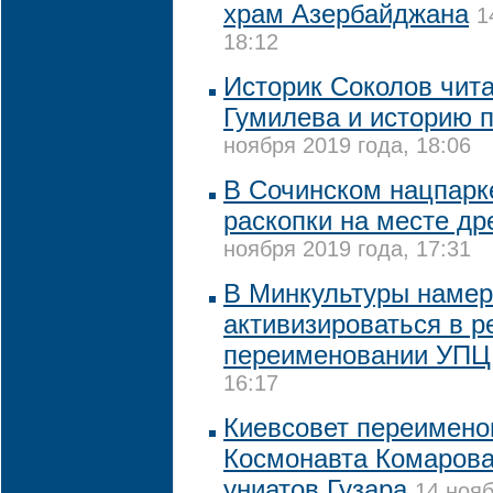
храм Азербайджана
1
18:12
Историк Соколов чит
Гумилева и историю 
ноября 2019 года, 18:06
В Сочинском нацпарк
раскопки на месте др
ноября 2019 года, 17:31
В Минкультуры наме
активизироваться в р
переименовании УПЦ
16:17
Киевсовет переимено
Космонавта Комарова
униатов Гузара
14 нояб