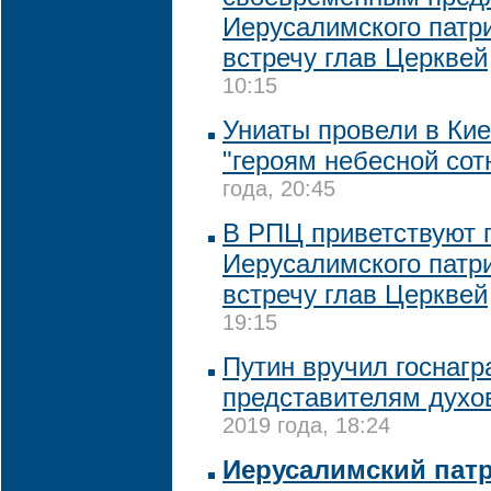
Иерусалимского патр
встречу глав Церквей
10:15
Униаты провели в Кие
"героям небесной сот
года, 20:45
В РПЦ приветствуют 
Иерусалимского патр
встречу глав Церквей
19:15
Путин вручил госнаг
представителям духо
2019 года, 18:24
Иерусалимский пат