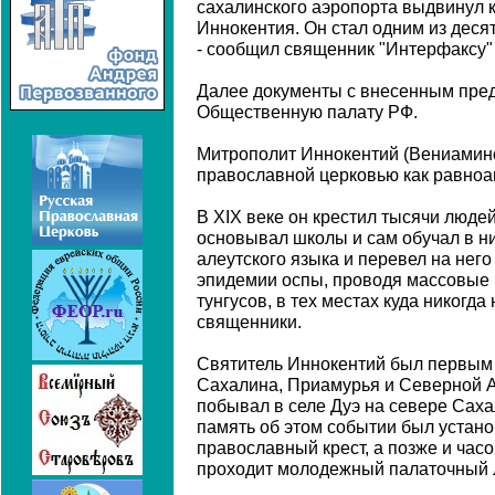
сахалинского аэропорта выдвинул 
Иннокентия. Он стал одним из деся
- сообщил священник "Интерфаксу" 
Далее документы с внесенным пре
Общественную палату РФ.
Митрополит Иннокентий (Вениамин
православной церковью как равноа
В XIX веке он крестил тысячи людей
основывал школы и сам обучал в н
алеутского языка и перевел на нег
эпидемии оспы, проводя массовые 
тунгусов, в тех местах куда никогд
священники.
Святитель Иннокентий был первым 
Сахалина, Приамурья и Северной А
побывал в селе Дуэ на севере Саха
память об этом событии был устан
православный крест, а позже и час
проходит молодежный палаточный л