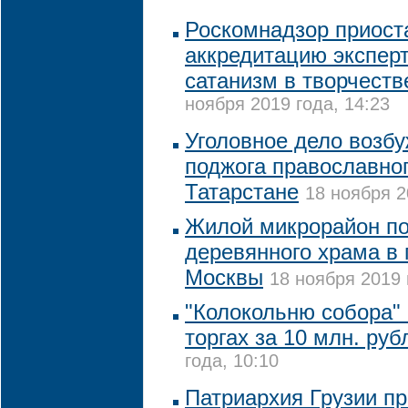
Роскомнадзор приост
аккредитацию экспер
сатанизм в творчеств
ноября 2019 года, 14:23
Уголовное дело возб
поджога православног
Татарстане
18 ноября 2
Жилой микрорайон по
деревянного храма в 
Москвы
18 ноября 2019 
"Колокольню собора"
торгах за 10 млн. руб
года, 10:10
Патриархия Грузии п