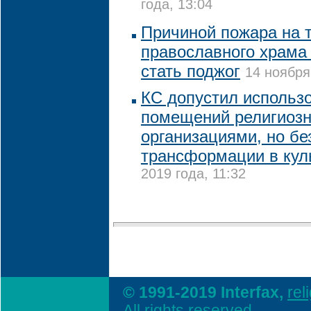
года, 13:04
Причиной пожара на 
православного храма 
стать поджог
14 ноября
КС допустил использ
помещений религиоз
организациями, но бе
трансформации в кул
2019 года, 11:32
© 1991-2019 Interfax,
rel
All rights reserved