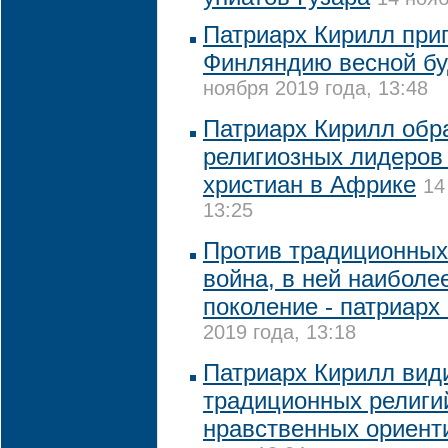
Патриарх Кирилл при
Финляндию весной бу
ноября 2019 года, 13:48
Патриарх Кирилл обр
религиозных лидеров
христиан в Африке
14
13:25
Против традиционных
война, в ней наиболе
поколение - патриарх
2019 года, 13:18
Патриарх Кирилл вид
традиционных религи
нравственных ориент