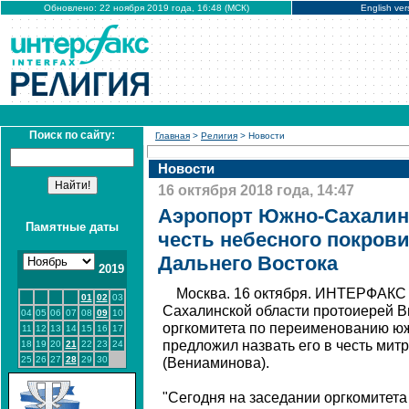
Обновлено: 22 ноября 2019 года, 16:48 (МСК)
English ver
Поиск по сайту:
Главная
>
Религия
> Новости
Новости
16 октября 2018 года, 14:47
Аэропорт Южно-Сахалинс
Памятные даты
честь небесного покров
Дальнего Востока
2019
Москва. 16 октября. ИНТЕРФАКС
01
02
03
Сахалинской области протоиерей В
04
05
06
07
08
09
10
оргкомитета по переименованию юж
11
12
13
14
15
16
17
предложил назвать его в честь мит
18
19
20
21
22
23
24
25
26
27
28
29
30
(Вениаминова).
"Сегодня на заседании оргкомитет