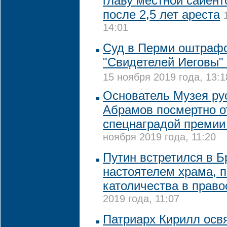
главу местной сайент
после 2,5 лет ареста
14:01
Суд в Перми оштраф
"Свидетелей Иеговы" 
15 ноября 2019 года, 13:1
Основатель Музея ру
Абрамов посмертно о
спецнаградой премии
ноября 2019 года, 11:20
Путин встретился в Б
настоятелем храма, 
католичества в прав
2019 года, 11:07
Патриарх Кирилл осв