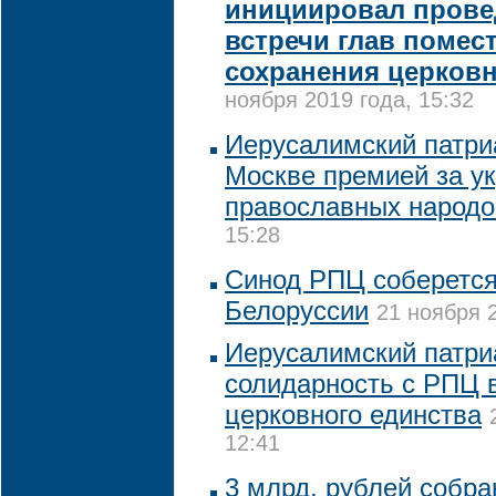
инициировал прове
встречи глав помес
сохранения церковн
ноября 2019 года, 15:32
Иерусалимский патри
Москве премией за у
православных народо
15:28
Синод РПЦ соберется
Белоруссии
21 ноября 2
Иерусалимский патри
солидарность с РПЦ 
церковного единства
12:41
3 млрд. рублей собра