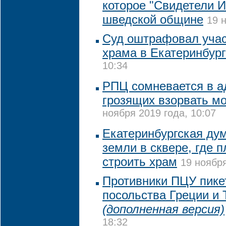
которое "Свидетели 
шведской общине
19 
Суд оштрафовал учас
храма в Екатеринбург
10:34
РПЦ сомневается в а
грозящих взорвать м
ноября 2019 года, 10:07
Екатеринбургская дум
земли в сквере, где 
строить храм
19 ноября
Противники ПЦУ пике
посольства Греции и 
(дополненная версия)
18:32