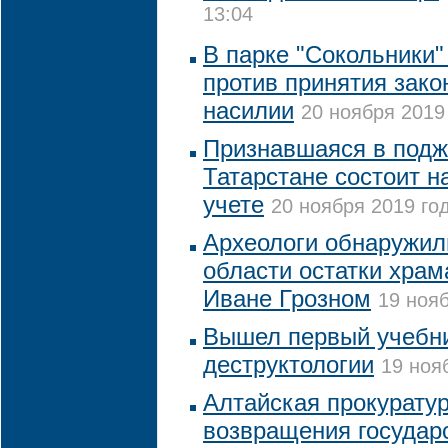
13:04
В парке "Сокольники"
против принятия зак
насилии
20 ноября 2019 
Признавшаяся в подж
Татарстане состоит н
учете
20 ноября 2019 год
Археологи обнаружил
области остатки храм
Иване Грозном
19 нояб
Вышел первый учебник
деструктологии
19 ноя
Алтайская прокурату
возвращения государс