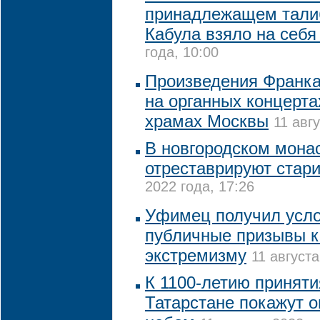
принадлежащем тали
Кабула взяло на себ
года, 10:00
Произведения Франка
на органных концерта
храмах Москвы
11 авг
В новгородском монас
отреставрируют стар
2022 года, 17:26
Уфимец получил усло
публичные призывы к
экстремизму
11 августа
К 1100-летию приняти
Татарстане покажут 