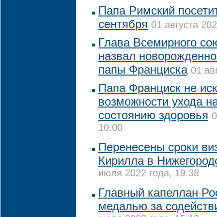
Папа Римский посетит
сентября
01 августа 202
Глава Всемирного со
назвал новорожденног
папы Франциска
01 ав
Папа Франциск не ис
возможности ухода на
состоянию здоровья
0
10:00
Перенесены сроки ви
Кирилла в Нижегород
июля 2022 года, 19:38
Главный капеллан Ро
медалью за содействи