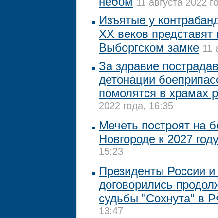
небом
11 августа 2022 го
Изъятые у контрабанд
XX веков представят 
Выборгском замке
11 
За здравие пострада
детонации боеприпас
помолятся в храмах 
2022 года, 16:35
Мечеть построят на 
Новгороде к 2027 год
15:23
Президенты России и
договорились продол
судьбы "Сохнута" в 
13:47