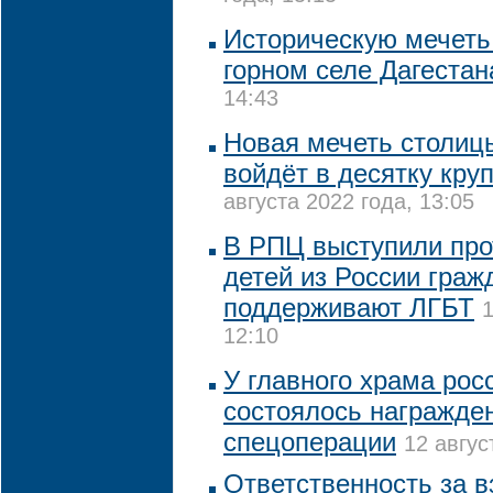
Историческую мечеть
горном селе Дагестан
14:43
Новая мечеть столиц
войдёт в десятку кру
августа 2022 года, 13:05
В РПЦ выступили про
детей из России граж
поддерживают ЛГБТ
1
12:10
У главного храма рос
состоялось награжде
спецоперации
12 авгус
Ответственность за в