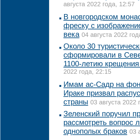
августа 2022 года, 12:57
В новгородском мона
фреску с изображени
века
04 августа 2022 год
Около 30 туристичес
сформировали в Севе
1100-летию крещения
2022 года, 22:15
Имам ас-Садр на фон
Ираке призвал распу
страны
03 августа 2022 
Зеленский поручил п
рассмотреть вопрос 
однополых браков
03 