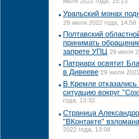
июля 2022 года, 15:13
Уральский монах подн
29 июля 2022 года, 14:58
Полтавский областной
принимать обращение
запрете УПЦ
29 июля 2
Патриарх освятит Бл
в Дивееве
29 июля 2022
В Кремле отказались
ситуацию вокруг "Сох
года, 13:32
Страница Александро
"ВКонтакте" взломан
2022 года, 13:08