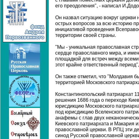
его преодоления", - написал И.Додо
Он назвал ситуацию вокруг церкви 
острых вопросов за всю историю пр
инициативой проведения Всеправо
территории своей страны.
"Мы - уникальная православная ст
сердце православного мира, и име
площадкой для встреч между всеми
этот крайне ответственный период",
Он также отметил, что "Молдавия б
территорией Московского патриарха
Константинопольский патриархат 11
решения 1686 года о переходе Кие
юрисдикцию Московского патриарха
под юрисдикцию Вселенского патриа
анафемы с глав двух неканонически
Киевского патриархата и Макария 
православной церкви. В РПЦ эти д
синод Русской православной церкв