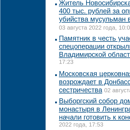
Житель Новосибирск
400 тыс. рублей за о
убийства мусульман 
03 августа 2022 года, 10:
Памятник в честь уча
спецоперации открыл
Владимирской облас
17:23
Московская церковна
возрождает в Донбасс
сестричества
02 август
Выборгский собор до
монастыря в Ленингр
начали готовить к ко
2022 года, 17:53