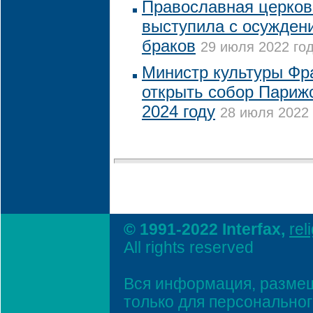
Православная церков
выступила с осужден
браков
29 июля 2022 год
Министр культуры Фр
открыть собор Париж
2024 году
28 июля 2022 
© 1991-2022 Interfax,
rel
All rights reserved
Вся информация, размещ
только для персонально