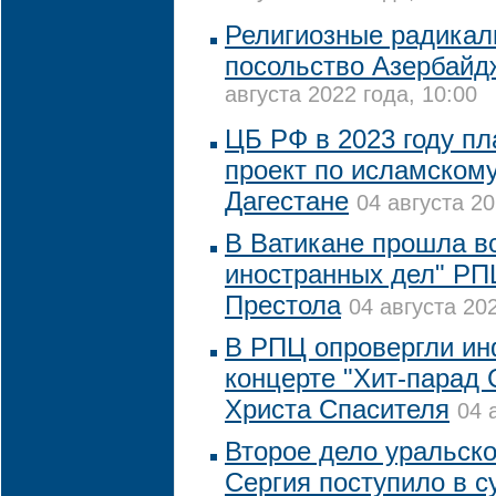
Религиозные радикал
посольство Азербайд
августа 2022 года, 10:00
ЦБ РФ в 2023 году пл
проект по исламскому
Дагестане
04 августа 20
В Ватикане прошла в
иностранных дел" РП
Престола
04 августа 202
В РПЦ опровергли и
концерте "Хит-парад
Христа Спасителя
04 
Второе дело уральско
Сергия поступило в с