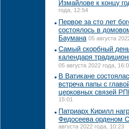
Измайлове к концу го
года, 12:54
Первое за сто лет бо
состоялось в домово
Баумана
05 августа 202
Самый скорбный день
календаря традицион
05 августа 2022 года, 16:
В Ватикане состояла
встреча папы с глав
церковных связей Р
15:01
Патриарх Кирилл наг
Федосеева орденом С
августа 2022 года, 10:23