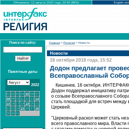
Обновлено: 12 августа 2022 года, 20:00 (МСК)
English ver
Поиск по сайту:
Главная
>
Религия
> Новости
Новости
16 октября 2018 года, 15:52
Додон предлагает прове
Памятные даты
Всеправославный Собор
2022
Кишинев. 16 октября. ИНТЕРФАК
Додон поддержал инициативу патри
01
02
03
04
05
06
07
о созыве Всеправославного Собора
08
09
10
11
12
13
14
стать площадкой для встреч между
15
16
17
18
19
20
21
Церквей.
22
23
24
25
26
27
28
29
30
31
"Церковный раскол может стать не
всего православного мира. Власти
с главами поместных церквей долж