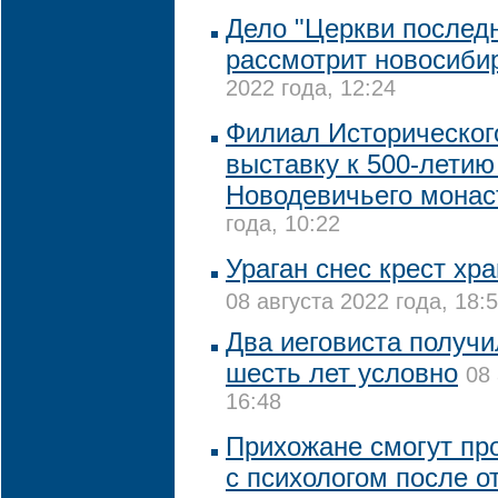
Дело "Церкви последн
рассмотрит новосиби
2022 года, 12:24
Филиал Историческог
выставку к 500-летию
Новодевичьего мона
года, 10:22
Ураган снес крест хр
08 августа 2022 года, 18:
Два иеговиста получи
шесть лет условно
08 
16:48
Прихожане смогут пр
с психологом после о