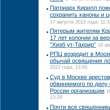
Патриарх Кирилл пож
сохранить каноны и ц
17 августа 2022 года, 11:3
Пятерым жителям Кры
17 лет колонии за ве
"Хизб ут-Тахрир"
16 ав
РПЦ возродит в Моск
обычай освящения л
2022 года, 13:55
Суд в Москве арестов
обвиняемого по делу 
России организации
1
13:28
Почти все священники