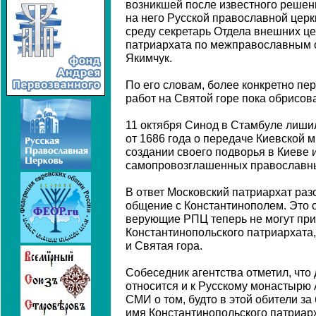
возникшей после известного решен
на него Русской православной церкв
среду секретарь Отдела внешних ц
патриархата по межправославным 
Якимчук.
По его словам, более конкретно п
работ на Святой горе пока обрисов
11 октября Синод в Стамбуле лиши
от 1686 года о передаче Киевской 
создании своего подворья в Киеве
самопровозглашенных православны
В ответ Московский патриархат раз
общение с Константинополем. Это о
верующие РПЦ теперь не могут при
Константинопольского патриархата,
и Святая гора.
Собеседник агентства отметил, что
относится и к Русскому монастырю 
СМИ о том, будто в этой обители з
имя Константинопольского патриарх