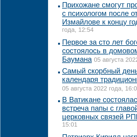
Прихожане смогут пр
с психологом после о
Измайлове к концу го
года, 12:54
Первое за сто лет бо
состоялось в домово
Баумана
05 августа 202
Самый скорбный день
календаря традицион
05 августа 2022 года, 16:
В Ватикане состояла
встреча папы с глав
церковных связей Р
15:01
Патриарх Кирилл наг