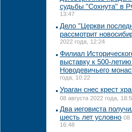
судьбы "Сохнута" в 
13:47
Дело "Церкви последн
рассмотрит новосиби
2022 года, 12:24
Филиал Историческог
выставку к 500-летию
Новодевичьего мона
года, 10:22
Ураган снес крест хр
08 августа 2022 года, 18:
Два иеговиста получи
шесть лет условно
08 
16:48