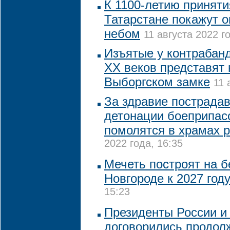
К 1100-летию приняти
Татарстане покажут 
небом
11 августа 2022 го
Изъятые у контрабанд
XX веков представят 
Выборгском замке
11 
За здравие пострада
детонации боеприпас
помолятся в храмах 
2022 года, 16:35
Мечеть построят на 
Новгороде к 2027 год
15:23
Президенты России и
договорились продол