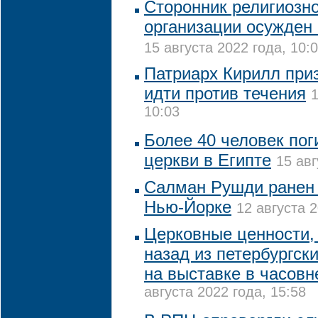
Сторонник религиозн
организации осужден 
15 августа 2022 года, 10:
Патриарх Кирилл при
идти против течения
1
10:03
Более 40 человек пог
церкви в Египте
15 авг
Салман Рушди ранен 
Нью-Йорке
12 августа 2
Церковные ценности, 
назад из петербургск
на выставке в часовн
августа 2022 года, 15:58