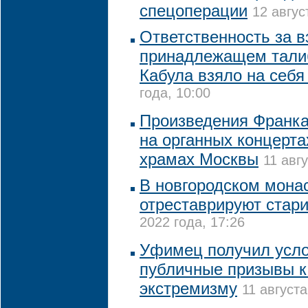
спецоперации
12 авгус
Ответственность за в
принадлежащем тали
Кабула взяло на себ
года, 10:00
Произведения Франка
на органных концерта
храмах Москвы
11 авг
В новгородском монас
отреставрируют стар
2022 года, 17:26
Уфимец получил усло
публичные призывы к
экстремизму
11 августа