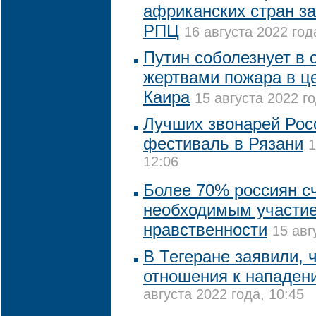
африканских стран за
РПЦ
16 августа 2022 год
Путин соболезнует в с
жертвами пожара в це
Каира
15 августа 2022 го
Лучших звонарей Рос
фестиваль в Рязани
1
12:06
Более 70% россиян с
необходимым участие
нравственности
15 авг
В Тегеране заявили, 
отношения к нападен
августа 2022 года, 10:45