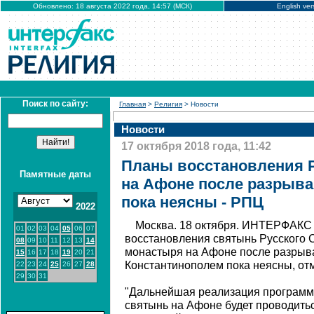
Обновлено: 18 августа 2022 года, 14:57 (МСК)
English ver
Поиск по сайту:
Главная
>
Религия
> Новости
Новости
17 октября 2018 года, 11:42
Планы восстановления 
Памятные даты
на Афоне после разрыва
пока неясны - РПЦ
2022
Москва. 18 октября. ИНТЕРФАКС 
01
02
03
04
05
06
07
восстановления святынь Русского
08
09
10
11
12
13
14
монастыря на Афоне после разрыва
15
16
17
18
19
20
21
Константинополем пока неясны, от
22
23
24
25
26
27
28
29
30
31
"Дальнейшая реализация программ
святынь на Афоне будет проводитьс