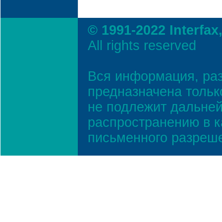
© 1991-2022 Interfax
All rights reserved
Вся информация, ра
предназначена тольк
не подлежит дальней
распространению в к
письменного разреш