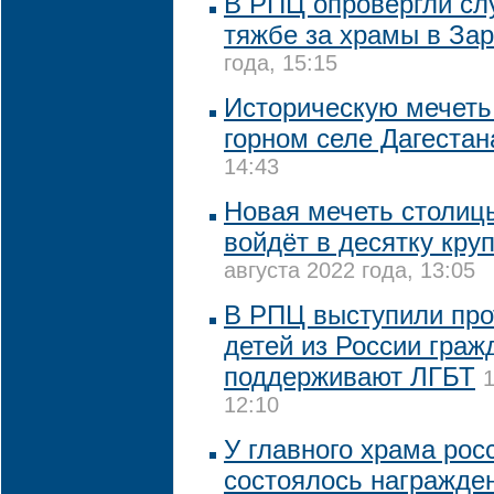
В РПЦ опровергли сл
тяжбе за храмы в За
года, 15:15
Историческую мечеть
горном селе Дагестан
14:43
Новая мечеть столиц
войдёт в десятку кру
августа 2022 года, 13:05
В РПЦ выступили про
детей из России граж
поддерживают ЛГБТ
1
12:10
У главного храма рос
состоялось награжде