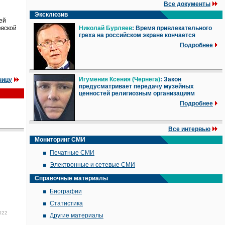
Все документы
Эксклюзив
ей
евской
Николай Бурляев
: Время привлекательного
греха на российском экране кончается
Подробнее
я
Игумения Ксения (Чернега)
: Закон
ницу
предусматривает передачу музейных
ценностей религиозным организациям
Подробнее
Все интервью
Мониторинг СМИ
Печатные СМИ
Электронные и сетевые СМИ
Справочные материалы
Биографии
Статистика
022
Другие материалы