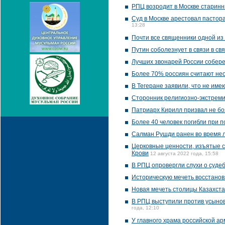
РПЦ возродит в Москве старин
Суд в Москве арестовал пастор
13:28
Почти все священники одной из
Путин соболезнует в связи в св
Лучших звонарей России собере
Более 70% россиян считают не
В Тегеране заявили, что не им
Сторонник религиозно-экстреми
Патриарх Кирилл призвал не бо
Более 40 человек погибли при п
Салман Рушди ранен во время 
Церковные ценности, изъятые ст
Крови
12 августа 2022 года, 15:58
В РПЦ опровергли слухи о суде
Историческую мечеть восстанов
Новая мечеть столицы Казахста
В РПЦ выступили против усынов
года, 12:10
У главного храма российской а