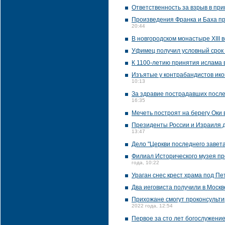
Ответственность за взрыв в п
Произведения Франка и Баха пр
20:44
В новгородском монастыре XIII
Уфимец получил условный срок 
К 1100-летию принятия ислама 
Изъятые у контрабандистов икон
10:13
За здравие пострадавших после
16:35
Мечеть построят на берегу Оки 
Президенты России и Израиля д
13:47
Дело "Церкви последнего завет
Филиал Исторического музея пр
года, 10:22
Ураган снес крест храма под П
Два иеговиста получили в Москв
Прихожане смогут проконсультир
2022 года, 12:54
Первое за сто лет богослужени