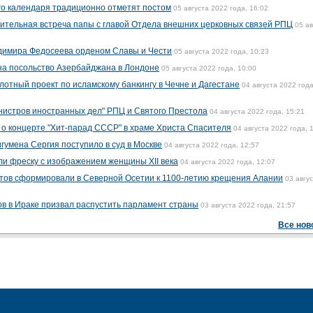
го календаря традиционно отметят постом
05 августа 2022 года, 16:02
ительная встреча папы с главой Отдела внешних церковных связей РПЦ
05 ав
димира Федосеева орденом Славы и Чести
05 августа 2022 года, 10:23
на посольство Азербайджана в Лондоне
05 августа 2022 года, 10:00
лотный проект по исламскому банкингу в Чечне и Дагестане
04 августа 2022 года
нистров иностранных дел" РПЦ и Святого Престола
04 августа 2022 года, 15:21
о концерте "Хит-парад СССР" в храме Христа Спасителя
04 августа 2022 года, 
игумена Сергия поступило в суд в Москве
04 августа 2022 года, 12:57
и фреску с изображением женщины XII века
04 августа 2022 года, 12:07
утов сформировали в Северной Осетии к 1100-летию крещения Алании
03 авгу
в в Ираке призвал распустить парламент страны
03 августа 2022 года, 21:57
Все нов