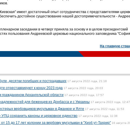
иков.
иевская" имеет достаточный опыт сотрудничества с представителями церкв
обеспечить достойное существование нашей достопримечательности - Андре
 пленарном заседании в четверг приняла за основу и в целом президентский
остях пользования Андреевской церковью национального заповедника "Софи
На главную стра
буле, десятки погибших и пострадавших
17 августа 2022 года, 21:18
те отреставрируют к концу 2023 года
17 августа 2022 года, 20:03
м гражданином Архангельской области
17 августа 2022 года, 17:57
надлежностей для беженцев из Донбасса и с Украины
17 августа 2022 года, 12:47
стерых вербовщиков мусульман в Джанкое и Ялте
17 августа 2022 года, 11:53
 УПЦ сохранить каноны и церковное единство
17 августа 2022 года, 11:38
т 15 до 17 лет колонии за вербовку мусульман в "Хизб ут-Тахрир"
16 августа 2