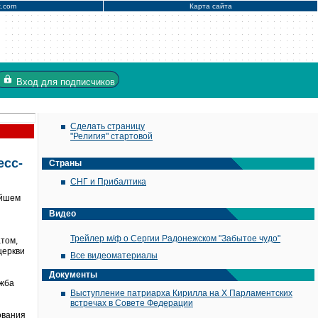
x.com
Карта сайта
Вход
для подписчиков
Сделать страницу
"Религия" стартовой
есс-
Страны
СНГ и Прибалтика
ейшем
Видео
Трейлер м/ф о Сергии Радонежском "Забытое чудо"
том,
церкви
Все видеоматериалы
Документы
ужба
Выступление патриарха Кирилла на X Парламентских
встречах в Совете Федерации
ования