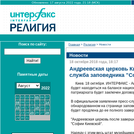
Обновлено: 17 августа 2022 года, 21:18 (МСК)
Поиск по сайту:
Главная
>
Религия
> Новости
Новости
18 октября 2018 года, 18:17
Андреевская церковь Ки
Памятные даты
служба заповедника "С
Киев. 18 октября. ИНТЕРФАКС - А
2022
будет находиться на балансе нацио
патриархата будет заключен догово
01
02
03
04
05
06
07
В официальном заявлении пресс-сл
08
09
10
11
12
13
14
обнародованном на странице заповед
15
16
17
18
19
20
21
будет продлена до ее полного заве
22
23
24
25
26
27
28
29
30
31
"Андреевская церковь после заверш
"Софии Киевской".
Наряду с этим весь штат музейщико