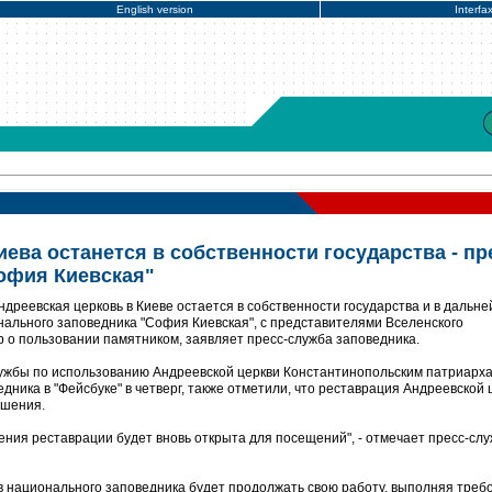
English version
Interfa
ева останется в собственности государства - пр
офия Киевская"
ндреевская церковь в Киеве остается в собственности государства и в дальн
нального заповедника "София Киевская", с представителями Вселенского
р о пользовании памятником, заявляет пресс-служба заповедника.
ужбы по использованию Андреевской церкви Константинопольским патриарха
ника в "Фейсбуке" в четверг, также отметили, что реставрация Андреевской 
ршения.
ения реставрации будет вновь открыта для посещений", - отмечает пресс-сл
в национального заповедника будет продолжать свою работу, выполняя треб