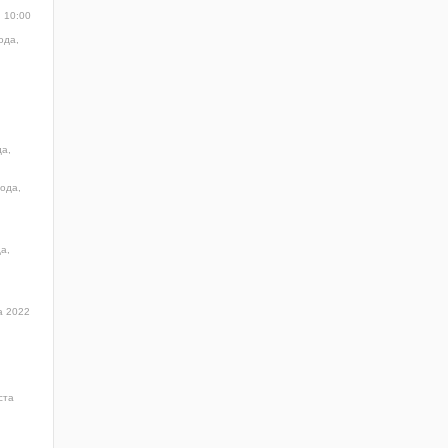
, 10:00
ода,
да,
года,
а,
а 2022
ста