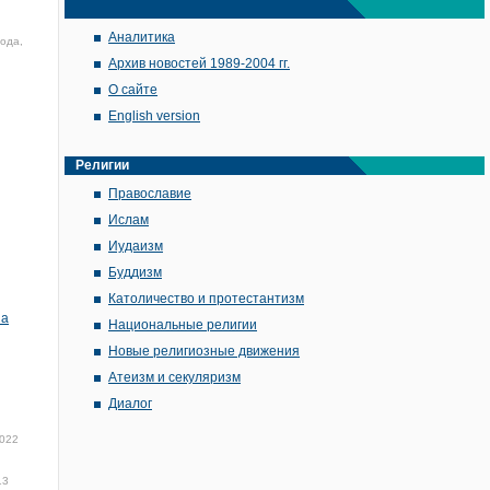
Аналитика
года,
Архив новостей 1989-2004 гг.
О сайте
English version
Религии
Православие
Ислам
Иудаизм
Буддизм
Католичество и протестантизм
на
Национальные религии
Новые религиозные движения
Атеизм и секуляризм
Диалог
2022
13