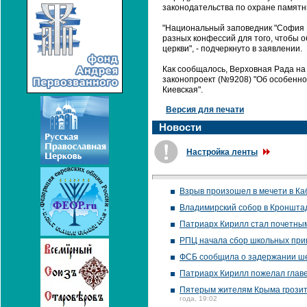
законодательства по охране памятн
"Национальный заповедник "София К
разных конфессий для того, чтобы 
церкви", - подчеркнуто в заявлении.
Как сообщалось, Верховная Рада на
законопроект (№9208) "Об особенн
Киевская".
Версия для печати
Новости
Настройка ленты
Взрыв произошел в мечети в Ка
Владимирский собор в Кронштад
Патриарх Кирилл стал почетны
РПЦ начала сбор школьных при
ФСБ сообщила о задержании ше
Патриарх Кирилл пожелал главе
Пятерым жителям Крыма грозит о
года, 19:02