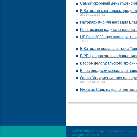
Самый скорбный день иудейско
В Ватикане состоялась продолж
2022 года, 15:01
Патриарх Кирилл наградил Вла
Религиозные радикалы напали 
ЦБ РФ в 2023 году планирует пи
19:23
В Ватикане прошла встреча "ми
В РПЦ опровергли информацию 
Второе дело уральского экс-схи
В новгородском монастыре нашл
Около 30 туристических маршр
2022 года, 22:15
Имам ас-Садр на фоне протесто
© 1991-2022 Interfax,
religion@interfax.ru
All rights reserved