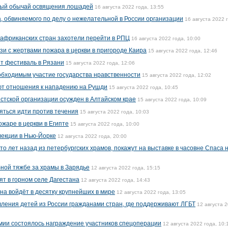
ный обычай освящения лошадей
16 августа 2022 года, 13:55
а, обвиняемого по делу о нежелательной в России организации
16 августа 2022 
 африканских стран захотели перейти в РПЦ
16 августа 2022 года, 10:00
язи с жертвами пожара в церкви в пригороде Каира
15 августа 2022 года, 12:46
т фестиваль в Рязани
15 августа 2022 года, 12:06
обходимым участие государства нравственности
15 августа 2022 года, 12:02
еют отношения к нападению на Рушди
15 августа 2022 года, 10:45
стской организации осужден в Алтайском крае
15 августа 2022 года, 10:09
яться идти против течения
15 августа 2022 года, 10:03
ожаре в церкви в Египте
15 августа 2022 года, 10:00
лекции в Нью-Йорке
12 августа 2022 года, 20:00
о лет назад из петербургских храмов, покажут на выставке в часовне Спаса 
бной тяжбе за храмы в Зарядье
12 августа 2022 года, 15:15
ят в горном селе Дагестана
12 августа 2022 года, 14:43
на войдёт в десятку крупнейших в мире
12 августа 2022 года, 13:05
ления детей из России гражданами стран, где поддерживают ЛГБТ
12 августа 
рмии состоялось награждение участников спецоперации
12 августа 2022 года, 10: