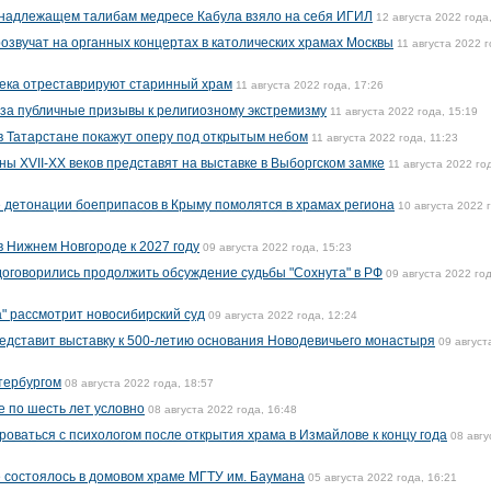
ринадлежащем талибам медресе Кабула взяло на себя ИГИЛ
12 августа 2022 года
озвучат на органных концертах в католических храмах Москвы
11 августа 2022 г
 века отреставрируют старинный храм
11 августа 2022 года, 17:26
за публичные призывы к религиозному экстремизму
11 августа 2022 года, 15:19
в Татарстане покажут оперу под открытым небом
11 августа 2022 года, 11:23
ы XVII-XX веков представят на выставке в Выборгском замке
11 августа 2022 го
 детонации боеприпасов в Крыму помолятся в храмах региона
10 августа 2022 
в Нижнем Новгороде к 2027 году
09 августа 2022 года, 15:23
оговорились продолжить обсуждение судьбы "Сохнута" в РФ
09 августа 2022 год
а" рассмотрит новосибирский суд
09 августа 2022 года, 12:24
едставит выставку к 500-летию основания Новодевичьего монастыря
09 август
етербургом
08 августа 2022 года, 18:57
е по шесть лет условно
08 августа 2022 года, 16:48
оваться с психологом после открытия храма в Измайлове к концу года
08 авгу
е состоялось в домовом храме МГТУ им. Баумана
05 августа 2022 года, 16:21