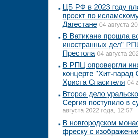
ЦБ РФ в 2023 году пл
проект по исламскому
Дагестане
04 августа 20
В Ватикане прошла в
иностранных дел" РП
Престола
04 августа 202
В РПЦ опровергли и
концерте "Хит-парад
Христа Спасителя
04 
Второе дело уральско
Сергия поступило в с
августа 2022 года, 12:57
В новгородском мона
фреску с изображени