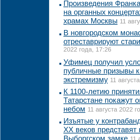
Произведения Франка
на органных концерта
храмах Москвы
11 авг
В новгородском монас
отреставрируют стар
2022 года, 17:26
Уфимец получил усло
публичные призывы к
экстремизму
11 августа
К 1100-летию приняти
Татарстане покажут 
небом
11 августа 2022 го
Изъятые у контрабанд
XX веков представят 
Выборгском замке
11 