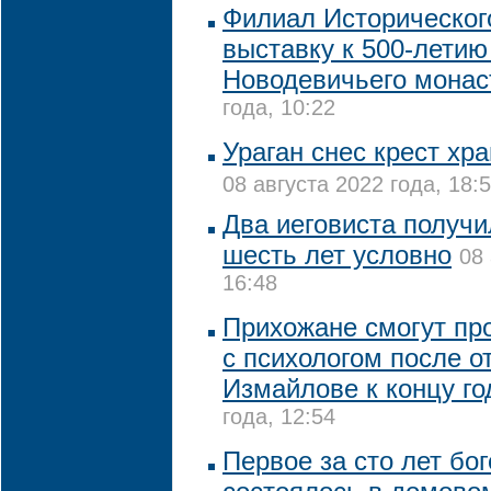
Филиал Историческог
выставку к 500-летию
Новодевичьего мона
года, 10:22
Ураган снес крест хр
08 августа 2022 года, 18:
Два иеговиста получи
шесть лет условно
08 
16:48
Прихожане смогут пр
с психологом после о
Измайлове к концу го
года, 12:54
Первое за сто лет бо