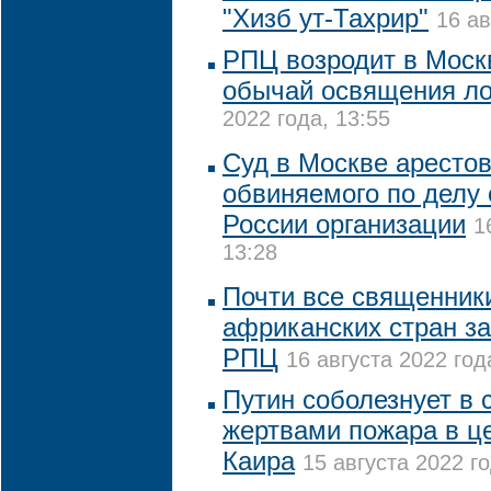
"Хизб ут-Тахрир"
16 ав
РПЦ возродит в Моск
обычай освящения л
2022 года, 13:55
Суд в Москве арестов
обвиняемого по делу 
России организации
1
13:28
Почти все священники
африканских стран за
РПЦ
16 августа 2022 год
Путин соболезнует в с
жертвами пожара в це
Каира
15 августа 2022 го