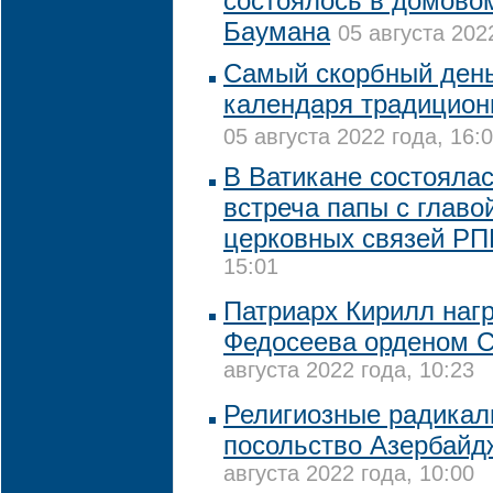
состоялось в домово
Баумана
05 августа 202
Самый скорбный день
календаря традицион
05 августа 2022 года, 16:
В Ватикане состояла
встреча папы с глав
церковных связей Р
15:01
Патриарх Кирилл наг
Федосеева орденом С
августа 2022 года, 10:23
Религиозные радикал
посольство Азербайд
августа 2022 года, 10:00