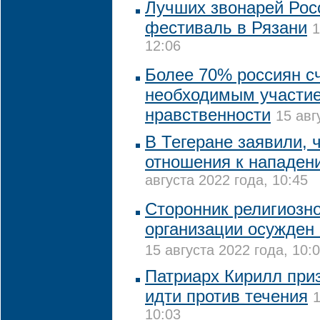
Лучших звонарей Рос
фестиваль в Рязани
1
12:06
Более 70% россиян с
необходимым участие
нравственности
15 авг
В Тегеране заявили, 
отношения к нападен
августа 2022 года, 10:45
Сторонник религиозн
организации осужден 
15 августа 2022 года, 10:
Патриарх Кирилл при
идти против течения
1
10:03