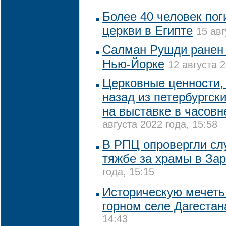
Более 40 человек пог
церкви в Египте
15 авг
Салман Рушди ранен 
Нью-Йорке
12 августа 2
Церковные ценности, 
назад из петербургск
на выставке в часовн
августа 2022 года, 15:58
В РПЦ опровергли сл
тяжбе за храмы в За
года, 15:15
Историческую мечеть
горном селе Дагестан
14:43