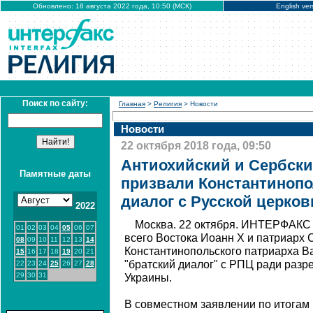
Обновлено: 18 августа 2022 года, 10:50 (МСК)
English ver
Поиск по сайту:
Главная
>
Религия
> Новости
Новости
22 октября 2018 года, 09:50
Антиохийский и Сербски
Памятные даты
призвали Константинопо
диалог с Русской церко
2022
Москва. 22 октября. ИНТЕРФАКС 
01
02
03
04
05
06
07
всего Востока Иоанн X и патриарх
08
09
10
11
12
13
14
Константинопольского патриарха 
15
16
17
18
19
20
21
"братский диалог" с РПЦ ради разр
22
23
24
25
26
27
28
29
30
31
Украины.
В совместном заявлении по итогам 