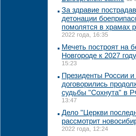
За здравие пострада
детонации боеприпас
помолятся в храмах 
2022 года, 16:35
Мечеть построят на 
Новгороде к 2027 год
15:23
Президенты России и
договорились продол
судьбы "Сохнута" в 
13:47
Дело "Церкви последн
рассмотрит новосиби
2022 года, 12:24