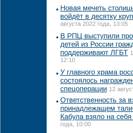
Новая мечеть столиц
войдёт в десятку кру
августа 2022 года, 13:05
В РПЦ выступили про
детей из России граж
поддерживают ЛГБТ
1
12:10
У главного храма рос
состоялось награжде
спецоперации
12 авгус
Ответственность за в
принадлежащем тали
Кабула взяло на себ
года, 10:00