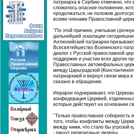
патриарха в Сербию отмечено, что
сложилось опасное положение, кот
продолжаться, не положив долгоср
всеми членами Православной церк
"По этой причине, учитывая срочну
дальнейшей эскалации сегодняшнег
Антиохийский патриархи призывают 
Всесвятейшество Вселенского патр
диалог с Русской православной цер
поддержке и участии всех других п
Православных автокефальных церк
между Царьградской (Константиноп
патриархией и вернул связи мира в
сказано в обращении.
Иерархи подчеркивают, что Церковь
конфедерация Церквей, отделенных 
которые действуют на основании св
"Только православная соборность 
того, чтобы конфликты между Церк
между ними, что стало бы угрозой 
- пишут религиозные лидеры.