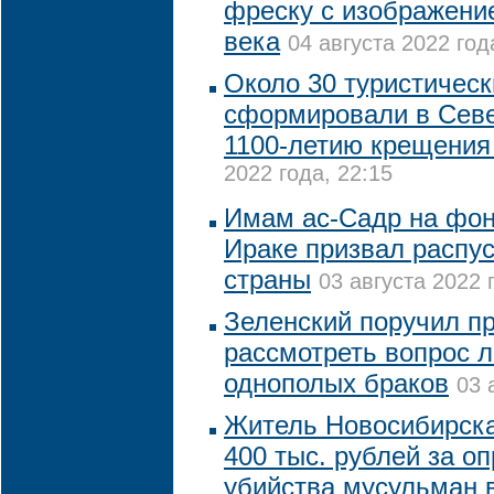
фреску с изображени
века
04 августа 2022 год
Около 30 туристичес
сформировали в Севе
1100-летию крещения
2022 года, 22:15
Имам ас-Садр на фон
Ираке призвал распу
страны
03 августа 2022 
Зеленский поручил п
рассмотреть вопрос 
однополых браков
03 
Житель Новосибирск
400 тыс. рублей за о
убийства мусульман 