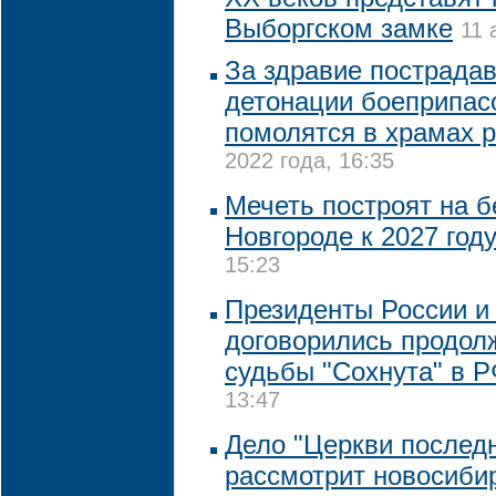
Выборгском замке
11 
За здравие пострада
детонации боеприпас
помолятся в храмах 
2022 года, 16:35
Мечеть построят на 
Новгороде к 2027 год
15:23
Президенты России и
договорились продол
судьбы "Сохнута" в 
13:47
Дело "Церкви последн
рассмотрит новосиби