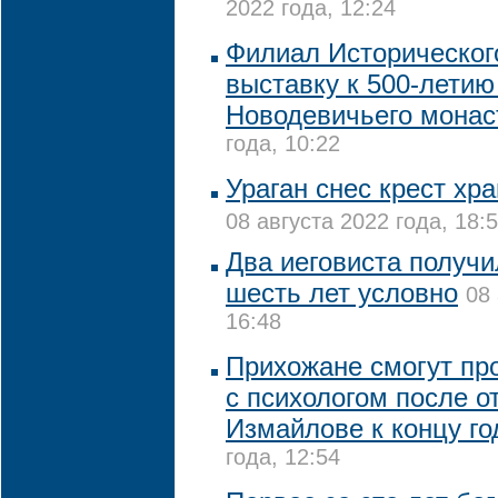
2022 года, 12:24
Филиал Историческог
выставку к 500-летию
Новодевичьего мона
года, 10:22
Ураган снес крест хр
08 августа 2022 года, 18:
Два иеговиста получи
шесть лет условно
08 
16:48
Прихожане смогут пр
с психологом после о
Измайлове к концу го
года, 12:54