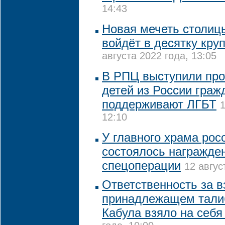
14:43
Новая мечеть столиц
войдёт в десятку кру
августа 2022 года, 13:05
В РПЦ выступили про
детей из России граж
поддерживают ЛГБТ
1
12:10
У главного храма рос
состоялось награжде
спецоперации
12 авгус
Ответственность за в
принадлежащем тали
Кабула взяло на себ