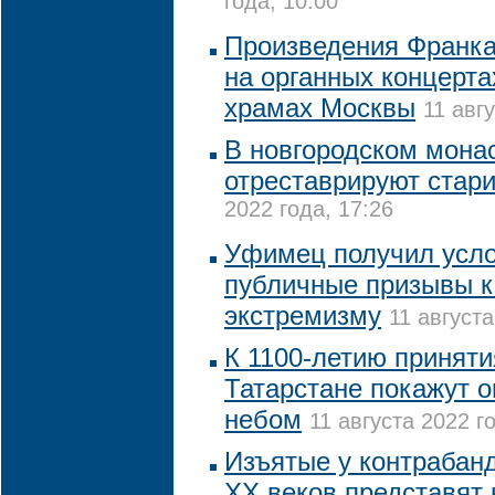
года, 10:00
Произведения Франка
на органных концерта
храмах Москвы
11 авг
В новгородском монас
отреставрируют стар
2022 года, 17:26
Уфимец получил усло
публичные призывы к
экстремизму
11 августа
К 1100-летию приняти
Татарстане покажут 
небом
11 августа 2022 го
Изъятые у контрабанд
XX веков представят 