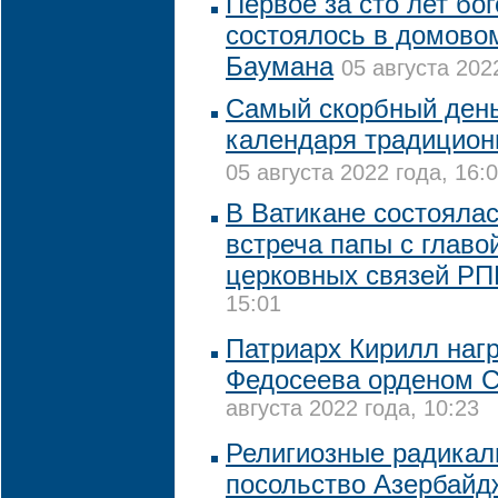
Первое за сто лет бо
состоялось в домово
Баумана
05 августа 202
Самый скорбный день
календаря традицион
05 августа 2022 года, 16:
В Ватикане состояла
встреча папы с глав
церковных связей Р
15:01
Патриарх Кирилл наг
Федосеева орденом С
августа 2022 года, 10:23
Религиозные радикал
посольство Азербайд