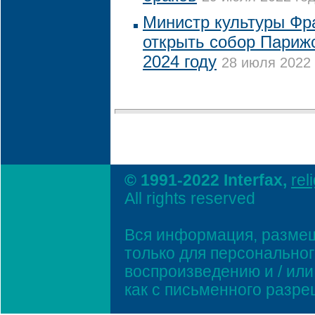
Министр культуры Фр
открыть собор Париж
2024 году
28 июля 2022 
© 1991-2022 Interfax,
rel
All rights reserved
Вся информация, размещ
только для персонально
воспроизведению и / ил
как с письменного разр