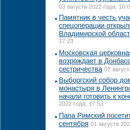
03 августа 2022 года, 10:
Памятник в честь уча
спецоперации открыл
Владимирской облас
17:23
Московская церковна
возрождает в Донбасс
сестричества
02 август
Выборгский собор до
монастыря в Ленингр
начали готовить к ко
2022 года, 17:53
Папа Римский посетит
сентября
01 августа 202