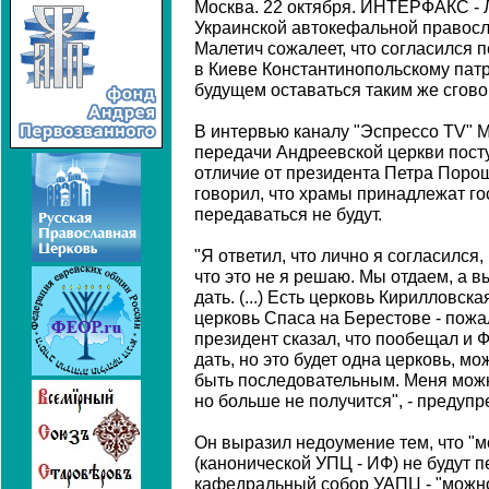
Москва. 22 октября. ИНТЕРФАКС -
Украинской автокефальной правос
Малетич сожалеет, что согласился 
в Киеве Константинопольскому патр
будущем оставаться таким же сгов
В интервью каналу "Эспрессо TV" М
передачи Андреевской церкви пост
отличие от президента Петра Поро
говорил, что храмы принадлежат го
передаваться не будут.
"Я ответил, что лично я согласился
что это не я решаю. Мы отдаем, а 
дать. (...) Есть церковь Кирилловска
церковь Спаса на Берестове - пожал
президент сказал, что пообещал и Ф
дать, но это будет одна церковь, мо
быть последовательным. Меня можн
но больше не получится", - предуп
Он выразил недоумение тем, что "
(канонической УПЦ - ИФ) не будут 
кафедральный собор УАПЦ - "можно 