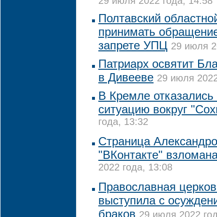
29 июля 2022 года, 14:58
Полтавский областной
принимать обращение
запрете УПЦ
29 июля 2
Патриарх освятит Бл
в Дивееве
29 июля 2022
В Кремле отказались
ситуацию вокруг "Сох
года, 13:32
Страница Александро
"ВКонтакте" взломан
2022 года, 13:08
Православная церков
выступила с осужден
браков
29 июля 2022 год