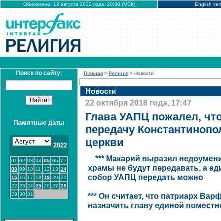
Обновлено: 12 августа 2022 года, 20:00 (МСК)
English ver
Поиск по сайту:
Главная
>
Религия
> Новости
Новости
22 октября 2018 года, 17:47
Глава УАПЦ пожалел, что
Памятные даты
передачу Константиноп
церкви
2022
*** Макарий выразил недоумени
01
02
03
04
05
06
07
храмы не будут передавать, а 
08
09
10
11
12
13
14
собор УАПЦ передать можно
15
16
17
18
19
20
21
22
23
24
25
26
27
28
29
30
31
*** Он считает, что патриарх Ва
назначить главу единой поместн