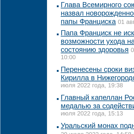
Глава Всемирного со
назвал новорожденног
папы Франциска
01 ав
Папа Франциск не ис
возможности ухода на
состоянию здоровья
0
10:00
Перенесены сроки ви
Кирилла в Нижегород
июля 2022 года, 19:38
Главный капеллан Ро
медалью за содействи
июля 2022 года, 15:13
Уральский монах подн