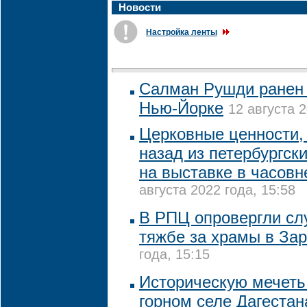
Новости
Настройка ленты
Салман Рушди ранен 
Нью-Йорке
12 августа 2
Церковные ценности, 
назад из петербургск
на выставке в часовн
августа 2022 года, 15:58
В РПЦ опровергли сл
тяжбе за храмы в За
года, 15:15
Историческую мечеть
горном селе Дагестан