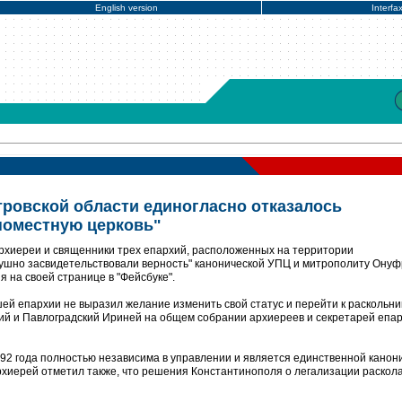
English version
Interfa
ровской области единогласно отказалось
поместную церковь"
Архиереи и священники трех епархий, расположенных на территории
ушно засвидетельствовали верность" канонической УПЦ и митрополиту Онуф
 на своей странице в "Фейсбуке".
й епархии не выразил желание изменить свой статус и перейти к раскольник
ий и Павлоградский Ириней на общем собрании архиереев и секретарей епа
92 года полностью независима в управлении и является единственной канон
хиерей отметил также, что решения Константинополя о легализации раскол