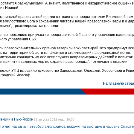
 и остаются раскольниками. А значит, молитвенное и евхаристическое общение
лит Ириней.
краинской православной церкви во главе с ее предстоятелем Блаженнейшим
семилостивого Бога о сохранении чистоты нашей православной веры и о да
земле", - резюмировал митрополит.
ание проходило при участии представителей Главного управления нацполици
ного управления СБУ.
ли правоохранительных органов заверили архипастырей, что предпримут все
ь на территории области конфликтов и столкновений на религиозной почве.
лительно сообщать им обо всех случаях неправомерных действий и попыток
я принятия законных мер по охране правопорядка", - отмечают в епархии.
ческой УПЦ выразило духовенство Запорожской, Одесской, Херсонской и Ров
оградский Иоасаф.
На главную стра
лекции в Нью-Йорке
12 августа 2022 года, 20:00
о лет назад из петербургских храмов, покажут на выставке в часовне Спаса 