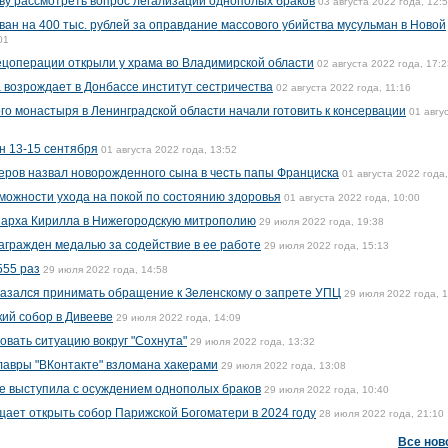
ву рассмотреть вопрос легализации однополых браков
03 августа 2022 года, 12:
н на 400 тыс. рублей за оправдание массового убийства мусульман в Новой
01
пецоперации открыли у храма во Владимирской области
02 августа 2022 года, 17:2
 возрождает в Донбассе институт сестричества
02 августа 2022 года, 11:16
го монастыря в Ленинградской области начали готовить к консервации
01 авгу
н 13-15 сентября
01 августа 2022 года, 13:52
еров назвал новорожденного сына в честь папы Франциска
01 августа 2022 года,
можности ухода на покой по состоянию здоровья
01 августа 2022 года, 10:00
иарха Кирилла в Нижегородскую митрополию
29 июля 2022 года, 19:38
агражден медалью за содействие в ее работе
29 июля 2022 года, 15:13
555 раз
29 июля 2022 года, 14:58
казался принимать обращение к Зеленскому о запрете УПЦ
29 июля 2022 года, 
ий собор в Дивееве
29 июля 2022 года, 14:09
овать ситуацию вокруг "Сохнута"
29 июля 2022 года, 13:32
авры "ВКонтакте" взломана хакерами
29 июля 2022 года, 13:08
е выступила с осуждением однополых браков
29 июля 2022 года, 10:40
ает открыть собор Парижской Богоматери в 2024 году
28 июля 2022 года, 21:10
Все нов