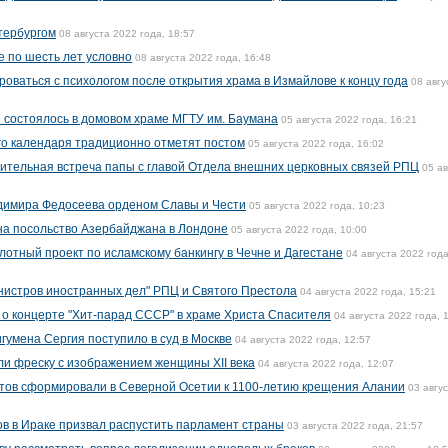
етербургом
08 августа 2022 года, 18:57
е по шесть лет условно
08 августа 2022 года, 16:48
оваться с психологом после открытия храма в Измайлове к концу года
08 авгу
е состоялось в домовом храме МГТУ им. Баумана
05 августа 2022 года, 16:21
го календаря традиционно отметят постом
05 августа 2022 года, 16:02
ительная встреча папы с главой Отдела внешних церковных связей РПЦ
05 ав
димира Федосеева орденом Славы и Чести
05 августа 2022 года, 10:23
на посольство Азербайджана в Лондоне
05 августа 2022 года, 10:00
лотный проект по исламскому банкингу в Чечне и Дагестане
04 августа 2022 года
нистров иностранных дел" РПЦ и Святого Престола
04 августа 2022 года, 15:21
о концерте "Хит-парад СССР" в храме Христа Спасителя
04 августа 2022 года, 
игумена Сергия поступило в суд в Москве
04 августа 2022 года, 12:57
и фреску с изображением женщины XII века
04 августа 2022 года, 12:07
утов сформировали в Северной Осетии к 1100-летию крещения Алании
03 авгу
в в Ираке призвал распустить парламент страны
03 августа 2022 года, 21:57