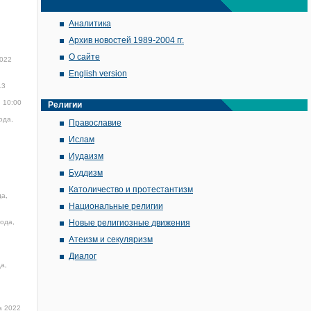
Аналитика
Архив новостей 1989-2004 гг.
О сайте
2022
English version
13
, 10:00
Религии
ода,
Православие
Ислам
Иудаизм
Буддизм
Католичество и протестантизм
да,
Национальные религии
года,
Новые религиозные движения
Атеизм и секуляризм
Диалог
а,
а 2022