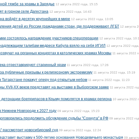
бной тяжбе за храмы в Зарядье
12 августа 2022 года, 15:15
ят в горном селе Дагестана
12 августа 2022 года, 14:43
на войдёт в десятку крупнейших в мире
12 августа 2022 года, 13:05
ления детей из России гражданами стран, где поддерживают ЛГБТ
12 августа 
рмии состоялось награждение участников спецоперации
12 августа 2022 года, 10:
ринадлежащем талибам медресе Кабула взяло на себя ИГИЛ
12 августа 2022 года
озвучат на органных концертах в католических храмах Москвы
11 августа 2022 г
 века отреставрируют старинный храм
11 августа 2022 года, 17:26
за публичные призывы к религиозному экстремизму
11 августа 2022 года, 15:19
в Татарстане покажут оперу под открытым небом
11 августа 2022 года, 11:23
ы XVII-XX веков представят на выставке в Выборгском замке
11 августа 2022 го
 детонации боеприпасов в Крыму помолятся в храмах региона
10 августа 2022 
в Нижнем Новгороде к 2027 году
09 августа 2022 года, 15:23
оговорились продолжить обсуждение судьбы "Сохнута" в РФ
09 августа 2022 год
а" рассмотрит новосибирский суд
09 августа 2022 года, 12:24
едставит выставку к 500-летию основания Новодевичьего монастыря
09 август