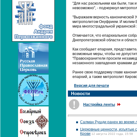
"Для нас раскольники как были, так
невозможно", - подчеркнул митропо
"Выражаем верность канонической У
митрополитом Онуфрием. И молим В
мира многострадальной украинской 
Отмечается, что епархиальное собр
Днепропетровской области и област
Как сообщает епархия, представите
возможные меры, чтобы не допустит
"Правоохранители просили незамед
незаконного завладения храмами дл
Ранее свою поддержку главе канони
епархий, а также митрополит Киров
Версия для печати
Новости
Настройка ленты
Салман Рушди ранен во время 
Церковные ценности, изъятые ст
Крови
12 августа 2022 года, 15:58