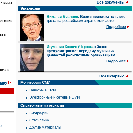
Все документы
 с ними
Эксклюзив
Николай Бурляев
: Время привлекательного
греха на российском экране кончается
ровании
Подробнее
и в
Игумения Ксения (Чернега)
: Закон
предусматривает передачу музейных
ценностей религиозным организациям
Подробнее
енской
Все интервью
Мониторинг СМИ
ницу
Печатные СМИ
Электронные и сетевые СМИ
Справочные материалы
Биографии
Статистика
на
Другие материалы