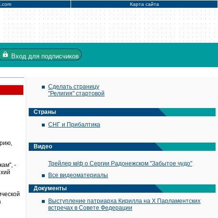
x.com
Карта сайта
Вход
для подписчиков
Сделать страницу
"Религия" стартовой
Страны
СНГ и Прибалтика
рию,
Видео
Трейлер м/ф о Сергии Радонежском "Забытое чудо"
ам", -
рхий
Все видеоматериалы
Документы
ической
Выступление патриарха Кирилла на X Парламентских
а
встречах в Совете Федерации