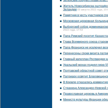
Зеленский поручил правительст
Житель Новосибирска оштрафова
Зеландии
03 августа 2022 года, 10:
Памятник в честь участников с
Московская церковная больница
Выборгский собор доминиканско
2022 года, 17:53
Папа Римский посетит Казахста
Глава Всемирного союза старов
Папа Франциск не исключил воз
Перенесены сроки визита патр
Главный капеллан Росгвардии н
Уральский монах поднял гирю 5
Полтавский областной совет от
Патриарх освятит Благовещенск
В Кремле отказались комментир
Страница Александро-Невской л
Православная церковь в Америк
Министр культуры Франции обещ