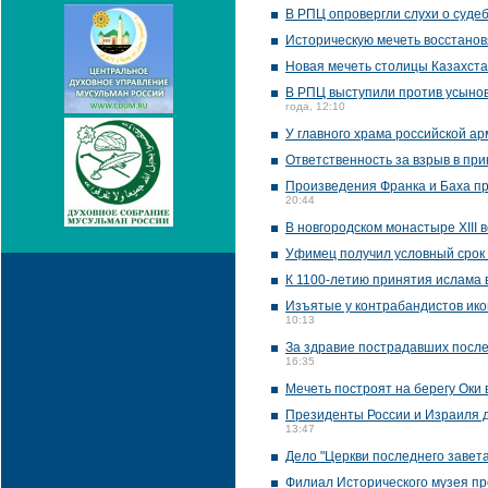
В РПЦ опровергли слухи о суде
Историческую мечеть восстанов
Новая мечеть столицы Казахста
В РПЦ выступили против усынов
года, 12:10
У главного храма российской а
Ответственность за взрыв в п
Произведения Франка и Баха пр
20:44
В новгородском монастыре XIII
Уфимец получил условный срок 
К 1100-летию принятия ислама 
Изъятые у контрабандистов икон
10:13
За здравие пострадавших после
16:35
Мечеть построят на берегу Оки 
Президенты России и Израиля д
13:47
Дело "Церкви последнего завет
Филиал Исторического музея пр