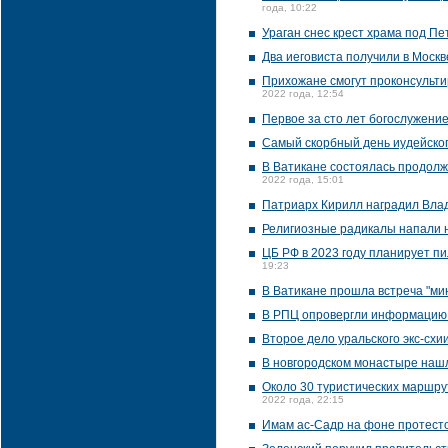
года, 10:22
Ураган снес крест храма под П
Два иеговиста получили в Москв
Прихожане смогут проконсультир
2022 года, 12:54
Первое за сто лет богослужени
Самый скорбный день иудейско
В Ватикане состоялась продолж
2022 года, 15:01
Патриарх Кирилл наградил Вла
Религиозные радикалы напали 
ЦБ РФ в 2023 году планирует пи
19:23
В Ватикане прошла встреча "ми
В РПЦ опровергли информацию 
Второе дело уральского экс-схи
В новгородском монастыре нашл
Около 30 туристических маршр
2022 года, 22:15
Имам ас-Садр на фоне протесто