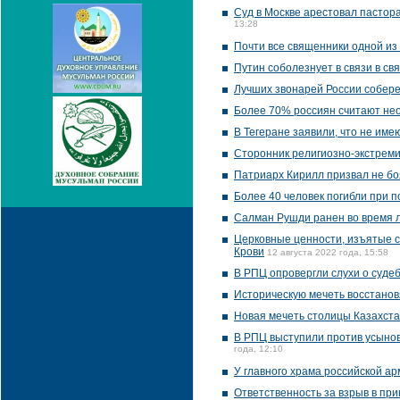
Суд в Москве арестовал пастор
13:28
Почти все священники одной из
Путин соболезнует в связи в св
Лучших звонарей России собере
Более 70% россиян считают не
В Тегеране заявили, что не им
Сторонник религиозно-экстреми
Патриарх Кирилл призвал не бо
Более 40 человек погибли при п
Салман Рушди ранен во время 
Церковные ценности, изъятые ст
Крови
12 августа 2022 года, 15:58
В РПЦ опровергли слухи о суде
Историческую мечеть восстанов
Новая мечеть столицы Казахста
В РПЦ выступили против усынов
года, 12:10
У главного храма российской а
Ответственность за взрыв в п