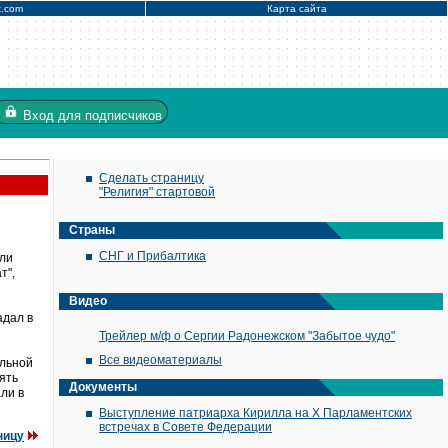
x.com
Карта сайта
Вход
для подписчиков
Сделать страницу
"Религия" стартовой
Страны
СНГ и Прибалтика
или
т",
Видео
адал в
Трейлер м/ф о Сергии Радонежском "Забытое чудо"
Все видеоматериалы
альной
ять
Документы
ли в
Выступление патриарха Кирилла на X Парламентских
встречах в Совете Федерации
ницу