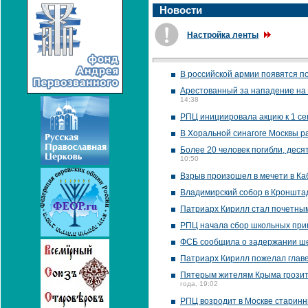
Новости
Настройка ленты
В российской армии появятся п
Арестованный за нападение на Р
14:38
РПЦ инициировала акцию к 1 се
В Хоральной синагоге Москвы р
Более 20 человек погибли, деся
10:50
Взрыв произошел в мечети в Ка
Владимирский собор в Кронштад
Патриарх Кирилл стал почетны
РПЦ начала сбор школьных при
ФСБ сообщила о задержании ше
Патриарх Кирилл пожелал главе
Пятерым жителям Крыма грозит о
года, 19:02
РПЦ возродит в Москве старин