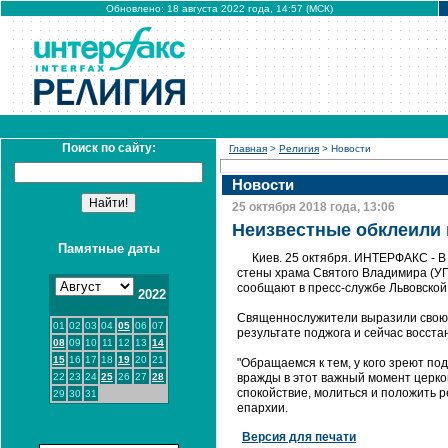
Обновлено: 18 августа 2022 года, 14:57 (МСК)
Поиск по сайту:
Главная
>
Религия
> Новости
Новости
25 октября 2018 года, 13:06
Неизвестные обклеили 
Памятные даты
Киев. 25 октября. ИНТЕРФАКС - В
стены храма Святого Владимира (УП
сообщают в пресс-службе Львовской
2022
Священнослужители выразили свою о
01
02
03
04
05
06
07
результате поджога и сейчас восста
08
09
10
11
12
13
14
15
16
17
18
19
20
21
"Обращаемся к тем, у кого зреют п
22
23
24
25
26
27
28
вражды в этот важный момент церко
спокойствие, молиться и положить р
29
30
31
епархии.
Версия для печати