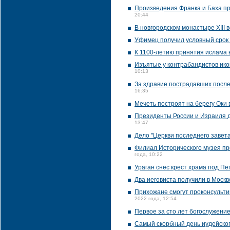
Произведения Франка и Баха пр
20:44
В новгородском монастыре XIII
Уфимец получил условный срок 
К 1100-летию принятия ислама 
Изъятые у контрабандистов икон
10:13
За здравие пострадавших после
16:35
Мечеть построят на берегу Оки 
Президенты России и Израиля д
13:47
Дело "Церкви последнего завет
Филиал Исторического музея пр
года, 10:22
Ураган снес крест храма под П
Два иеговиста получили в Москв
Прихожане смогут проконсультир
2022 года, 12:54
Первое за сто лет богослужени
Самый скорбный день иудейско