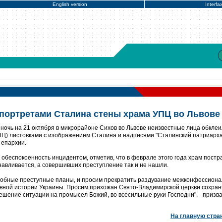
English version
Interfa
портретами Сталина стены храма УПЦ во Львове
 ночь на 21 октября в микрорайоне Сихов во Львове неизвестные лица обкле
Ц) листовками с изображением Сталина и надписями "Сталинский патриарха
 епархии.
беспокоенность инцидентом, отметив, что в феврале этого года храм постр
навливается, а совершивших преступление так и не нашли.
одобные преступные планы, и просим прекратить раздувание межконфессион
вной истории Украины. Просим прихожан Свято-Владимирской церкви сохран
ешение ситуации на промысел Божий, во всесильные руки Господни", - призва
На главную стра