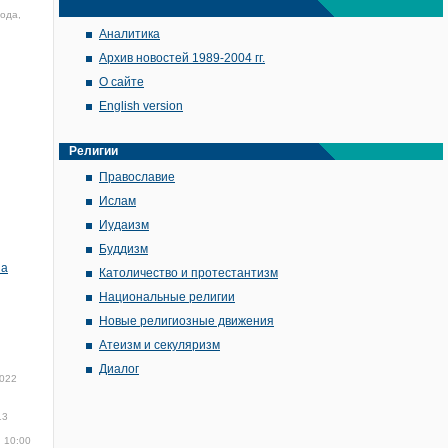
года,
Аналитика
Архив новостей 1989-2004 гг.
О сайте
English version
Религии
Православие
Ислам
Иудаизм
Буддизм
на
Католичество и протестантизм
Национальные религии
Новые религиозные движения
Атеизм и секуляризм
Диалог
2022
13
, 10:00