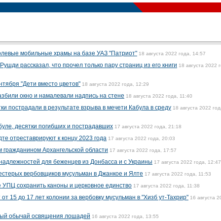
олевые мобильные храмы на базе УАЗ "Патриот"
18 августа 2022 года, 14:57
ушди рассказал, что прочел только пару страниц из его книги
18 августа 2022 г
нтября "Дети вместо цветов"
18 августа 2022 года, 12:29
азбили окно и намалевали надпись на стене
18 августа 2022 года, 11:40
тки пострадали в результате взрыва в мечети Кабула в среду
18 августа 2022 год
буле, десятки погибших и пострадавших
17 августа 2022 года, 21:18
те отреставрируют к концу 2023 года
17 августа 2022 года, 20:03
м гражданином Архангельской области
17 августа 2022 года, 17:57
надлежностей для беженцев из Донбасса и с Украины
17 августа 2022 года, 12:47
стерых вербовщиков мусульман в Джанкое и Ялте
17 августа 2022 года, 11:53
 УПЦ сохранить каноны и церковное единство
17 августа 2022 года, 11:38
т 15 до 17 лет колонии за вербовку мусульман в "Хизб ут-Тахрир"
16 августа 2
ный обычай освящения лошадей
16 августа 2022 года, 13:55