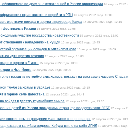
а, обвиняемого по делу о нежелательной в России организации
16 августа 2022 
 африканских стран захотели перейти в РПЦ
16 августа 2022 года, 10:00
язи с жертвами пожара в церкви в пригороде Каира
15 августа 2022 года, 12:46
т фестиваль в Рязани
15 августа 2022 года, 12:06
обходимым участие государства нравственности
15 августа 2022 года, 12:02
еют отношения к нападению на Рушди
15 августа 2022 года, 10:45
стской организации осужден в Алтайском крае
15 августа 2022 года, 10:09
яться идти против течения
15 августа 2022 года, 10:03
ожаре в церкви в Египте
15 августа 2022 года, 10:00
лекции в Нью-Йорке
12 августа 2022 года, 20:00
о лет назад из петербургских храмов, покажут на выставке в часовне Спаса 
бной тяжбе за храмы в Зарядье
12 августа 2022 года, 15:15
ят в горном селе Дагестана
12 августа 2022 года, 14:43
на войдёт в десятку крупнейших в мире
12 августа 2022 года, 13:05
ления детей из России гражданами стран, где поддерживают ЛГБТ
12 августа 
рмии состоялось награждение участников спецоперации
12 августа 2022 года, 10:
ринадлежащем талибам медресе Кабула взяло на себя ИГИЛ
12 августа 2022 года