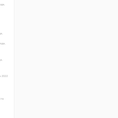
ода,
да,
года,
а,
а 2022
ста