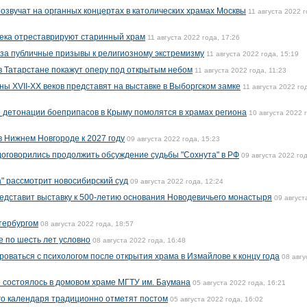
озвучат на органных концертах в католических храмах Москвы
11 августа 2022 г
 века отреставрируют старинный храм
11 августа 2022 года, 17:26
за публичные призывы к религиозному экстремизму
11 августа 2022 года, 15:19
в Татарстане покажут оперу под открытым небом
11 августа 2022 года, 11:23
ы XVII-XX веков представят на выставке в Выборгском замке
11 августа 2022 го
 детонации боеприпасов в Крыму помолятся в храмах региона
10 августа 2022 
в Нижнем Новгороде к 2027 году
09 августа 2022 года, 15:23
оговорились продолжить обсуждение судьбы "Сохнута" в РФ
09 августа 2022 год
а" рассмотрит новосибирский суд
09 августа 2022 года, 12:24
едставит выставку к 500-летию основания Новодевичьего монастыря
09 август
етербургом
08 августа 2022 года, 18:57
е по шесть лет условно
08 августа 2022 года, 16:48
оваться с психологом после открытия храма в Измайлове к концу года
08 авгу
е состоялось в домовом храме МГТУ им. Баумана
05 августа 2022 года, 16:21
го календаря традиционно отметят постом
05 августа 2022 года, 16:02