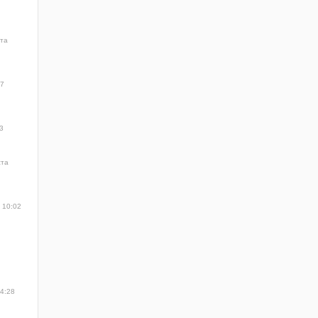
ста
57
3
ста
 10:02
14:28