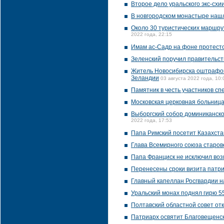
Второе дело уральского экс-схи
В новгородском монастыре нашл
Около 30 туристических маршр
2022 года, 22:15
Имам ас-Садр на фоне протесто
Зеленский поручил правительст
Житель Новосибирска оштрафова
Зеландии
03 августа 2022 года, 10:
Памятник в честь участников с
Московская церковная больница
Выборгский собор доминиканско
2022 года, 17:53
Папа Римский посетит Казахста
Глава Всемирного союза старов
Папа Франциск не исключил воз
Перенесены сроки визита патр
Главный капеллан Росгвардии н
Уральский монах поднял гирю 5
Полтавский областной совет от
Патриарх освятит Благовещенск