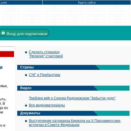
x.com
Карта сайта
Вход
для подписчиков
Сделать страницу
"Религия" стартовой
и
Страны
СНГ и Прибалтика
емьи,
Видео
Трейлер м/ф о Сергии Радонежском "Забытое чудо"
ыть,
. В
Все видеоматериалы
да он
ом
Документы
Выступление патриарха Кирилла на X Парламентских
встречах в Совете Федерации
о и