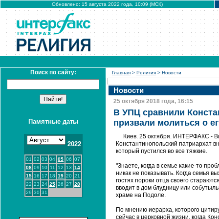
Обновлено: 15 августа 2022 года, 10:09 (МСК)
Поиск по сайту:
Главная
>
Религия
> Новости
Новости
25 октября 2018 года, 16:15
В УПЦ сравнили Конста
Памятные даты
призвали молиться о е
Киев. 25 октября. ИНТЕРФАКС - В
2022
Константинопольский патриархат вно
который пустился во все тяжкие.
01
02
03
04
05
06
07
"Знаете, когда в семье какие-то про
08
09
10
11
12
13
14
никак не показывать. Когда семья вы
15
16
17
18
19
20
21
гостях пороки отца своего стараются
22
23
24
25
26
27
28
вводит в дом блудницу или собутыль
29
30
31
храме на Подоле.
По мнению иерарха, которого цити
сейчас в церковной жизни, когда Кон