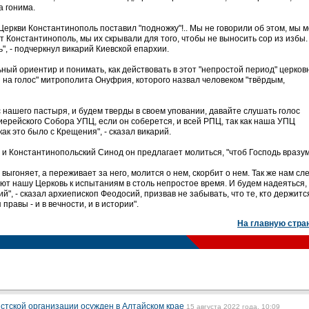
а гонима.
еркви Константинополь поставил "подножку"!.. Мы не говорили об этом, мы 
т Константинополь, мы их скрывали для того, чтобы не выносить сор из избы.
, - подчеркнул викарий Киевской епархии.
ьный ориентир и понимать, как действовать в этот "непростой период" церков
 на голос" митрополита Онуфрия, которого назвал человеком "твёрдым,
ос нашего пастыря, и будем тверды в своем уповании, давайте слушать голос
ерейского Собора УПЦ, если он соберется, и всей РПЦ, так как наша УПЦ
ак это было с Крещения", - сказал викарий.
и Константинопольский Синод он предлагает молиться, "чтоб Господь вразум
е выгоняет, а переживает за него, молится о нем, скорбит о нем. Так же нам сл
ают нашу Церковь к испытаниям в столь непростое время. И будем надеяться,
", - сказал архиепископ Феодосий, призвав не забывать, что те, кто держитс
правы - и в вечности, и в истории".
На главную стра
стской организации осужден в Алтайском крае
15 августа 2022 года, 10:09