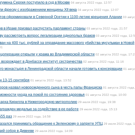
игумена Сергия поступило в суд в Москве
04 августа 2022 года, 12:57
и фреску с изображением женщины XII века
04 августа 2022 года, 12:07
утов сформировали в Северной Осетии к 1100-летию крещения Алании
03 авгу
в в Ираке призвал распустить парламент страны
03 августа 2022 года, 21:57
ву рассмотреть вопрос легализации однополых браков
03 августа 2022 года, 12:
н на 400 тыс. рублей за оправдание массового убийства мусульман в Новой
01
пецоперации открыли у храма во Владимирской области
02 августа 2022 года, 17:2
 возрождает в Донбассе институт сестричества
02 августа 2022 года, 11:16
го монастыря в Ленинградской области начали готовить к консервации
01 авгу
н 13-15 сентября
01 августа 2022 года, 13:52
еров назвал новорожденного сына в честь папы Франциска
01 августа 2022 года,
можности ухода на покой по состоянию здоровья
01 августа 2022 года, 10:00
иарха Кирилла в Нижегородскую митрополию
29 июля 2022 года, 19:38
агражден медалью за содействие в ее работе
29 июля 2022 года, 15:13
555 раз
29 июля 2022 года, 14:58
казался принимать обращение к Зеленскому о запрете УПЦ
29 июля 2022 года, 
ий собор в Дивееве
29 июля 2022 года, 14:09