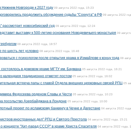
в Нижнем Новгороде к 2027 году
09 августа 2022 года, 15:23
оговорились продолжить обсуждение судьбы "Сохнута" в РФ
09 августа 2022 год
а" рассмотрит новосибирский суд
09 августа 2022 года, 12:24
едставит выставку к 500-летию основания Новодевичьего монастыря
09 август
етербургом
08 августа 2022 года, 18:57
е по шесть лет условно
08 августа 2022 года, 16:48
оваться с психологом после открытия храма в Измайлове к концу года
08 авгу
е состоялось в домовом храме МГТУ им. Баумана
05 августа 2022 года, 16:21
го календаря традиционно отметят постом
05 августа 2022 года, 16:02
ительная встреча папы с главой Отдела внешних церковных связей РПЦ
05 ав
димира Федосеева орденом Славы и Чести
05 августа 2022 года, 10:23
на посольство Азербайджана в Лондоне
05 августа 2022 года, 10:00
лотный проект по исламскому банкингу в Чечне и Дагестане
04 августа 2022 года
нистров иностранных дел" РПЦ и Святого Престола
04 августа 2022 года, 15:21
о концерте "Хит-парад СССР" в храме Христа Спасителя
04 августа 2022 года, 