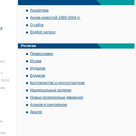
Аналитика
Архив новостей 1989-2004 гг.
О сайте
на
English version
Религии
Православие
Ислам
2022
Иудаизм
13
Буддизм
, 10:00
Католичество и протестантизм
ода,
Национальные религии
Новые религиозные движения
Атеизм и секуляризм
Диалог
да,
года,