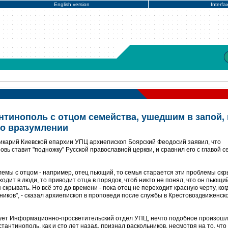
English version
Interfa
нтинополь с отцом семейства, ушедшим в запой, 
го вразумлении
икарий Киевской епархии УПЦ архиепископ Боярский Феодосий заявил, что
вь ставит "подножку" Русской православной церкви, и сравнил его с главой с
блемы с отцом - например, отец пьющий, то семья старается эти проблемы скр
ходит в люди, то приводит отца в порядок, чтоб никто не понял, что он пьющий
 скрывать. Но всё это до времени - пока отец не переходит красную черту, ког
ников", - сказал архиепископ в проповеди после службы в Крестовоздвиженск
рует Информационно-просветительский отдел УПЦ, нечто подобное произошл
стантинополь, как и сто лет назад, признал раскольников, несмотря на то, что