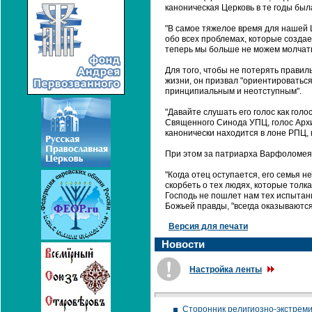
каноническая Церковь в те годы был
"В самое тяжелое время для нашей Ц
обо всех проблемах, которые создае
теперь мы больше не можем молчать"
Для того, чтобы не потерять правил
жизни, он призвал "ориентироваться
принципиальным и неотступным".
"Давайте слушать его голос как гол
Священного Синода УПЦ, голос Архи
канонически находится в лоне РПЦ, к
При этом за патриарха Варфоломея 
"Когда отец оступается, его семья н
скорбеть о тех людях, которые толк
Господь не пошлет нам тех испытаний
Божьей правды, "всегда оказываются 
Версия для печати
Новости
Настройка ленты
Сторонник религиозно-экстреми