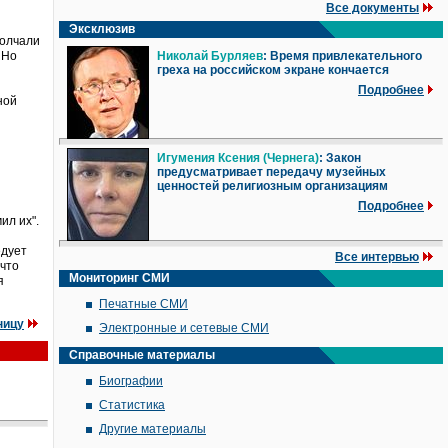
Все документы
Эксклюзив
молчали
 Но
Николай Бурляев
: Время привлекательного
греха на российском экране кончается
Подробнее
ной
Игумения Ксения (Чернега)
: Закон
предусматривает передачу музейных
ценностей религиозным организациям
Подробнее
ил их".
едует
Все интервью
 что
Мониторинг СМИ
я
Печатные СМИ
ницу
Электронные и сетевые СМИ
Справочные материалы
Биографии
Статистика
Другие материалы