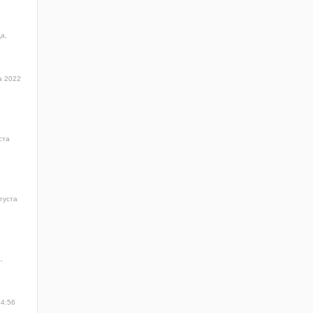
а,
а 2022
ста
густа
,
14:56