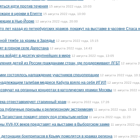
яться идти против течения
15 августа 2022 года, 10:03
ожаре в церкви в Египте
15 августа 2022 года, 10:00
лекции в Нью-Йорке
12 августа 2022 года, 20:00
о лет назад из петербургских храмов, покажут на выставке в часовне Спаса 
бной тяжбе за храмы в Зарядье
12 августа 2022 года, 15:15
ят в горном селе Дагестана
12 августа 2022 года, 14:43
на войдёт в десятку крупнейших в мире
12 августа 2022 года, 13:05
ления детей из России гражданами стран, где поддерживают ЛГБТ
12 августа 
рмии состоялось награждение участников спецоперации
12 августа 2022 года, 10:
ринадлежащем талибам медресе Кабула взяло на себя ИГИЛ
12 августа 2022 года
озвучат на органных концертах в католических храмах Москвы
11 августа 2022 г
 века отреставрируют старинный храм
11 августа 2022 года, 17:26
за публичные призывы к религиозному экстремизму
11 августа 2022 года, 15:19
в Татарстане покажут оперу под открытым небом
11 августа 2022 года, 11:23
ы XVII-XX веков представят на выставке в Выборгском замке
11 августа 2022 го
 детонации боеприпасов в Крыму помолятся в храмах региона
10 августа 2022 