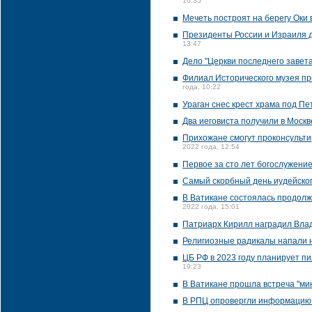
16:35
Мечеть построят на берегу Оки 
Президенты России и Израиля д
13:47
Дело "Церкви последнего завет
Филиал Исторического музея пр
года, 10:22
Ураган снес крест храма под П
Два иеговиста получили в Москв
Прихожане смогут проконсультир
2022 года, 12:54
Первое за сто лет богослужени
Самый скорбный день иудейско
В Ватикане состоялась продолж
2022 года, 15:01
Патриарх Кирилл наградил Вла
Религиозные радикалы напали 
ЦБ РФ в 2023 году планирует пи
19:23
В Ватикане прошла встреча "ми
В РПЦ опровергли информацию 