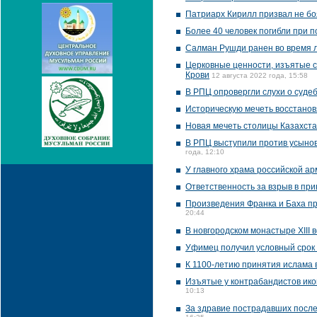
Патриарх Кирилл призвал не бо
Более 40 человек погибли при п
Салман Рушди ранен во время 
Церковные ценности, изъятые ст
Крови
12 августа 2022 года, 15:58
В РПЦ опровергли слухи о суде
Историческую мечеть восстанов
Новая мечеть столицы Казахста
В РПЦ выступили против усынов
года, 12:10
У главного храма российской а
Ответственность за взрыв в п
Произведения Франка и Баха пр
20:44
В новгородском монастыре XIII
Уфимец получил условный срок 
К 1100-летию принятия ислама 
Изъятые у контрабандистов икон
10:13
За здравие пострадавших после