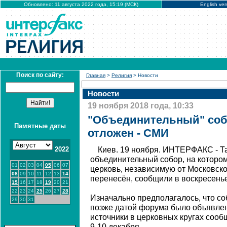
Обновлено: 11 августа 2022 года, 15:19 (МСК)
English ver
Поиск по сайту:
Главная
>
Религия
> Новости
Новости
19 ноября 2018 года, 10:33
"Объединительный" собо
Памятные даты
отложен - СМИ
2022
Киев. 19 ноября. ИНТЕРФАКС - 
объединительный собор, на которо
01
02
03
04
05
06
07
церковь, независимую от Московско
08
09
10
11
12
13
14
перенесён, сообщили в воскресень
15
16
17
18
19
20
21
22
23
24
25
26
27
28
Изначально предполагалось, что со
29
30
31
позже датой форума было объявлен
источники в церковных кругах сооб
9-10 декабря.