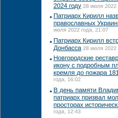
2024 году
28 июля 2022 
Патриарх Кирилл наз
православных Украи
июля 2022 года, 21:07
Патриарх Кирилл вст
Донбасса
28 июля 2022 
Новгородские рестав
икону с подробным п
кремля до пожара 181
года, 16:02
В день памяти Влади
патриарх призвал мол
просторах историческ
года, 12:43