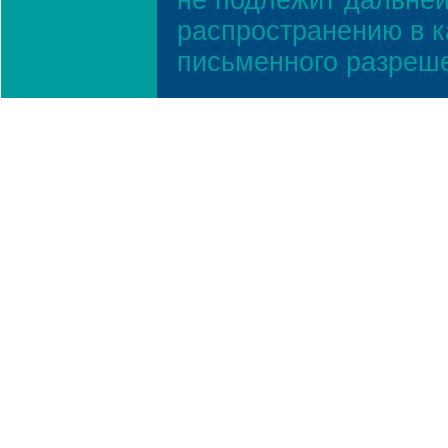
не подлежит дальней
распространению в к
письменного разреш