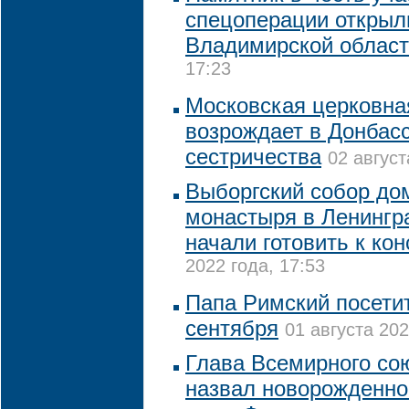
спецоперации открыл
Владимирской облас
17:23
Московская церковна
возрождает в Донбасс
сестричества
02 август
Выборгский собор до
монастыря в Ленингр
начали готовить к ко
2022 года, 17:53
Папа Римский посетит
сентября
01 августа 202
Глава Всемирного со
назвал новорожденног