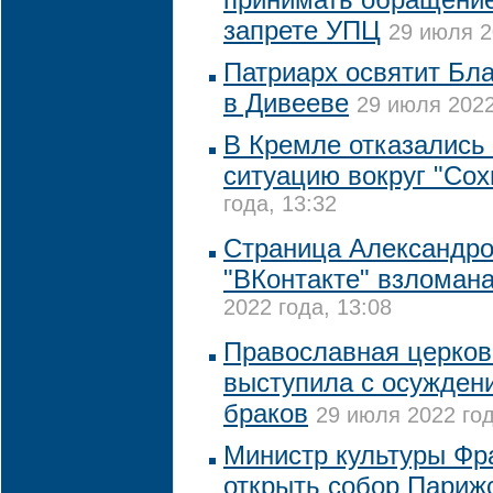
запрете УПЦ
29 июля 2
Патриарх освятит Бл
в Дивееве
29 июля 2022
В Кремле отказались
ситуацию вокруг "Сох
года, 13:32
Страница Александро
"ВКонтакте" взломан
2022 года, 13:08
Православная церков
выступила с осужден
браков
29 июля 2022 год
Министр культуры Фр
открыть собор Париж