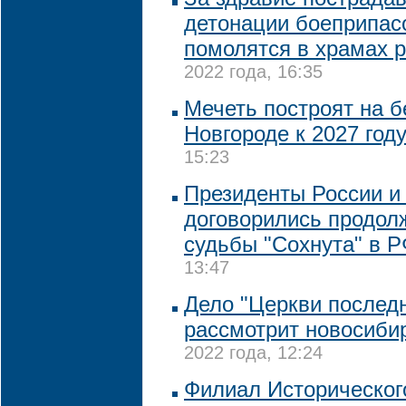
детонации боеприпас
помолятся в храмах 
2022 года, 16:35
Мечеть построят на 
Новгороде к 2027 год
15:23
Президенты России и
договорились продол
судьбы "Сохнута" в 
13:47
Дело "Церкви последн
рассмотрит новосиби
2022 года, 12:24
Филиал Историческог