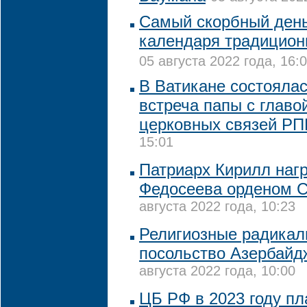
Самый скорбный день
календаря традицион
05 августа 2022 года, 16:
В Ватикане состояла
встреча папы с глав
церковных связей Р
15:01
Патриарх Кирилл наг
Федосеева орденом С
августа 2022 года, 10:23
Религиозные радикал
посольство Азербайд
августа 2022 года, 10:00
ЦБ РФ в 2023 году пл