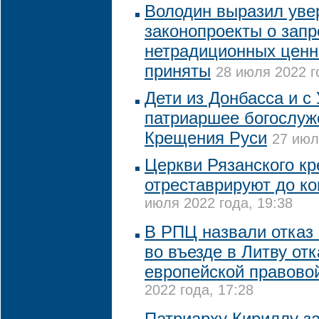
Володин выразил увер
законопроекты о запр
нетрадиционных ценн
приняты
28 июля 2022 г
Дети из Донбасса и с
патриаршее богослуж
Крещения Руси
27 июл
Церкви Рязанского к
отреставрируют до ко
июля 2022 года, 19:38
В РПЦ назвали отказ
во въезде в Литву отк
европейской правово
2022 года, 17:28
Патриарху Кириллу за