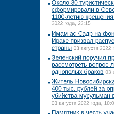
Около 30 туристичес
сформировали в Севе
1100-летию крещения
2022 года, 22:15
Имам ас-Садр на фон
Ираке призвал распу
страны
03 августа 2022 
Зеленский поручил п
рассмотреть вопрос 
однополых браков
03 
Житель Новосибирск
400 тыс. рублей за о
убийства мусульман 
03 августа 2022 года, 10:
Памятник в честь уча