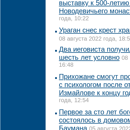
выставку к 500-летию
Новодевичьего мона
года, 10:22
Ураган снес крест хр
08 августа 2022 года, 18:
Два иеговиста получи
шесть лет условно
08 
16:48
Прихожане смогут пр
с психологом после о
Измайлове к концу го
года, 12:54
Первое за сто лет бо
состоялось в домово
Баумана
05 августа 202