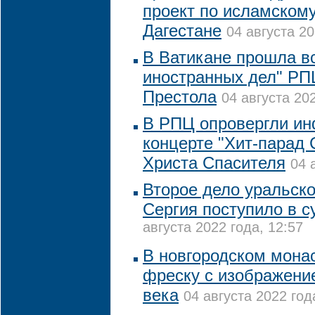
проект по исламскому
Дагестане
04 августа 20
В Ватикане прошла в
иностранных дел" РП
Престола
04 августа 202
В РПЦ опровергли и
концерте "Хит-парад
Христа Спасителя
04 
Второе дело уральско
Сергия поступило в с
августа 2022 года, 12:57
В новгородском мона
фреску с изображени
века
04 августа 2022 год