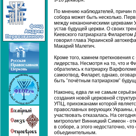
По мнению наблюдателей, причин п
собора может быть несколько. Перва
между неканоническими церквами Ук
устав будущей церкви. О своих тре
Киевского патриархата Филаретом 
говорил глава Украинской автокеф
Макарий Малетич.
Кроме того, камнем преткновения с
лидерства. Несмотря на то, что и Ф
обратились к патриарху Варфоломе
самоотвод, Филарет, однако, огова
быть "почётным патриархом" будущ
Наконец, едва ли не самым серьёз
создания новой церковной структуры
УПЦ, прихожанами которой являетс
православных верующих Украины, в
участвовать отказалась. На сегодня
митрополит Винницкий Симеон - отк
в соборе, а этого недостаточно, чт
объединительным.