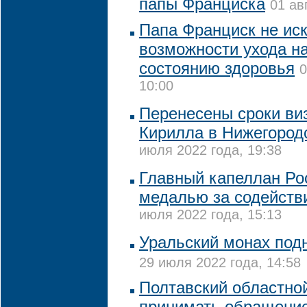
папы Франциска
01 ав
Папа Франциск не ис
возможности ухода на
состоянию здоровья
0
10:00
Перенесены сроки ви
Кирилла в Нижегород
июля 2022 года, 19:38
Главный капеллан Ро
медалью за содействи
июля 2022 года, 15:13
Уральский монах подн
29 июля 2022 года, 14:58
Полтавский областной
принимать обращение