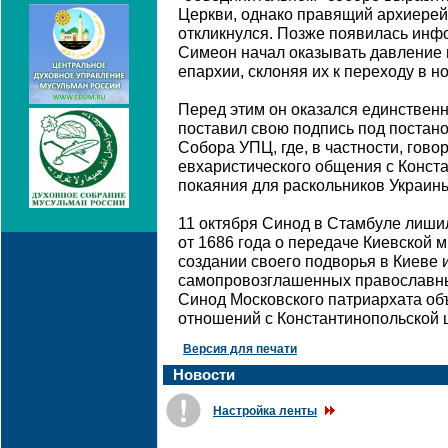
Церкви, однако правящий архиерей 
откликнулся. Позже появилась инф
Симеон начал оказывать давление
епархии, склоняя их к переходу в н
Перед этим он оказался единствен
поставил свою подпись под постан
Собора УПЦ, где, в частности, гово
евхаристического общения с Конст
покаяния для раскольников Украин
11 октября Синод в Стамбуле лиши
от 1686 года о передаче Киевской 
создании своего подворья в Киеве
самопровозглашенных православных
Синод Московского патриархата об
отношений с Константинопольской 
Версия для печати
Новости
Настройка ленты