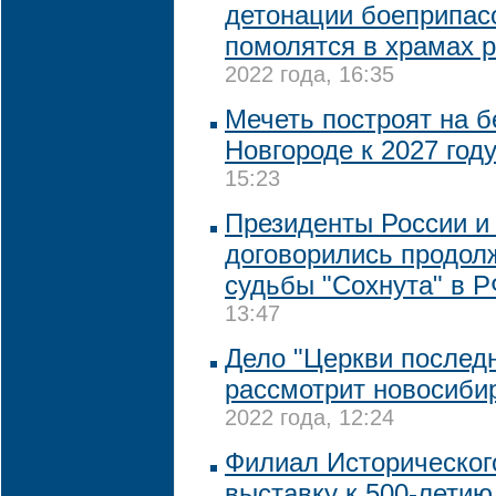
детонации боеприпас
помолятся в храмах 
2022 года, 16:35
Мечеть построят на 
Новгороде к 2027 год
15:23
Президенты России и
договорились продол
судьбы "Сохнута" в 
13:47
Дело "Церкви последн
рассмотрит новосиби
2022 года, 12:24
Филиал Историческог
выставку к 500-летию