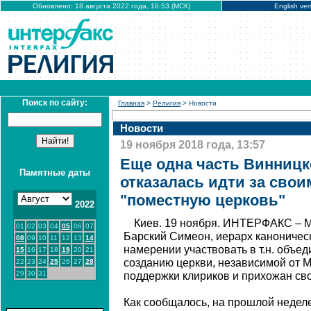
Обновлено: 18 августа 2022 года, 16:53 (МСК)
English ver
Поиск по сайту:
Главная
>
Религия
> Новости
Новости
19 ноября 2018 года, 13:57
Еще одна часть Винницк
Памятные даты
отказалась идти за свои
"поместную церковь"
2022
Киев. 19 ноября. ИНТЕРФАКС – М
01
02
03
04
05
06
07
Барский Симеон, иерарх каноничес
08
09
10
11
12
13
14
намерении участвовать в т.н. объе
15
16
17
18
19
20
21
созданию церкви, независимой от 
22
23
24
25
26
27
28
29
30
31
поддержки клириков и прихожан св
Как сообщалось, на прошлой недел