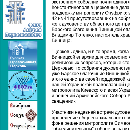
экстренном собрании почти единог
Константинополя в церковные дела
поддержку митрополиту Онуфрию: з
42 из 44 присутствовавших на собр
же к духовенству областного центр
Барского благочиния Винницкой еп
Владимир Тютенко, настоятель храм
Винница.
"Церковь едина, и в то время, когд
Винницкой епархии для совместног
религиозных вопросов, которые ст
Церковью, то собрания духовенства
уже Барское благочиние Винницкой
этого единства своей поддержкой к
нашей Украинской православной цер
митрополита Киевского и всея Ук
и решений Архиерейского Собора УП
священник.
Участники недавней встречи духов
проведение общеепархиального соб
фоне решения митрополита Симеон
"объединительном" соборе выразит