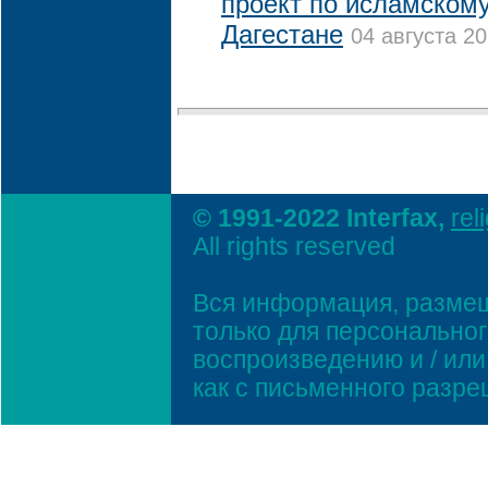
проект по исламскому
Дагестане
04 августа 20
© 1991-2022 Interfax,
rel
All rights reserved
Вся информация, размещ
только для персонально
воспроизведению и / ил
как с письменного разр