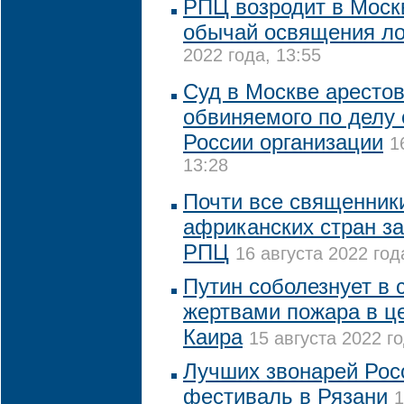
РПЦ возродит в Моск
обычай освящения л
2022 года, 13:55
Суд в Москве арестов
обвиняемого по делу 
России организации
1
13:28
Почти все священники
африканских стран за
РПЦ
16 августа 2022 год
Путин соболезнует в с
жертвами пожара в це
Каира
15 августа 2022 го
Лучших звонарей Рос
фестиваль в Рязани
1