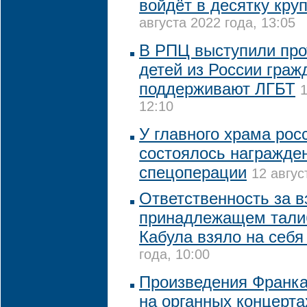
войдёт в десятку кру
августа 2022 года, 13:05
В РПЦ выступили про
детей из России граж
поддерживают ЛГБТ
1
12:10
У главного храма рос
состоялось награжде
спецоперации
12 авгус
Ответственность за в
принадлежащем тали
Кабула взяло на себ
года, 10:00
Произведения Франка
на органных концерта