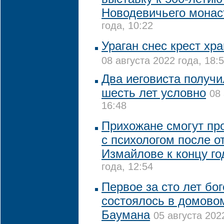
Новодевичьего мона
года, 10:22
Ураган снес крест хр
08 августа 2022 года, 18:
Два иеговиста получи
шесть лет условно
08 
16:48
Прихожане смогут пр
с психологом после о
Измайлове к концу го
года, 12:54
Первое за сто лет бо
состоялось в домово
Баумана
05 августа 202