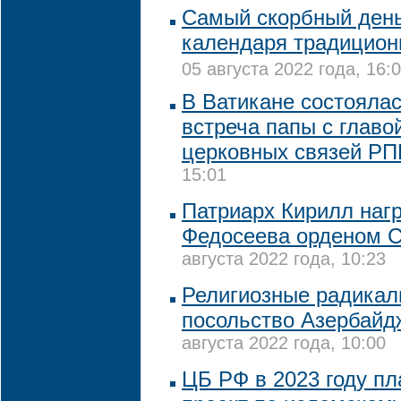
Самый скорбный день
календаря традицион
05 августа 2022 года, 16:
В Ватикане состояла
встреча папы с глав
церковных связей Р
15:01
Патриарх Кирилл наг
Федосеева орденом С
августа 2022 года, 10:23
Религиозные радикал
посольство Азербайд
августа 2022 года, 10:00
ЦБ РФ в 2023 году пл