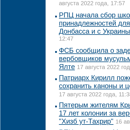
августа 2022 года, 17:57
РПЦ начала сбор шк
принадлежностей для
Донбасса и с Украины
12:47
ФСБ сообщила о зад
вербовщиков мусульм
Ялте
17 августа 2022 год
Патриарх Кирилл пож
сохранить каноны и ц
17 августа 2022 года, 11:3
Пятерым жителям Кры
17 лет колонии за ве
"Хизб ут-Тахрир"
16 ав