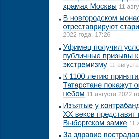
храмах Москвы
11 авг
В новгородском монас
отреставрируют стар
2022 года, 17:26
Уфимец получил усло
публичные призывы к
экстремизму
11 августа
К 1100-летию приняти
Татарстане покажут 
небом
11 августа 2022 го
Изъятые у контрабанд
XX веков представят 
Выборгском замке
11 
За здравие пострада