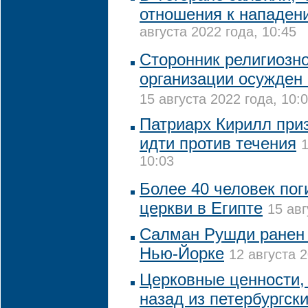
отношения к нападен
августа 2022 года, 10:45
Сторонник религиозн
организации осужден 
15 августа 2022 года, 10:
Патриарх Кирилл при
идти против течения
1
10:03
Более 40 человек пог
церкви в Египте
15 авг
Салман Рушди ранен 
Нью-Йорке
12 августа 2
Церковные ценности, 
назад из петербургск