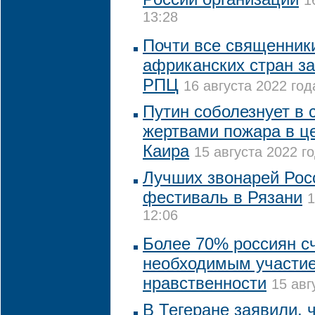
1
13:28
Почти все священники
африканских стран за
РПЦ
16 августа 2022 год
Путин соболезнует в с
жертвами пожара в це
Каира
15 августа 2022 го
Лучших звонарей Рос
фестиваль в Рязани
1
12:06
Более 70% россиян с
необходимым участие
нравственности
15 авг
В Тегеране заявили, 