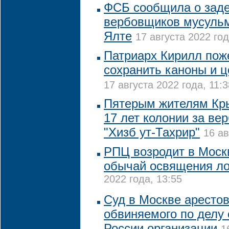
ФСБ сообщила о зад
вербовщиков мусульм
Ялте
17 августа 2022 год
Патриарх Кирилл пож
сохранить каноны и ц
17 августа 2022 года, 11:3
Пятерым жителям Кры
17 лет колонии за ве
"Хизб ут-Тахрир"
16 ав
РПЦ возродит в Моск
обычай освящения л
2022 года, 13:55
Суд в Москве арестов
обвиняемого по делу 
России организации