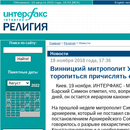
Обновлено: 18 августа 2022 года, 16:53 (МСК)
English ver
Поиск по сайту:
Главная
>
Религия
> Новости
Новости
19 ноября 2018 года, 17:36
Винницкий митрополит У
Памятные даты
торопиться причислять 
2022
Киев. 19 ноября. ИНТЕРФАКС - М
Барский Симеон отметил, что, вопр
01
02
03
04
05
06
07
дней, он остается иерархом канони
08
09
10
11
12
13
14
15
16
17
18
19
20
21
На прошлой неделе митрополит Си
22
23
24
25
26
27
28
архиереем, который не поставил с
29
30
31
постановлением Архиерейского Собо
говорилось о разрыве евхаристиче
Константинополем и о необходимос