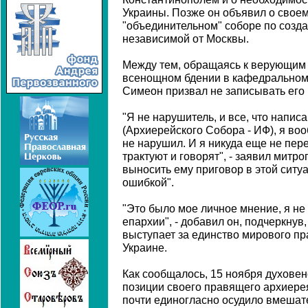
Украины. Позже он объявил о свое
"объединительном" соборе по созда
независимой от Москвы.
Между тем, обращаясь к верующим 
всенощном бдении в кафедральном
Симеон призвал не записывать его 
"Я не нарушитель, и все, что напис
(Архиерейского Собора - ИФ), я воо
не нарушил. И я никуда еще не пер
трактуют и говорят", - заявил митр
выносить ему приговор в этой ситу
ошибкой".
"Это было мое личное мнение, я н
епархии", - добавил он, подчеркнув,
выступает за единство мирового п
Украине.
Как сообщалось, 15 ноября духове
позиции своего правящего архиере
почти единогласно осудило вмешат