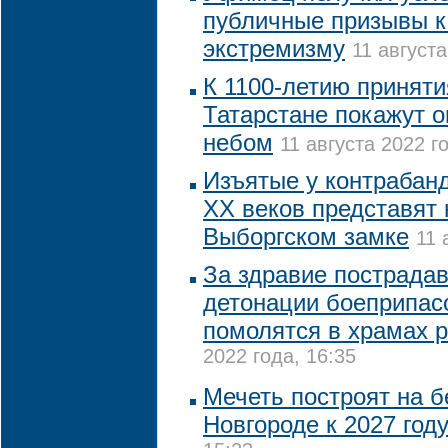
публичные призывы к
экстремизму
11 августа
К 1100-летию приняти
Татарстане покажут 
небом
11 августа 2022 го
Изъятые у контрабанд
XX веков представят 
Выборгском замке
11 
За здравие пострада
детонации боеприпас
помолятся в храмах 
2022 года, 16:35
Мечеть построят на 
Новгороде к 2027 год