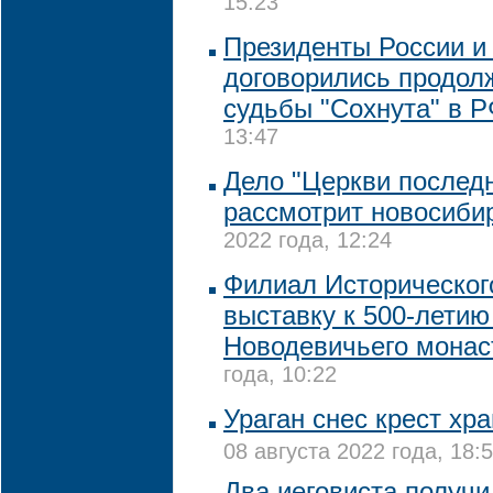
15:23
Президенты России и
договорились продол
судьбы "Сохнута" в 
13:47
Дело "Церкви последн
рассмотрит новосиби
2022 года, 12:24
Филиал Историческог
выставку к 500-летию
Новодевичьего мона
года, 10:22
Ураган снес крест хр
08 августа 2022 года, 18:
Два иеговиста получи