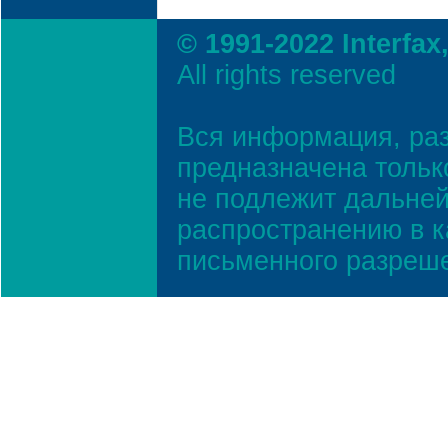
© 1991-2022 Interfax
All rights reserved
Вся информация, ра
предназначена тольк
не подлежит дальней
распространению в к
письменного разреш