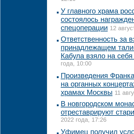
У главного храма рос
состоялось награжде
спецоперации
12 авгус
Ответственность за в
принадлежащем тали
Кабула взяло на себ
года, 10:00
Произведения Франка
на органных концерта
храмах Москвы
11 авг
В новгородском монас
отреставрируют стар
2022 года, 17:26
Уфимец получил усло