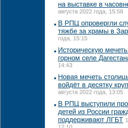
на выставке в часовн
августа 2022 года, 15:58
В РПЦ опровергли сл
тяжбе за храмы в За
года, 15:15
Историческую мечеть
горном селе Дагестан
14:43
Новая мечеть столиц
войдёт в десятку кру
августа 2022 года, 13:05
В РПЦ выступили про
детей из России граж
поддерживают ЛГБТ
1
12:10