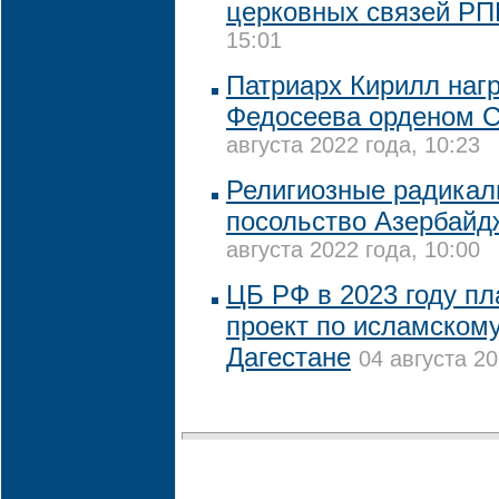
церковных связей Р
15:01
Патриарх Кирилл наг
Федосеева орденом С
августа 2022 года, 10:23
Религиозные радикал
посольство Азербайд
августа 2022 года, 10:00
ЦБ РФ в 2023 году пл
проект по исламскому
Дагестане
04 августа 20