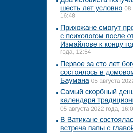
шесть лет условно
08 
16:48
Прихожане смогут пр
с психологом после о
Измайлове к концу го
года, 12:54
Первое за сто лет бо
состоялось в домово
Баумана
05 августа 202
Самый скорбный день
календаря традицион
05 августа 2022 года, 16:
В Ватикане состояла
встреча папы с глав