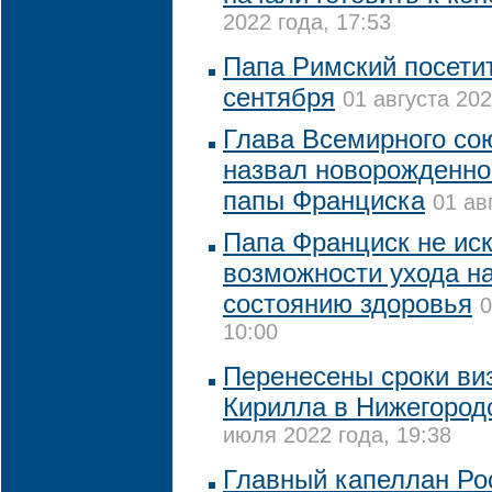
2022 года, 17:53
Папа Римский посетит
сентября
01 августа 202
Глава Всемирного со
назвал новорожденног
папы Франциска
01 ав
Папа Франциск не ис
возможности ухода на
состоянию здоровья
0
10:00
Перенесены сроки ви
Кирилла в Нижегород
июля 2022 года, 19:38
Главный капеллан Ро