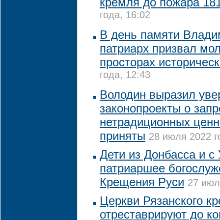
кремля до пожара 181
года, 16:02
В день памяти Влади
патриарх призвал мол
просторах историческ
года, 12:43
Володин выразил увер
законопроекты о запр
нетрадиционных ценн
приняты
28 июля 2022 г
Дети из Донбасса и с
патриаршее богослуж
Крещения Руси
27 июл
Церкви Рязанского к
отреставрируют до ко