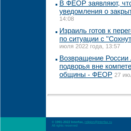
В ФЕОР заявляют, чт
уведомления о закры
14:08
Израиль готов к пере
по ситуации с "Сохну
июля 2022 года, 13:57
Возвращение России 
подворья вне компет
общины - ФЕОР
27 ию
© 1991-2022 Interfax,
religion@interfax.ru
All rights reserved