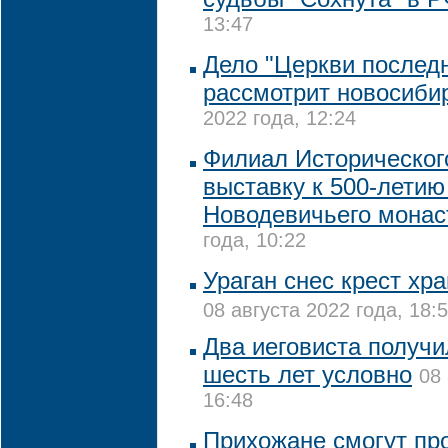
13:47
Дело "Церкви последн
рассмотрит новосиби
2022 года, 12:24
Филиал Историческог
выставку к 500-летию
Новодевичьего мона
года, 10:22
Ураган снес крест хр
08 августа 2022 года, 18:
Два иеговиста получи
шесть лет условно
08 
16:48
Прихожане смогут пр