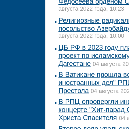
Федосеева орденом С
августа 2022 года, 10:23
Религиозные радикал
посольство Азербайд
августа 2022 года, 10:00
ЦБ РФ в 2023 году пл
проект по исламскому
Дагестане
04 августа 20
В Ватикане прошла в
иностранных дел" РП
Престола
04 августа 202
В РПЦ опровергли и
концерте "Хит-парад
Христа Спасителя
04 
Второе дело уральско