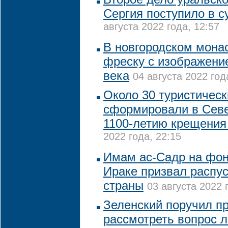
Сергия поступило в с
августа 2022 года, 12:57
В новгородском мона
фреску с изображени
века
04 августа 2022 год
Около 30 туристичес
сформировали в Севе
1100-летию крещения
2022 года, 22:15
Имам ас-Садр на фон
Ираке призвал распу
страны
03 августа 2022 
Зеленский поручил п
рассмотреть вопрос 