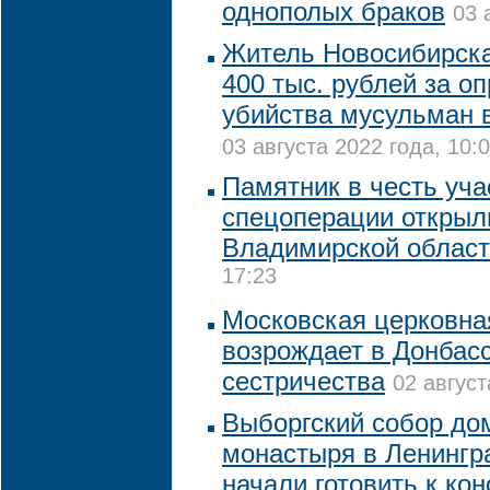
однополых браков
03 
Житель Новосибирск
400 тыс. рублей за о
убийства мусульман 
03 августа 2022 года, 10:
Памятник в честь уча
спецоперации открыл
Владимирской облас
17:23
Московская церковна
возрождает в Донбасс
сестричества
02 август
Выборгский собор до
монастыря в Ленингр
начали готовить к ко