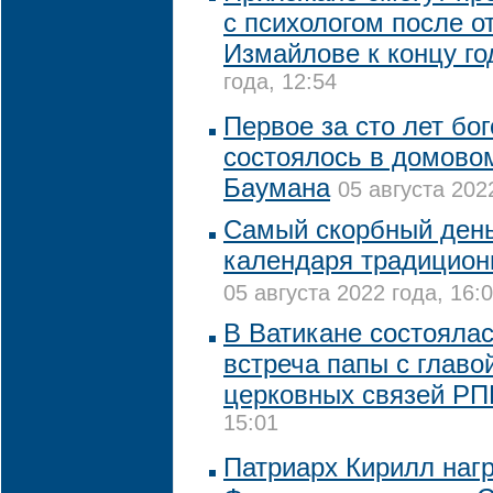
с психологом после о
Измайлове к концу го
года, 12:54
Первое за сто лет бо
состоялось в домово
Баумана
05 августа 202
Самый скорбный день
календаря традицион
05 августа 2022 года, 16:
В Ватикане состояла
встреча папы с глав
церковных связей Р
15:01
Патриарх Кирилл наг