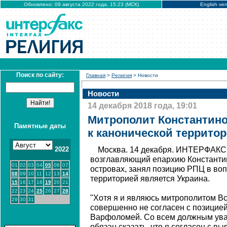
Обновлено: 09 августа 2022 года, 15:23 (МСК)
English ver
Поиск по сайту:
Главная
>
Религия
> Новости
Новости
14 декабря 2018 года, 19:01
Митрополит Константино
Памятные даты
к канонической террито
2022
Москва. 14 декабря. ИНТЕРФАКС -
возглавляющий епархию Константи
01
02
03
04
05
06
07
островах, занял позицию РПЦ в воп
08
09
10
11
12
13
14
территорией является Украина.
15
16
17
18
19
20
21
22
23
24
25
26
27
28
"Хотя я и являюсь митрополитом Вс
29
30
31
совершенно не согласен с позицией
Варфоломей. Со всем должным ува
обязан сказать, что я согласен с 