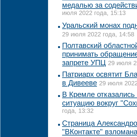
медалью за содействи
июля 2022 года, 15:13
Уральский монах подн
29 июля 2022 года, 14:58
Полтавский областной
принимать обращение
запрете УПЦ
29 июля 2
Патриарх освятит Бл
в Дивееве
29 июля 2022
В Кремле отказались
ситуацию вокруг "Сох
года, 13:32
Страница Александро
"ВКонтакте" взломан