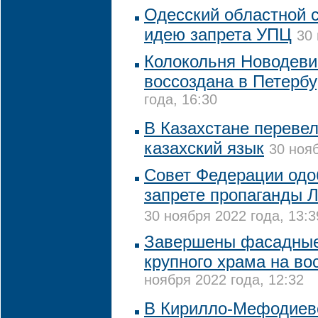
Одесский областной 
идею запрета УПЦ
30 
Колокольня Новодеви
воссоздана в Петербу
года, 16:30
В Казахстане переве
казахский язык
30 нояб
Совет Федерации одо
запрете пропаганды 
30 ноября 2022 года, 13:3
Завершены фасадные
крупного храма на во
ноября 2022 года, 12:32
В Кирилло-Мефодиев