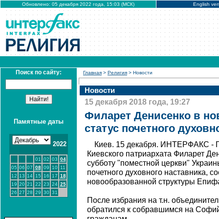
Обновлено: 05 декабря 2022 года, 15:03 (МСК)
English ver
Поиск по сайту:
Главная
>
Религия
> Новости
Новости
15 декабря 2018 года, 19:27
Филарет Денисенко в но
Памятные даты
статус почетного духовн
2022
Киев. 15 декабря. ИНТЕРФАКС - 
Киевского патриархата Филарет Де
01
02
03
04
субботу "поместной церкви" Украин
05
06
07
08
09
10
11
почетного духовного наставника, с
12
13
14
15
16
17
18
новообразованной структуры Епиф
19
20
21
22
23
24
25
26
27
28
29
30
31
После избрания на т.н. объединит
обратился к собравшимся на Софи
гражданам.