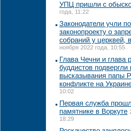
УПЦ пришли с обыск
года, 11:22
Законодатели учли п
законопроекту о запр
собраний у церквей, 
ноября 2022 года, 10:55
Глава Чечни и глава 
буддистов подвергли 
высказывания папы Р
конфликте на Украин
10:02
Первая служба прошл
памятнике в Воркуте
18:29
Роскачество занялос