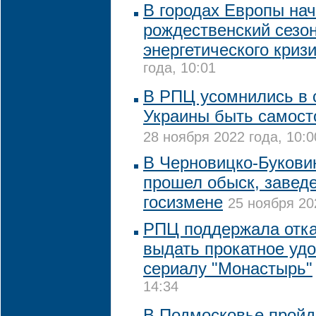
В городах Европы на
рождественский сезо
энергетического криз
года, 10:01
В РПЦ усомнились в 
Украины быть самост
28 ноября 2022 года, 10:0
В Черновицко-Букови
прошел обыск, заведе
госизмене
25 ноября 20
РПЦ поддержала отка
выдать прокатное уд
сериалу "Монастырь"
14:34
В Подмосковье пройд