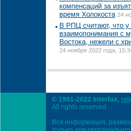
компенсаций за изъя
время Холокоста
24 н
В РПЦ считают, что у
взаимопонимания с 
Востока, нежели с х
24 ноября 2022 года, 15:3
© 1991-2022 Interfax,
rel
All rights reserved
Вся информация, размещ
только для персонально