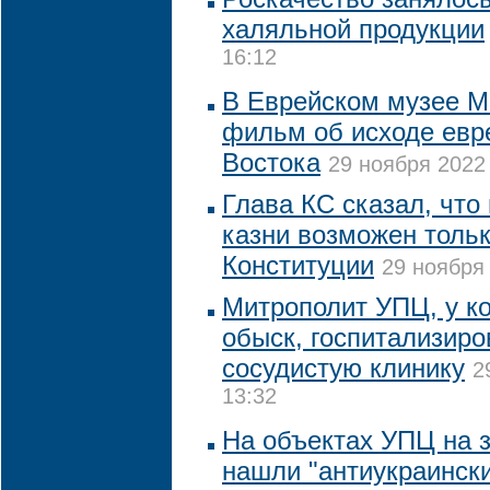
халяльной продукции
16:12
В Еврейском музее М
фильм об исходе евр
Востока
29 ноября 2022 
Глава КС сказал, что
казни возможен толь
Конституции
29 ноября 
Митрополит УПЦ, у к
обыск, госпитализиро
сосудистую клинику
2
13:32
На объектах УПЦ на 
нашли "антиукраинск