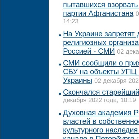
пытавшихся взорвать
партии Афганистана
0
14:23
На Украине запретят 
религиозных организа
Россией - СМИ
02 дека
СМИ сообщили о прих
СБУ на объекты УПЦ 
Украины
02 декабря 202
Скончался старейши
декабря 2022 года, 10:19
Духовная академия Р
властей в собственно
культурного наследи
канале в Петербурге