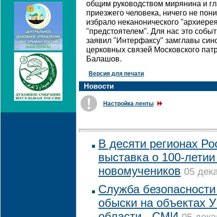
общим руководством мирянина и гла
приезжего человека, ничего не пон
избрало неканонического "архиере
"предстоятелем". Для нас это событи
заявил "Интерфаксу" замглавы син
церковных связей Московского пат
Балашов.
Версия для печати
Новости
Настройка ленты
В десяти регионах Ро
выставка о 100-летии
новомучеников
05 дек
Служба безопасности
обыски на объектах 
области - СМИ