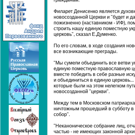
Филарет Денисенко является духо
новосозданной Церкви и "будет и 
пожизненно (наставником - ИФ), п
строить нашу единую поместную у
церковь", сказал Е.Думенко.
По его словам, в ходе создания но
все возникающие преграды.
"Мы сумели объединить все ветви у
единую поместную православную це
вместе победить в себе разные иск
и объединиться в единую церковь..
которые были на этом нелегком пути
новосозданной "церкви".
Между тем в Московском патриарха
ничтожным прошедший в субботу в
собор".
"Неканоническое собрание лиц, от
частью - не имеющих законной арх