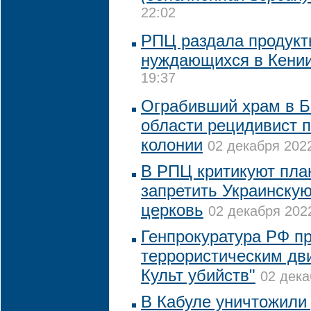
22:02
РПЦ раздала продукт
нуждающихся в Кени
19:37
Ограбивший храм в Б
области рецидивист п
колонии
02 декабря 2022
В РПЦ критикуют пла
запретить Украинску
церковь
02 декабря 2022
Генпрокуратура РФ пр
террористическим дв
Культ убийств"
02 дека
В Кабуле уничтожили 