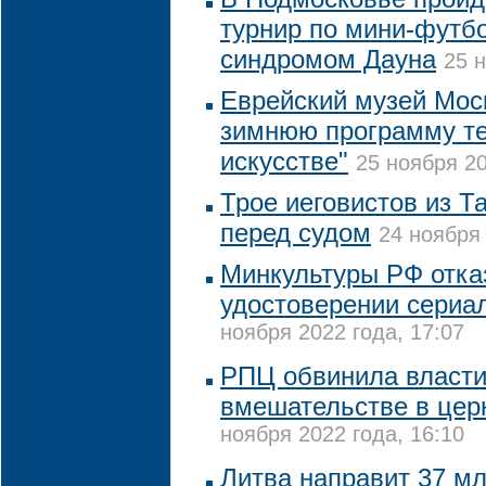
турнир по мини-футб
синдромом Дауна
25 н
Еврейский музей Мос
зимнюю программу т
искусстве"
25 ноября 20
Трое иеговистов из Т
перед судом
24 ноября 
Минкультуры РФ отка
удостоверении сериа
ноября 2022 года, 17:07
РПЦ обвинила власти
вмешательстве в цер
ноября 2022 года, 16:10
Литва направит 37 мл