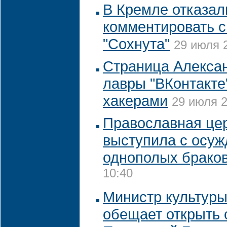
В Кремле отказал
комментировать с
"Сохнута"
29 июля 2
Страница Алекса
лавры "ВКонтакте
хакерами
29 июля 2
Православная цер
выступила с осу
однополых брако
10:40
Министр культур
обещает открыть 