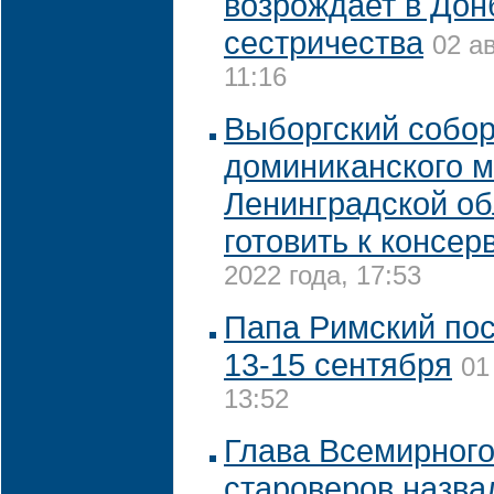
возрождает в Дон
сестричества
02 а
11:16
Выборгский собо
доминиканского м
Ленинградской об
готовить к консер
2022 года, 17:53
Папа Римский пос
13-15 сентября
01
13:52
Глава Всемирного
староверов назва