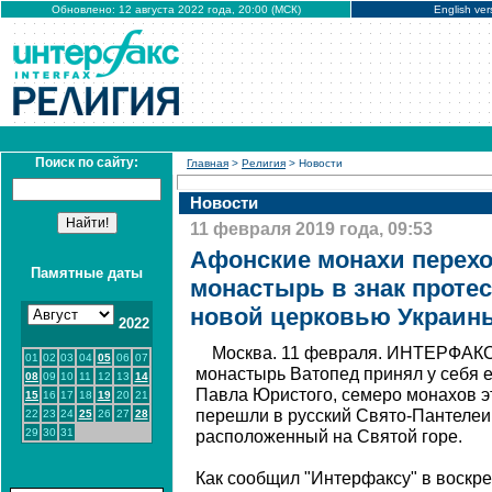
Обновлено: 12 августа 2022 года, 20:00 (МСК)
English ver
Поиск по сайту:
Главная
>
Религия
> Новости
Новости
11 февраля 2019 года, 09:53
Афонские монахи перехо
Памятные даты
монастырь в знак проте
новой церковью Украин
2022
Москва. 11 февраля. ИНТЕРФАКС 
01
02
03
04
05
06
07
монастырь Ватопед принял у себя 
08
09
10
11
12
13
14
Павла Юристого, семеро монахов эт
15
16
17
18
19
20
21
перешли в русский Свято-Пантелеи
22
23
24
25
26
27
28
29
30
31
расположенный на Святой горе.
Как сообщил "Интерфаксу" в воскре