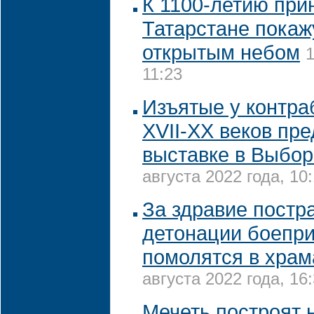
К 1100-летию при
Татарстане покаж
открытым небом
1
11:23
Изъятые у контра
XVII-XX веков пре
выставке в Выбор
августа 2022 года, 10
За здравие постр
детонации боепр
помолятся в храм
августа 2022 года, 16
Мечеть построят 