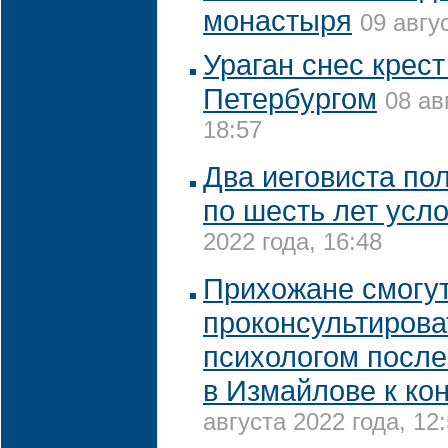
монастыря
09 авгу
Ураган снес крест
Петербургом
08 ав
18:57
Два иеговиста по
по шесть лет усл
2022 года, 16:48
Прихожане смогу
проконсультирова
психологом после
в Измайлове к кон
августа 2022 года, 12