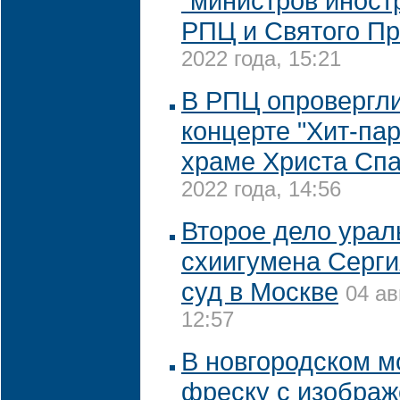
"министров иност
РПЦ и Святого П
2022 года, 15:21
В РПЦ опровергл
концерте "Хит-па
храме Христа Сп
2022 года, 14:56
Второе дело ураль
схиигумена Серги
суд в Москве
04 ав
12:57
В новгородском 
фреску с изобра