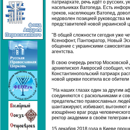
патриархате, речь идёт о русских, 
насельниках Ватопеда. Есть информ
греков, населяющих Ватопед, доволь
недоволен позицией руководства м
представителей новой украинской 
"В общей сложности сегодня уже ч
Ксенофонт, Пантократор, Новый Эс
общение с украинскими самосвятам
агентства.
В свою очередь ректор Московской
архиепископ Амвросий сообщил, что
Константинопольский патриарх рас
новой церкви посетила все обители
"На наших глазах один за другим 
соединяются с раскольниками и с
предательство православных людей 
шантажируют, избивают, выгоняют из
изощрённо враг рода человеческого
ректор академии в своём телеграм-
15 декабря 2018 года в Киеве прош