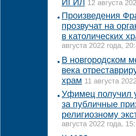
ИГИЛ
12 августа 202
Произведения Фр
прозвучат на орг
в католических х
августа 2022 года, 20
В новгородском м
века отреставрир
храм
11 августа 2022
Уфимец получил 
за публичные при
религиозному экс
августа 2022 года, 15