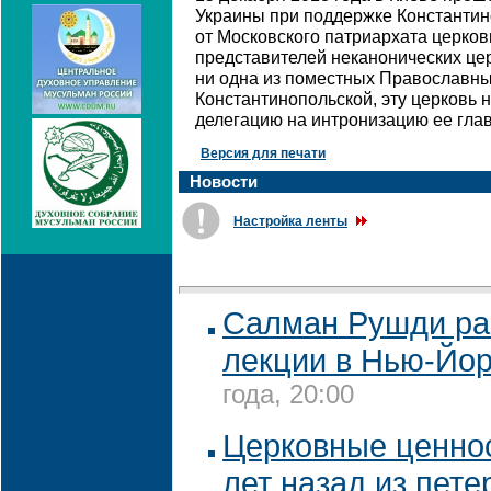
Украины при поддержке Константи
от Московского патриархата церко
представителей неканонических цер
ни одна из поместных Православны
Константинопольской, эту церковь 
делегацию на интронизацию ее гла
Версия для печати
Новости
Настройка ленты
Салман Рушди ра
лекции в Нью-Йо
года, 20:00
Церковные ценнос
лет назад из пете