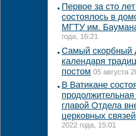
Первое за сто ле
состоялось в дом
МГТУ им. Бауман
года, 16:21
Самый скорбный 
календаря традиц
постом
05 августа 2
В Ватикане состо
продолжительная 
главой Отдела в
церковных связе
2022 года, 15:01