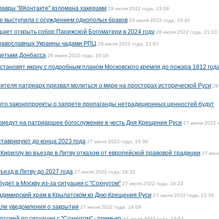
авры "ВКонтакте" взломана хакерами
29 июля 2022 года, 13:08
е выступила с осуждением однополых браков
29 июля 2022 года, 10:40
ает открыть собор Парижской Богоматери в 2024 году
28 июля 2022 года, 21:10
православных Украины чадами РПЦ
28 июля 2022 года, 21:07
детьми Донбасса
28 июля 2022 года, 16:19
становят икону с подробным планом Московского кремля до пожара 1812 год
ителя патриарх призвал молиться о мире на просторах исторической Руси
28
что законопроекты о запрете пропаганды нетрадиционных ценностей будут
приедут на патриаршее богослужение в честь Дня Крещения Руси
27 июля 2022 
ставрируют до конца 2023 года
27 июля 2022 года, 19:38
 Кириллу во въезде в Литву отказом от европейской правовой традиции
27 июл
ъезд в Литву до 2027 года
27 июля 2022 года, 16:32
удет в Москву из-за ситуации с "Сохнутом"
27 июля 2022 года, 16:23
ладимирский храм в Крылатском ко Дню Крещения Руси
27 июля 2022 года, 15:56
али уведомления о закрытии
27 июля 2022 года, 14:08
Россией по ситуации с "Сохнутом" - премьер
27 июля 2022 года, 13:57