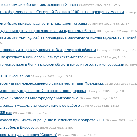
и фреску с изображением женщины XII века
04 августа 2022 года, 12:07
утов сформировали в Северной Осетии к 1100-летию крещения Алании
03 авгу
в в Ираке призвал распустить парламент страны
03 августа 2022 года, 21:57
ву рассмотреть вопрос легализации однополых браков
03 августа 2022 года, 12:
н на 400 тыс. рублей за оправдание массового убийства мусульман в Новой
01
пецоперации открыли у храма во Владимирской области
02 августа 2022 года, 17:2
 возрождает в Донбассе институт сестричества
02 августа 2022 года, 11:16
го монастыря в Ленинградской области начали готовить к консервации
01 авгу
н 13-15 сентября
01 августа 2022 года, 13:52
еров назвал новорожденного сына в честь папы Франциска
01 августа 2022 года,
можности ухода на покой по состоянию здоровья
01 августа 2022 года, 10:00
иарха Кирилла в Нижегородскую митрополию
29 июля 2022 года, 19:38
агражден медалью за содействие в ее работе
29 июля 2022 года, 15:13
555 раз
29 июля 2022 года, 14:58
казался принимать обращение к Зеленскому о запрете УПЦ
29 июля 2022 года, 
ий собор в Дивееве
29 июля 2022 года, 14:09
овать ситуацию вокруг "Сохнута"
29 июля 2022 года, 13:32