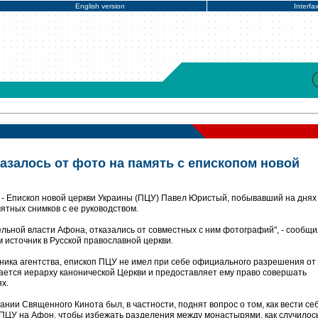
English version
Interfa
азалось от фото на память с епископом новой
- Епископ новой церкви Украины (ПЦУ) Павел Юристый, побывавший на днях
ятных снимков с ее руководством.
ельной власти Афона, отказались от совместных с ним фотографий", - сообщи
 источник в Русской православной церкви.
ника агентства, епископ ПЦУ не имел при себе официального разрешения от
ается иерарху канонической Церкви и предоставляет ему право совершать
х.
ии Священного Кинота был, в частности, поднят вопрос о том, как вести се
 ПЦУ на Афон, чтобы избежать разделения между монастырями, как случилось