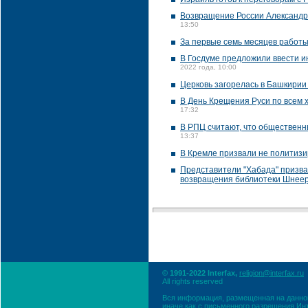
Возвращение России Александр
13:50
За первые семь месяцев работы
В Госдуме предложили ввести и
2022 года, 10:00
Церковь загорелась в Башкирии
В День Крещения Руси по всем 
17:32
В РПЦ считают, что общественн
13:37
В Кремле призвали не политизи
Представители "Хабада" призва
возвращения библиотеки Шнее
© 1991-2022 Interfax,
religion@interfax.ru
All rights reserved
Вся информация, размещенная на данном
иначе как с письменного разрешения Ин