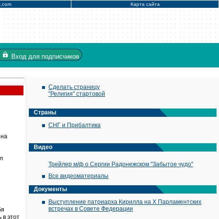
x.com
Карта сайта
Вход
для подписчиков
Сделать страницу
"Религия" стартовой
Страны
СНГ и Прибалтика
 на
Видео
л
Трейлер м/ф о Сергии Радонежском "Забытое чудо"
Все видеоматериалы
Документы
Выступление патриарха Кирилла на X Парламентских
встречах в Совете Федерации
бя
 в этот