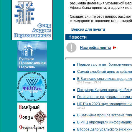
раз, когда делегация украинской ц
Афона была принята, а в других нет.
Ожидается, что этот вопрос рассмо
солидарное отношение монастырей
Версия для печати
Новости
Настройка ленты
Первое за сто лет богослужени
Самый скорбный день иудейско
В Ватикане состоялась продолж
2022 года, 15:01
Патриарх Кирилл наградил Вла
Религиозные радикалы напали 
ЦБ РФ в 2023 году планирует пи
19:23
В Ватикане прошла встреча "ми
В РПЦ опровергли информацию 
Второе дело уральского экс-схи