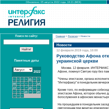
Обновлено: 05 августа 2022 года, 16:21 (МСК)
Поиск по сайту:
Главная
>
Религия
> Новости
Новости
12 февраля 2019 года, 10:00
Руководство Афона отк
Памятные даты
украинской церкви
Москва. 12 февраля. ИНТЕРФАКС 
2022
Афоне, покинул Святую гору без пам
"Члены эпистасии, органа исполнит
01
02
03
04
05
06
07
"Интерфаксу" в понедельник вечером
08
09
10
11
12
13
14
15
16
17
18
19
20
21
Кроме того, по информации собесед
22
23
24
25
26
27
28
эпистасии Афона, которое обычно д
29
30
31
богослужения в афонских монастыря
На прошедшем в понедельник заседан
святогорцам при визитах епископов