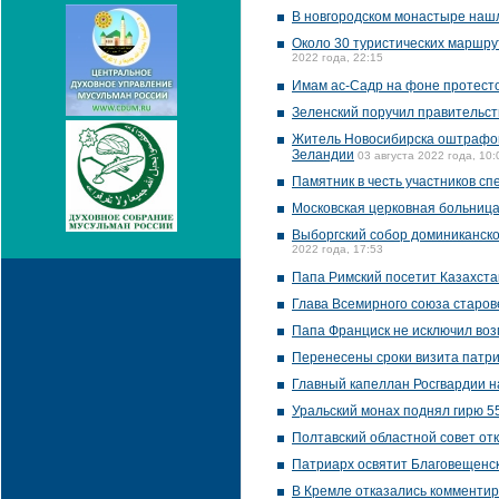
В новгородском монастыре нашл
Около 30 туристических маршр
2022 года, 22:15
Имам ас-Садр на фоне протесто
Зеленский поручил правительст
Житель Новосибирска оштрафова
Зеландии
03 августа 2022 года, 10:
Памятник в честь участников с
Московская церковная больница
Выборгский собор доминиканско
2022 года, 17:53
Папа Римский посетит Казахста
Глава Всемирного союза старов
Папа Франциск не исключил воз
Перенесены сроки визита патр
Главный капеллан Росгвардии н
Уральский монах поднял гирю 5
Полтавский областной совет от
Патриарх освятит Благовещенск
В Кремле отказались комментир