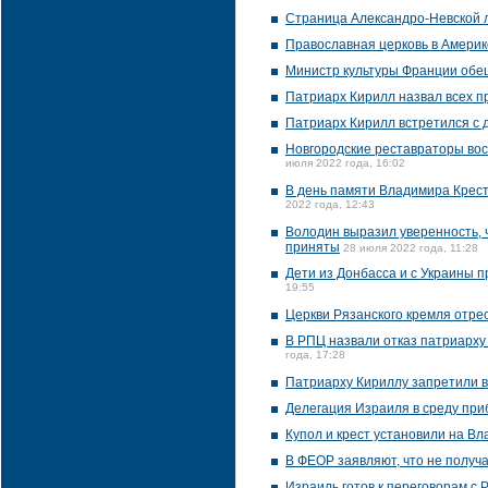
Страница Александро-Невской л
Православная церковь в Америк
Министр культуры Франции обещ
Патриарх Кирилл назвал всех 
Патриарх Кирилл встретился с 
Новгородские реставраторы вос
июля 2022 года, 16:02
В день памяти Владимира Крест
2022 года, 12:43
Володин выразил уверенность, 
приняты
28 июля 2022 года, 11:28
Дети из Донбасса и с Украины 
19:55
Церкви Рязанского кремля отре
В РПЦ назвали отказ патриарху
года, 17:28
Патриарху Кириллу запретили в
Делегация Израиля в среду приб
Купол и крест установили на В
В ФЕОР заявляют, что не получ
Израиль готов к переговорам с 