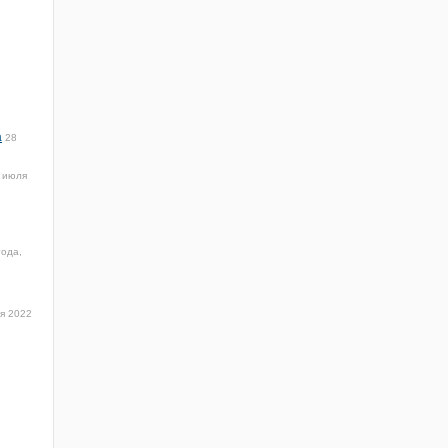
а
28
 июля
года,
я 2022