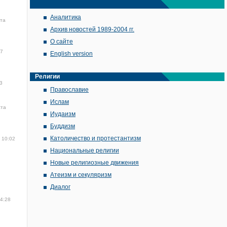
Аналитика
ста
Архив новостей 1989-2004 гг.
О сайте
57
English version
Религии
3
Православие
Ислам
ста
Иудаизм
Буддизм
Католичество и протестантизм
 10:02
Национальные религии
Новые религиозные движения
Атеизм и секуляризм
Диалог
14:28