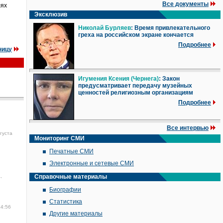
Все документы
лях
Эксклюзив
Николай Бурляев
: Время привлекательного
греха на российском экране кончается
Подробнее
ницу
Игумения Ксения (Чернега)
: Закон
предусматривает передачу музейных
ценностей религиозным организациям
Подробнее
Все интервью
густа
Мониторинг СМИ
Печатные СМИ
Электронные и сетевые СМИ
,
Справочные материалы
Биографии
Статистика
14:56
Другие материалы