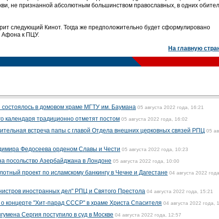
еркви, не признанной абсолютным большинством православных, в одних обите
трит следующий Кинот. Тогда же предположительно будет сформулировано
 Афона к ПЦУ.
На главную стра
е состоялось в домовом храме МГТУ им. Баумана
05 августа 2022 года, 16:21
го календаря традиционно отметят постом
05 августа 2022 года, 16:02
ительная встреча папы с главой Отдела внешних церковных связей РПЦ
05 ав
димира Федосеева орденом Славы и Чести
05 августа 2022 года, 10:23
на посольство Азербайджана в Лондоне
05 августа 2022 года, 10:00
лотный проект по исламскому банкингу в Чечне и Дагестане
04 августа 2022 года
нистров иностранных дел" РПЦ и Святого Престола
04 августа 2022 года, 15:21
о концерте "Хит-парад СССР" в храме Христа Спасителя
04 августа 2022 года, 
игумена Сергия поступило в суд в Москве
04 августа 2022 года, 12:57