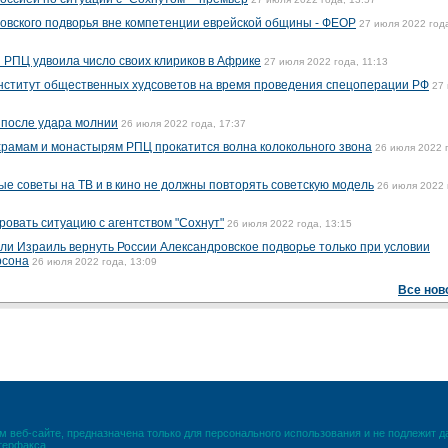
овского подворья вне компетенции еврейской общины - ФЕОР
27 июля 2022 год
 РПЦ удвоила число своих клириков в Африке
27 июля 2022 года, 11:13
нститут общественных худсоветов на время проведения спецоперации РФ
27
 после удара молнии
26 июля 2022 года, 17:37
храмам и монастырям РПЦ прокатится волна колокольного звона
26 июля 2022 
ые советы на ТВ и в кино не должны повторять советскую модель
26 июля 2022 
ровать ситуацию с агентством "Сохнут"
26 июля 2022 года, 13:15
ли Израиль вернуть России Александровское подворье только при условии
рсона
26 июля 2022 года, 13:09
Все нов
 веб-сайте, предназначена только для персонального использования и не подлежит 
терфакса.