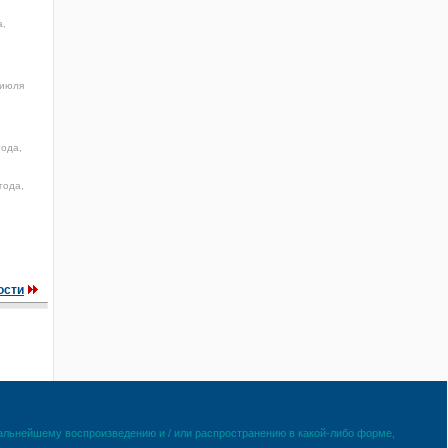
а,
 июля
года,
года,
ости
дальнейшему воспроизведению и / или распространению в какой-либо форме,