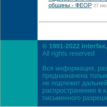
общины - ФЕОР
27 ию
© 1991-2022 Interfax
All rights reserved
Вся информация, ра
предназначена тольк
не подлежит дальней
распространению в к
письменного разреш