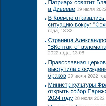
Патриарх освятит Бл
в Дивееве
29 июля 2022
В Кремле отказались
ситуацию вокруг "Сох
года, 13:32
Страница Александро
"ВКонтакте" взломан
2022 года, 13:08
Православная церков
выступила с осужден
браков
29 июля 2022 год
Министр культуры Фр
открыть собор Париж
2024 году
28 июля 2022 