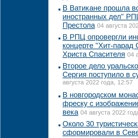
В Ватикане прошла в
иностранных дел" РП
Престола
04 августа 202
В РПЦ опровергли и
концерте "Хит-парад
Христа Спасителя
04 
Второе дело уральско
Сергия поступило в с
августа 2022 года, 12:57
В новгородском мона
фреску с изображени
века
04 августа 2022 год
Около 30 туристичес
сформировали в Севе