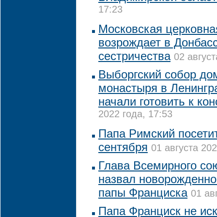
17:23
Московская церковна
возрождает в Донбасс
сестричества
02 август
Выборгский собор до
монастыря в Ленингр
начали готовить к ко
2022 года, 17:53
Папа Римский посетит
сентября
01 августа 202
Глава Всемирного со
назвал новорожденног
папы Франциска
01 ав
Папа Франциск не ис