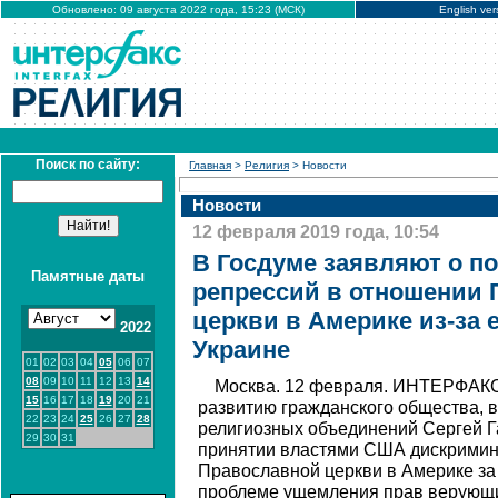
Обновлено: 09 августа 2022 года, 15:23 (МСК)
English ver
Поиск по сайту:
Главная
>
Религия
> Новости
Новости
12 февраля 2019 года, 10:54
В Госдуме заявляют о п
Памятные даты
репрессий в отношении
церкви в Америке из-за 
2022
Украине
01
02
03
04
05
06
07
08
09
10
11
12
13
14
Москва. 12 февраля. ИНТЕРФАКС 
15
16
17
18
19
20
21
развитию гражданского общества, 
22
23
24
25
26
27
28
религиозных объединений Сергей Г
29
30
31
принятии властями США дискримин
Православной церкви в Америке за
проблеме ущемления прав верующ