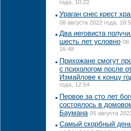
года, 10:22
Ураган снес крест хр
08 августа 2022 года, 18:
Два иеговиста получи
шесть лет условно
08 
16:48
Прихожане смогут пр
с психологом после о
Измайлове к концу го
года, 12:54
Первое за сто лет бо
состоялось в домово
Баумана
05 августа 202
Самый скорбный день