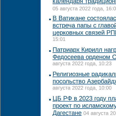
календаря традицион
05 августа 2022 года, 16:
В Ватикане состояла
встреча папы с глав
церковных связей Р
15:01
Патриарх Кирилл наг
Федосеева орденом С
августа 2022 года, 10:23
Религиозные радикал
посольство Азербайд
августа 2022 года, 10:00
ЦБ РФ в 2023 году пл
проект по исламскому
Дагестане
04 августа 20