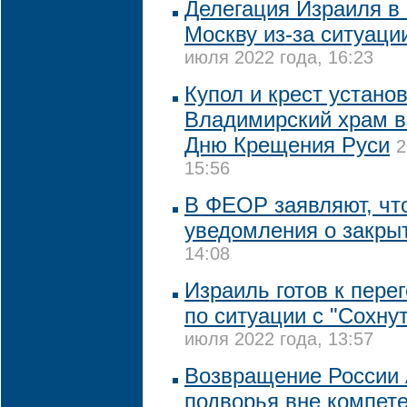
Делегация Израиля в 
Москву из-за ситуаци
июля 2022 года, 16:23
Купол и крест устано
Владимирский храм в
Дню Крещения Руси
2
15:56
В ФЕОР заявляют, чт
уведомления о закры
14:08
Израиль готов к пере
по ситуации с "Сохну
июля 2022 года, 13:57
Возвращение России 
подворья вне компет