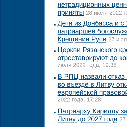
нетрадиционных ценн
приняты
28 июля 2022 г
Дети из Донбасса и с
патриаршее богослуж
Крещения Руси
27 июл
Церкви Рязанского к
отреставрируют до ко
июля 2022 года, 19:38
В РПЦ назвали отказ
во въезде в Литву отк
европейской правово
2022 года, 17:28
Патриарху Кириллу за
Литву до 2027 года
27