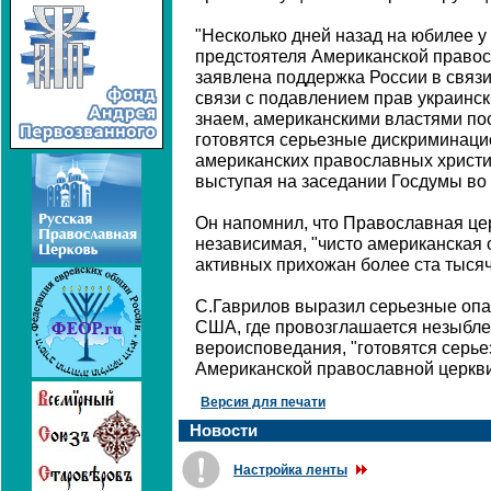
"Несколько дней назад на юбилее у
предстоятеля Американской право
заявлена поддержка России в связи
связи с подавлением прав украинск
знаем, американскими властями по
готовятся серьезные дискриминац
американских православных христиа
выступая на заседании Госдумы во 
Он напомнил, что Православная цер
независимая, "чисто американская о
активных прихожан более ста тысяч
С.Гаврилов выразил серьезные опас
США, где провозглашается незыбле
вероисповедания, "готовятся серь
Американской православной церкви
Версия для печати
Новости
Настройка ленты