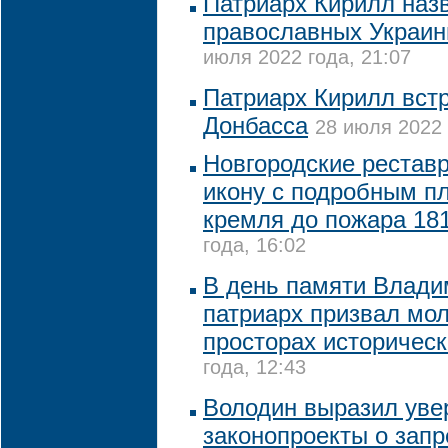
Патриарх Кирилл наз
православных Украи
июля 2022 года, 21:07
Патриарх Кирилл вст
Донбасса
28 июля 2022 
Новгородские рестав
икону с подробным п
кремля до пожара 181
года, 16:02
В день памяти Влади
патриарх призвал мол
просторах историческ
года, 12:43
Володин выразил увер
законопроекты о запр