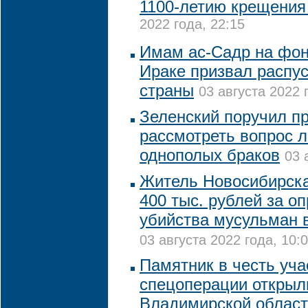
1100-летию крещения
2022 года, 22:15
Имам ас-Садр на фон
Ираке призвал распу
страны
03 августа 2022 
Зеленский поручил п
рассмотреть вопрос 
однополых браков
03 
Житель Новосибирск
400 тыс. рублей за о
убийства мусульман 
03 августа 2022 года, 10:
Памятник в честь уча
спецоперации открыл
Владимирской облас