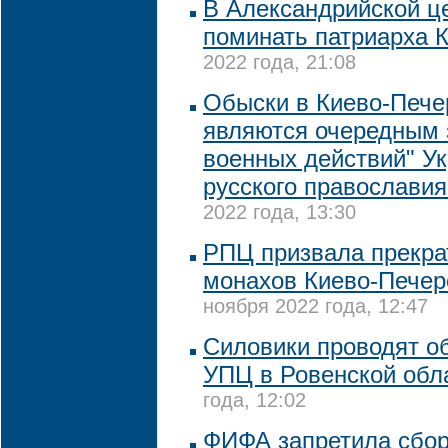
В Александрийской ц
поминать патриарха 
2022 года, 21:08
Обыски в Киево-Пече
являются очередным 
военных действий" У
русского православия
2022 года, 13:30
РПЦ призвала прекра
монахов Киево-Печер
ноября 2022 года, 12:47
Силовики проводят о
УПЦ в Ровенской обл
года, 12:02
ФИФА запретила сбор