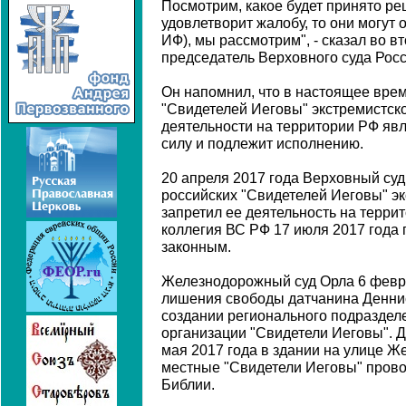
Посмотрим, какое будет принято р
удовлетворит жалобу, то они могут 
ИФ), мы рассмотрим", - сказал во в
председатель Верховного суда Рос
Он напомнил, что в настоящее вре
"Свидетелей Иеговы" экстремистско
деятельности на территории РФ яв
силу и подлежит исполнению.
20 апреля 2017 года Верховный суд
российских "Свидетелей Иеговы" эк
запретил ее деятельность на терри
коллегия ВС РФ 17 июля 2017 года
законным.
Железнодорожный суд Орла 6 февра
лишения свободы датчанина Деннис
создании регионального подраздел
организации "Свидетели Иеговы". Д
мая 2017 года в здании на улице Ж
местные "Свидетели Иеговы" прово
Библии.