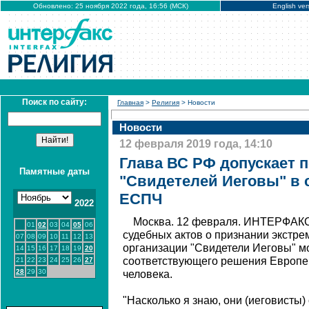
Обновлено: 25 ноября 2022 года, 16:56 (МСК)
English ver
Поиск по сайту:
Главная
>
Религия
> Новости
Новости
12 февраля 2019 года, 14:10
Глава ВС РФ допускает 
Памятные даты
"Свидетелей Иеговы" в 
ЕСПЧ
2022
Москва. 12 февраля. ИНТЕРФАКС
01
02
03
04
05
06
судебных актов о признании экстре
07
08
09
10
11
12
13
организации "Свидетели Иеговы" мо
14
15
16
17
18
19
20
соответствующего решения Европей
21
22
23
24
25
26
27
28
29
30
человека.
"Насколько я знаю, они (иеговисты