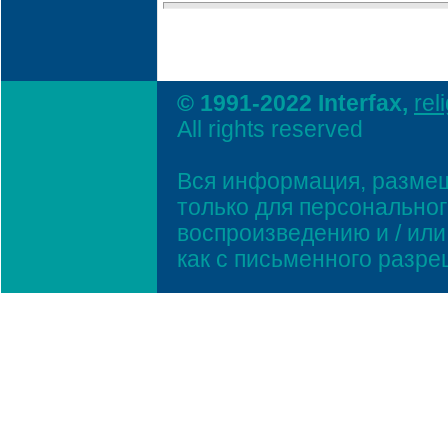
© 1991-2022 Interfax,
rel
All rights reserved
Вся информация, размещ
только для персонально
воспроизведению и / ил
как с письменного разр