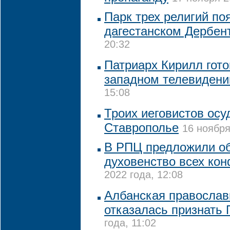
Парк трех религий по
дагестанском Дербен
20:32
Патриарх Кирилл гото
западном телевидени
15:08
Троих иеговистов осу
Ставрополье
16 ноября
В РПЦ предложили об
духовенство всех ко
2022 года, 12:08
Албанская православ
отказалась признать
года, 11:02