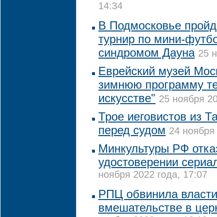
14:34
В Подмосковье пройд
турнир по мини-футб
синдромом Дауна
25 н
Еврейский музей Мос
зимнюю программу т
искусстве"
25 ноября 20
Трое иеговистов из Т
перед судом
24 ноября 
Минкультуры РФ отка
удостоверении сериа
ноября 2022 года, 17:07
РПЦ обвинила власти
вмешательстве в цер