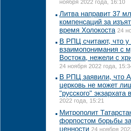
ноября 2022 года, 16:10
Литва направит 37 мл
компенсаций за изъя
время Холокоста
24 н
В РПЦ считают, что у
взаимопонимания с 
Востока, нежели с х
24 ноября 2022 года, 15:3
В РПЦ заявили, что 
церковь не может лиш
"русского" экзархата
2022 года, 15:21
Митрополит Татарста
форпостом борьбы з
ценности
24 ноября 202