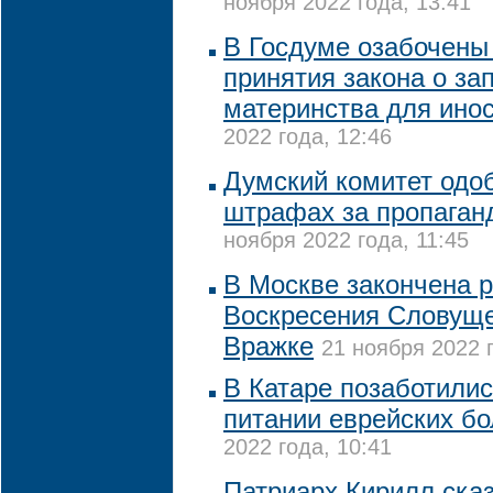
ноября 2022 года, 13:41
В Госдуме озабочены
принятия закона о за
материнства для ино
2022 года, 12:46
Думский комитет одо
штрафах за пропаган
ноября 2022 года, 11:45
В Москве закончена 
Воскресения Словуще
Вражке
21 ноября 2022 г
В Катаре позаботили
питании еврейских б
2022 года, 10:41
Патриарх Кирилл сказ