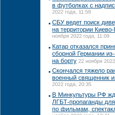
в футболках с надпи
2022 года, 11:59
СБУ ведет поиск диве
на территории Киево
ноября 2022 года, 11:09
Катар отказался прин
сборной Германии из
на борту
22 ноября 2022
Скончался тяжело ра
военный священник и
2022 года, 20:35
В Минкультуры РФ жду
ЛГБТ-пропаганды для
по фильмам, спектак