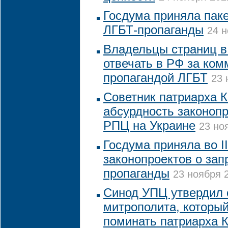
Госдума приняла паке
ЛГБТ-пропаганды
24 н
Владельцы страниц в 
отвечать в РФ за ком
пропагандой ЛГБТ
23 
Советник патриарха К
абсурдность законопр
РПЦ на Украине
23 но
Госдума приняла во II
законопроектов о зап
пропаганды
23 ноября 2
Синод УПЦ утвердил 
митрополита, которы
поминать патриарха 