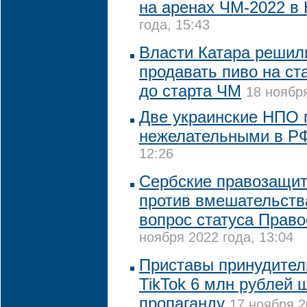
на аренах ЧМ-2022 в 
года, 15:43
Власти Катара решил
продавать пиво на ст
до старта ЧМ
18 ноября
Две украинские НПО 
нежелательными в Р
12:26
Сербские правозащит
против вмешательств
вопрос статуса Прав
ноября 2022 года, 13:04
Приставы принудител
TikTok 6 млн рублей 
пропаганду
17 ноября 2