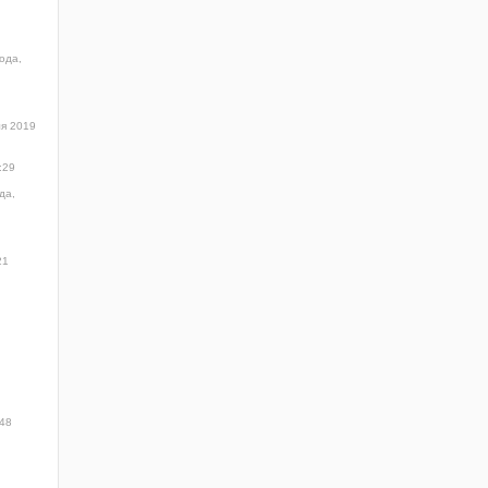
ода,
я 2019
:29
да,
21
:48