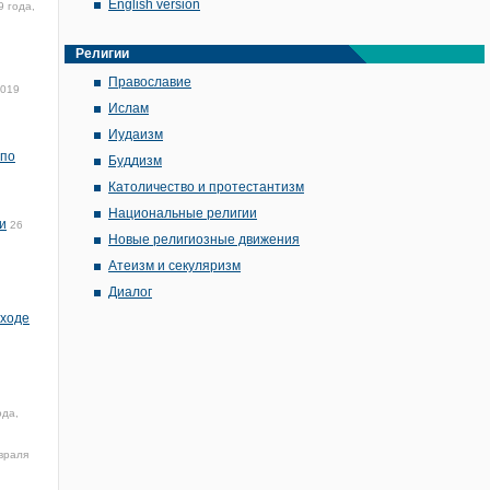
English version
 года,
Религии
Православие
2019
Ислам
Иудаизм
 по
Буддизм
Католичество и протестантизм
Национальные религии
и
26
Новые религиозные движения
Атеизм и секуляризм
Диалог
 ходе
ода,
враля