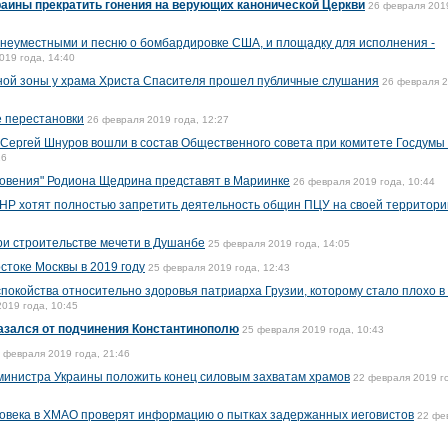
аины прекратить гонения на верующих канонической Церкви
26 февраля 2019
 неуместными и песню о бомбардировке США, и площадку для исполнения -
019 года, 14:40
ной зоны у храма Христа Спасителя прошел публичные слушания
26 февраля 
 перестановки
26 февраля 2019 года, 12:27
 Сергей Шнуров вошли в состав Общественного совета при комитете Госдумы
26
овения" Родиона Щедрина представят в Мариинке
26 февраля 2019 года, 10:44
ДНР хотят полностью запретить деятельность общин ПЦУ на своей территори
при строительстве мечети в Душанбе
25 февраля 2019 года, 14:05
остоке Москвы в 2019 году
25 февраля 2019 года, 12:43
покойства относительно здоровья патриарха Грузии, которому стало плохо в
019 года, 10:45
казался от подчинения Константинополю
25 февраля 2019 года, 10:43
 февраля 2019 года, 21:46
министра Украины положить конец силовым захватам храмов
22 февраля 2019 г
ловека в ХМАО проверят информацию о пытках задержанных иеговистов
22 фе