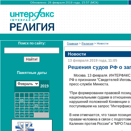
Обновлено: 26 февраля 2019 года, 15:57 (МСК)
Поиск по сайту:
Главная
>
Религия
> Новости
Новости
13 февраля 2019 года, 11:05
Решения судов РФ о за
Памятные даты
Москва. 13 февраля. ИНТЕРФАКС 
РФ о признании "Свидетелей Иеговы"
пресс-службе Минюста.
2019
"При формировании правовой позиц
01
02
03
национальными судами в отношении 
04
05
06
07
08
09
10
нарушений положений Конвенции о з
11
12
13
14
15
16
17
поступившем на запрос "Интерфакса
18
19
20
21
22
23
24
В нем отмечается, что такая позици
25
26
27
28
правам человека в связи с подготов
Калинин против России" и "МРО Глаз