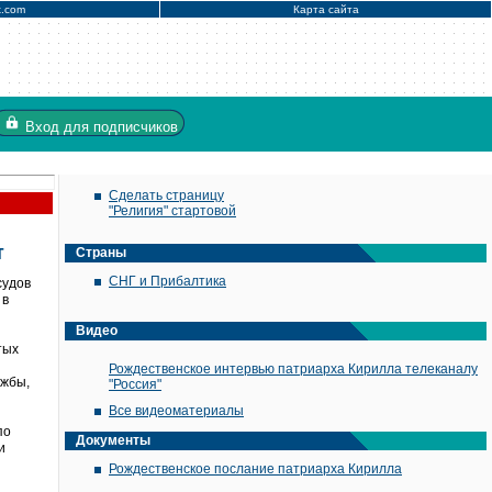
x.com
Карта сайта
Вход
для подписчиков
Сделать страницу
"Религия" стартовой
т
Страны
СНГ и Прибалтика
судов
 в
Видео
тых
Рождественское интервью патриарха Кирилла телеканалу
ужбы,
"Россия"
Все видеоматериалы
по
Документы
и
Рождественское послание патриарха Кирилла