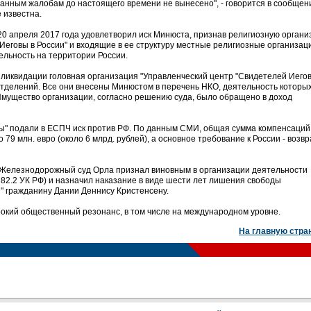
анным жалобам до настоящего времени не вынесено", - говорится в сообщен
 известна.
20 апреля 2017 года удовлетворил иск Минюста, признав религиозную орган
Иеговы в России" и входящие в ее структуру местные религиозные организац
ельность на территории России.
ликвидации головная организация "Управленческий центр "Свидетелей Иегов
 отделений. Все они внесены Минюстом в перечень НКО, деятельность которы
мущество организации, согласно решению суда, было обращено в доход
ы" подали в ЕСПЧ иск против РФ. По данным СМИ, общая сумма компенсаций
79 млн. евро (около 6 млрд. рублей), а основное требование к России - возвр
а Железнодорожный суд Орла признал виновным в организации деятельности
.282.2 УК РФ) и назначил наказание в виде шести лет лишения свободы
" гражданину Дании Деннису Кристенсену.
окий общественный резонанс, в том числе на международном уровне.
На главную стра