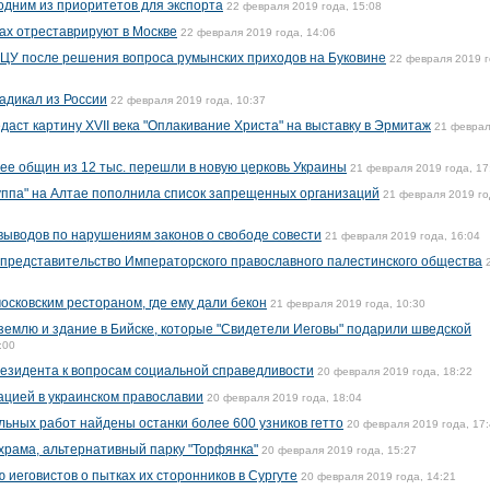
одним из приоритетов для экспорта
22 февраля 2019 года, 15:08
ах отреставрируют в Москве
22 февраля 2019 года, 14:06
ПЦУ после решения вопроса румынских приходов на Буковине
22 февраля 2019 г
адикал из России
22 февраля 2019 года, 10:37
аст картину XVII века "Оплакивание Христа" на выставку в Эрмитаж
21 феврал
 ее общин из 12 тыс. перешли в новую церковь Украины
21 февраля 2019 года, 17
уппа" на Алтае пополнила список запрещенных организаций
21 февраля 2019 го
 выводов по нарушениям законов о свободе совести
21 февраля 2019 года, 16:04
представительство Императорского православного палестинского общества
осковским рестораном, где ему дали бекон
21 февраля 2019 года, 10:30
 землю и здание в Бийске, которые "Свидетели Иеговы" подарили шведской
:00
езидента к вопросам социальной справедливости
20 февраля 2019 года, 18:22
ацией в украинском православии
20 февраля 2019 года, 18:04
льных работ найдены останки более 600 узников гетто
20 февраля 2019 года, 17
 храма, альтернативный парку "Торфянка"
20 февраля 2019 года, 15:27
иеговистов о пытках их сторонников в Сургуте
20 февраля 2019 года, 14:21