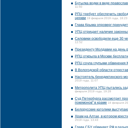
Бутылка водки в виде правосла
11:50
РПЦ требует обеспечить свобо
церкви
19 февраля 2019 года, 18:23
Глава Крыма опроверг принуди
УПЦ отрицает наличие законны
Силовики освободили еще 30 че
12:52
Президенту Молдавии на день р
РПЦ открыла в Москве бесплатн
РПЦ сочла глупыми обвинения К
В Вологодской области отрестав
Настоятель бенедиктинского мо
2019 года, 11:07
Митрополита УПЦ пытались зад
февраля 2019 года, 19:28
Суд Петербурга рассмотрит про
покемонов" в храме
18 февраля 20
Белорусские католики выступаю
Храм на Алтае, в котором крес
2019 года, 13:43
Глава СБУ обвиняет РФ в разыг