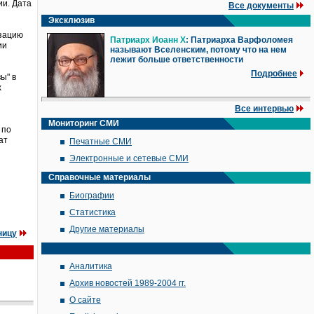
ии. Дата
Все документы
Эксклюзив
изацию
Патриарх Иоанн X
: Патриарха Варфоломея
ии
называют Вселенским, потому что на нем
лежит больше ответственности
Подробнее
ы" в
х
Все интервью
Мониторинг СМИ
 по
ат
Печатные СМИ
Электронные и сетевые СМИ
Справочные материалы
Биографии
Статистика
Другие материалы
ницу
Аналитика
Архив новостей 1989-2004 гг.
О сайте