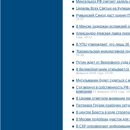
Минсельхоз РФ считает халяль 
Церковь Всех Святых на Кулишк
Румынский Синод даст оценку 
10:57
В Минске задержан исламский р
Александро-Невская лавра перед
года, 19:12
В УПЦ утверждают, что лишь 36
"Каракольская инициативная гр
16:36
Путин ждет от Верховного суда
В Великобритании открывается 
февраля 2019 года, 15:06
Мусульманин будет судиться с м
Суд вернул в собственность РФ
компании
21 февраля 2019 года, 10
В Церкви отметили внимание пр
Патриарх Грузии озабочен ситу
В центре Бреста в ходе строите
В Москве подобран участок для
В СКР опровергают информацию 