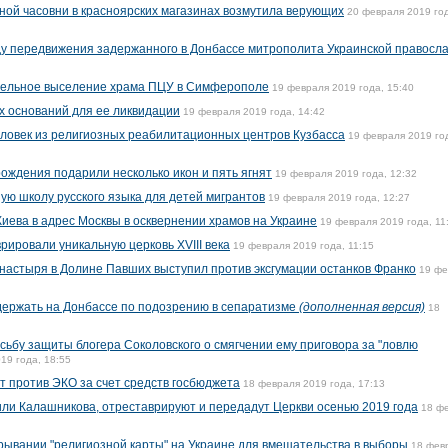
вной часовни в красноярских магазинах возмутила верующих
20 февраля 2019 го
ду передвижения задержанного в Донбассе митрополита Украинской правосл
тельное выселение храма ПЦУ в Симферополе
19 февраля 2019 года, 15:40
х оснований для ее ликвидации
19 февраля 2019 года, 14:42
ловек из религиозных реабилитационных центров Кузбасса
19 февраля 2019 го
ождения подарили несколько икон и пять ягнят
19 февраля 2019 года, 12:32
ую школу русского языка для детей мигрантов
19 февраля 2019 года, 12:27
иева в адрес Москвы в осквернении храмов на Украине
19 февраля 2019 года, 11
рировали уникальную церковь XVIII века
19 февраля 2019 года, 11:15
настыря в Долине Павших выступил против эксгумации останков Франко
19 фе
ержать на Донбассе по подозрению в сепаратизме
(дополненная версия)
18
сьбу защиты блогера Соколовского о смягчении ему приговора за "ловлю
19 года, 18:55
т против ЭКО за счет средств госбюджета
18 февраля 2019 года, 17:13
тили Калашникова, отреставрируют и передадут Церкви осенью 2019 года
18 ф
рывании "религиозной карты" на Украине для вмешательства в выборы
18 фев