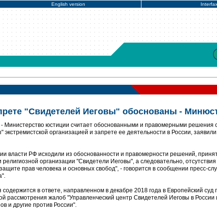
English version
Interfa
прете "Свидетелей Иеговы" обоснованы - Минюс
- Министерство юстиции считает обоснованными и правомерными решения 
 экстремистской организацией и запрете ее деятельности в России, заявили
ии власти РФ исходили из обоснованности и правомерности решений, приня
религиозной организации "Свидетели Иеговы", а следовательно, отсутствия
ащите прав человека и основных свобод", - говорится в сообщении пресс-сл
".
я содержится в ответе, направленном в декабре 2018 года в Европейский суд 
кой рассмотрения жалоб "Управленческий центр Свидетелей Иеговы в России 
ов и другие против России".