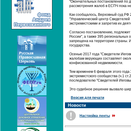
"Окончательных постановлений по д
рассмотрения жалоб в ЕСПЧ пока не
Как сообщалось, Верховный суд РФ 
"Управленческий центр Свидетелей 
экстремистскими и запретив их деят
Согласно постановлению, подлежит 
России", а также 395 региональных
запрещена на территории страны. И
государства.
Осенью 2017 года "Свидетели Иегов
жалобам верующих составляет около 
конфискованной недвижимости.
Тем временем 6 февраля этого год
экстремистского сообщества (ч.1 ст
последователю "Свидетелей Иеговы
Это судебное решение вызвало шир
Версия для печати
Новости
Настройка ленты