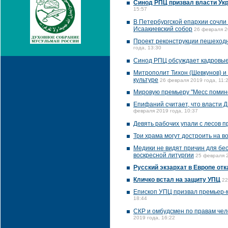
Синод РПЦ призвал власти Укр
15:57
В Петербургской епархии сочли
Исаакиевский собор
26 февраля 2
Проект реконструкции пешеход
года, 13:30
Синод РПЦ обсуждает кадровые
Митрополит Тихон (Шевкунов) и
культуре
26 февраля 2019 года, 11:
Мировую премьеру "Месс помин
Епифаний считает, что власти 
февраля 2019 года, 10:37
Девять рабочих упали с лесов 
Три храма могут достроить на в
Медики не видят причин для бес
воскресной литургии
25 февраля 2
Русский экзархат в Европе от
Кличко встал на защиту УПЦ
22
Епископ УПЦ призвал премьер-
18:44
СКР и омбудсмен по правам че
2019 года, 16:22