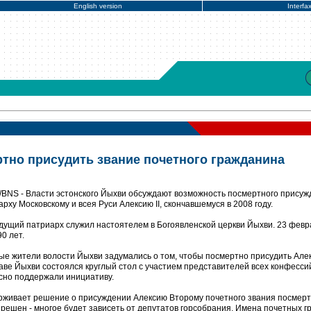
English version
Interfa
ртно присудить звание почетного гражданина
BNS - Власти эстонского Йыхви обсуждают возможность посмертного присуж
рху Московскому и всея Руси Алексию II, скончавшемуся в 2008 году.
удущий патриарх служил настоятелем в Богоявленской церкви Йыхви. 23 фев
0 лет.
ные жители волости Йыхви задумались о том, чтобы посмертно присудить Алек
аве Йыхви состоялся круглый стол с участием представителей всех конфессий
сно поддержали инициативу.
рживает решение о присуждении Алексию Второму почетного звания посмерт
 решен - многое будет зависеть от депутатов горсобрания. Имена почетных г