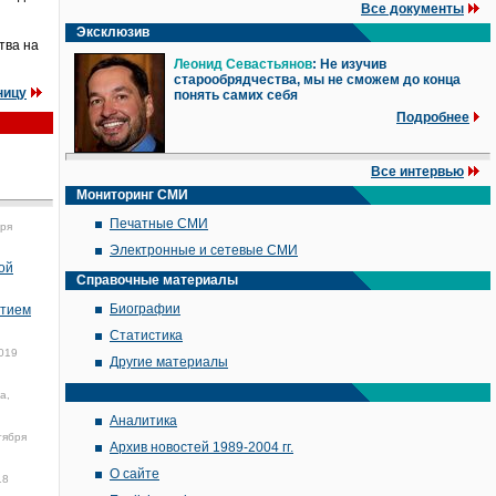
Все документы
Эксклюзив
тва на
Леонид Севастьянов
: Не изучив
старообрядчества, мы не сможем до конца
ницу
понять самих себя
Подробнее
Все интервью
Мониторинг СМИ
Печатные СМИ
бря
Электронные и сетевые СМИ
ой
Справочные материалы
Биографии
отием
Статистика
019
Другие материалы
а,
Аналитика
тября
Архив новостей 1989-2004 гг.
О сайте
18