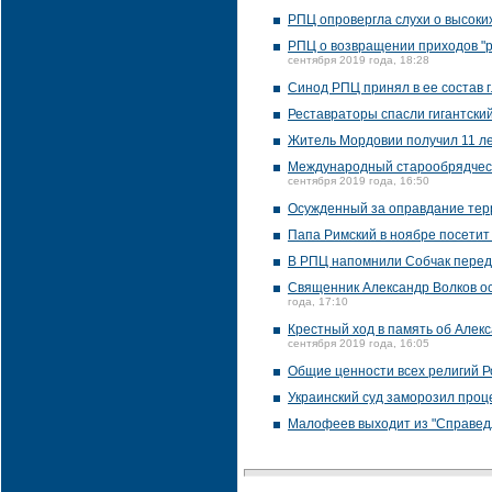
РПЦ опровергла слухи о высоки
РПЦ о возвращении приходов "ру
сентября 2019 года, 18:28
Синод РПЦ принял в ее состав г
Реставраторы спасли гигантский
Житель Мордовии получил 11 ле
Международный старообрядческ
сентября 2019 года, 16:50
Осужденный за оправдание тер
Папа Римский в ноябре посетит
В РПЦ напомнили Собчак перед 
Священник Александр Волков о
года, 17:10
Крестный ход в память об Алек
сентября 2019 года, 16:05
Общие ценности всех религий Ро
Украинский суд заморозил проц
Малофеев выходит из "Справедл