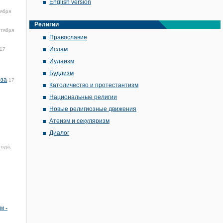
English version
тября
Религии
нтября
Православие
Ислам
17
Иудаизм
Буддизм
юза
17
Католичество и протестантизм
Национальные религии
Новые религиозные движения
Атеизм и секуляризм
Диалог
года,
м -