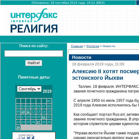
Обновлено: 18 сентября 2019 года, 16:21 (МСК)
Поиск по сайту:
Главная
>
Религия
> Новости
Новости
18 февраля 2019 года, 11:00
Алексию II хотят посме
Памятные даты
эстонского Йыхви
Таллин. 18 февраля. ИНТЕРФАКС/
2019
звания почетного гражданина патриа
С апреля 1950 по июль 1957 года б
01
2019 года Алексию исполнилось бы 9
02
03
04
05
06
07
08
09
10
11
12
13
14
15
Как сообщает портал Rus.err, актив
16
17
18
19
20
21
22
звание почетного гражданина. В упр
23
24
25
26
27
28
29
котором служители церкви единогла
30
"Управа волости Йыхви также подде
однако окончательно вопрос еще не