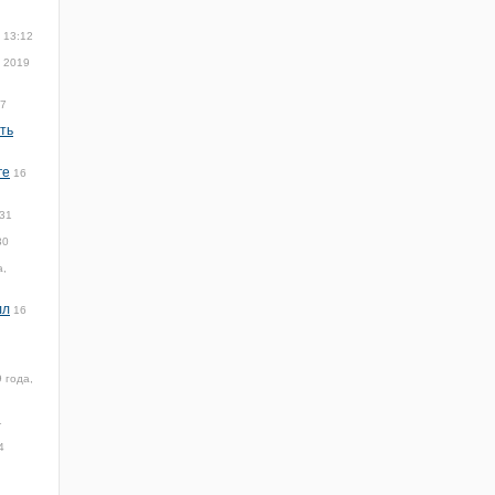
 13:12
я 2019
17
ть
ге
16
:31
30
а,
лл
16
 года,
1
4