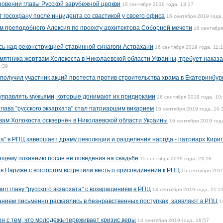
новении главы Русской зарубежной церкви
16 сентября 2019 года, 13:17
 госохрану после инцидента со свастикой у своего офиса
16 сентября 2019 года,
м преподобного Алексия по проекту архитектора Соборной мечети
16 сентябр
сь над реконструкцией старинной синагоги Астрахани
16 сентября 2019 года, 11:
мятника жертвам Холокоста в Николаевской области Украины, требует наказа
0:39
получил участник акций протеста против строительства храма в Екатеринбур
управлять мужьями, которые донимают их придирками
16 сентября 2019 года, 10
глава "русского экзархата" стал патриаршим викарием
16 сентября 2019 года, 10:
вам Холокоста осквернён в Николаевской области Украины
16 сентября 2019 год
та" в РПЦ завершает драму революции и разделения народа - патриарх Кири
ящему покаянию после ее поведения на свадьбе
15 сентября 2019 года, 23:18
 в Париже с восторгом встретили весть о присоединении к РПЦ
15 сентября 2019
л главу "русского экзархата" с возвращением в РПЦ
14 сентября 2019 года, 21:2
анием письменно раскаялись в безнравственных поступках, заявляют в РПЦ
1
н с тем, что молодежь переживает кризис веры
14 сентября 2019 года, 18:57