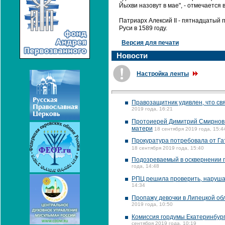
Йыхви назовут в мае", - отмечается 
Патриарх Алексий II - пятнадцатый
Руси в 1589 году.
Версия для печати
Новости
Настройка ленты
Правозащитник удивлен, что св
2019 года, 16:21
Протоиерей Димитрий Смирнов 
матери
18 сентября 2019 года, 15:4
Прокуратура потребовала от Га
18 сентября 2019 года, 15:40
Подозреваемый в осквернении п
года, 14:48
РПЦ решила проверить, нарушал
14:34
Пропажу девочки в Липецкой об
2019 года, 10:50
Комиссия гордумы Екатеринбург
сентября 2019 года, 10:19