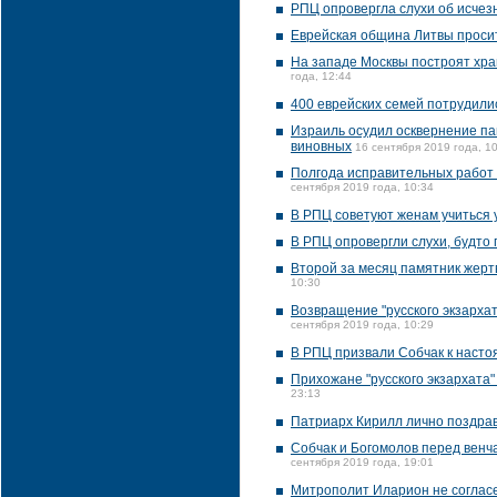
РПЦ опровергла слухи об исчез
Еврейская община Литвы просит
На западе Москвы построят хра
года, 12:44
400 еврейских семей потрудили
Израиль осудил осквернение па
виновных
16 сентября 2019 года, 1
Полгода исправительных работ 
сентября 2019 года, 10:34
В РПЦ советуют женам учиться 
В РПЦ опровергли слухи, будто 
Второй за месяц памятник жерт
10:30
Возвращение "русского экзарха
сентября 2019 года, 10:29
В РПЦ призвали Собчак к насто
Прихожане "русского экзархата"
23:13
Патриарх Кирилл лично поздрави
Собчак и Богомолов перед венч
сентября 2019 года, 19:01
Митрополит Иларион не согласе