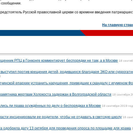
в сообщении.
 предстоятель Русской православной церкви со времени введения патриаршес
На главную стра
ященник РПЦ в Гонконге комментирует беспорядки не там, а в Москве
18 сентя
выступил против крещения детей, родившихся благодаря ЭКО или суррогатн
4
тчинской епархии устранить нарушения, приведшие к скандалу с игуменом Ф
амятника жертвам Холокоста задержан в Волгоградской области
18 сентября 2
ись ли права осуждённых по делу о беспорядках в Москве
18 сентября 2019 год
ласти инсценировали ее родители, чтобы не отдавать в светскую школу
18 сен
а одобрила дату 13 октября для проведения опроса по площадке для храма