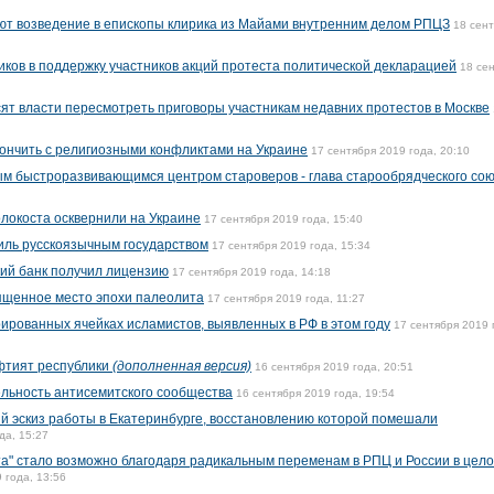
ют возведение в епископы клирика из Майами внутренним делом РПЦЗ
18 сен
ков в поддержку участников акций протеста политической декларацией
18 се
т власти пересмотреть приговоры участникам недавних протестов в Москве
кончить с религиозными конфликтами на Украине
17 сентября 2019 года, 20:10
ым быстроразвивающимся центром староверов - глава старообрядческого со
локоста осквернили на Украине
17 сентября 2019 года, 15:40
аиль русскоязычным государством
17 сентября 2019 года, 15:34
ий банк получил лицензию
17 сентября 2019 года, 14:18
ященное место эпохи палеолита
17 сентября 2019 года, 11:27
ированных ячейках исламистов, выявленных в РФ в этом году
17 сентября 2019 
фтият республики
(дополненная версия)
16 сентября 2019 года, 20:51
ельность антисемитского сообщества
16 сентября 2019 года, 19:54
й эскиз работы в Екатеринбурге, восстановлению которой помешали
да, 15:27
та" стало возможно благодаря радикальным переменам в РПЦ и России в цело
 года, 13:56