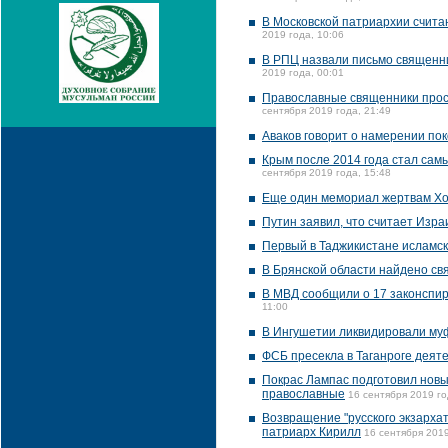
В Московской патриархии счита
2019 года, 10:06
В РПЦ назвали письмо священни
2019 года, 00:01
Православные священники прося
сентября 2019 года, 21:49
Аваков говорит о намерении по
Крым после 2014 года стал сам
сентября 2019 года, 15:48
Еще один мемориал жертвам Хо
Путин заявил, что считает Изр
Первый в Таджикистане исламск
В Брянской области найдено св
В МВД сообщили о 17 законспир
11:00
В Ингушетии ликвидировали му
ФСБ пресекла в Таганроге деят
Покрас Лампас подготовил новы
православные
16 сентября 2019 го
Возвращение "русского экзарха
патриарх Кирилл
16 сентября 2019