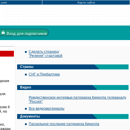
x.com
Карта сайта
Вход
для подписчиков
Сделать страницу
"Религия" стартовой
Страны
СНГ и Прибалтика
дения
Видео
раля
Рождественское интервью патриарха Кирилла телеканалу
"Россия"
сию II
Все видеоматериалы
, на
Документы
Пасхальное послание патриарха Кирилла
но,
раждан