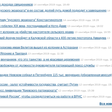
х доходах священников
14 сентября 2019 года, 18:49
сского экзархата" в ее состав: долгий путь домой подходит к завершению
14
лаву "русского экзархата" Константинополя
14 сентября 2019 года, 18:26
 гобелен XIX века, пострадавший в Нотр-Даме
13 сентября 2019 года, 18:02
т колонии за убийство настоятеля сельского храма
13 сентября 2019 года, 16:55
ий форум пройдет в Калужской области к 400-летию протопопа Аввакума
13
роризма имам Велитов вышел из колонии в Астрахани
13 сентября 2019 года, 12
 Японию и Таиланд
13 сентября 2019 года, 11:38
венчанием, что это таинство, а не красивая церемония
12 сентября 2019 года, 1
свобожден от должности руководителя патриаршей пресс-службы
12 сентября 
сандре Невском собрал в Петербурге 115 тыс. верующих
(обновленная версия)
ссии - залог устойчивости государства, считает Путин
12 сентября 2019 года, 15
есс ликвидации "Киевского патриархата"
12 сентября 2019 года, 15:39
ивой России", чтобы сосредоточиться на работе в ВРНС
12 сентября 2019 года,
Все нов